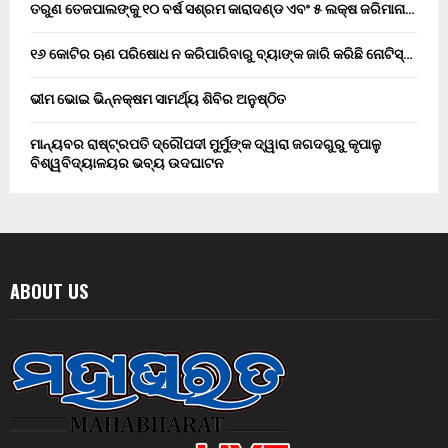
ତରୁଣ ତେଜପାଲଙ୍କୁ ୧୦ ବର୍ଷ ସଶ୍ରମ କାରାଦଣ୍ଡ ଏବଂ ₹୫ ଲକ୍ଷ ଜରିମାନା…
୧୬ କୋଟିର ଋଣ ପରିଷୋଧ ନ କରିପାରିବାରୁ ବ୍ୟାଙ୍କ ଜାରି କରିଛି ନୋଟିସ୍…
ଭୀମ ଭୋଇ ଭିନ୍ନକ୍ଷମ ସାମର୍ଥ୍ୟ ଶିବିର ଅନୁଷ୍ଠିତ
ମାନ୍ୟବର ରାଷ୍ଟ୍ରପତି ଦ୍ରୌପଦୀ ମୁର୍ମୁଙ୍କ ଦ୍ୱାରା ଜଗଦଗୁରୁ କୃପାଳୁ
ବିଶ୍ୱବିଦ୍ୟାଳୟର ଭବ୍ୟ ଉଦଘାଟନ
ABOUT US