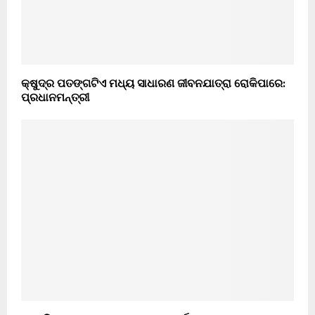
କ୍ଷୁଦ୍ର ପତଙ୍ଗଟିଏ ମଧ୍ୟ ସାଧାରଣ ଜୀବନଯାତ୍ରା ରୋକିପାରେ:
ପ୍ରଧାନମନ୍ତ୍ରୀ