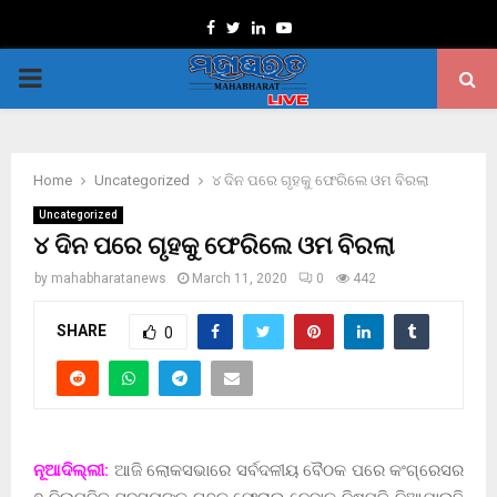
Facebook
Twitter
Linkedin
Youtube
PRIMARY
MENU
Home
Uncategorized
୪ ଦିନ ପରେ ଗୃହକୁ ଫେରିଲେ ଓମ ବିରଲା
Uncategorized
୪ ଦିନ ପରେ ଗୃହକୁ ଫେରିଲେ ଓମ ବିରଲା
by
mahabharatanews
March 11, 2020
0
442
SHARE
0
ନୂଆଦିଲ୍ଲୀ:
ଆଜି ଲୋକସଭାରେ ସର୍ବଦଳୀୟ ବୈଠକ ପରେ କଂଗ୍ରେସର