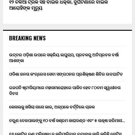
୧୨ ଚକିଆ ଟ୍ରକ ସହ ବାଇକ ଧକ୍କା, ଦୁର୍ଘଟଣାରେ ବାଇକ
ଆରୋହିଙ୍କ ମୃତ୍ୟୁ
BREAKING NEWS
ଉତ୍ତର ଓଡ଼ିଶା ଉପରେ ସକ୍ରିୟ ଲଘୁଚାପ, ପ୍ରବଳରୁ ଅତିପ୍ରବଳ ବର୍ଷା
ଆଶଙ୍କା
ଓଡିଶା ଜନତା କଂଗ୍ରେସ ସେବା ସଙ୍ଗଠନର ପ୍ରଶିକ୍ଷଣ ଶିବିର ଉଦଘାଟିତ
ଗଜପତି ଷ୍ଟାଡିୟମରେ ମହାସମାରୋହରେ ପାଳିତ ହେବ ୮୦ତମ ସ୍ୱାଧୀନତା
ଦିବସ
କେନାଲକୁ ଖସିଲା ନାନୋ କାର, ଅଳ୍ପକେ ବର୍ତ୍ତିଲେ ଚାଳକ
ତରୁଣ ତେଜପାଲଙ୍କୁ ୧୦ ବର୍ଷ ସଶ୍ରମ କାରାଦଣ୍ଡ ଏବଂ ₹୫ ଲକ୍ଷ ଜରିମାନା…
୧୬ କୋଟିର ଋଣ ପରିଷୋଧ ନ କରିପାରିବାରୁ ବ୍ୟାଙ୍କ ଜାରି କରିଛି ନୋଟିସ୍…