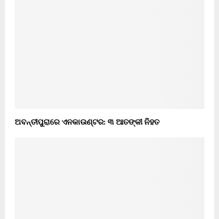
ଅବନ୍ତୀପୁରାରେ ଏନକାଉଣ୍ଟର: ୩ ଆତଙ୍କୀ ନିହତ