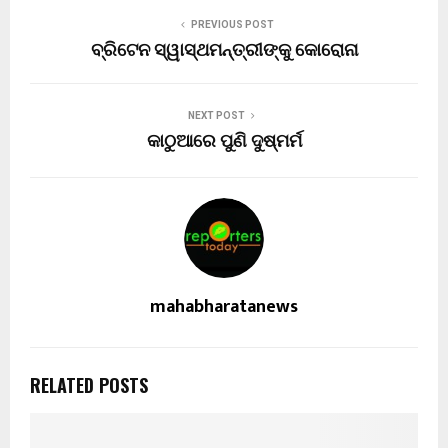
PREVIOUS POST
ବ୍ରିଟେନ ସ୍ୱାସ୍ଥମନ୍ତ୍ରୀଙ୍କୁ କୋରୋନା
NEXT POST
କାଠୁଆରେ ପୁଣି ଦୁଷ୍ମର୍ମ
mahabharatanews
RELATED POSTS