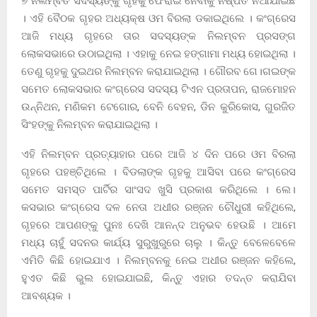
୭ ନିଲମ୍ବିତ ସଦସ୍ୟଙ୍କୁ ଗୃହକୁ ଫେରାଇ ନେବାକୁ ନିଷ୍ପତି ନିଆଯାଇଛି
। ଏହି ବୈଠକ ଗୃହର ଅଧ୍ୟକ୍ଷ ଓମ ବିରଲା ଡକାଇଥିଲେ । କଂଗ୍ରେସ
ଆଜି ମଧ୍ୟ ଗୃହରେ ତାର ସଦସ୍ୟଙ୍କ ନିଲମ୍ବନ ପ୍ରସଙ୍ଗ
ଲୋକସଭାରେ ଉଠାଇଥିଲା । ଏହାକୁ ନେଇ ହଙ୍ଗାମା ମଧ୍ୟ ହୋଇଥିଲା ।
ତେଣୁ ଗୃହକୁ ଦୁଇଥର ନିଲମ୍ବନ କରାଯାଇଥିଲା । ଗୌରବ ଗେ।ଗଇଙ୍କ
ସମେତ ଲୋକସଭାର କଂଗ୍ରେସ ସଦସ୍ୟ ଟିଏନ ପ୍ରତାପନ, ରାଜମୋହନ
ଉନ୍ନିଥନ, ମଣିକମ ଟେଗୋର, ବେନି ବେହନ, ଡିନ କୁରିକୋସ, ଗୁରଜିତ
ସିଂହଙ୍କୁ ନିଲମ୍ବନ କରାଯାଇଥିଲା ।
ଏହି ନିଲମ୍ବନ ପ୍ରତ୍ୟାହାର ପରେ ଆଜି ୪ ଦିନ ପରେ ଓମ ବିରଲା
ଗୃହରେ ପହଞ୍ଚିଥିଲେ । ବିଡଲାଙ୍କ ଗୃହକୁ ଆସିବା ପରେ କଂଗ୍ରେସ
ସମେତ ସମସ୍ତ ପାର୍ଟିର ସାଂସଦ ଖୁସି ପ୍ରକାଶ କରିଥିଲେ । ଲେ।
କସଭାର କଂଗ୍ରେସ ଦଳ ନେତା ଅଧୀର ରଞ୍ଜନ ଚୌଧୁରୀ କହିଥିଲେ,
ଗୃହରେ ଆପଣଙ୍କୁ ପୁନଃ ଦେଖି ଆନନ୍ଦ ଅନୁଭବ ହେଉଛି । ଆମେ
ମଧ୍ୟ ଚାହୁଁ ସଦନର କାର୍ଯ୍ୟ ସୁରୁଖୁରୁରେ ଚାଲୁ । କିନ୍ତୁ ବେଳେବେଳେ
ଏମିତି କିଛି ହୋଇଯାଏ । ନିଲମ୍ବନକୁ ନେଇ ଅଧୀର ରଞ୍ଜନ କହିଲେ,
ହୁଏତ କିଛି ଭୁଲ ହୋଇଯାଇଛି, କିନ୍ତୁ ଏହାର ତଦନ୍ତ କରାଯିବା
ଆବଶ୍ୟକ ।