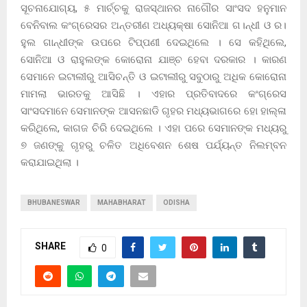
ସୂଚନାଯୋଗ୍ୟ, ୫ ମାର୍ଚ୍ଚକୁ ରାଜସ୍ଥାନର ନାଗୌର ସାଂସଦ ହନୁମାନ
ବେନିବାଲ କଂଗ୍ରେସର ଅନ୍ତରୀଣ ଅଧ୍ୟକ୍ଷା ସୋନିଆ ଗ।ନ୍ଧୀ ଓ ର।
ହୁଲ ଗାନ୍ଧୀଙ୍କ ଉପରେ ଟିପ୍ପଣୀ ଦେଇଥିଲେ । ସେ କହିଥିଲେ,
ସୋନିଆ ଓ ରାହୁଲଙ୍କ କୋରୋନା ଯାଞ୍ଚ ହେବା ଦରକାର । କାରଣ
ସେମାନେ ଇଟାଲୀରୁ ଆସିଚନ୍ତି ଓ ଇଟାଲୀରୁ ସବୁଠାରୁ ଅଧିକ କୋରୋନା
ମାମଲା ଭାରତକୁ ଆସିଛି । ଏହାର ପ୍ରତିବାଦରେ କଂଗ୍ରେସ
ସାଂସଦମାନେ ସେମାନଙ୍କ ଆସନଛାଡି ଗୃହର ମଧ୍ୟଭାଗରେ ହୋ ହାଲ୍ଳା
କରିଥିଲେ, କାଗଜ ଚିରି ଦେଇଥିଲେ । ଏହା ପରେ ସେମାନଙ୍କ ମଧ୍ୟରୁ
୭ ଜଣଙ୍କୁ ଗୃହରୁ ଚଳିତ ଅଧିବେଶନ ଶେଷ ପର୍ଯ୍ୟନ୍ତ ନିଲମ୍ବନ
କରାଯାଇଥିଲା ।
BHUBANESWAR
MAHABHARAT
ODISHA
SHARE
0