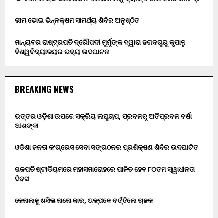
ଭୀମ ଭୋଇ ଭିନ୍ନକ୍ଷମ ସାମର୍ଥ୍ୟ ଶିବିର ଅନୁଷ୍ଠିତ
ମାନ୍ୟବର ରାଷ୍ଟ୍ରପତି ଦ୍ରୌପଦୀ ମୁର୍ମୁଙ୍କ ଦ୍ୱାରା ଜଗଦଗୁରୁ କୃପାଳୁ
ବିଶ୍ୱବିଦ୍ୟାଳୟର ଭବ୍ୟ ଉଦଘାଟନ
BREAKING NEWS
ଉତ୍ତର ଓଡ଼ିଶା ଉପରେ ସକ୍ରିୟ ଲଘୁଚାପ, ପ୍ରବଳରୁ ଅତିପ୍ରବଳ ବର୍ଷା
ଆଶଙ୍କା
ଓଡିଶା ଜନତା କଂଗ୍ରେସ ସେବା ସଙ୍ଗଠନର ପ୍ରଶିକ୍ଷଣ ଶିବିର ଉଦଘାଟିତ
ଗଜପତି ଷ୍ଟାଡିୟମରେ ମହାସମାରୋହରେ ପାଳିତ ହେବ ୮୦ତମ ସ୍ୱାଧୀନତା
ଦିବସ
କେନାଲକୁ ଖସିଲା ନାନୋ କାର, ଅଳ୍ପକେ ବର୍ତ୍ତିଲେ ଚାଳକ