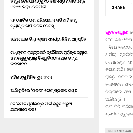
ତରୁଣ ତେଜପାଲଙ୍କୁ ୧୦ ବର୍ଷ ସଶ୍ରମ କାରାଦଣ୍ଡ
ଏବଂ ₹୫ ଲକ୍ଷ ଜରିମାନା…
SHARE
୧୬ କୋଟିର ଋଣ ପରିଷୋଧ ନ କରିପାରିବାରୁ
ବ୍ୟାଙ୍କ ଜାରି କରିଛି ନୋଟିସ୍…
ଭୁବନେଶ୍ୱର:
ବହ
ଭୀମ ଭୋଇ ଭିନ୍ନକ୍ଷମ ସାମର୍ଥ୍ୟ ଶିବିର ଅନୁଷ୍ଠିତ
୧୮୦ ଜଣ ଓଡ଼ିଆ
। ବିମାନବନ୍ଦରର
ମାନ୍ୟବର ରାଷ୍ଟ୍ରପତି ଦ୍ରୌପଦୀ ମୁର୍ମୁଙ୍କ ଦ୍ୱାରା
ଥର୍ମାଲ୍‌ ସ୍କ
ଜଗଦଗୁରୁ କୃପାଳୁ ବିଶ୍ୱବିଦ୍ୟାଳୟର ଭବ୍ୟ
ସେମାନଙ୍କ ସମ
ଉଦଘାଟନ
କରାଯାଇଛି। ସେହ
ରାଜ୍ୟ ସରକାର 
ମହିଳାଙ୍କୁ ମିଳିବ ସୁନା କଏନ
କଶ୍ମୀରର ଅନନ୍
ଆଖି ବୁଜିଲେ ‘ଗଜନୀ’ ଫେମ୍ ପ୍ରଦୀପ ରାୱତ
ଜିଲ୍ଲାରେ ଫସି
ଆଣିଛନ୍ତି ।
ଗୌତମ ଗମ୍ଭୀରଙ୍କ ପାଇଁ ବଢୁଛି ଅଡୁଆ ।
ଗତ ତିନି ତାରିଖ
ଯାଇପାରେ ପଦ !
ଶ୍ରମିକଙ୍କୁ ରା
BHUBANESWAR