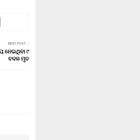
NEXT POST
ରୟ ନେଇଥିବା ୯
ବଦଳ ମୃତ