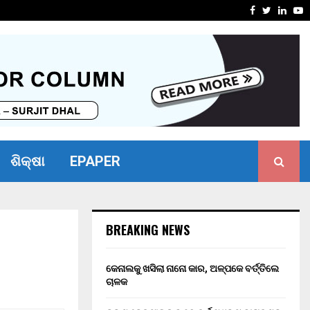
ୋଧ ନ କରିପାରିବାରୁ ବ୍ୟାଙ୍କ…
ଭୀମ ଭୋଇ ଭ
Facebook
Twitter
Linke
Y
ଶିକ୍ଷା
EPAPER
BREAKING NEWS
କେନାଲକୁ ଖସିଲା ନାନୋ କାର, ଅଳ୍ପକେ ବର୍ତ୍ତିଲେ
ଚାଳକ