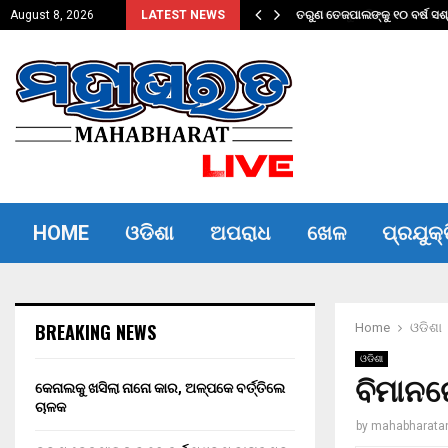
ତିଲେ ଚାଳକ
ତରୁଣ ତେଜପାଲଙ୍କୁ ୧୦ ବର୍ଷ ସଶ
August 8, 2026
LATEST NEWS
HOME
ଓଡିଶା
ଅପରାଧ
ଖେଳ
ପ୍ରଯୁକ୍
BREAKING NEWS
Home
ଓଡିଶା
ଓଡିଶା
ବିମାନର
କେନାଲକୁ ଖସିଲା ନାନୋ କାର, ଅଳ୍ପକେ ବର୍ତ୍ତିଲେ
ଚାଳକ
by
mahabharata