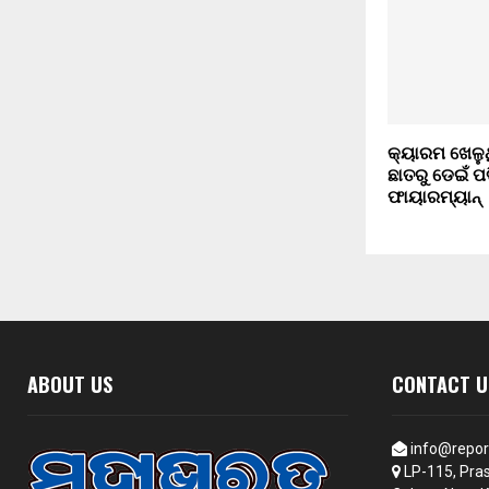
କ୍ୟାରମ ଖେଳୁଥ
ଛାତରୁ ଡେଇଁ ପ
ଫାୟାରମ୍ୟାନ୍‌
ABOUT US
CONTACT U
info@repor
LP-115, Pras