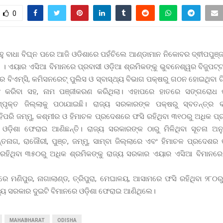
0
ୁ ବାଧା ବିଘ୍ନ ପରେ ଆଜି ଓଡିଶାରେ ପହଁଚିଲେ ଆଣ୍ଡାମାନ ନିକୋବର ଦ୍ଵୀପପୁଞ୍
 । ଏୟାର ଏସିଆ ବିମାନରେ ପ୍ରବାସୀ ଓଡ଼ିଆ ଶ୍ରମିକଙ୍କୁ ଭୁବନେଶ୍ୱର ବିଜୁପଟ୍
େ ବିଏମ୍‌ସି, କମିସନରେଟ୍‌ ପୁଲିସ ଓ ସ୍ବାସ୍ଥ୍ୟ ବିଭାଗ ପକ୍ଷରୁ ଗଠନ ହୋଇଥିବା ଟ
୍ରିନିଂ କରିବା ସହ, ନାମ ପଞ୍ଜୀକରଣ କରିଥିଲା। ଏହାପରେ ହାତରେ ସଙ୍ଗରୋଧ
୍ପୃକ୍ତ ଜିଲ୍ଲାକୁ ପଠାଯାଇଛି। ରାଜ୍ୟ ସରକାରଙ୍କ ପକ୍ଷରୁ ସ୍ବତନ୍ତ୍ର 
ିପରି ଜମ୍ମୁ, କଶ୍ମୀର ଓ ହିମାଚଳ ପ୍ରଦେଶରେ ଫସି ରହିଥିବା ୩୧୦ରୁ ଅଧିକ ପ୍
ଓଡ଼ିଶା ଫେରାଇ ଆଣିଛନ୍ତି। ରାଜ୍ୟ ସରକାରଙ୍କ ଠାରୁ ମିଳିଥିବା ସୂଚନା ଅନୁ
ତନାଗ, ରାଜୌରୀ, ପୁଞ୍ଚ, ଜମ୍ମୁ, ସାମ୍ବା ଜିଲ୍ଲାରେ ଏବଂ ହିମାଚଳ ପ୍ରଦେଶର
 ରହିଥିବା ୩୫୦ରୁ ଅଧିକ ଶ୍ରମିକଙ୍କୁ ରାଜ୍ୟ ସରକାର ଏୟାର ଏସିଆ ବିମାନର
ରେ ମଣିପୁର, ନାଗାଲାଣ୍ଡ, ତ୍ରିପୁରା, ମେଘାଳୟ, ଆସାମରେ ଫସି ରହିଥିବା ୨୮୦ର
ଜ୍ୟ ସରକାର ଦୁଇଟି ବିମାନରେ ‌ଓଡ଼ିଶା ଫେରାଇ ଆଣିଥିଲେ।
MAHABHARAT
ODISHA