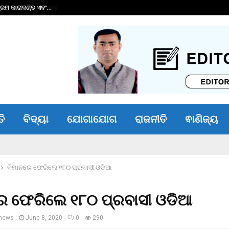
୍ରମ କାରାଦଣ୍ଡ ଏବଂ…
୧୬ କୋଟିର ଋଣ ପରିଷ
ତି
ବିଦ୍ୟା
ଯୋଗାଯୋଗ
ରାଜନୀତି
ଵାଣିଜ୍ୟ
ବିମାନରେ ଫେରିଲେ ୧୮୦ ପ୍ରବାସୀ ଓଡିଆ
େ ଫେରିଲେ ୧୮୦ ପ୍ରବାସୀ ଓଡିଆ
news
June 8, 2020
0
290