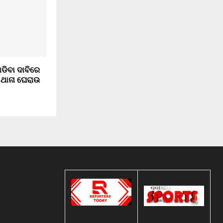
ଡିବା ଦାବିରେ
 ଥାନା ଘେରାଉ