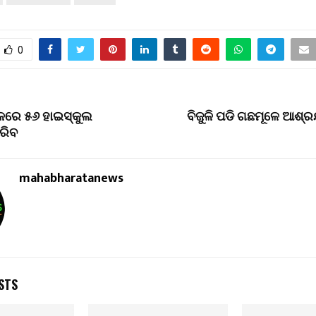
0
ଳରେ ୫୬ ହାଇସ୍କୁଲ
ବିଜୁଳି ପଡି ଗଛମୂଳେ ଆଶ୍
କରିବ
mahabharatanews
STS