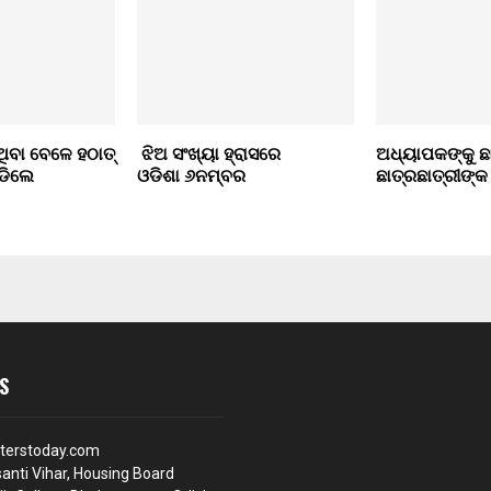
ିବା ବେଳେ ହଠାତ୍‌
ଝିଅ ସଂଖ୍ୟା ହ୍ରାସରେ
ଅଧ୍ୟାପକଙ୍କୁ ଛା
ଡିଲେ
ଓଡିଶା ୬ନମ୍ବର
ଛାତ୍ରଛାତ୍ରୀଙ୍କ
S
terstoday.com
anti Vihar, Housing Board