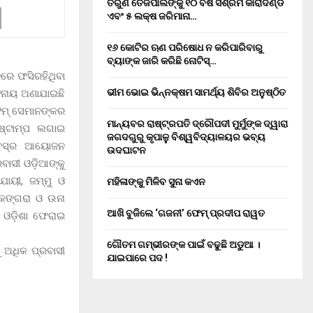
ତରୁଣ ତେଜପାଲଙ୍କୁ ୧୦ ବର୍ଷ ସଶ୍ରମ କାରାଦଣ୍ଡ
ଏବଂ ₹୫ ଲକ୍ଷ ଜରିମାନା…
୧୬ କୋଟିର ଋଣ ପରିଷୋଧ ନ କରିପାରିବାରୁ
ବ୍ୟାଙ୍କ ଜାରି କରିଛି ନୋଟିସ୍…
ଜରେ ଫସିରହିଥିବା
ଭୀମ ଭୋଇ ଭିନ୍ନକ୍ଷମ ସାମର୍ଥ୍ୟ ଶିବିର ଅନୁଷ୍ଠିତ
ଟନାୟ ଅଣାଯାଇଛି
ିମ୍‌ ସେମାନଙ୍କର
ମାନ୍ୟବର ରାଷ୍ଟ୍ରପତି ଦ୍ରୌପଦୀ ମୁର୍ମୁଙ୍କ ଦ୍ୱାରା
 ଷ୍ଟାମ୍ପ ଲଗାଇ
ଜଗଦଗୁରୁ କୃପାଳୁ ବିଶ୍ୱବିଦ୍ୟାଳୟର ଭବ୍ୟ
ବସ୍‌ର ଆୟୋଜନ
ଉଦଘାଟନ
ରବାସୀ ଓଡ଼ିଆଙ୍କୁ
ଯାୟୀ, ଜମ୍ମୁ ଓ
ମହିଳାଙ୍କୁ ମିଳିବ ସୁନା କଏନ
 କଙ୍ଗରା ଓ ଉନା
ଆଖି ବୁଜିଲେ ‘ଗଜନୀ’ ଫେମ୍ ପ୍ରଦୀପ ରାୱତ
େ ଓଡ଼ିଶା ଫେରାଇ
ଗୌତମ ଗମ୍ଭୀରଙ୍କ ପାଇଁ ବଢୁଛି ଅଡୁଆ ।
ୁ ଅଧିକ ପ୍ରବାସୀ
ଯାଇପାରେ ପଦ !