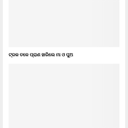
ଟ୍ରକ ତଳେ ପ୍ରାଣ ହାରିଲେ ମା ଓ ପୁଅ