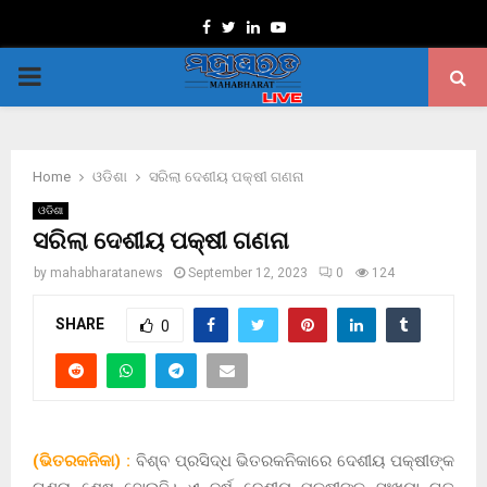
Facebook
Twitter
Linkedin
Youtube
PRIMARY
MENU
Home
ଓଡିଶା
ସରିଲା ଦେଶୀୟ ପକ୍ଷୀ ଗଣନା
ଓଡିଶା
ସରିଲା ଦେଶୀୟ ପକ୍ଷୀ ଗଣନା
by
mahabharatanews
September 12, 2023
0
124
SHARE
0
(ଭିତରକନିକା) :
ବିଶ୍ବ ପ୍ରସିଦ୍ଧ ଭିତରକନିକାରେ ଦେଶୀୟ ପକ୍ଷୀଙ୍କ