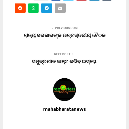
PREVIOUS POST
ରାଜ୍ୟ ସରକାରଙ୍କ ଉଚ୍ଚସ୍ତରୀୟ ବୈଠକ
NEXT POST
ସମୁଦ୍ରଯାନ ଲଞ୍ଚ କରିବ ଇସ୍ରୋ
mahabharatanews