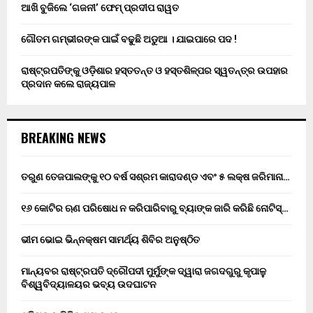
ଆଖି ବୁଜିଲେ ‘ଗଜନୀ’ ଫେମ୍ ପ୍ରଦୀପ ରାୱତ
ଗୌତମ ଗମ୍ଭୀରଙ୍କ ପାଇଁ ବଢୁଛି ଅଡୁଆ । ଯାଇପାରେ ପଦ !
ରାଷ୍ଟ୍ରପତିଙ୍କୁ ଓଡ଼ିଶାର ହସ୍ତତନ୍ତ ଓ ହସ୍ତଶିଳ୍ପର ସ୍ୱତନ୍ତ୍ର ଉପହାର
ପ୍ରଦାନ କଲେ ରାଜ୍ୟପାଳ
BREAKING NEWS
ତରୁଣ ତେଜପାଲଙ୍କୁ ୧୦ ବର୍ଷ ସଶ୍ରମ କାରାଦଣ୍ଡ ଏବଂ ₹୫ ଲକ୍ଷ ଜରିମାନା…
୧୬ କୋଟିର ଋଣ ପରିଷୋଧ ନ କରିପାରିବାରୁ ବ୍ୟାଙ୍କ ଜାରି କରିଛି ନୋଟିସ୍…
ଭୀମ ଭୋଇ ଭିନ୍ନକ୍ଷମ ସାମର୍ଥ୍ୟ ଶିବିର ଅନୁଷ୍ଠିତ
ମାନ୍ୟବର ରାଷ୍ଟ୍ରପତି ଦ୍ରୌପଦୀ ମୁର୍ମୁଙ୍କ ଦ୍ୱାରା ଜଗଦଗୁରୁ କୃପାଳୁ
ବିଶ୍ୱବିଦ୍ୟାଳୟର ଭବ୍ୟ ଉଦଘାଟନ