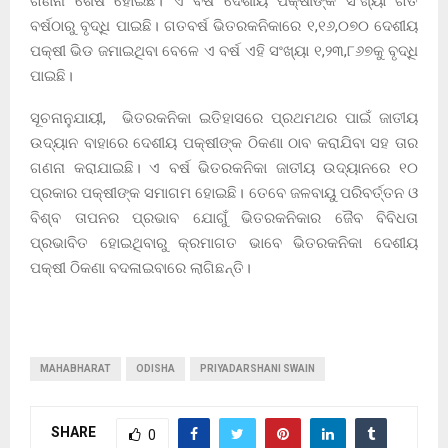
ଗଣନା ଶେଷ ହୋଇଛି। ଏ ବର୍ଷ ଦେଶୀୟ ପକ୍ଷୀଙ୍କ ସଂଖ୍ୟା ଗତ
ବର୍ଷଠାରୁ ବୃଦ୍ଧି ପାଇଛି। ଗତବର୍ଷ ଭିତରକନିକାରେ ୧,୧୬,୦୭୦ ଦେଶୀୟ
ପକ୍ଷୀ ଭିଡ ଜମାଇଥିବା ବେଳେ ଏ ବର୍ଷ ଏହି ସଂଖ୍ୟା ୧,୨୩,୮୬୭କୁ ବୃଦ୍ଧି
ପାଇଛି।
ସୂଚନାନୁଯାୟୀ, ଭିତରକନିକା ଇତିହାସରେ ପ୍ରଥମଥର ପାଇଁ ଜାତୀୟ
ଉଦ୍ୟାନ ବାହାରେ ଦେଶୀୟ ପକ୍ଷୀଙ୍କ ଠିକଣା ଠାବ କରାଯିବା ସହ ତାର
ଗଣନା କରାଯାଇଛି। ଏ ବର୍ଷ ଭିତରକନିକା ଜାତୀୟ ଉଦ୍ୟାନରେ ୧୦
ପ୍ରକାର ପକ୍ଷୀଙ୍କ ସମାଗମ ହୋଇଛି। ତେବେ ଜଳବାୟୁ ପରିବର୍ତ୍ତନ ଓ
ବିଶ୍ବ ତାପନର ପ୍ରଭାବ ଯୋଗୁଁ ଭିତରକନିକାର ଜୈବ ବିବିଧତା
ପ୍ରଭାବିତ ହୋଇଥିବାରୁ କ୍ରମାଗତ ଭାବେ ଭିତରକନିକା ଦେଶୀୟ
ପକ୍ଷୀ ଠିକଣା ବଦଳାଇବାରେ ଲାଗିଛନ୍ତି।
MAHABHARAT
ODISHA
PRIYADARSHANI SWAIN
SHARE
0