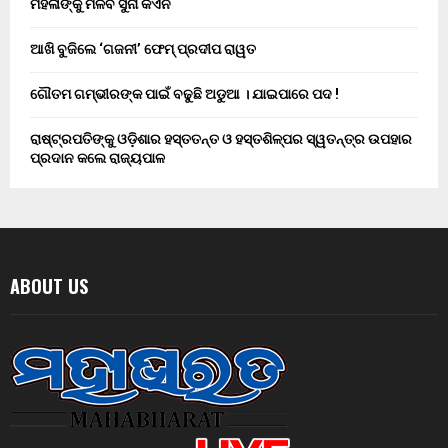
ମହିଳାଙ୍କୁ ମିଳିବ ସୁନା କଏନ
ଆଖି ବୁଜିଲେ ‘ଗଜନୀ’ ଫେମ୍ ପ୍ରଦୀପ ରାୱତ
ଗୌତମ ଗମ୍ଭୀରଙ୍କ ପାଇଁ ବଢୁଛି ଅଡୁଆ । ଯାଇପାରେ ପଦ !
ରାଷ୍ଟ୍ରପତିଙ୍କୁ ଓଡ଼ିଶାର ହସ୍ତତନ୍ତ ଓ ହସ୍ତଶିଳ୍ପର ସ୍ୱତନ୍ତ୍ର ଉପହାର
ପ୍ରଦାନ କଲେ ରାଜ୍ୟପାଳ
ABOUT US