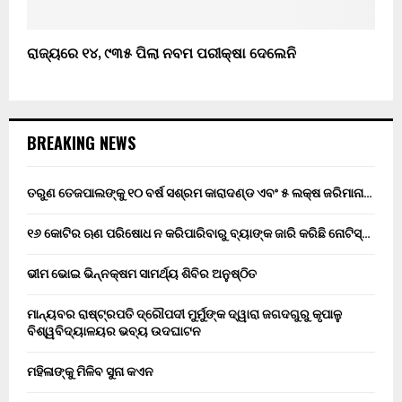
ରାଜ୍ୟରେ ୧୪, ୯୩୫ ପିଲା ନବମ ପରୀକ୍ଷା ଦେଲେନି
BREAKING NEWS
ତରୁଣ ତେଜପାଲଙ୍କୁ ୧୦ ବର୍ଷ ସଶ୍ରମ କାରାଦଣ୍ଡ ଏବଂ ₹୫ ଲକ୍ଷ ଜରିମାନା…
୧୬ କୋଟିର ଋଣ ପରିଷୋଧ ନ କରିପାରିବାରୁ ବ୍ୟାଙ୍କ ଜାରି କରିଛି ନୋଟିସ୍…
ଭୀମ ଭୋଇ ଭିନ୍ନକ୍ଷମ ସାମର୍ଥ୍ୟ ଶିବିର ଅନୁଷ୍ଠିତ
ମାନ୍ୟବର ରାଷ୍ଟ୍ରପତି ଦ୍ରୌପଦୀ ମୁର୍ମୁଙ୍କ ଦ୍ୱାରା ଜଗଦଗୁରୁ କୃପାଳୁ
ବିଶ୍ୱବିଦ୍ୟାଳୟର ଭବ୍ୟ ଉଦଘାଟନ
ମହିଳାଙ୍କୁ ମିଳିବ ସୁନା କଏନ