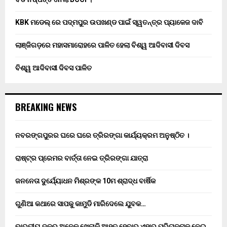
KBK ମଡେଲ୍ ରେ ପଦ୍ମପୁର ଉପଖଣ୍ଡ ପାଇଁ ସ୍ୱତନ୍ତ୍ର ପ୍ୟାକେଜ ଦାବି
ଲାଞ୍ଜିଗଡ଼ରେ ମହାସମାରୋହରେ ପାଳିତ ହେଲା ବିଶ୍ୱ ଆଦିବାସୀ ଦିବସ
ବିଶ୍ୱ ଆଦିବାସୀ ଦିବସ ପାଳିତ
BREAKING NEWS
ନବରଙ୍ଗପୁରର ଘରେ ଘରେ ତ୍ରିରଙ୍ଗା କାର୍ଯ୍ୟକ୍ରମ ଅନୁଷ୍ଠିତ ।
ରାଷ୍ଟ୍ର ପ୍ରେମର ବାର୍ତ୍ତା ନେଇ ତ୍ରିରଙ୍ଗା ଯାତ୍ରା
ଜନନେତା ଦୁର୍ଯ୍ୟୋଧନ ମିଶ୍ରଙ୍କ 10ମ ଶ୍ରାଦ୍ଧ ବାର୍ଷିକ
ଗୁଣିଆ କଥାରେ ସାପକୁ କାମୁଡି ମାରିଦେଲେ ଯୁବକ…
ଭାରତୀୟ ଦଳର ଅନେକ ଖେଳାଳି ଆହତ ହେବାରୁ ଏହାର ପରିଚାଳନାକୁ ନେଇ