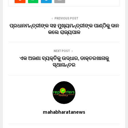
PREVIOUS POST
ପ୍ରଧାନମନ୍ତ୍ରୀଙ୍କ ସହ ମୁଖ୍ୟମନ୍ତ୍ରୀଙ୍କ ପାଣ୍ଠିକୁ ଦାନ
କଲେ ରାଜ୍ୟପାଳ
NEXT POST
ଏକ ଅଜଣା ବ୍ୟକ୍ତିକୁ ଉଦ୍ଧାର, ଡାକ୍ତରଖାନାକୁ
ସ୍ଥାନାନ୍ତର
mahabharatanews