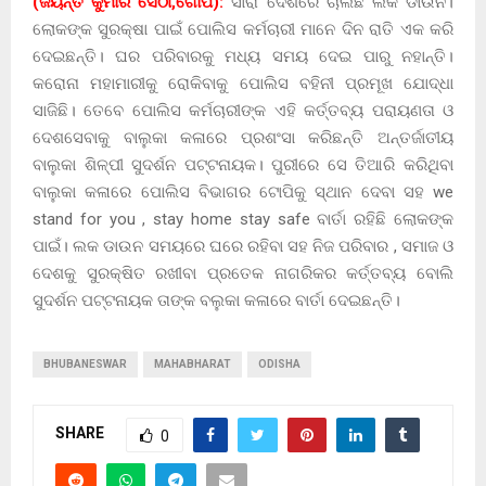
(ଜୟନ୍ତ କୁମାର ସେଠୀ,ଗୋପ):
ସାରା ଦେଶରେ ଚାଲିଛି ଲକ ଡାଉନ।
ଲୋକଙ୍କ ସୁରକ୍ଷା ପାଇଁ ପୋଲିସ କର୍ମଚାରୀ ମାନେ ଦିନ ରାତି ଏକ କରି
ଦେଇଛନ୍ତି। ଘର ପରିବାରକୁ ମଧ୍ୟ ସମୟ ଦେଇ ପାରୁ ନହାନ୍ତି।
କରୋନା ମହାମାରୀକୁ ରୋକିବାକୁ ପୋଲିସ ବହିନୀ ପ୍ରମୂଖ ଯୋଦ୍ଧା
ସାଜିଛି। ତେବେ ପୋଲିସ କର୍ମଚାରୀଙ୍କ ଏହି କର୍ତ୍ତବ୍ୟ ପରାୟଣତା ଓ
ଦେଶସେବାକୁ ବାଲୁକା କଳାରେ ପ୍ରଶଂସା କରିଛନ୍ତି ଅନ୍ତର୍ଜାତୀୟ
ବାଲୁକା ଶିଳ୍ପୀ ସୁଦର୍ଶନ ପଟ୍ଟନାୟକ। ପୁରୀରେ ସେ ତିଆରି କରିଥିବା
ବାଲୁକା କଳାରେ ପୋଲିସ ବିଭାଗର ଟୋପିକୁ ସ୍ଥାନ ଦେବା ସହ we
stand for you , stay home stay safe ବାର୍ତା ରହିଛି ଲୋକଙ୍କ
ପାଇଁ। ଲକ ଡାଉନ ସମୟରେ ଘରେ ରହିବା ସହ ନିଜ ପରିବାର , ସମାଜ ଓ
ଦେଶକୁ ସୁରକ୍ଷିତ ରଖୀବା ପ୍ରତେକ ନାଗରିକର କର୍ତ୍ତବ୍ୟ ବୋଲି
ସୁଦର୍ଶନ ପଟ୍ଟନାୟକ ତାଙ୍କ ବଲୁକା କଳାରେ ବାର୍ତା ଦେଇଛନ୍ତି।
BHUBANESWAR
MAHABHARAT
ODISHA
SHARE
0