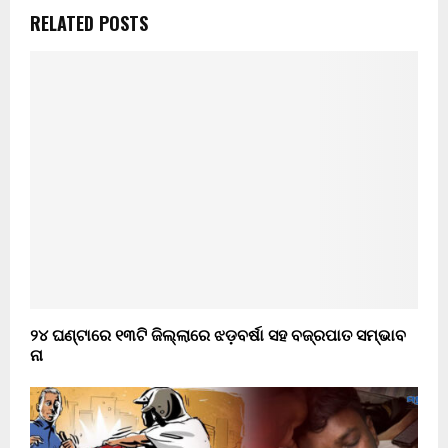
RELATED POSTS
୨୪ ଘଣ୍ଟାରେ ୧୩ଟି ଜିଲ୍ଲାରେ ଝଡ଼ବର୍ଷା ସହ ବଜ୍ରପାତ ସମ୍ଭାବ
ନା