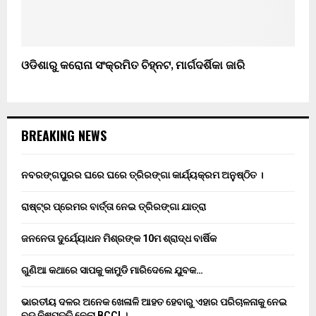
ଓଡିଶାରୁ କରୋନା ସଂକ୍ରମିତ ଚିହ୍ନଟ, ମାର୍ଗଦର୍ଶିକା ଜାରି
BREAKING NEWS
ନବରଙ୍ଗପୁରର ଘରେ ଘରେ ତ୍ରିରଙ୍ଗା କାର୍ଯ୍ୟକ୍ରମ ଅନୁଷ୍ଠିତ ।
ରାଷ୍ଟ୍ର ପ୍ରେମର ବାର୍ତ୍ତା ନେଇ ତ୍ରିରଙ୍ଗା ଯାତ୍ରା
ଜନନେତା ଦୁର୍ଯ୍ୟୋଧନ ମିଶ୍ରଙ୍କ 10ମ ଶ୍ରାଦ୍ଧ ବାର୍ଷିକ
ଗୁଣିଆ କଥାରେ ସାପକୁ କାମୁଡି ମାରିଦେଲେ ଯୁବକ…
ଭାରତୀୟ ଦଳର ଅନେକ ଖେଳାଳି ଆହତ ହେବାରୁ ଏହାର ପରିଚାଳନାକୁ ନେଇ
ବଡ ନିଷ୍ପତ୍ତି ନେଲା BCCI ।