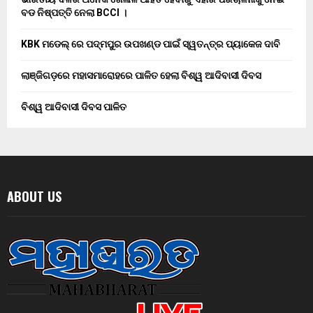
ବଡ ନିଷ୍ପତ୍ତି ନେଲା BCCI ।
KBK ମଡେଲ୍ ରେ ପଦ୍ମପୁର ଉପଖଣ୍ଡ ପାଇଁ ସ୍ୱତନ୍ତ୍ର ପ୍ୟାକେଜ ଦାବି
ଲାଞ୍ଜିଗଡ଼ରେ ମହାସମାରୋହରେ ପାଳିତ ହେଲା ବିଶ୍ୱ ଆଦିବାସୀ ଦିବସ
ବିଶ୍ୱ ଆଦିବାସୀ ଦିବସ ପାଳିତ
ABOUT US