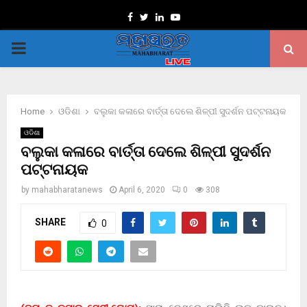
Facebook
Twitter
Linkedin
Youtube
PRIMARY
MENU
Home
ଓଡିଶା
ବଲୁକା କଳାରେ ବାର୍ତ୍ତା ଦେଲେ ଶିଳ୍ପୀ ସୁଦର୍ଶନ ପଟ୍ଟନାୟକ
ଓଡିଶା
ବଲୁକା କଳାରେ ବାର୍ତ୍ତା ଦେଲେ ଶିଳ୍ପୀ ସୁଦର୍ଶନ
ପଟ୍ଟନାୟକ
by
mahabharatanews
April 6, 2020
0
308
SHARE
0