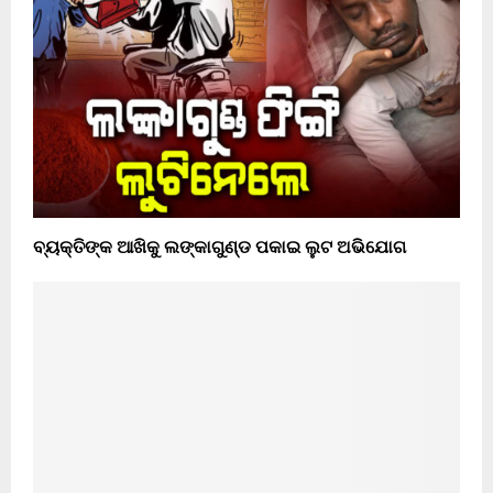
ବ୍ୟକ୍ତିଙ୍କ ଆଖିକୁ ଲଙ୍କାଗୁଣ୍ଡ ପକାଇ ଲୁଟ ଅଭିଯୋଗ