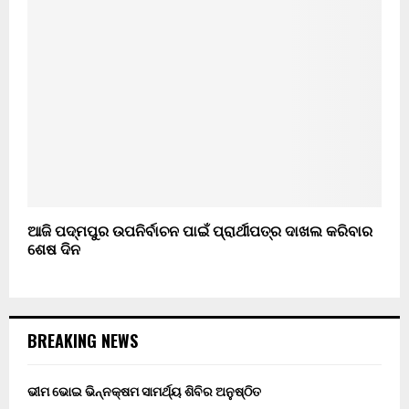
ଆଜି ପଦ୍ମପୁର ଉପନିର୍ବାଚନ ପାଇଁ ପ୍ରାର୍ଥୀପତ୍ର ଦାଖଲ କରିବାର
ଶେଷ ଦିନ
BREAKING NEWS
ଭୀମ ଭୋଇ ଭିନ୍ନକ୍ଷମ ସାମର୍ଥ୍ୟ ଶିବିର ଅନୁଷ୍ଠିତ