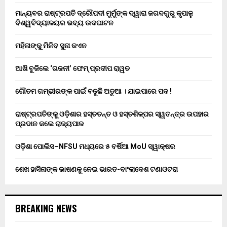
ମାନ୍ୟବର ରାଷ୍ଟ୍ରପତି ଦ୍ରୌପଦୀ ମୁର୍ମୁଙ୍କ ଦ୍ୱାରା ଜଗଦଗୁରୁ କୃପାଳୁ
ବିଶ୍ୱବିଦ୍ୟାଳୟର ଭବ୍ୟ ଉଦଘାଟନ
ମହିଳାଙ୍କୁ ମିଳିବ ସୁନା କଏନ
ଆଖି ବୁଜିଲେ ‘ଗଜନୀ’ ଫେମ୍ ପ୍ରଦୀପ ରାୱତ
ଗୌତମ ଗମ୍ଭୀରଙ୍କ ପାଇଁ ବଢୁଛି ଅଡୁଆ । ଯାଇପାରେ ପଦ !
ରାଷ୍ଟ୍ରପତିଙ୍କୁ ଓଡ଼ିଶାର ହସ୍ତତନ୍ତ ଓ ହସ୍ତଶିଳ୍ପର ସ୍ୱତନ୍ତ୍ର ଉପହାର
ପ୍ରଦାନ କଲେ ରାଜ୍ୟପାଳ
ଓଡ଼ିଶା ପୋଲିସ–NFSU ମଧ୍ୟରେ ୫ ବର୍ଷିଆ MoU ସ୍ୱାକ୍ଷର
ଶେଖ ହାସିନାଙ୍କ ଭାଷଣକୁ ନେଇ ଭାରତ-ବାଂଲାଦେଶ ଟଣାଓଟରା
BREAKING NEWS