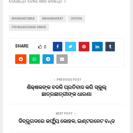
ଦେଇଛନ୍ତି ବୋଲି ଶାହା କହିଛନ୍ତି ।
BHUBANESWAR
MAHABHARAT
ODISHA
PRIYADARSHANI SWAIN
SHARE
0
PREVIOUS POST
ଶିକ୍ଷକଙ୍କ ବଦଳି ପ୍ରତିବାଦ କରି ସ୍କୁଲ୍
ଛାତ୍ରଛାତ୍ରୀଙ୍କ ଧାରଣା
NEXT POST
ଦିବ୍ରୁଗଡରେ କର୍ଫ୍ୟୁ କୋହଳ, ଇଣ୍ଟରନେଟ ବନ୍ଦ