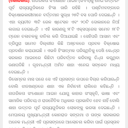
(କୋଲକାତା):
ନାଗରିକତା ସଂଶୋଧନ ଆଇନ (ସିଏଏ)କୁ ନେଇ ଉତ୍ତର-
ପୂର୍ବ ରାଜ୍ୟଗୁଡିକରେ ହିଂସା ଜାରି ରହିଛି । ପଶ୍ଚିମବଙ୍ଗରେ
ବିକ୍ଷୋଭକାରୀମାନେ ବର୍ତ୍ତମାନ ସୁଦ୍ଧା ୨୫ଟି ବସ ପୋଡି ଦେଇଛନ୍ତି ।
ଏହା ବ୍ୟତୀତ ୩ଟି ରେଳ ଷ୍ଟେସନ ଏବଂ ୨୦ଟି ଦୋକାନରେ ନିଆଁ
ଲଗାଇ ଦେଇଛନ୍ତି । ଏହି କାରଣରୁ ୨୮ଟି ଏକ୍ସପ୍ରେସ ସମେତ ୭୮ଟି
ଟ୍ରେନ ଚଳାଚଳକୁ ବାତିଲ କରି ଦିଆଯାଇଛି । ସେହିପରି ଆସାମ ଏବଂ
ତ୍ରିପୁରା ସମେତ ଦିଲ୍ଲୀର କିଛି ଅଞ୍ଚଳରେ ପ୍ରବଳ ବିକ୍ଷୋଭ
ପ୍ରଦର୍ଶନ କରାଯାଇଛି । ଏଭଳି ହିଂସାତ୍ମକ ପରିସ୍ଥିତିକୁ ଦେଖି କେନ୍ଦ୍ର
ସରକାର ଆଇନରେ କିଛିଟା ପରିବର୍ତ୍ତନ କରିବାକୁ ଚିନ୍ତା କରୁଥିବା
ଜଣାପଡିଛି । ଗୃହମନ୍ତ୍ରୀ ଅମିତ ଶାହା ଏନେଇ ସଙ୍କେତ ମଧ୍ୟ
ଦେଇଛନ୍ତି ।
ଡିସେମ୍ବର ମାସ ପରେ ସେ ଏହି ପ୍ରସଙ୍ଗ ଉପରେ ବିଚାର କରିପାରନ୍ତି
ବୋଲି ଝାଡଖଣ୍ଡରେ ଶାହା ଏକ ନିର୍ବାଚନୀ ରାଲିରେ କହିଛନ୍ତି ।
ନାଗରିକତା ସଂଶୋଧନ ଆଇନ ଯୋଗୁ କାହାର ସଂସ୍କୃତି, ଭାଷା ଏବଂ
ସାମାଜିକ ପରିଚୟ ଓ ରାଜନୈତିକ ଅଧିକାର ପ୍ରଭାବିତ ହେବ ନାହିଁ ବୋଲି
ଶାହା ଉତ୍ତର ପୂର୍ବ ରାଜ୍ୟଗୁଡିକର ଲୋକଙ୍କୁ ଭରସା ଦେଇଛନ୍ତି ।
ମେଘାଳୟ ମୁଖ୍ୟମନ୍ତ୍ରୀ କୋନରାଡ ସଙ୍ଗମା ଓ ତାଙ୍କ ସରକାରର
ଅନେକ ମନ୍ତ୍ରୀ ଏହି ପ୍ରସଙ୍ଗରେ ଆଲୋଚନା କରିବା ପାଇଁ ପ୍ରସ୍ତାବ