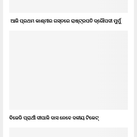
ଆଜି ପ୍ରଥମ କାଶ୍ମୀର ଗସ୍ତରେ ରାଷ୍ଟ୍ରପତି ଦ୍ରୌପଦୀ ମୁର୍ମୁ
ବିଜେଡି ପ୍ରାର୍ଥୀ ଦୀପାଳି ଦାସ ନେବେ ଦଳୀୟ ଟିକେଟ୍