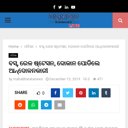
Facebook
Twitter
Linkedin
Youtube
PRIMARY
MENU
Home
ଓଡିଶା
ବସ୍, ରେଳ ଷ୍ଟେସନ, ଦୋକାନ ପୋଡିଲେ ଆନ୍ଦୋଳନକାରୀ
ଓଡିଶା
ବସ୍, ରେଳ ଷ୍ଟେସନ, ଦୋକାନ ପୋଡିଲେ
ଆନ୍ଦୋଳନକାରୀ
by
mahabharatanews
December 15, 2019
0
471
SHARE
0