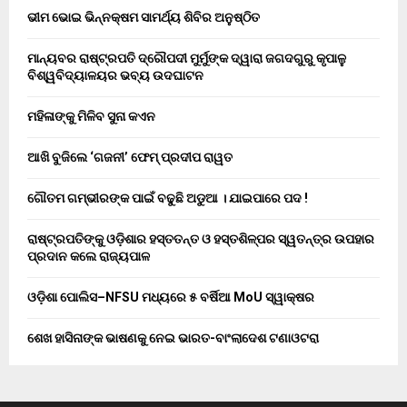
ଭୀମ ଭୋଇ ଭିନ୍ନକ୍ଷମ ସାମର୍ଥ୍ୟ ଶିବିର ଅନୁଷ୍ଠିତ
ମାନ୍ୟବର ରାଷ୍ଟ୍ରପତି ଦ୍ରୌପଦୀ ମୁର୍ମୁଙ୍କ ଦ୍ୱାରା ଜଗଦଗୁରୁ କୃପାଳୁ
ବିଶ୍ୱବିଦ୍ୟାଳୟର ଭବ୍ୟ ଉଦଘାଟନ
ମହିଳାଙ୍କୁ ମିଳିବ ସୁନା କଏନ
ଆଖି ବୁଜିଲେ ‘ଗଜନୀ’ ଫେମ୍ ପ୍ରଦୀପ ରାୱତ
ଗୌତମ ଗମ୍ଭୀରଙ୍କ ପାଇଁ ବଢୁଛି ଅଡୁଆ । ଯାଇପାରେ ପଦ !
ରାଷ୍ଟ୍ରପତିଙ୍କୁ ଓଡ଼ିଶାର ହସ୍ତତନ୍ତ ଓ ହସ୍ତଶିଳ୍ପର ସ୍ୱତନ୍ତ୍ର ଉପହାର
ପ୍ରଦାନ କଲେ ରାଜ୍ୟପାଳ
ଓଡ଼ିଶା ପୋଲିସ–NFSU ମଧ୍ୟରେ ୫ ବର୍ଷିଆ MoU ସ୍ୱାକ୍ଷର
ଶେଖ ହାସିନାଙ୍କ ଭାଷଣକୁ ନେଇ ଭାରତ-ବାଂଲାଦେଶ ଟଣାଓଟରା