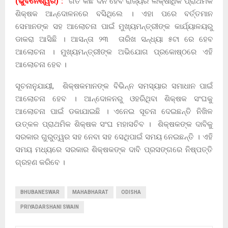
(ଭୁବନେଶ୍ୱର) :
ଗତ କିଛି ଦିନ ହେବ ରାଜ୍ୟର ଲକ୍ଷାଧିକ ପ୍ରାଥମିକ
ଶିକ୍ଷକ ଆନ୍ଦୋଳନରେ ବସିଥିଲେ । ଏହା ପରେ ବର୍ତ୍ତମାନ
ସେମାନଙ୍କ ସହ ଆଲୋଚନା ପାଇଁ ମୁଖ୍ୟମନ୍ତ୍ରୀଙ୍କ କାର୍ଯ୍ୟାଳୟରୁ
ଡାକରା ଆସିଛି । ଆସନ୍ତା ୨୩ ତାରିଖ ସନ୍ଧ୍ୟା ୫ଟା ରେ ହେବ
ଆଲୋଚନା । ମୁଖ୍ୟମନ୍ତ୍ରୀଙ୍କ ଅଭିଯୋଗ ପ୍ରକୋଷ୍ଠରେ ଏହି
ଆଲୋଚନା ହେବ ।
ସୂଚନାନୁଯାୟୀ, ଶିକ୍ଷକମାନଙ୍କ ବିଭିନ୍ନ ସମସ୍ୟାର ସମାଧାନ ପାଇଁ
ଆଲୋଚନା ହେବ । ଆନ୍ଦୋଳନରୁ ଓହରିଥିବା ଶିକ୍ଷକ ସଂଘକୁ
ଆଲୋଚନା ପାଇଁ ଡକାଯାଇଛି । ଏନେଇ ସୂଚନା ଦେଇଛନ୍ତି ନିଖିଳ
ଉତ୍କଳ ପ୍ରାଥମିକ ଶିକ୍ଷକ ସଂଘ ମହାସଚିବ । ଶିକ୍ଷକଙ୍କ ଦାବିକୁ
ସରକାର ଗୁରୁତ୍ୱର ସହ ନେବା ସହ ସେଥିପାଇଁ ସମୟ ନେଇଛନ୍ତି । ଏହି
ସମୟ ମଧ୍ୟରେ ସରକାର ଶିକ୍ଷକଙ୍କ ଦାବି ପ୍ରସଙ୍ଗରେ ନିଷ୍ପତ୍ତି
ଗ୍ରହଣ କରିବେ ।
BHUBANESWAR
MAHABHARAT
ODISHA
PRIYADARSHANI SWAIN