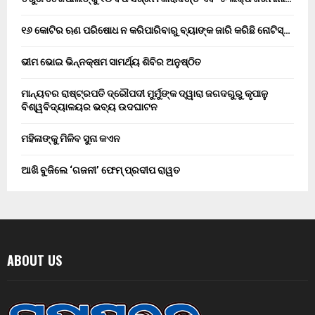
୧୬ କୋଟିର ଋଣ ପରିଷୋଧ ନ କରିପାରିବାରୁ ବ୍ୟାଙ୍କ ଜାରି କରିଛି ନୋଟିସ୍…
ଭୀମ ଭୋଇ ଭିନ୍ନକ୍ଷମ ସାମର୍ଥ୍ୟ ଶିବିର ଅନୁଷ୍ଠିତ
ମାନ୍ୟବର ରାଷ୍ଟ୍ରପତି ଦ୍ରୌପଦୀ ମୁର୍ମୁଙ୍କ ଦ୍ୱାରା ଜଗଦଗୁରୁ କୃପାଳୁ
ବିଶ୍ୱବିଦ୍ୟାଳୟର ଭବ୍ୟ ଉଦଘାଟନ
ମହିଳାଙ୍କୁ ମିଳିବ ସୁନା କଏନ
ଆଖି ବୁଜିଲେ ‘ଗଜନୀ’ ଫେମ୍ ପ୍ରଦୀପ ରାୱତ
ABOUT US