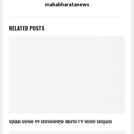
mahabharatanews
RELATED POSTS
ଚାଲାଣ ବେଳେ ୧୨ ନାବାଳକଙ୍କ ସମେତ ୮୧ ଦାଦନ ଉଦ୍ଧାର