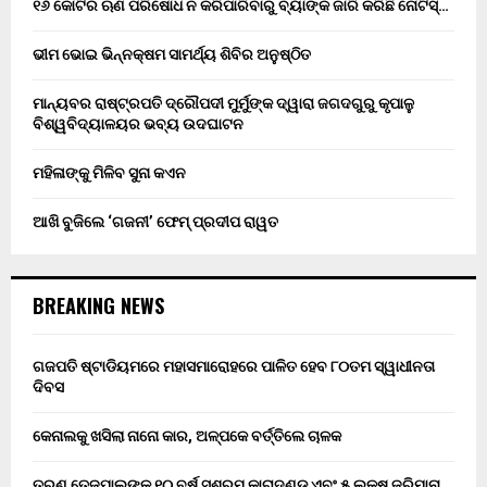
୧୬ କୋଟିର ଋଣ ପରିଷୋଧ ନ କରିପାରିବାରୁ ବ୍ୟାଙ୍କ ଜାରି କରିଛି ନୋଟିସ୍…
ଭୀମ ଭୋଇ ଭିନ୍ନକ୍ଷମ ସାମର୍ଥ୍ୟ ଶିବିର ଅନୁଷ୍ଠିତ
ମାନ୍ୟବର ରାଷ୍ଟ୍ରପତି ଦ୍ରୌପଦୀ ମୁର୍ମୁଙ୍କ ଦ୍ୱାରା ଜଗଦଗୁରୁ କୃପାଳୁ
ବିଶ୍ୱବିଦ୍ୟାଳୟର ଭବ୍ୟ ଉଦଘାଟନ
ମହିଳାଙ୍କୁ ମିଳିବ ସୁନା କଏନ
ଆଖି ବୁଜିଲେ ‘ଗଜନୀ’ ଫେମ୍ ପ୍ରଦୀପ ରାୱତ
BREAKING NEWS
ଗଜପତି ଷ୍ଟାଡିୟମରେ ମହାସମାରୋହରେ ପାଳିତ ହେବ ୮୦ତମ ସ୍ୱାଧୀନତା
ଦିବସ
କେନାଲକୁ ଖସିଲା ନାନୋ କାର, ଅଳ୍ପକେ ବର୍ତ୍ତିଲେ ଚାଳକ
ତରୁଣ ତେଜପାଲଙ୍କୁ ୧୦ ବର୍ଷ ସଶ୍ରମ କାରାଦଣ୍ଡ ଏବଂ ₹୫ ଲକ୍ଷ ଜରିମାନା…