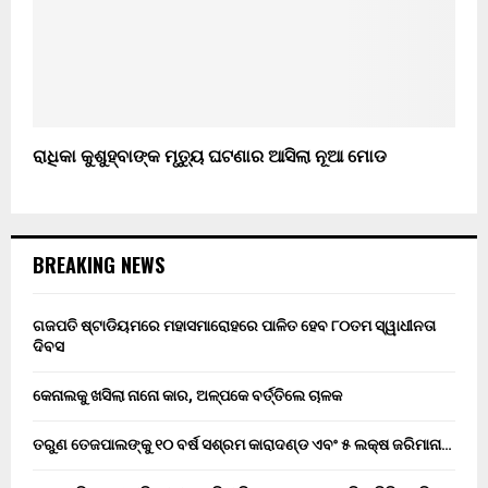
ରାଧିକା କୁଶୁହ୍ବାଙ୍କ ମୃତ୍ୟୁ ଘଟଣାର ଆସିଲା ନୂଆ ମୋଡ
BREAKING NEWS
ଗଜପତି ଷ୍ଟାଡିୟମରେ ମହାସମାରୋହରେ ପାଳିତ ହେବ ୮୦ତମ ସ୍ୱାଧୀନତା
ଦିବସ
କେନାଲକୁ ଖସିଲା ନାନୋ କାର, ଅଳ୍ପକେ ବର୍ତ୍ତିଲେ ଚାଳକ
ତରୁଣ ତେଜପାଲଙ୍କୁ ୧୦ ବର୍ଷ ସଶ୍ରମ କାରାଦଣ୍ଡ ଏବଂ ₹୫ ଲକ୍ଷ ଜରିମାନା…