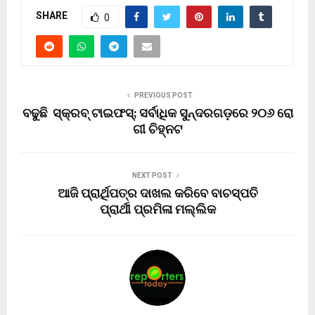
SHARE
0
PREVIOUS POST
ବଢୁଛି ସ୍କ୍ରବ୍ ଟାଇଫସ୍; ସର୍ବାଧିକ ସୁନ୍ଦରଗଡ଼ରେ ୨୦୬ ରୋ
ଗୀ ଚିହ୍ନଟ‌
NEXT POST
ଆଜି ପ୍ରାର୍ଥିପତ୍ର ଦାଖଲ କରିବେ ବାଚସ୍ପତି
ପ୍ରାର୍ଥୀ ପ୍ରମିଳା ମଲ୍ଲିକ