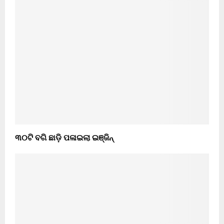
୩୦ଟି ବଗି ଛାଡ଼ି ପଳାଇଲା ଇଞ୍ଜିନ୍