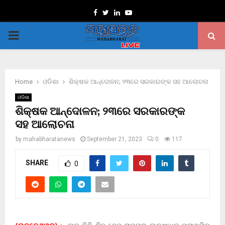
Facebook
Twitter
Linkedin
Youtube
PRIMARY
MENU
Home
ଓଡିଶା
ଶିକ୍ଷକ ଆନ୍ଦୋଳନ; ୨୩ରେ ସରକାରଙ୍କ ସହ ଆଲୋଚନା
ଓଡିଶା
ଶିକ୍ଷକ ଆନ୍ଦୋଳନ; ୨୩ରେ ସରକାରଙ୍କ
ସହ ଆଲୋଚନା
by
mahabharatanews
September 21, 2023
0
117
SHARE
0