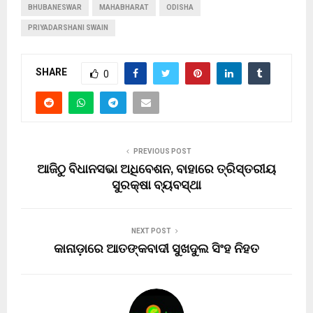
BHUBANESWAR
MAHABHARAT
ODISHA
PRIYADARSHANI SWAIN
SHARE
0
PREVIOUS POST
ଆଜିଠୁ ବିଧାନସଭା ଅଧିବେଶନ, ବାହାରେ ତ୍ରିସ୍ତରୀୟ
ସୁରକ୍ଷା ବ୍ୟବସ୍ଥା
NEXT POST
କାନାଡ଼ାରେ ଆତଙ୍କବାଦୀ ସୁଖଦୁଲ ସିଂହ ନିହତ