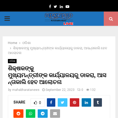
Facebook
Twitter
Linkedin
Youtube
PRIMARY
MENU
Home
ଓଡିଶା
ଶିକ୍ଷକଙ୍କୁ ମୁଖ୍ୟମନ୍ତ୍ରୀଙ୍କ କାର୍ଯ୍ୟାଳୟରୁ ଡାକରା, ଆସନ୍ତାକାଲି ହେବ
ଆଲୋଚନା
ଓଡିଶା
ଶିକ୍ଷକଙ୍କୁ
ମୁଖ୍ୟମନ୍ତ୍ରୀଙ୍କ କାର୍ଯ୍ୟାଳୟରୁ ଡାକରା, ଆସ
ନ୍ତାକାଲି ହେବ ଆଲୋଚନା
by
mahabharatanews
September 22, 2023
0
132
SHARE
0