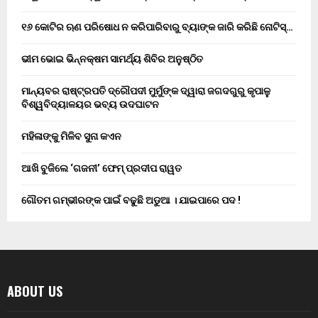
୧୬ କୋଟିର ଋଣ ପରିଷୋଧ ନ କରିପାରିବାରୁ ବ୍ୟାଙ୍କ ଜାରି କରିଛି ନୋଟିସ୍…
ଭୀମ ଭୋଇ ଭିନ୍ନକ୍ଷମ ସାମର୍ଥ୍ୟ ଶିବିର ଅନୁଷ୍ଠିତ
ମାନ୍ୟବର ରାଷ୍ଟ୍ରପତି ଦ୍ରୌପଦୀ ମୁର୍ମୁଙ୍କ ଦ୍ୱାରା ଜଗଦଗୁରୁ କୃପାଳୁ
ବିଶ୍ୱବିଦ୍ୟାଳୟର ଭବ୍ୟ ଉଦଘାଟନ
ମହିଳାଙ୍କୁ ମିଳିବ ସୁନା କଏନ
ଆଖି ବୁଜିଲେ ‘ଗଜନୀ’ ଫେମ୍ ପ୍ରଦୀପ ରାୱତ
ଗୌତମ ଗମ୍ଭୀରଙ୍କ ପାଇଁ ବଢୁଛି ଅଡୁଆ । ଯାଇପାରେ ପଦ !
ABOUT US