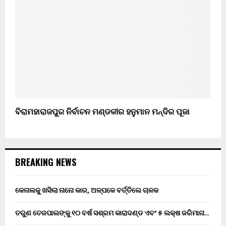
ବିରାମହାରାଜପୁର ନିର୍ବାଚନ ମଣ୍ଡଳୀର ହନୁମାନ ମନ୍ଦିର ପୂଜା
BREAKING NEWS
କେନାଲକୁ ଖସିଲା ନାନୋ କାର, ଅଳ୍ପକେ ବର୍ତ୍ତିଲେ ଚାଳକ
ତରୁଣ ତେଜପାଲଙ୍କୁ ୧୦ ବର୍ଷ ସଶ୍ରମ କାରାଦଣ୍ଡ ଏବଂ ₹୫ ଲକ୍ଷ ଜରିମାନା…