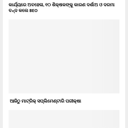
କାର୍ଯ୍ୟରେ ଅବହେଳା, ୧୦ ଶିକ୍ଷକଙ୍କୁ କାରଣ ଦର୍ଶାଅ ଓ ଦରମା
ବନ୍ଦ କଲେ BEO
ଆଜିଠୁ ମାଟ୍ରିକ୍ ସପ୍ଲିମେଣ୍ଟାରି ପରୀକ୍ଷା