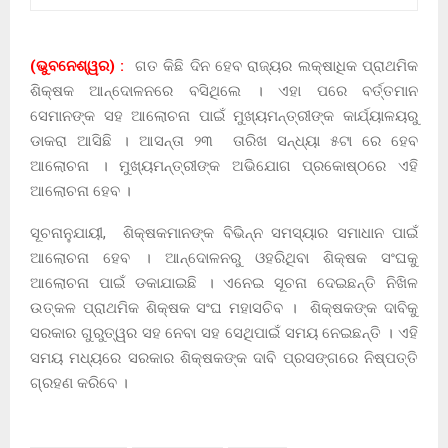
(ଭୁବନେଶ୍ୱର) :
ଗତ କିଛି ଦିନ ହେବ ରାଜ୍ୟର ଲକ୍ଷାଧିକ ପ୍ରାଥମିକ
ଶିକ୍ଷକ ଆନ୍ଦୋଳନରେ ବସିଥିଲେ । ଏହା ପରେ ବର୍ତ୍ତମାନ
ସେମାନଙ୍କ ସହ ଆଲୋଚନା ପାଇଁ ମୁଖ୍ୟମନ୍ତ୍ରୀଙ୍କ କାର୍ଯ୍ୟାଳୟରୁ
ଡାକରା ଆସିଛି । ଆସନ୍ତା ୨୩ ତାରିଖ ସନ୍ଧ୍ୟା ୫ଟା ରେ ହେବ
ଆଲୋଚନା । ମୁଖ୍ୟମନ୍ତ୍ରୀଙ୍କ ଅଭିଯୋଗ ପ୍ରକୋଷ୍ଠରେ ଏହି
ଆଲୋଚନା ହେବ ।
ସୂଚନାନୁଯାୟୀ, ଶିକ୍ଷକମାନଙ୍କ ବିଭିନ୍ନ ସମସ୍ୟାର ସମାଧାନ ପାଇଁ
ଆଲୋଚନା ହେବ । ଆନ୍ଦୋଳନରୁ ଓହରିଥିବା ଶିକ୍ଷକ ସଂଘକୁ
ଆଲୋଚନା ପାଇଁ ଡକାଯାଇଛି । ଏନେଇ ସୂଚନା ଦେଇଛନ୍ତି ନିଖିଳ
ଉତ୍କଳ ପ୍ରାଥମିକ ଶିକ୍ଷକ ସଂଘ ମହାସଚିବ । ଶିକ୍ଷକଙ୍କ ଦାବିକୁ
ସରକାର ଗୁରୁତ୍ୱର ସହ ନେବା ସହ ସେଥିପାଇଁ ସମୟ ନେଇଛନ୍ତି । ଏହି
ସମୟ ମଧ୍ୟରେ ସରକାର ଶିକ୍ଷକଙ୍କ ଦାବି ପ୍ରସଙ୍ଗରେ ନିଷ୍ପତ୍ତି
ଗ୍ରହଣ କରିବେ ।