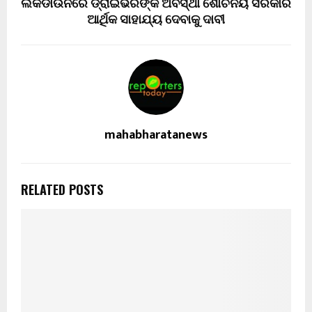
ଲକଡାଉନରେ ଡ୍ରାଇଭରଙ୍କ ଅବସ୍ଥା ଶୋଚନୟ ସରକାର
ଆର୍ଥିକ ସାହାଯ୍ୟ ଦେବାକୁ ଦାବୀ
mahabharatanews
RELATED POSTS