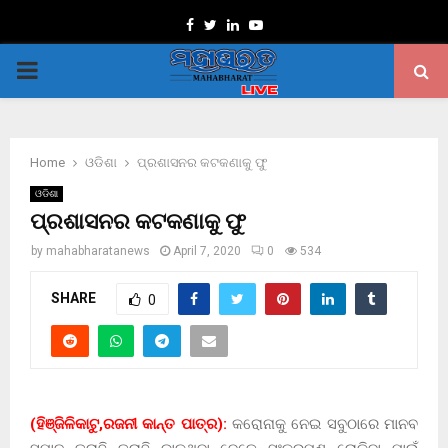
Facebook
Twitter
Linkedin
Youtube
PRIMARY
MENU
Home
ଓଡିଶା
ପ୍ରଶାସନର କଟକଣାକୁ ଫୁ
ଓଡିଶା
ପ୍ରଶାସନର କଟକଣାକୁ ଫୁ
by
mahabharatanews
April 7, 2020
0
534
SHARE
0
(ହିଞ୍ଜିଳିକାଟୁ,ରଜନୀ କାନ୍ତ ପାତ୍ର):
କରୋନାକୁ ନେଇ ସବୁଠାରେ ମାନବ