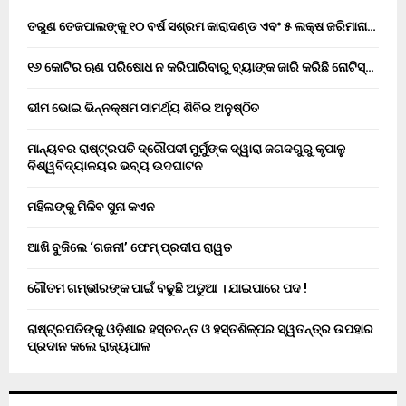
ତରୁଣ ତେଜପାଲଙ୍କୁ ୧୦ ବର୍ଷ ସଶ୍ରମ କାରାଦଣ୍ଡ ଏବଂ ₹୫ ଲକ୍ଷ ଜରିମାନା…
୧୬ କୋଟିର ଋଣ ପରିଷୋଧ ନ କରିପାରିବାରୁ ବ୍ୟାଙ୍କ ଜାରି କରିଛି ନୋଟିସ୍…
ଭୀମ ଭୋଇ ଭିନ୍ନକ୍ଷମ ସାମର୍ଥ୍ୟ ଶିବିର ଅନୁଷ୍ଠିତ
ମାନ୍ୟବର ରାଷ୍ଟ୍ରପତି ଦ୍ରୌପଦୀ ମୁର୍ମୁଙ୍କ ଦ୍ୱାରା ଜଗଦଗୁରୁ କୃପାଳୁ
ବିଶ୍ୱବିଦ୍ୟାଳୟର ଭବ୍ୟ ଉଦଘାଟନ
ମହିଳାଙ୍କୁ ମିଳିବ ସୁନା କଏନ
ଆଖି ବୁଜିଲେ ‘ଗଜନୀ’ ଫେମ୍ ପ୍ରଦୀପ ରାୱତ
ଗୌତମ ଗମ୍ଭୀରଙ୍କ ପାଇଁ ବଢୁଛି ଅଡୁଆ । ଯାଇପାରେ ପଦ !
ରାଷ୍ଟ୍ରପତିଙ୍କୁ ଓଡ଼ିଶାର ହସ୍ତତନ୍ତ ଓ ହସ୍ତଶିଳ୍ପର ସ୍ୱତନ୍ତ୍ର ଉପହାର
ପ୍ରଦାନ କଲେ ରାଜ୍ୟପାଳ