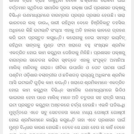
ସମାଜ ତ୍ରାହି ତ୍ରାହି ଡାକୁଥିବା ବେଳେ ସଂକ୍ରମଣ ରୋକିବା ପାଇଁ
ବର୍ତ୍ତମାନ ସ୍ଥିତିରେ ସାମାଜିକ ଦୂରତା ରକ୍ଷା ପାଇଁ ପ୍ରଶାସନ ପକ୍ଷରୁ
ବିଭିନ୍ନ ଗଣମାଧ୍ୟମରେ ବାରମ୍ବାର ପ୍ରଚାର ପ୍ରସାର ହେଉଛି। ସାରା
ଭାରତରେ ଲକ୍ ଡାଉନ୍ ଜାରୀ ରହିଥିବା ବେଳେ ହିଞ୍ଜିଳିକାଟୁ ତହସିଲ
ଅଧିନରେ କିଛି ଇଟାଭାଟି ସଂସ୍ଥା ଏହାକୁ ଅତି ହାଲକା ଭାବରେ ଗ୍ରହଣ
କରି ଇଟା ପ୍ରସ୍ତୁତ କରୁଛନ୍ତି। କରୋନାକୁ ନେଇ ସମସ୍ତ ଭୟବିତ୍
ରହିଥିବା ସାଙ୍ଗକୁ ମୁଣ୍ଡ ଫଟା ଖରାରେ ବହୁ ସଂଖ୍ୟକ ଶ୍ରମିକ
ଏକତ୍ରିତ ହୋଇ କାମ କରୁଥିବା ଦେଖିବାକୁ ମିଳିଛି। ପ୍ରଶାସନ ପକ୍ଷରୁ
ବାରମ୍ବାର ସଚେତନା କରିବା ସ୍ଵତ୍ତେ ଏହାକୁ ସଂପୃକ୍ତ ଅମାନିଆ
ମାଲିକ୍ ମାନିବାକୁ ନାରାଜ। ଜୀବିକା ଉପାର୍ଜନ ଓ ପେଟ ପାଟଣା ପାଇଁ
ପଶ୍ଚିମ ଓଡ଼ିଶାର ବଲାଙ୍ଗୀର ଓ ଛତିଶଗଡ଼ ରାଜ୍ୟରୁ ଅଧିକାଂଶ ଶ୍ରମିକ
ଆସି ଇଟାଭାଟି ଗୁଡ଼ିକ କାମ କରନ୍ତି। ଖରାରେ ଶ୍ରମିକମାନେ ଏକତ୍ରିତ
ହୋଇ କାମ କରୁଥିବା ବିଭିନ୍ନ ସାମାଜିକ ଗଣମାଧ୍ୟମରେ ଭିଡିଓ
ଭାଇରଲ ହେବା ପରେ ମାଲିକ୍ ମାନେ ଅତି ଚତୁରତା ସହ ରାତ୍ରି ସମୟ
ଇଟା ପ୍ରସ୍ତୁତ କରୁଥିବା ଅଞ୍ଚଳରେ ଚର୍ଚ୍ଚା ହେଉଛି। ଏଭଳି ଘଡିସନ୍ଧି
ମୁହୂର୍ତ୍ତରେ ଏତେ ସବୁ ସେଚତନତା କଲେ ମଧ୍ୟ ଗୋଷ୍ଠୀ ଗୋଷ୍ଠୀ
ହୋଇ ଶ୍ରମିକମାନେ କାର୍ୟ୍ୟ କରୁଛନ୍ତି ତାହା ଏବେ ପ୍ରଶାସନ ପାଇଁ
ମୁଣ୍ଡ ବିନ୍ଧାର କାରଣ ହୋଇଛି। ତେବେ ସେ ଯାହା ହେଉ ନା କାହିଁ ବେଳେ