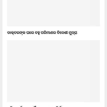
ଡାକ୍ତରଙ୍କ ଘରେ ବହୁ ପରିମାଣର ବିଦେଶୀ ମୁଦ୍ରା