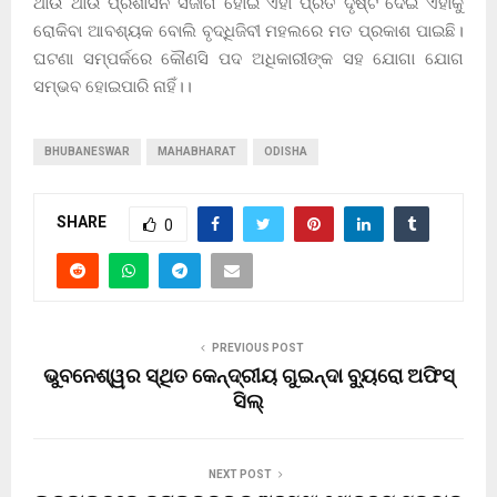
ଥାଉ ଥାଉ ପ୍ରଶାସନ ସଜାଗ ହୋଇ ଏହା ପ୍ରତି ଦୃଷ୍ଟି ଦେଇ ଏହାକୁ
ରୋକିବା ଆବଶ୍ୟକ ବୋଲି ବୃଦ୍ଧିଜିବୀ ମହଲରେ ମତ ପ୍ରକାଶ ପାଇଛି।
ଘଟଣା ସମ୍ପର୍କରେ କୌଣସି ପଦ ଅଧିକାରୀଙ୍କ ସହ ଯୋଗା ଯୋଗ
ସମ୍ଭବ ହୋଇପାରି ନାହିଁ।।
BHUBANESWAR
MAHABHARAT
ODISHA
SHARE
0
PREVIOUS POST
ଭୁବନେଶ୍ୱର ସ୍ଥିତ କେନ୍ଦ୍ରୀୟ ଗୁଇନ୍ଦା ବ୍ୟୁରୋ ଅଫିସ୍
ସିଲ୍
NEXT POST