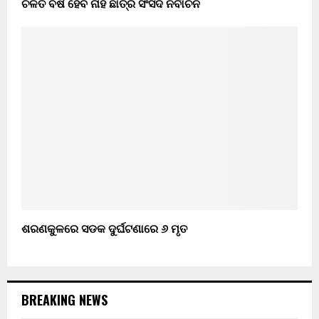
ଚଳିତ ବର୍ଷ ହେବ ନାହିଁ ଛାତ୍ର ସଂସଦ ନିର୍ବାଚନ
ଶରଣକୁଳରେ ସଡକ ଦୁର୍ଘଟଣାରେ ୬ ମୃତ
BREAKING NEWS