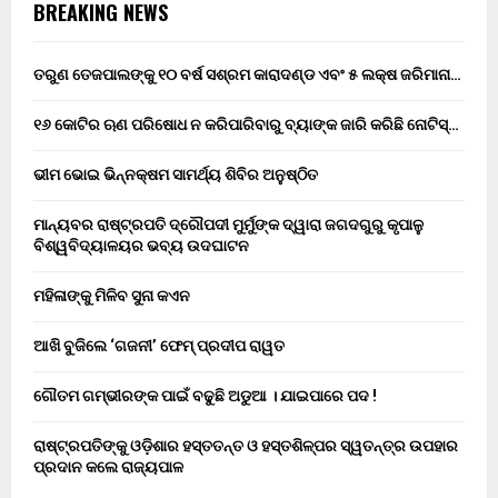
BREAKING NEWS
ତରୁଣ ତେଜପାଲଙ୍କୁ ୧୦ ବର୍ଷ ସଶ୍ରମ କାରାଦଣ୍ଡ ଏବଂ ₹୫ ଲକ୍ଷ ଜରିମାନା…
୧୬ କୋଟିର ଋଣ ପରିଷୋଧ ନ କରିପାରିବାରୁ ବ୍ୟାଙ୍କ ଜାରି କରିଛି ନୋଟିସ୍…
ଭୀମ ଭୋଇ ଭିନ୍ନକ୍ଷମ ସାମର୍ଥ୍ୟ ଶିବିର ଅନୁଷ୍ଠିତ
ମାନ୍ୟବର ରାଷ୍ଟ୍ରପତି ଦ୍ରୌପଦୀ ମୁର୍ମୁଙ୍କ ଦ୍ୱାରା ଜଗଦଗୁରୁ କୃପାଳୁ
ବିଶ୍ୱବିଦ୍ୟାଳୟର ଭବ୍ୟ ଉଦଘାଟନ
ମହିଳାଙ୍କୁ ମିଳିବ ସୁନା କଏନ
ଆଖି ବୁଜିଲେ ‘ଗଜନୀ’ ଫେମ୍ ପ୍ରଦୀପ ରାୱତ
ଗୌତମ ଗମ୍ଭୀରଙ୍କ ପାଇଁ ବଢୁଛି ଅଡୁଆ । ଯାଇପାରେ ପଦ !
ରାଷ୍ଟ୍ରପତିଙ୍କୁ ଓଡ଼ିଶାର ହସ୍ତତନ୍ତ ଓ ହସ୍ତଶିଳ୍ପର ସ୍ୱତନ୍ତ୍ର ଉପହାର
ପ୍ରଦାନ କଲେ ରାଜ୍ୟପାଳ