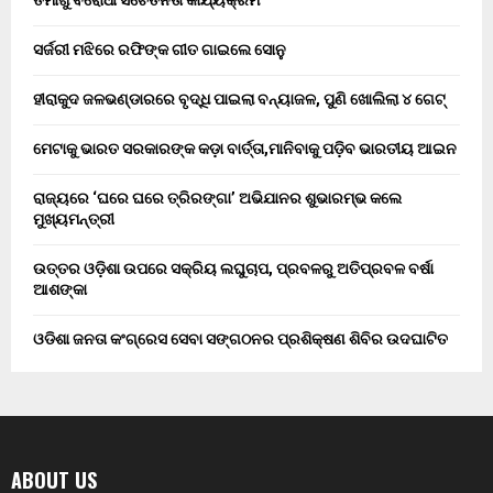
ତମାଖୁ ବିରୋଧୀ ସଚେତନତା କାର୍ଯ୍ୟକ୍ରମ
ସର୍ଜରୀ ମଝିରେ ରଫିଙ୍କ ଗୀତ ଗାଇଲେ ସୋନୁ
ହୀରାକୁଦ ଜଳଭଣ୍ଡାରରେ ବୃଦ୍ଧି ପାଇଲା ବନ୍ୟାଜଳ, ପୁଣି ଖୋଲିଲା ୪ ଗେଟ୍
ମେଟାକୁ ଭାରତ ସରକାରଙ୍କ କଡ଼ା ବାର୍ତ୍ତା,ମାନିବାକୁ ପଡ଼ିବ ଭାରତୀୟ ଆଇନ
ରାଜ୍ୟରେ ‘ଘରେ ଘରେ ତ୍ରିରଙ୍ଗା’ ଅଭିଯାନର ଶୁଭାରମ୍ଭ କଲେ
ମୁଖ୍ୟମନ୍ତ୍ରୀ
ଉତ୍ତର ଓଡ଼ିଶା ଉପରେ ସକ୍ରିୟ ଲଘୁଚାପ, ପ୍ରବଳରୁ ଅତିପ୍ରବଳ ବର୍ଷା
ଆଶଙ୍କା
ଓଡିଶା ଜନତା କଂଗ୍ରେସ ସେବା ସଙ୍ଗଠନର ପ୍ରଶିକ୍ଷଣ ଶିବିର ଉଦଘାଟିତ
ABOUT US