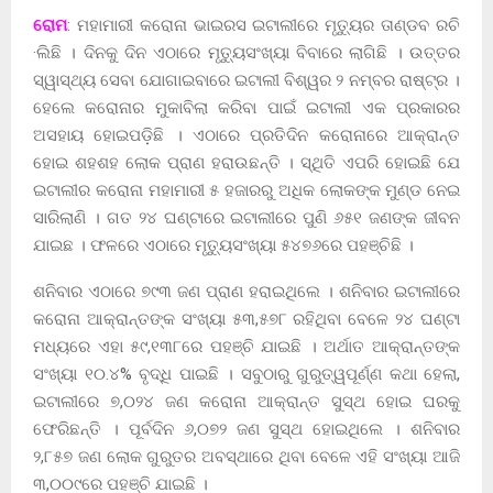
ରୋମ
: ମହାମାରୀ କରୋନା ଭାଇରସ ଇଟାଲୀରେ ମୃତ୍ୟୁର ତାଣ୍ଡବ ରଚି
·ଲିଛି । ଦିନକୁ ଦିନ ଏଠାରେ ମୃତ୍ୟୁସଂଖ୍ୟା ବିବାରେ ଲାଗିଛି । ଉତ୍ତର
ସ୍ୱାସ୍ଥ୍ୟ ସେବା ଯୋଗାଇବାରେ ଇଟାଲୀ ବିଶ୍ୱର ୨ ନମ୍ବର ରାଷ୍ଟ୍ର ।
ହେଲେ କରୋନାର ମୁକାବିଲା କରିବା ପାଇଁ ଇଟାଲୀ ଏକ ପ୍ରକାରର
ଅସହାୟ ହୋଇପଡ଼ିଛି । ଏଠାରେ ପ୍ରତିଦିନ କରୋନାରେ ଆକ୍ରାନ୍ତ
ହୋଇ ଶହଶହ ଲୋକ ପ୍ରାଣ ହରାଉଛନ୍ତି । ସ୍ଥିତି ଏପରି ହୋଇଛି ଯେ
ଇଟାଲୀର କରୋନା ମହାମାରୀ ୫ ହଜାରରୁ ଅଧିକ ଲୋକଙ୍କ ମୁଣ୍ଡ ନେଇ
ସାରିଲାଣି । ଗତ ୨୪ ଘଣ୍ଟାରେ ଇଟାଲୀରେ ପୁଣି ୬୫୧ ଜଣଙ୍କ ଜୀବନ
ଯାଇଛ । ଫଳରେ ଏଠାରେ ମୃତ୍ୟୁସଂଖ୍ୟା ୫୪୭୬ରେ ପହଞ୍ଚିଛି ।
ଶନିବାର ଏଠାରେ ୭୯୩ ଜଣ ପ୍ରାଣ ହରାଇଥିଲେ । ଶନିବାର ଇଟାଲୀରେ
କରୋନା ଆକ୍ରାନ୍ତଙ୍କ ସଂଖ୍ୟା ୫୩,୫୭୮ ରହିଥିବା ବେଳେ ୨୪ ଘଣ୍ଟା
ମଧ୍ୟରେ ଏହା ୫୯,୧୩୮ରେ ପହଞ୍ଚି ଯାଇଛି । ଅର୍ଥାତ ଆକ୍ରାନ୍ତଙ୍କ
ସଂଖ୍ୟା ୧୦.୪% ବୃଦ୍ଧି ପାଇଛି । ସବୁଠାରୁ ଗୁରୁତ୍ୱପୂର୍ଣ୍ଣ କଥା ହେଲା,
ଇଟାଲୀରେ ୭,୦୨୪ ଜଣ କରୋନା ଆକ୍ରାନ୍ତ ସୁସ୍ଥ ହୋଇ ଘରକୁ
ଫେରିଛନ୍ତି । ପୂର୍ବଦିନ ୬,୦୭୨ ଜଣ ସୁସ୍ଥ ହୋଇଥିଲେ । ଶନିବାର
୨,୮୫୭ ଜଣ ଲୋକ ଗୁରୁତର ଅବସ୍ଥାରେ ଥିବା ବେଳେ ଏହି ସଂଖ୍ୟା ଆଜି
୩,୦୦୯ରେ ପହଞ୍ଚି ଯାଇଛି ।