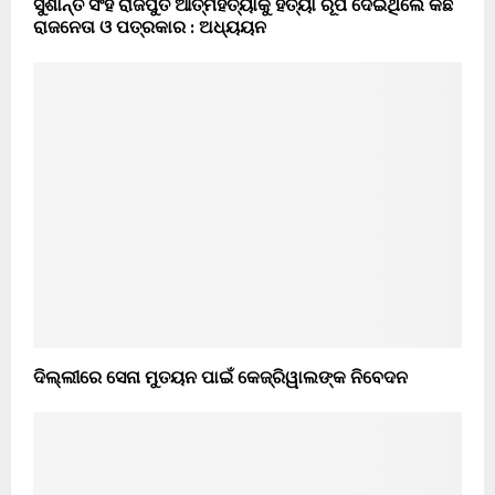
ସୁଶାନ୍ତ ସିଂହ ରାଜପୁତ ଆତ୍ମହତ୍ୟାକୁ ହତ୍ୟା ରୂପ ଦେଇଥିଲେ କିଛି
ରାଜନେତା ଓ ପତ୍ରକାର : ଅଧ୍ୟୟନ
ଦିଲ୍ଲୀରେ ସେନା ମୁତୟନ ପାଇଁ କେଜ୍ରିୱାଲଙ୍କ ନିବେଦନ