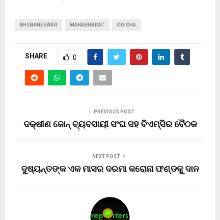
BHUBANESWAR
MAHABHARAT
ODISHA
SHARE
0
PREVIOUS POST
ଦକ୍ଷୀଣ ଜୋନ୍ ବ୍ୟବସାୟୀ ସଂଘ ସହ ବିଏମ୍ସିର ବୈଠକ
NEXT POST
ଦୁଷ୍ୟନ୍ତଙ୍କ ଏକ ମାସର ଦରମା କରୋନା ଫଣ୍ଡକୁ ଦାନ