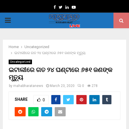
Facebook
Twitter
Linkedin
Youtube
PRIMARY
MENU
Home
Uncategorized
ଇଟାଲୀରେ ଗତ ୨୪ ଘଣ୍ଟାରେ ୬୫୧ ଜଣଙ୍କ ମୃତ୍ୟୁ
Uncategorized
ଇଟାଲୀରେ ଗତ ୨୪ ଘଣ୍ଟାରେ ୬୫୧ ଜଣଙ୍କ
ମୃତ୍ୟୁ
by
mahabharatanews
March 23, 2020
0
278
SHARE
0