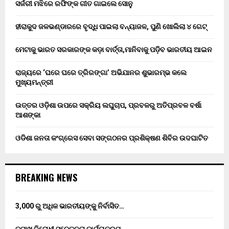
ସର୍ଜରୀ ମଝିରେ ରଫିଙ୍କ ଗୀତ ଗାଇଲେ ସୋନୁ
ହୀରାକୁଦ ଜଳଭଣ୍ଡାରରେ ବୃଦ୍ଧି ପାଇଲା ବନ୍ୟାଜଳ, ପୁଣି ଖୋଲିଲା ୪ ଗେଟ୍
ମେଟାକୁ ଭାରତ ସରକାରଙ୍କ କଡ଼ା ବାର୍ତ୍ତା,ମାନିବାକୁ ପଡ଼ିବ ଭାରତୀୟ ଆଇନ
ରାଜ୍ୟରେ ‘ଘରେ ଘରେ ତ୍ରିରଙ୍ଗା’ ଅଭିଯାନର ଶୁଭାରମ୍ଭ କଲେ
ମୁଖ୍ୟମନ୍ତ୍ରୀ
ଉତ୍ତର ଓଡ଼ିଶା ଉପରେ ସକ୍ରିୟ ଲଘୁଚାପ, ପ୍ରବଳରୁ ଅତିପ୍ରବଳ ବର୍ଷା
ଆଶଙ୍କା
ଓଡିଶା ଜନତା କଂଗ୍ରେସ ସେବା ସଙ୍ଗଠନର ପ୍ରଶିକ୍ଷଣ ଶିବିର ଉଦଘାଟିତ
BREAKING NEWS
3,000 ରୁ ଅଧିକ ଭାରତୀୟଙ୍କୁ ନିର୍ବାସିତ…