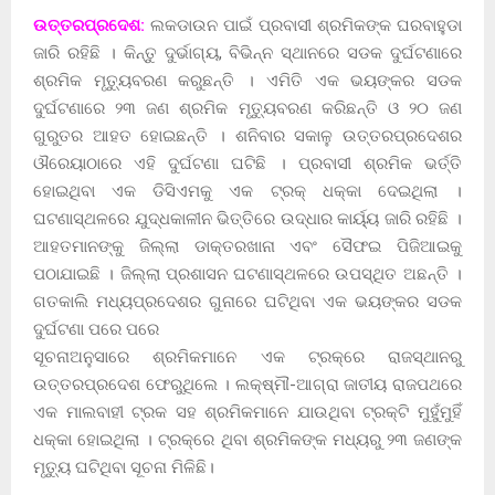
ଉତ୍ତରପ୍ରଦେଶ:
ଲକଡାଉନ ପାଇଁ ପ୍ରବାସୀ ଶ୍ରମିକଙ୍କ ଘରବାହୁଡା
ଜାରି ରହିଛି । କିନ୍ତୁ ଦୁର୍ଭାଗ୍ୟ, ବିଭିନ୍ନ ସ୍ଥାନରେ ସଡକ ଦୁର୍ଘଟଣାରେ
ଶ୍ରମିକ ମୃତ୍ୟୁବରଣ କରୁଛନ୍ତି । ଏମିତି ଏକ ଭୟଙ୍କର ସଡକ
ଦୁର୍ଘଟଣାରେ ୨୩ ଜଣ ଶ୍ରମିକ ମୃତ୍ୟୁବରଣ କରିଛନ୍ତି ଓ ୨୦ ଜଣ
ଗୁରୁତର ଆହତ ହୋଇଛନ୍ତି । ଶନିବାର ସକାଳୁ ଉତ୍ତରପ୍ରଦେଶର
ଔରେୟାଠାରେ ଏହି ଦୁର୍ଘଟଣା ଘଟିଛି । ପ୍ରବାସୀ ଶ୍ରମିକ ଭର୍ତ୍ତି
ହୋଇଥିବା ଏକ ଡିସିଏମକୁ ଏକ ଟ୍ରକ୍ ଧକ୍କା ଦେଇଥିଲା ।
ଘଟଣାସ୍ଥଳରେ ଯୁଦ୍ଧକାଳୀନ ଭିତ୍ତିରେ ଉଦ୍ଧାର କାର୍ୟ୍ୟ ଜାରି ରହିଛି ।
ଆହତମାନଙ୍କୁ ଜିଲ୍ଲା ଡାକ୍ତରଖାନା ଏବଂ ସୈଫଇ ପିଜିଆଇକୁ
ପଠାଯାଇଛି । ଜିଲ୍ଲା ପ୍ରଶାସନ ଘଟଣାସ୍ଥଳରେ ଉପସ୍ଥିତ ଅଛନ୍ତି ।
ଗତକାଲି ମଧ୍ୟପ୍ରଦେଶର ଗୁନାରେ ଘଟିଥିବା ଏକ ଭୟଙ୍କର ସଡକ
ଦୁର୍ଘଟଣା ପରେ ପରେ
ସୂଚନାଅନୁସାରେ ଶ୍ରମିକମାନେ ଏକ ଟ୍ରକ୍‌ରେ ରାଜସ୍ଥାନରୁ
ଉତ୍ତରପ୍ରଦେଶ ଫେରୁଥିଲେ । ଲକ୍ଷ୍ମୗ-ଆଗ୍ରା ଜାତୀୟ ରାଜପଥରେ
ଏକ ମାଲବାହୀ ଟ୍ରକ ସହ ଶ୍ରମିକମାନେ ଯାଉଥିବା ଟ୍ରକ୍‌ଟି ମୁହୁଁମୁହିଁ
ଧକ୍କା ହୋଇଥିଲା । ଟ୍ରକ୍‌ରେ ଥିବା ଶ୍ରମିକଙ୍କ ମଧ୍ୟରୁ ୨୩ ଜଣଙ୍କ
ମୃତ୍ୟୁ ଘଟିଥିବା ସୂଚନା ମିଳିଛି।