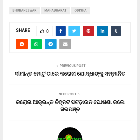
BHUBANESWAR
MAHABHARAT
ODISHA
SHARE
0
PREVIOUS POST
ସୀମାନ୍ତ ମୋଟୁ ଠାରେ କରୋନା ଯୋଦ୍ଧାଙ୍କୁ ସମ୍ମାନିତ
NEXT POST
କରୋନା ଆକ୍ରନ୍ତ ଚିହ୍ନଟ ସଟଡ଼ାଉନ ଘୋଷଣା କଲେ
ସରପଞ୍ଚ