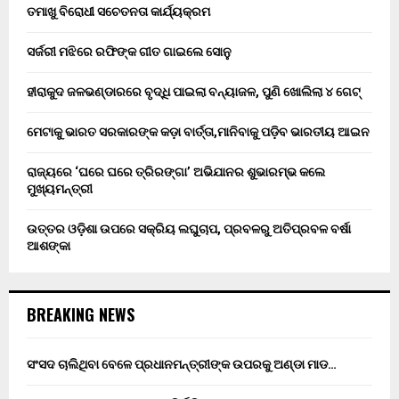
ତମାଖୁ ବିରୋଧୀ ସଚେତନତା କାର୍ଯ୍ୟକ୍ରମ
ସର୍ଜରୀ ମଝିରେ ରଫିଙ୍କ ଗୀତ ଗାଇଲେ ସୋନୁ
ହୀରାକୁଦ ଜଳଭଣ୍ଡାରରେ ବୃଦ୍ଧି ପାଇଲା ବନ୍ୟାଜଳ, ପୁଣି ଖୋଲିଲା ୪ ଗେଟ୍
ମେଟାକୁ ଭାରତ ସରକାରଙ୍କ କଡ଼ା ବାର୍ତ୍ତା,ମାନିବାକୁ ପଡ଼ିବ ଭାରତୀୟ ଆଇନ
ରାଜ୍ୟରେ ‘ଘରେ ଘରେ ତ୍ରିରଙ୍ଗା’ ଅଭିଯାନର ଶୁଭାରମ୍ଭ କଲେ
ମୁଖ୍ୟମନ୍ତ୍ରୀ
ଉତ୍ତର ଓଡ଼ିଶା ଉପରେ ସକ୍ରିୟ ଲଘୁଚାପ, ପ୍ରବଳରୁ ଅତିପ୍ରବଳ ବର୍ଷା
ଆଶଙ୍କା
BREAKING NEWS
ସଂସଦ ଚାଲିଥିବା ବେଳେ ପ୍ରଧାନମନ୍ତ୍ରୀଙ୍କ ଉପରକୁ ଅଣ୍ଡା ମାଡ…