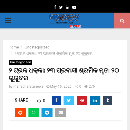
Facebook
Twitter
Linkedin
Youtube
PRIMARY
MENU
Home
Uncategorized
୨ ଟ୍ରକ ଧକ୍କା: ୨୩ ପ୍ରବାସୀ ଶ୍ରମିକ ମୃତ: ୨୦ ଗୁରୁତର
Uncategorized
୨ ଟ୍ରକ ଧକ୍କା: ୨୩ ପ୍ରବାସୀ ଶ୍ରମିକ ମୃତ: ୨୦
ଗୁରୁତର
by
mahabharatanews
May 16, 2020
0
276
SHARE
0