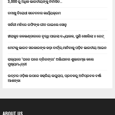
3,000 ରୁ ଅଧିକ ଭାରତୀୟଙ୍କୁ ନିର୍ବାସିତ…
ତମାଖୁ ବିରୋଧୀ ସଚେତନତା କାର୍ଯ୍ୟକ୍ରମ
ସର୍ଜରୀ ମଝିରେ ରଫିଙ୍କ ଗୀତ ଗାଇଲେ ସୋନୁ
ହୀରାକୁଦ ଜଳଭଣ୍ଡାରରେ ବୃଦ୍ଧି ପାଇଲା ବନ୍ୟାଜଳ, ପୁଣି ଖୋଲିଲା ୪ ଗେଟ୍
ମେଟାକୁ ଭାରତ ସରକାରଙ୍କ କଡ଼ା ବାର୍ତ୍ତା,ମାନିବାକୁ ପଡ଼ିବ ଭାରତୀୟ ଆଇନ
ରାଜ୍ୟରେ ‘ଘରେ ଘରେ ତ୍ରିରଙ୍ଗା’ ଅଭିଯାନର ଶୁଭାରମ୍ଭ କଲେ
ମୁଖ୍ୟମନ୍ତ୍ରୀ
ଉତ୍ତର ଓଡ଼ିଶା ଉପରେ ସକ୍ରିୟ ଲଘୁଚାପ, ପ୍ରବଳରୁ ଅତିପ୍ରବଳ ବର୍ଷା
ଆଶଙ୍କା
ABOUT US