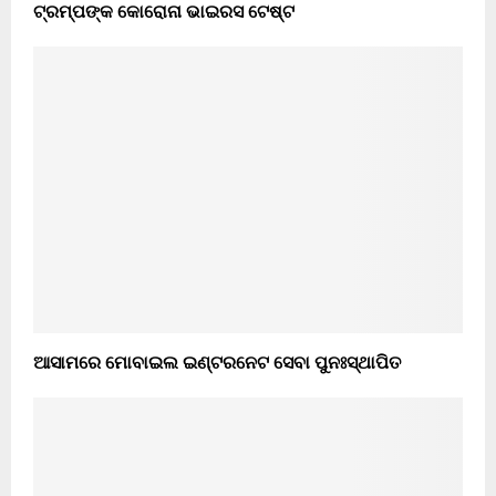
ଟ୍ରମ୍ପଙ୍କ କୋରୋନା ଭାଇରସ ଟେଷ୍ଟ
ଆସାମରେ ମୋବାଇଲ ଇଣ୍ଟରନେଟ ସେବା ପୁନଃସ୍ଥାପିତ