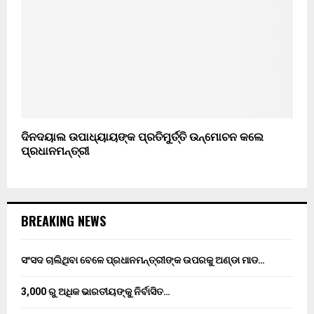
ଦିନଦୟାଲ ଉପାଧ୍ୟାୟଙ୍କ ପ୍ରତିମୁର୍ତ୍ତି ଉନ୍ମୋଚନ କଲେ
ପ୍ରଧାନମନ୍ତ୍ରୀ
BREAKING NEWS
ସଂସଦ ଚାଲିଥିବା ବେଳେ ପ୍ରଧାନମନ୍ତ୍ରୀଙ୍କ ଉପରକୁ ଅଣ୍ଡା ମାଡ…
3,000 ରୁ ଅଧିକ ଭାରତୀୟଙ୍କୁ ନିର୍ବାସିତ…