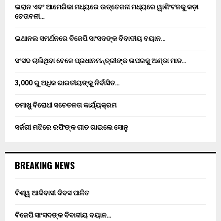
ଇରାନ ଏବଂ ଆମେରିକା ମଧ୍ୟରେ ଉତ୍ତେଜନା ମଧ୍ୟରେ ୱାଶିଂଟନକୁ କଡ଼ା
ଚେତାବନୀ…
ଇଥାନଲ ସମର୍ଥନରେ ବିଜେପି ସାଂସଦଙ୍କ ବିବାଦୀୟ ବୟାନ…
ସଂସଦ ଚାଲିଥିବା ବେଳେ ପ୍ରଧାନମନ୍ତ୍ରୀଙ୍କ ଉପରକୁ ଅଣ୍ଡା ମାଡ…
3,000 ରୁ ଅଧିକ ଭାରତୀୟଙ୍କୁ ନିର୍ବାସିତ…
ତମାଖୁ ବିରୋଧୀ ସଚେତନତା କାର୍ଯ୍ୟକ୍ରମ
ସର୍ଜରୀ ମଝିରେ ରଫିଙ୍କ ଗୀତ ଗାଇଲେ ସୋନୁ
BREAKING NEWS
ବିଶ୍ୱ ଆଦିବାସୀ ଦିବସ ପାଳିତ
ବିଜେପି ସାଂସଦଙ୍କ ବିବାଦୀୟ ବୟାନ…