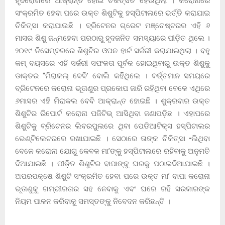
ହୃଦରୋଗରେ ଆକ୍ରାନ୍ତ ହୋଇ ଚିକିତ୍ସିତ ହେଉଥିଲା । କରୋନାରେ
ସଂକ୍ରମିତ ହେବା ପରେ ଉକ୍ତ ଶିଶୁଟିକୁ ହସ୍ପିଟାଲରେ ଭର୍ତ୍ତି କରାଯାଇ
ଚିକିତ୍ସା କରାଯାଉଛି । ବ୍ରିଟେନର ଗ୍ରେଟ ମଞ୍ଚେଷ୍ଟରର ଏହି ୬
ମାସର ଶିଶୁ ଜନ୍ମହେବା ପରଠାରୁ ହୃଦଜନିତ ସମସ୍ୟାରେ ପୀଡ଼ିତ ଥିଲେ ।
୨୦୧୯ ଡିସେମ୍ବରରେ ଶିଶୁଟିର ଓପନ ହାର୍ଟ ସର୍ଜରୀ କରାଯାଇଥିଲା । ବହୁ
କମ୍ ବୟସରେ ଏହି ସର୍ଜରୀ ସଫଳତା ପୂର୍ବକ ହୋଇଥିବାରୁ ଉକ୍ତ ଶିଶୁକୁ
ଡାକ୍ତର “ମିରାକଲ୍ ବେବି’ ବୋଲି କହିିଥିଲେ । ବର୍ତ୍ତମାନ ସମୟରେ
ବ୍ରିଟେନରେ କରୋନା ଭୂତାଣୁର ପ୍ରକୋପ ଜାରି ରହିଥିବା ବେଳେ ଏଥିରେ
୬ମାସର ଏହି ମିରାକଲ ବେବି ଆକ୍ରାନ୍ତ ହୋଇଛି । ଶୁକ୍ରବାର ଉକ୍ତ
ଶିଶୁଟିର ରିପୋର୍ଟ କରୋନା ପଜିଟିଭ୍ ଆସିଥିବା ଜଣାପଡ଼ିଛ । ଏହାପରେ
ଶିଶୁଟିକୁ ବ୍ରିଟେନର ଲିବରପୁଲରେ ଥିବା ପେଡିଆଟିକ୍ସ ହସ୍ପିଟାଲର
ଭେଣ୍ଟିଲେଟରରେ ରଖାଯାଇଛି । ସେଠାରେ ତାଙ୍କ ଚିକିତ୍ସା •ଲିଥିବା
ବେଳେ କରୋନା ଯୋଗୁ କେବଳ ମା’ଙ୍କୁ ହସ୍ପିଟାଲରେ ରହିବାକୁ ଅନୁମତି
ଦିଆଯାଇଛି । ପୀଡ଼ିତ ଶିଶୁଟିର ବାପାଙ୍କୁ ଘରକୁ ପଠାଇଦିଆଯାଇଛି ।
ଅପରପକ୍ଷେ ଶିଶୁଟି ସଂକ୍ରମିତ ହେବା ପରେ ଉକ୍ତ ମା’ ବାପା କରୋନା
ଭୂତାଣୁକୁ ଗମ୍ଭୀରତାର ସହ ନେବାକୁ ଏବଂ ଘରେ ରହି ସରକାରଙ୍କ
ନିୟମ ପାଳନ କରିବାକୁ ସମସ୍ତଙ୍କୁ ନିବେଦନ କରିଛନ୍ତି ।