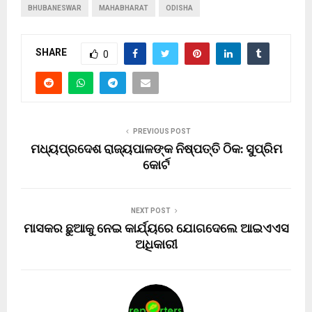
BHUBANESWAR
MAHABHARAT
ODISHA
SHARE
0
PREVIOUS POST
ମଧ୍ୟପ୍ରଦେଶ ରାଜ୍ୟପାଳଙ୍କ ନିଷ୍ପତ୍ତି ଠିକ: ସୁପ୍ରିମ
କୋର୍ଟ
NEXT POST
ମାସକର ଛୁଆକୁ ନେଇ କାର୍ଯ୍ୟରେ ଯୋଗଦେଲେ ଆଇଏଏସ
ଅଧିକାରୀ