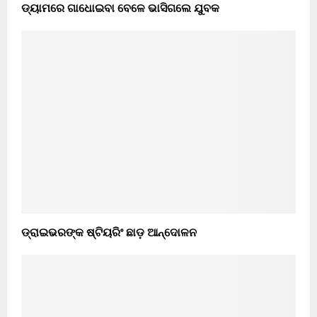
ଡ୍ୟାମରେ ଗାଧୋଇବା ବେଳେ ଭାସିଗଲେ ଯୁବକ
ଡ୍ରାଇଭରଙ୍କ ଷ୍ଟିୟରିଂ ଛାଡ଼ ଆନ୍ଦୋଳନ