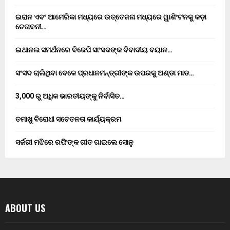
ଇରାନ ଏବଂ ଆମେରିକା ମଧ୍ୟରେ ଉତ୍ତେଜନା ମଧ୍ୟରେ ୱାଶିଂଟନକୁ କଡ଼ା
ଚେତାବନୀ…
ଇଥାନଲ ସମର୍ଥନରେ ବିଜେପି ସାଂସଦଙ୍କ ବିବାଦୀୟ ବୟାନ…
ସଂସଦ ଚାଲିଥିବା ବେଳେ ପ୍ରଧାନମନ୍ତ୍ରୀଙ୍କ ଉପରକୁ ଅଣ୍ଡା ମାଡ…
3,000 ରୁ ଅଧିକ ଭାରତୀୟଙ୍କୁ ନିର୍ବାସିତ…
ତମାଖୁ ବିରୋଧୀ ସଚେତନତା କାର୍ଯ୍ୟକ୍ରମ
ସର୍ଜରୀ ମଝିରେ ରଫିଙ୍କ ଗୀତ ଗାଇଲେ ସୋନୁ
ABOUT US