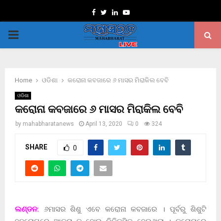
Facebook
Twitter
Linkedin
Youtube
PRIMARY
MENU
Home
ଓଡିଶା
କରୋନା କବଜାରେ ୬ ମାସର ମିରାକିଲ ବେବି
ଓଡିଶା
କରୋନା କବଜାରେ ୬ ମାସର ମିରାକିଲ ବେବି
by
mahabharatanews
April 13, 2020
0
324
SHARE
0
ଲଣ୍ଡନ:
୬ମାସର ଶିଶୁ ଏବେ କରୋନା କବଜାରେ । ପୂର୍ବରୁ ଶିଶୁଟି