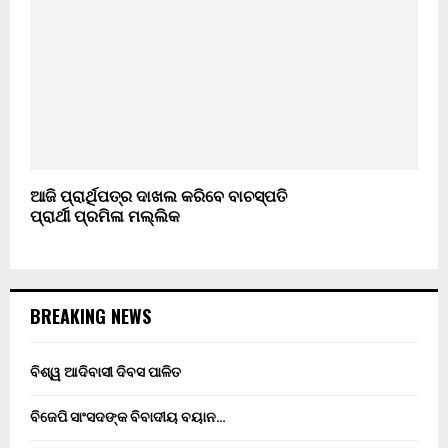
ଆଜି ପ୍ରାର୍ଥିପତ୍ର ଦାଖଲ କରିବେ ବାଚସ୍ପତି
ପ୍ରାର୍ଥୀ ପ୍ରମିଳା ମଲ୍ଲିକ
BREAKING NEWS
ବିଶ୍ୱ ଆଦିବାସୀ ଦିବସ ପାଳିତ
ବିଜେପି ସାଂସଦଙ୍କ ବିବାଦୀୟ ବୟାନ…