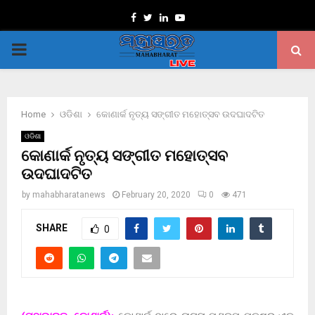
Facebook
Twitter
Linkedin
Youtube
PRIMARY
MENU
Home
ଓଡିଶା
କୋଣାର୍କ ନୃତ୍ୟ ସଙ୍ଗୀତ ମହୋତ୍ସବ ଉଦଘାଦଟିତ
ଓଡିଶା
କୋଣାର୍କ ନୃତ୍ୟ ସଙ୍ଗୀତ ମହୋତ୍ସବ
ଉଦଘାଦଟିତ
by
mahabharatanews
February 20, 2020
0
471
SHARE
0