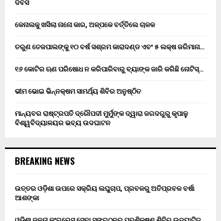
ଦିବସ
କେନାଲକୁ ଖସିଲା ନାନୋ କାର, ଅଳ୍ପକେ ବର୍ତ୍ତିଲେ ଚାଳକ
ତରୁଣ ତେଜପାଲଙ୍କୁ ୧୦ ବର୍ଷ ସଶ୍ରମ କାରାଦଣ୍ଡ ଏବଂ ₹୫ ଲକ୍ଷ ଜରିମାନା…
୧୬ କୋଟିର ଋଣ ପରିଷୋଧ ନ କରିପାରିବାରୁ ବ୍ୟାଙ୍କ ଜାରି କରିଛି ନୋଟିସ୍…
ଭୀମ ଭୋଇ ଭିନ୍ନକ୍ଷମ ସାମର୍ଥ୍ୟ ଶିବିର ଅନୁଷ୍ଠିତ
ମାନ୍ୟବର ରାଷ୍ଟ୍ରପତି ଦ୍ରୌପଦୀ ମୁର୍ମୁଙ୍କ ଦ୍ୱାରା ଜଗଦଗୁରୁ କୃପାଳୁ
ବିଶ୍ୱବିଦ୍ୟାଳୟର ଭବ୍ୟ ଉଦଘାଟନ
BREAKING NEWS
ଉତ୍ତର ଓଡ଼ିଶା ଉପରେ ସକ୍ରିୟ ଲଘୁଚାପ, ପ୍ରବଳରୁ ଅତିପ୍ରବଳ ବର୍ଷା
ଆଶଙ୍କା
ଓଡିଶା ଜନତା କଂଗ୍ରେସ ସେବା ସଙ୍ଗଠନର ପ୍ରଶିକ୍ଷଣ ଶିବିର ଉଦଘାଟିତ