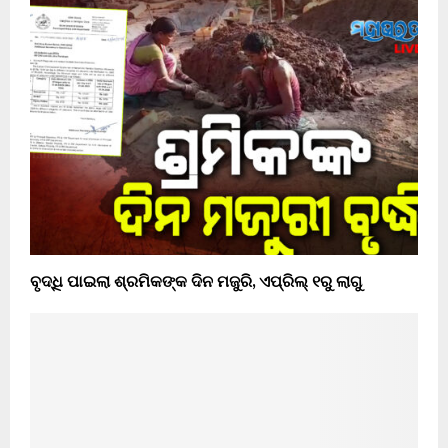
ବୃଦ୍ଧି ପାଇଲା ଶ୍ରମିକଙ୍କ ଦିନ ମଜୁରି, ଏପ୍ରିଲ୍‌ ୧ରୁ ଲାଗୁ