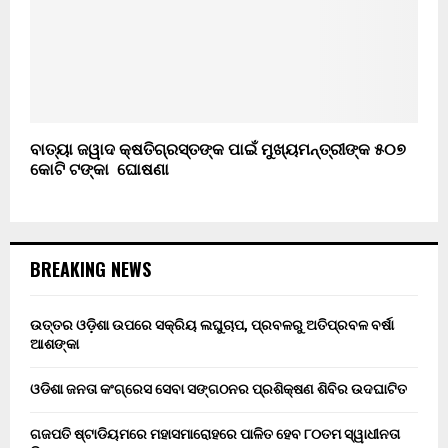
ବାତ୍ୟା ଜୱାଦ କ୍ଷତିଗ୍ରସ୍ତଙ୍କ ପାଇଁ ମୁଖ୍ୟମନ୍ତ୍ରୀଙ୍କ ୫୦୭
କୋଟି ଟଙ୍କା ଘୋଷଣା
BREAKING NEWS
ଉତ୍ତର ଓଡ଼ିଶା ଉପରେ ସକ୍ରିୟ ଲଘୁଚାପ, ପ୍ରବଳରୁ ଅତିପ୍ରବଳ ବର୍ଷା
ଆଶଙ୍କା
ଓଡିଶା ଜନତା କଂଗ୍ରେସ ସେବା ସଙ୍ଗଠନର ପ୍ରଶିକ୍ଷଣ ଶିବିର ଉଦଘାଟିତ
ଗଜପତି ଷ୍ଟାଡିୟମରେ ମହାସମାରୋହରେ ପାଳିତ ହେବ ୮୦ତମ ସ୍ୱାଧୀନତା