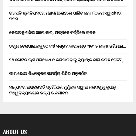
ଗଜପତି ଷ୍ଟାଡିୟମରେ ମହାସମାରୋହରେ ପାଳିତ ହେବ ୮୦ତମ ସ୍ୱାଧୀନତା
ଦିବସ
କେନାଲକୁ ଖସିଲା ନାନୋ କାର, ଅଳ୍ପକେ ବର୍ତ୍ତିଲେ ଚାଳକ
ତରୁଣ ତେଜପାଲଙ୍କୁ ୧୦ ବର୍ଷ ସଶ୍ରମ କାରାଦଣ୍ଡ ଏବଂ ₹୫ ଲକ୍ଷ ଜରିମାନା…
୧୬ କୋଟିର ଋଣ ପରିଷୋଧ ନ କରିପାରିବାରୁ ବ୍ୟାଙ୍କ ଜାରି କରିଛି ନୋଟିସ୍…
ଭୀମ ଭୋଇ ଭିନ୍ନକ୍ଷମ ସାମର୍ଥ୍ୟ ଶିବିର ଅନୁଷ୍ଠିତ
ମାନ୍ୟବର ରାଷ୍ଟ୍ରପତି ଦ୍ରୌପଦୀ ମୁର୍ମୁଙ୍କ ଦ୍ୱାରା ଜଗଦଗୁରୁ କୃପାଳୁ
ବିଶ୍ୱବିଦ୍ୟାଳୟର ଭବ୍ୟ ଉଦଘାଟନ
ABOUT US