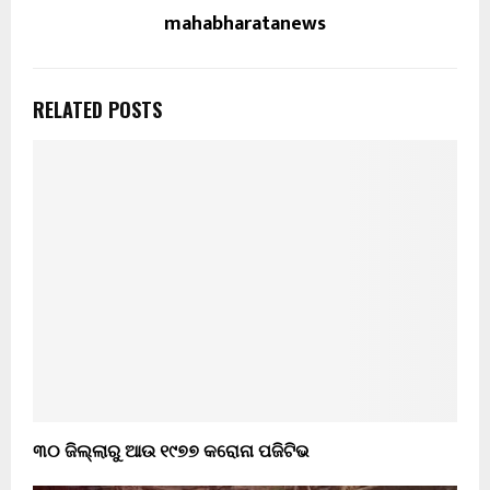
mahabharatanews
RELATED POSTS
୩୦ ଜିଲ୍ଲାରୁ ଆଉ ୧୯୭୭ କରୋନା ପଜିଟିଭ