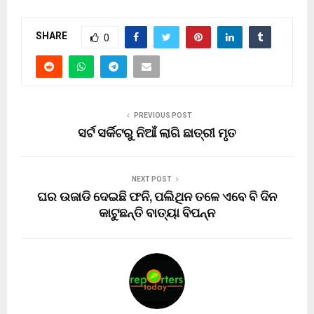
SHARE
0
PREVIOUS POST
ସର୍ଟ ସର୍କିଟରୁ ନିଆଁ ଲାଗି ଛାତ୍ରୀ ମୃତ
NEXT POST
ଘର ଉଜାଡି ଦେଇଛି ଫନି, ପଲିଥିନ ତଳେ ଏବେ ବି ଦିନ
କାଟୁଛନ୍ତି ବାତ୍ୟା ବିପନ୍ନ