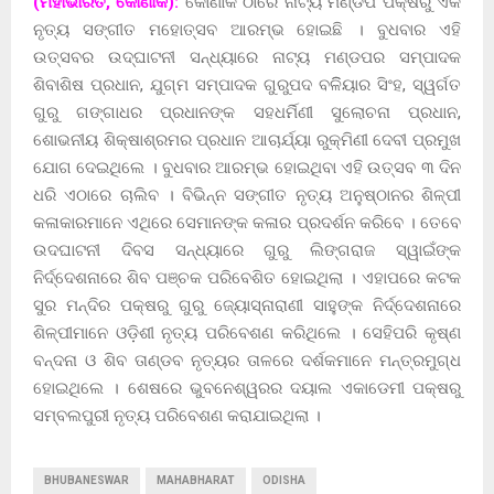
(ମହାଭାରତ, କୋଣାର୍କ):
କୋଣାର୍କ ଠାରେ ନାଟ୍ୟ ମଣ୍ଡପ ପକ୍ଷରୁ ଏକ
ନୃତ୍ୟ ସଙ୍ଗୀତ ମହୋତ୍ସବ ଆରମ୍ଭ ହୋଇଛି । ବୁଧବାର ଏହି
ଉତ୍ସବର ଉଦ୍ଘାଟନୀ ସନ୍ଧ୍ୟାରେ ନାଟ୍ୟ ମଣ୍ଡପର ସମ୍ପାଦକ
ଶିବାଶିଷ ପ୍ରଧାନ, ଯୁଗ୍ମ ସମ୍ପାଦକ ଗୁରୁପଦ ବଳିିୟାର ସିଂହ, ସ୍ୱର୍ଗତ
ଗୁରୁ ଗଙ୍ଗାଧର ପ୍ରଧାନଙ୍କ ସହଧର୍ମିଣୀ ସୁଲୋଚନା ପ୍ରଧାନ,
ଶୋଭନୀୟ ଶିକ୍ଷାଶ୍ରମର ପ୍ରଧାନ ଆଚାର୍ଯ୍ୟା ରୁକ୍ମିଣୀ ଦେବୀ ପ୍ରମୁଖ
ଯୋଗ ଦେଇଥିଲେ । ବୁଧବାର ଆରମ୍ଭ ହୋଇଥିବା ଏହି ଉତ୍ସବ ୩ ଦିନ
ଧରି ଏଠାରେ ଚାଲିବ । ବିଭିନ୍ନ ସଙ୍ଗୀତ ନୃତ୍ୟ ଅନୁଷ୍ଠାନର ଶିଳ୍ପୀ
କଳାକାରମାନେ ଏଥିରେ ସେମାନଙ୍କ କଳାର ପ୍ରଦର୍ଶନ କରିବେ । ତେବେ
ଉଦଘାଟନୀ ଦିବସ ସନ୍ଧ୍ୟାରେ ଗୁରୁ ଲିଙ୍ଗରାଜ ସ୍ୱାଇଁଙ୍କ
ନିର୍ଦ୍ଦେଶନାରେ ଶିବ ପଞ୍ଚକ ପରିବେଶିତ ହୋଇଥିଲା । ଏହାପରେ କଟକ
ସୁର ମନ୍ଦିର ପକ୍ଷରୁ ଗୁରୁ ଜ୍ୟୋସ୍ନାରାଣୀ ସାହୁଙ୍କ ନିର୍ଦ୍ଦେଶନାରେ
ଶିଳ୍ପୀମାନେ ଓଡ଼ିଶୀ ନୃତ୍ୟ ପରିବେଶଣ କରିଥିଲେ । ସେହିପରି କୃଷ୍ଣ
ବନ୍ଦନା ଓ ଶିବ ତାଣ୍ଡବ ନୃତ୍ୟର ତାଳରେ ଦର୍ଶକମାନେ ମନ୍ତ୍ରମୁଗ୍ଧ
ହୋଇଥିଲେ । ଶେଷରେ ଭୁବନେଶ୍ୱରର ଦୟାଲ ଏକାଡେମୀ ପକ୍ଷରୁ
ସମ୍ବଲପୁରୀ ନୃତ୍ୟ ପରିବେଶଣ କରାଯାଇଥିଲା ।
BHUBANESWAR
MAHABHARAT
ODISHA