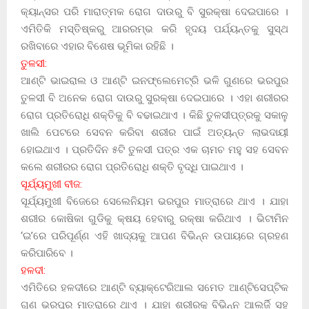
କ୍ୟାନ୍ସର ପରି ମାରାତ୍ମକ ରୋଗ ଦାଉରୁ ବି ସୁରକ୍ଷା ଦେଇପାରେ ।
ଏମିତିକି ମସ୍ତିଷ୍କରୁ ଆରରମ୍ଭ କରି ହୃଦୟ ପର୍ଯ୍ୟନ୍ତକୁ ସୁସ୍ଥ
ରଖିବାରେ ଏହାର ବିଶେଷ ଭୂମିକା ରହିଛି ।
ତୁଳସୀ:
ଆଣ୍ଟି ଭାଇରାଲ ଓ ଆଣ୍ଟି ଇନଫ୍ଲେମେଟ୍ରି ଭଳି ଗୁଣରେ ଭରପୁର
ତୁଳସୀ ବି ଅନେକ ରୋଗ ଦାଉରୁ ସୁରକ୍ଷା ଦେଇପାରେ । ଏହା ଶରୀରର
ରୋଗ ପ୍ରତିରୋଧି ଶକ୍ତିକୁ ବି ବଢାଇଥାଏ । କିଛି ତୁଳସୀପ୍ତ୍ରକୁ ସକାଳୁ
ଖାଲି ପେଟରେ ସେବନ କରିବା ଶରୀର ପାଇଁ ଅତ୍ୟନ୍ତ ଲାଭଦାୟୀ
ହୋଇଥାଏ । ପ୍ରତିଦିନ ୫ଟି ତୁଳସୀ ପତ୍ର ଏକ ଚାମଚ ମହୁ ସହ ସେବନ
କଲେ ଶରୀରର ରୋଗ ପ୍ରତିରୋଧି ଶକ୍ତି ବୃଦ୍ଧି ପାଇଥାଏ ।
ସୂର୍ଯ୍ୟମୁଖୀ ବୀଜ:
ସୂର୍ଯ୍ୟମୁଖୀ ବିଜେରେ ସେଲେନିୟମ ଭରପୁର ମାତ୍ରାରେ ଥାଏ । ଯାହା
ଶରୀର କୋଷିକା ଗୁଡିକୁ କ୍ଷୟ ହେବାରୁ ରକ୍ଷା କରିଥାଏ । ଭିଟାମିନ
‘ଇ’ରେ ପରିପୂର୍ଣ୍ଣ ଏହି ଖାଦ୍ୟକୁ ଆପଣ ବିଭିନ୍ନ ଉପାୟରେ ଗ୍ରହଣ
କରିପାରିବେ ।
ହଳଦୀ:
ଏମିତିରେ ହଳଦୀରେ ଆଣ୍ଟି ବ୍ୟାକ୍ଟେରିଆଲ ସମେତ ଆଣ୍ଟିସେପ୍ଟିକ
ଗୁଣ ଭରପୁର ମାତ୍ରାରେ ଥାଏ । ଯାହା ଶରୀରକୁ ବିଭିନ୍ନ ଆଲର୍ଜି ସହ