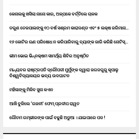
କେନାଲକୁ ଖସିଲା ନାନୋ କାର, ଅଳ୍ପକେ ବର୍ତ୍ତିଲେ ଚାଳକ
ତରୁଣ ତେଜପାଲଙ୍କୁ ୧୦ ବର୍ଷ ସଶ୍ରମ କାରାଦଣ୍ଡ ଏବଂ ₹୫ ଲକ୍ଷ ଜରିମାନା…
୧୬ କୋଟିର ଋଣ ପରିଷୋଧ ନ କରିପାରିବାରୁ ବ୍ୟାଙ୍କ ଜାରି କରିଛି ନୋଟିସ୍…
ଭୀମ ଭୋଇ ଭିନ୍ନକ୍ଷମ ସାମର୍ଥ୍ୟ ଶିବିର ଅନୁଷ୍ଠିତ
ମାନ୍ୟବର ରାଷ୍ଟ୍ରପତି ଦ୍ରୌପଦୀ ମୁର୍ମୁଙ୍କ ଦ୍ୱାରା ଜଗଦଗୁରୁ କୃପାଳୁ
ବିଶ୍ୱବିଦ୍ୟାଳୟର ଭବ୍ୟ ଉଦଘାଟନ
ମହିଳାଙ୍କୁ ମିଳିବ ସୁନା କଏନ
ଆଖି ବୁଜିଲେ ‘ଗଜନୀ’ ଫେମ୍ ପ୍ରଦୀପ ରାୱତ
ଗୌତମ ଗମ୍ଭୀରଙ୍କ ପାଇଁ ବଢୁଛି ଅଡୁଆ । ଯାଇପାରେ ପଦ !