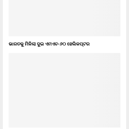
ଭାରତକୁ ମିଳିଲା ଦୁଇ ଏମଏଚ-୬୦ ହେଲିକପ୍ଟର