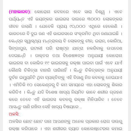
(ମହାଭାରତ):
କୋରୋନା କବଳରେ ଏବେ ସାରା ବିଶ୍ୱ । ଏବେ
ପର୍ଯ୍ୟନ୍ତ ଏହି ଭୟଙ୍କର ଭାଇରସ ଦାଉରେ ୩୦୦୦ ଲୋକଙ୍କର
ଜୀବନ ଗଲାଣି । ଯେବେକି ପ୍ରାୟ ୯୦,୦୦୦ ଏଥିରେ ହେଲେଣି ।
ଭାରତରେ ବି ଦୁଇ ଜଣ ଏହି ଭାଇରସରେ ସଂକ୍ରମିତ ଥିବା ଜଣାଯାଇଛି ।
କେନ୍ଦ୍ର ସ୍ୱାସ୍ଥ୍ୟ ମନ୍ତ୍ରାଳୟ ବି ଲୋକଙ୍କୁ ଚୀନ, ଇରାନ, କୋରିଆ,
ସିଙ୍ଗାପୁର, ଇଟାଲୀ ପରି ରାଷ୍ଟ୍ର ଯାତ୍ରା ନକରିବାକୁ ଉପଦେଶ
ଦେଇଛନ୍ତି । ଡାକ୍ତର ତଥା ବିଶେଷଜ୍ଞଙ୍କ ଅନୁଯାୟୀ କୋରୋନା
ଭାଇରସ ବା କୋଭିଡ ୧୯ ଭାଇରସକୁ ରକ୍ଷା ପାଇବା ପାଇଁ ଏବେ ଯାଏଁ
କୌଣସି ଚିକିତ୍ସା ବାହାରି ପାରିନାହିଁ । କିନ୍ତୁ ଚିକିତ୍ସଙ୍କ ଅନୁଯାୟୀ
ଦୁର୍ବଳ ଇମ୍ୟୁନିଟି ଥିବା ବ୍ୟକ୍ତିଙ୍କୁ ଏହି ବିଜାଣୁ ନିଜ କବଳକୁ ନେଇଯାଏ
। ଏମିତିକି ୧୦ ସେକେଣ୍ଡରୁ ବି କମ ସମୟରେ ଏହା ଲୋକଙ୍କୁ ଶିକାର
କରିଦିଏ । କିନ୍ତୁ ଯଦି ବିଶେଷ ଖାଦ୍ୟ ନିୟମିତ ଭାବେ ଶରୀର ଗ୍ରହଣ
କରେ ତେବେ ଏହି ଭାଇରସ କବଳରୁ ରକ୍ଷା ମିଳିପାରିବ । ତେବେ
ଆସନ୍ତୁ ଜାଣି ରଖିବା ସେହି ଖାଦ୍ୟ ବିଷୟରେ …
ଅଳସି:
ଅଳସିର ଛୋଟ ଛୋଟ ଦାନା ଆପଣଙ୍କୁ ଅନେକ ପ୍ରକାର ରୋଗ ଦାଉରୁ
ରକ୍ଷା କରିପାରେ । ଏହା ଶରୀରର ବ୍ୟାଡ କୋଲେଷ୍ଟେରଲ କମାଇ