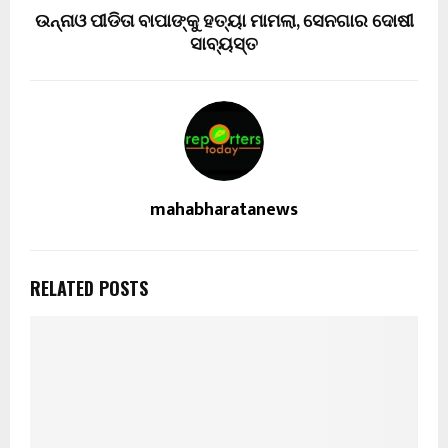
ଉନ୍ନାଓ ପୀଡିତା ବାପାଙ୍କୁ ହତ୍ୟା ମାମଲା, ସେନଗାର ଦୋଷୀ
ସାବ୍ୟସ୍ତ
mahabharatanews
RELATED POSTS