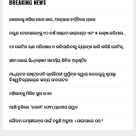
BREAKING NEWS
କେନାଲକୁ ଖସିଲା ନାନୋ କାର, ଅଳ୍ପକେ ବର୍ତ୍ତିଲେ ଚାଳକ
ତରୁଣ ତେଜପାଲଙ୍କୁ ୧୦ ବର୍ଷ ସଶ୍ରମ କାରାଦଣ୍ଡ ଏବଂ ₹୫ ଲକ୍ଷ ଜରିମାନା…
୧୬ କୋଟିର ଋଣ ପରିଷୋଧ ନ କରିପାରିବାରୁ ବ୍ୟାଙ୍କ ଜାରି କରିଛି ନୋଟିସ୍…
ଭୀମ ଭୋଇ ଭିନ୍ନକ୍ଷମ ସାମର୍ଥ୍ୟ ଶିବିର ଅନୁଷ୍ଠିତ
ମାନ୍ୟବର ରାଷ୍ଟ୍ରପତି ଦ୍ରୌପଦୀ ମୁର୍ମୁଙ୍କ ଦ୍ୱାରା ଜଗଦଗୁରୁ କୃପାଳୁ
ବିଶ୍ୱବିଦ୍ୟାଳୟର ଭବ୍ୟ ଉଦଘାଟନ
ମହିଳାଙ୍କୁ ମିଳିବ ସୁନା କଏନ
ଆଖି ବୁଜିଲେ ‘ଗଜନୀ’ ଫେମ୍ ପ୍ରଦୀପ ରାୱତ
ଗୌତମ ଗମ୍ଭୀରଙ୍କ ପାଇଁ ବଢୁଛି ଅଡୁଆ । ଯାଇପାରେ ପଦ !