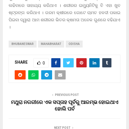
ଲଢିବାରେ ସାହାଯ୍ୟ କରିଥାଏ । ଶରୀରର ଇମ୍ୟୁନିଟିକୁ ବି ଏହା ଖୁବ
ଷ୍ଟ୍ରଙ୍ଗ କରିଥାଏ । ଗରମ କ୍ଷୀରରେ ଗୋଟେ ଚାମଚ ହଳଦୀ ପକାଇ
ପିଇବା ଦ୍ୱାରା ଆମ ଶରୀରର ଭିତର କ୍ଷମତା ଅନେକ ଗୁଣରେ ବଢିଯାଏ
।
BHUBANESWAR
MAHABHARAT
ODISHA
SHARE
0
PREVIOUS POST
ମଥୁରା ନଗରୀରେ ଏକ ସପ୍ତାହ ପୂର୍ବରୁ ଆରମ୍ଭ ହୋଇଥାଏ
ହୋଲି ପର୍ବ
NEXT POST