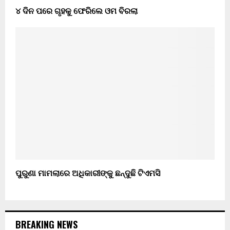
୪ ଦିନ ପରେ ଗୃହକୁ ଫେରିଲେ ଓମ ବିରଲା
ପୁରୁଣା ମାମଲାରେ ଅଧିକାରୀଙ୍କୁ ଛନ୍ଦୁଛି ଟିଏମସି
BREAKING NEWS