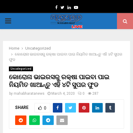
Facebook
Twitter
Linkedin
Youtube
PRIMARY
MENU
Home
Uncategorized
କୋରୋନା ଭାଇରସରୁ ରକ୍ଷା ପାଇବା ପାଇ ନିୟମିତ ଖାଆନ୍ତୁ ଏହି ୪ଟି ସୁପର
ଫୁଡ
Uncategorized
କୋରୋନା ଭାଇରସରୁ ରକ୍ଷା ପାଇବା ପାଇ
ନିୟମିତ ଖାଆନ୍ତୁ ଏହି ୪ଟି ସୁପର ଫୁଡ
by
mahabharatanews
March 4, 2020
0
287
SHARE
0