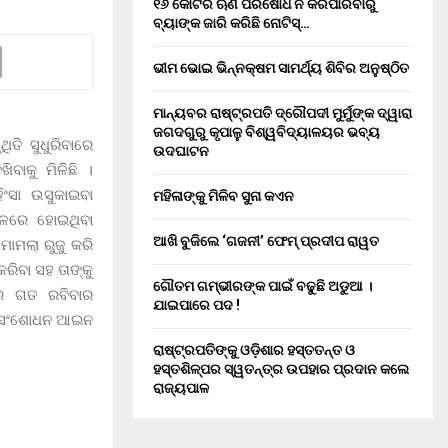
୧୬ କୋଟିର ଋଣ ପରିଷୋଧ ନ କରିପାରିବାରୁ
ବ୍ୟାଙ୍କ ଜାରି କରିଛି ନୋଟିସ୍…
ଭୀମ ଭୋଇ ଭିନ୍ନକ୍ଷମ ସାମର୍ଥ୍ୟ ଶିବିର ଅନୁଷ୍ଠିତ
ମାନ୍ୟବର ରାଷ୍ଟ୍ରପତି ଦ୍ରୌପଦୀ ମୁର୍ମୁଙ୍କ ଦ୍ୱାରା
ଜଗଦଗୁରୁ କୃପାଳୁ ବିଶ୍ୱବିଦ୍ୟାଳୟର ଭବ୍ୟ
ିତି ସୁଧୁରିବାରେ
ଉଦଘାଟନ
ାକୁ ମିଳିଛି ।
ିଂସା ଉସୁକାଇବା
ମହିଳାଙ୍କୁ ମିଳିବ ସୁନା କଏନ
ଳରେ ହୋଇଥିବା
ଆଖି ବୁଜିଲେ ‘ଗଜନୀ’ ଫେମ୍ ପ୍ରଦୀପ ରାୱତ
ାମଲା ରୁଜୁ କରି
ରିବା ସହ ତାଙ୍କୁ
ଗୌତମ ଗମ୍ଭୀରଙ୍କ ପାଇଁ ବଢୁଛି ଅଡୁଆ ।
ାର ଗତ ରବିବାର
ଯାଇପାରେ ପଦ !
ତା ସଂଶୋଧନ ଆଇନ
ରାଷ୍ଟ୍ରପତିଙ୍କୁ ଓଡ଼ିଶାର ହସ୍ତତନ୍ତ ଓ
ହସ୍ତଶିଳ୍ପର ସ୍ୱତନ୍ତ୍ର ଉପହାର ପ୍ରଦାନ କଲେ
ରାଜ୍ୟପାଳ