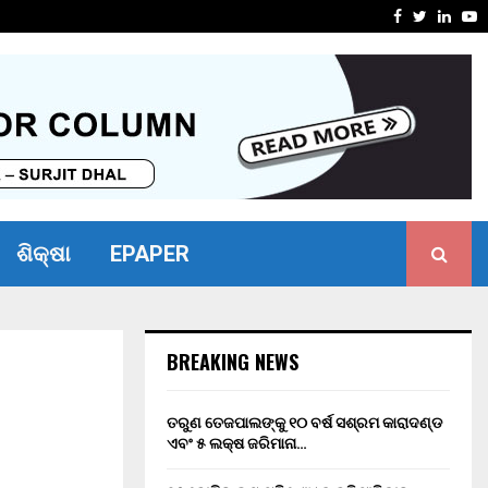
ସାମର୍ଥ୍ୟ ଶିବିର ଅନୁଷ୍ଠିତ
ମାନ୍ୟବର ର
Facebook
Twitter
Linke
Y
ଶିକ୍ଷା
EPAPER
BREAKING NEWS
ତରୁଣ ତେଜପାଲଙ୍କୁ ୧୦ ବର୍ଷ ସଶ୍ରମ କାରାଦଣ୍ଡ
ଏବଂ ₹୫ ଲକ୍ଷ ଜରିମାନା…