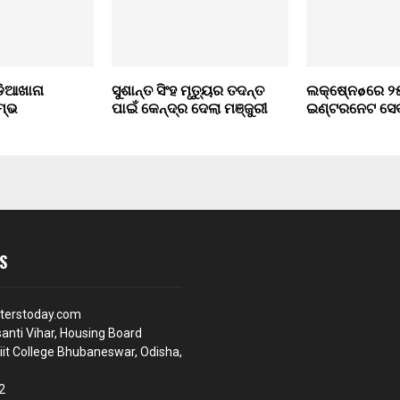
ଡିଆଖାନା
ସୁଶାନ୍ତ ସିଂହ ମୃତ୍ୟୁର ତଦନ୍ତ
ଲକ୍ଷେ୍ନøରେ ୨
ମ୍ଭ
ପାଇଁ କେନ୍ଦ୍ର ଦେଲା ମଞ୍ଜୁରୀ
ଇଣ୍ଟରନେଟ ସେବ
S
terstoday.com
anti Vihar, Housing Board
iit College Bhubaneswar, Odisha,
2