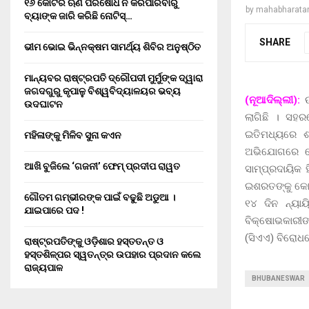
୧୬ କୋଟିର ଋଣ ପରିଷୋଧ ନ କରିପାରିବାରୁ
by
mahabharata
ବ୍ୟାଙ୍କ ଜାରି କରିଛି ନୋଟିସ୍…
SHARE
ଭୀମ ଭୋଇ ଭିନ୍ନକ୍ଷମ ସାମର୍ଥ୍ୟ ଶିବିର ଅନୁଷ୍ଠିତ
ମାନ୍ୟବର ରାଷ୍ଟ୍ରପତି ଦ୍ରୌପଦୀ ମୁର୍ମୁଙ୍କ ଦ୍ୱାରା
ଜଗଦଗୁରୁ କୃପାଳୁ ବିଶ୍ୱବିଦ୍ୟାଳୟର ଭବ୍ୟ
(ନୂଆଦିଲ୍ଲୀ):
ଉ
ଉଦଘାଟନ
ଲାଗିଛି । ସହ
ଇତିମଧ୍ୟରେ ଶନ
ମହିଳାଙ୍କୁ ମିଳିବ ସୁନା କଏନ
ଅଭିଯୋଗରେ ପ
ଆଖି ବୁଜିଲେ ‘ଗଜନୀ’ ଫେମ୍ ପ୍ରଦୀପ ରାୱତ
ସାମ୍ପ୍ରଦାୟିକ
ଇଶରତଙ୍କୁ କୋର୍
ଗୌତମ ଗମ୍ଭୀରଙ୍କ ପାଇଁ ବଢୁଛି ଅଡୁଆ ।
୧୪ ଦିନ ନ୍ୟା
ଯାଇପାରେ ପଦ !
ବିକ୍ଷୋଭକାରୀଙ
(ସିଏଏ) ବିରୋଧ
ରାଷ୍ଟ୍ରପତିଙ୍କୁ ଓଡ଼ିଶାର ହସ୍ତତନ୍ତ ଓ
ହସ୍ତଶିଳ୍ପର ସ୍ୱତନ୍ତ୍ର ଉପହାର ପ୍ରଦାନ କଲେ
ରାଜ୍ୟପାଳ
BHUBANESWAR