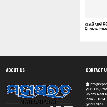
ଆଇଜି ପାର୍କ ଚି
ବିଶୋଧନ ଆର
ABOUT US
CONTACT U
info@repor
LP-115, Pras
Colony, Near K
India 751024
993702898