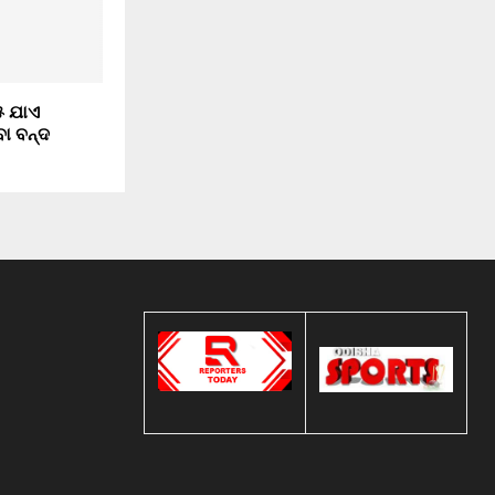
୫ ଯାଏ
ା ବନ୍ଦ