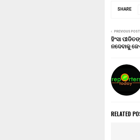
SHARE
PREVIOUS POST
ହିଂସା ପୀଡିତ
ନଦେବାକୁ ଜେ
RELATED PO