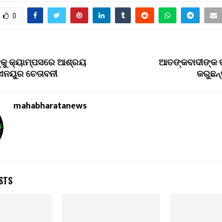
0
ଙ୍କୁ କ୍ୟାମ୍ପସରେ ଆଶ୍ରୟ
ଆତଙ୍କବାଦୀଙ୍କ 
ଏନୟୁର ଚେତାବନୀ
କରୁଛନ୍
mahabharatanews
STS