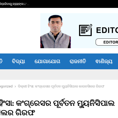
ାରିବାରୁ ବ୍ୟାଙ୍କ…
ଭୀମ ଭୋଇ ଭିନ୍ନକ୍ଷମ 
ତି
ବିଦ୍ୟା
ଯୋଗାଯୋଗ
ରାଜନୀତି
ଵାଣିଜ୍ୟ
egorized
ଦିଲ୍ଲୀ ହିଂସା: କଂଗ୍ରେସର ପୂର୍ବତନ ମ୍ୟୁନିସିପାଲ କାଉନସିଲର ଗିରଫ
ହିଂସା: କଂଗ୍ରେସର ପୂର୍ବତନ ମ୍ୟୁନିସିପାଲ
ିଲର ଗିରଫ