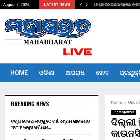
ଦଣ୍ଡ ଏବଂ…
୧୬ କୋଟିର ଋଣ ପରିଷୋଧ ନ କରିପ
August 7, 2026
LATEST NEWS
HOME
ଓଡିଶା
ଅପରାଧ
ଖେଳ
ପ୍ରଯୁକ୍
BREAKING NEWS
Home
Uncat
Uncategorized
ଦିଲ୍ଲୀ 
ତରୁଣ ତେଜପାଲଙ୍କୁ ୧୦ ବର୍ଷ ସଶ୍ରମ କାରାଦଣ୍ଡ
ଏବଂ ₹୫ ଲକ୍ଷ ଜରିମାନା…
କାଉନସ