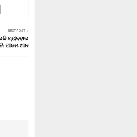
NEXT POST
ଭଳି ବ୍ୟବହାର
ତି: ଆଜମ ଖାନ