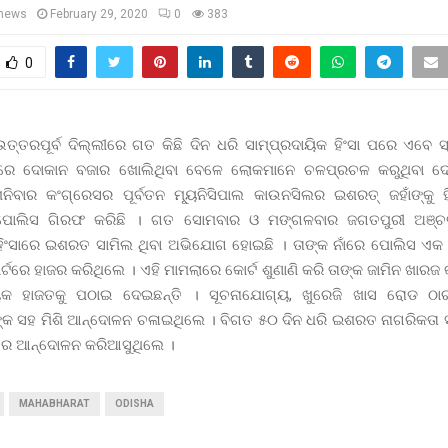
news
February 29, 2020
0
383
0
ତ୍ତରପୂର୍ବ ଦିଲ୍ଲୀରେ ଗତ କିଛି ଦିନ ଧରି ସାମ୍ପ୍ରଦାୟିକ ହିଂସା ପରେ ଏବେ ସ୍ଥ
ରରେ ଦୋକାନ ବଜାର ଖୋଲିଥିବା ବେଳେ ଲୋକମାନେ ଚଳପ୍ରଚଳ କରୁଥିବା ଦେଖିବ
ିବାର କଂଗ୍ରେସର ପୂର୍ବତନ ମ୍ୟୂନିସିପାଲ କାଉନସିଲର ଇଶରତ୍ ଜହାଁଙ୍କୁ ହ
ୋଲିସ ଗିରଫ କରିଛି । ଗତ ସୋମବାର ଓ ମଙ୍ଗଳବାର ଜଗତପୁରୀ ଅଞ୍ଚ
 ହିଂସାରେ ଇଶରତ ସାମିଲ ଥିବା ଅଭିଯୋଗ ହୋଇଛି । ତାଙ୍କ ନାଁରେ ପୋଲିସ ଏକ ମ
ଟରେ ହାଜର କରିଥିଲେ । ଏହି ମାମଲାରେ କୋର୍ଟ ଶୁଣାଣି କରି ତାଙ୍କ ଜାମିନ ଖାରଜ କ
ୟିକ ହାଜତକୁ ପଠାଇ ଦେଇଛନ୍ତି । ସୂଚନାଯୋଗ୍ୟ, ଖୁରେଜି ଖାସ ରୋଡ ଠ
୍କ ସହ ମିଶି ଆନ୍ଦୋଳନ ଚଳାଇଥିଲେ । ବିଗତ ୫୦ ଦିନ ଧରି ଇଶରତ ନାଗରିକ
ରେ ଆନ୍ଦୋଳନ କରିଆସୁଥିଲେ ।
MAHABHARAT
ODISHA