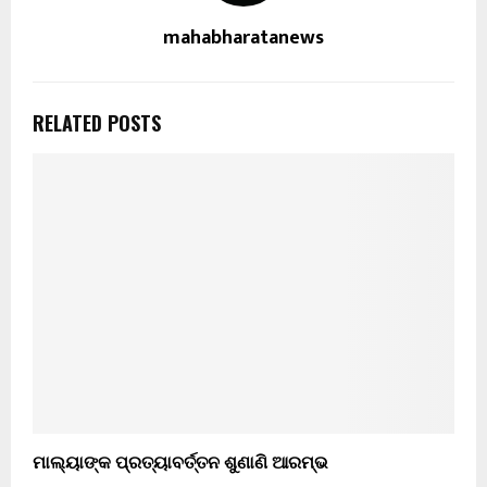
mahabharatanews
RELATED POSTS
ମାଲ୍ୟାଙ୍କ ପ୍ରତ୍ୟାବର୍ତ୍ତନ ଶୁଣାଣି ଆରମ୍ଭ