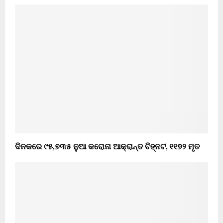
ଦିନକରେ ୯୫,୭୩୫ ନୁଆ କରୋନା ଆକ୍ରାନ୍ତ ଚିହ୍ନଟ, ୧୧୭୨ ମୃତ