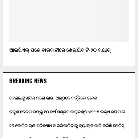
ଆଇପିଏଲ୍ ପରେ ବାରବାଟୀରେ ଖେଳାଯିବ ଟି-୨୦ ମ୍ୟାଚ୍
BREAKING NEWS
କେନାଲକୁ ଖସିଲା ନାନୋ କାର, ଅଳ୍ପକେ ବର୍ତ୍ତିଲେ ଚାଳକ
ତରୁଣ ତେଜପାଲଙ୍କୁ ୧୦ ବର୍ଷ ସଶ୍ରମ କାରାଦଣ୍ଡ ଏବଂ ₹୫ ଲକ୍ଷ ଜରିମାନା…
୧୬ କୋଟିର ଋଣ ପରିଷୋଧ ନ କରିପାରିବାରୁ ବ୍ୟାଙ୍କ ଜାରି କରିଛି ନୋଟିସ୍…