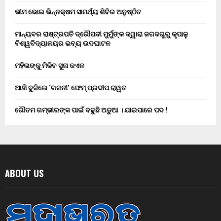
ଭୀମ ଭୋଇ ଭିନ୍ନକ୍ଷମ ସାମର୍ଥ୍ୟ ଶିବିର ଅନୁଷ୍ଠିତ
ମାନ୍ୟବର ରାଷ୍ଟ୍ରପତି ଦ୍ରୌପଦୀ ମୁର୍ମୁଙ୍କ ଦ୍ୱାରା ଜଗଦଗୁରୁ କୃପାଳୁ
ବିଶ୍ୱବିଦ୍ୟାଳୟର ଭବ୍ୟ ଉଦଘାଟନ
ମହିଳାଙ୍କୁ ମିଳିବ ସୁନା କଏନ
ଆଖି ବୁଜିଲେ ‘ଗଜନୀ’ ଫେମ୍ ପ୍ରଦୀପ ରାୱତ
ଗୌତମ ଗମ୍ଭୀରଙ୍କ ପାଇଁ ବଢୁଛି ଅଡୁଆ । ଯାଇପାରେ ପଦ !
ABOUT US