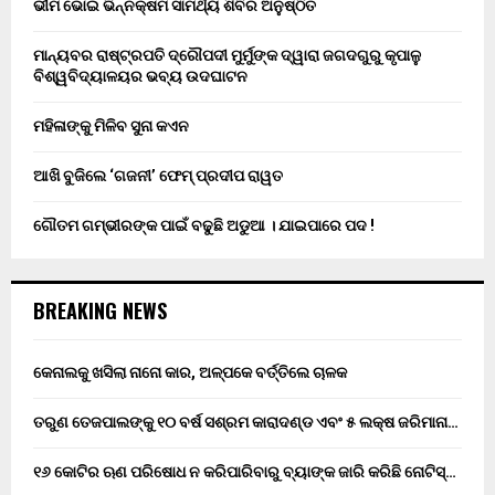
ଭୀମ ଭୋଇ ଭିନ୍ନକ୍ଷମ ସାମର୍ଥ୍ୟ ଶିବିର ଅନୁଷ୍ଠିତ
ମାନ୍ୟବର ରାଷ୍ଟ୍ରପତି ଦ୍ରୌପଦୀ ମୁର୍ମୁଙ୍କ ଦ୍ୱାରା ଜଗଦଗୁରୁ କୃପାଳୁ
ବିଶ୍ୱବିଦ୍ୟାଳୟର ଭବ୍ୟ ଉଦଘାଟନ
ମହିଳାଙ୍କୁ ମିଳିବ ସୁନା କଏନ
ଆଖି ବୁଜିଲେ ‘ଗଜନୀ’ ଫେମ୍ ପ୍ରଦୀପ ରାୱତ
ଗୌତମ ଗମ୍ଭୀରଙ୍କ ପାଇଁ ବଢୁଛି ଅଡୁଆ । ଯାଇପାରେ ପଦ !
BREAKING NEWS
କେନାଲକୁ ଖସିଲା ନାନୋ କାର, ଅଳ୍ପକେ ବର୍ତ୍ତିଲେ ଚାଳକ
ତରୁଣ ତେଜପାଲଙ୍କୁ ୧୦ ବର୍ଷ ସଶ୍ରମ କାରାଦଣ୍ଡ ଏବଂ ₹୫ ଲକ୍ଷ ଜରିମାନା…
୧୬ କୋଟିର ଋଣ ପରିଷୋଧ ନ କରିପାରିବାରୁ ବ୍ୟାଙ୍କ ଜାରି କରିଛି ନୋଟିସ୍…