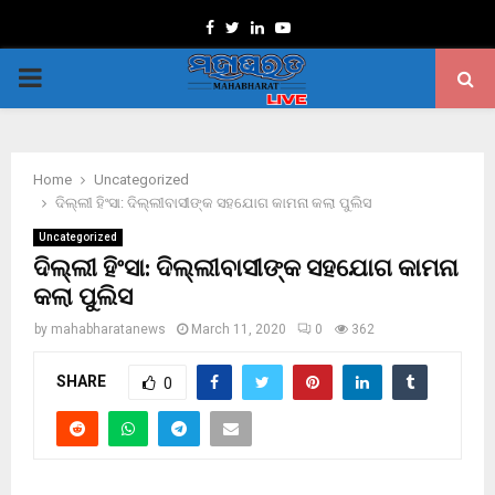
Facebook
Twitter
Linkedin
Youtube
PRIMARY
MENU
Home
Uncategorized
ଦିଲ୍ଲୀ ହିଂସା: ଦିଲ୍ଲୀବାସୀଙ୍କ ସହଯୋଗ କାମନା କଲା ପୁଲିସ
Uncategorized
ଦିଲ୍ଲୀ ହିଂସା: ଦିଲ୍ଲୀବାସୀଙ୍କ ସହଯୋଗ କାମନା
କଲା ପୁଲିସ
by
mahabharatanews
March 11, 2020
0
362
SHARE
0