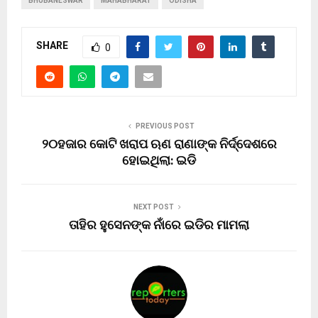
BHUBANESWAR
MAHABHARAT
ODISHA
SHARE
0
PREVIOUS POST
୨୦ହଜାର କୋଟି ଖରାପ ଋଣ ରାଣାଙ୍କ ନିର୍ଦ୍ଦେଶରେ
ହୋଇଥିଲା: ଇଡି
NEXT POST
ତାହିର ହୁସେନଙ୍କ ନାଁରେ ଇଡିର ମାମଲା