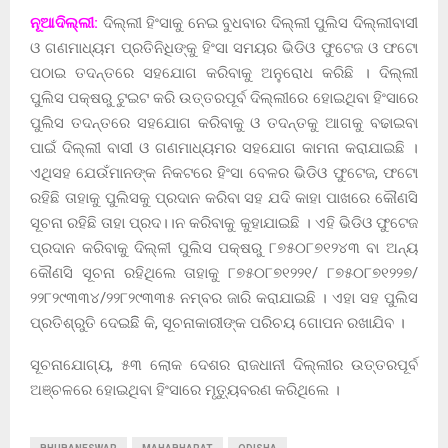
ନୂଆଦିଲ୍ଲୀ:
ଦିଲ୍ଲୀ ହିଂସାକୁ ନେଇ ବୁଧବାର ଦିଲ୍ଲୀ ପୁଲିସ ଦିଲ୍ଲୀବାସୀ
ଓ ଗଣମାଧ୍ୟମ ପ୍ରତିନିଧିଙ୍କୁ ହିଂସା ସମୟର ଭିଡିଓ ଫୁଟେଜ ଓ ଫଟୋ
ପଠାଇ ତଦନ୍ତରେ ସହଯୋଗ କରିବାକୁ ଅନୁରୋଧ କରିଛି । ଦିଲ୍ଲୀ
ପୁଲିସ ପକ୍ଷରୁ ଟୁଇଟ କରି ଉତ୍ତରପୂର୍ବ ଦିଲ୍ଲୀରେ ହୋଇଥିବା ହିଂସାରେ
ପୁଲିସ ତଦନ୍ତରେ ସହଯୋଗ କରିବାକୁ ଓ ତଦନ୍ତକୁ ଆଗକୁ ବଢାଇବା
ପାଇଁ ଦିଲ୍ଲୀ ବାସୀ ଓ ଗଣମାଧ୍ୟମର ସହଯୋଗ କାମନା କରାଯାଇଛି ।
ଏଥିସହ ଯେଉଁମାନଙ୍କ ନିକଟରେ ହିଂସା ବେଳର ଭିଡିଓ ଫୁଟେଜ, ଫଟୋ
ରହିଛି ତାହାକୁ ପୁଲିସକୁ ପ୍ରଦାନ କରିବା ସହ ଯଦି କାହା ପାଖରେ କୌଣସି
ସୂଚନା ରହିଛି ତାହା ପ୍ରଦ।।ନ କରିବାକୁ କୁହାଯାଇଛି । ଏହି ଭିଡିଓ ଫୁଟେଜ
ପ୍ରଦାନ କରିବାକୁ ଦିଲ୍ଳୀ ପୁଲିସ ପକ୍ଷରୁ ୮୭୫୦୮୭୧୨୪୩ ବା ଅନ୍ୟ
କୌଣସି ସୂଚନା ରହିଥିଲେ ତାହାକୁ ୮୭୫୦୮୭୧୨୨୧/ ୮୭୫୦୮୭୧୨୨୭/
୨୨୮୨୯୩୩୪/୨୨୮୨୯୩୩୫ ନମ୍ବର ଜାରି କରାଯାଇଛି । ଏହା ସହ ପୁଲିସ
ପ୍ରତିଶ୍ରୁତି ଦେଇଛିି କି, ସୂଚନାକାରୀଙ୍କ ପରିଚୟ ଗୋପନ ରଖାଯିବ ।
ସୂଚନାଯୋଗ୍ୟ, ୫୩ ଲୋକ ଦେଶର ରାଜଧାନୀ ଦିଲ୍ଲୀର ଉତ୍ତରପୂର୍ବ
ଅଞ୍ଚଳରେ ହୋଇଥିବା ହିଂସାରେ ମୃତ୍ୟୁବରଣ କରିଥିଲେ ।