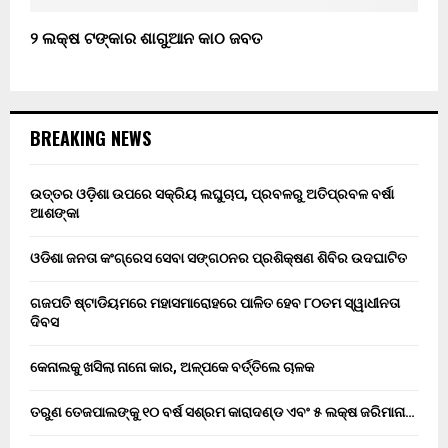
୨ ଲକ୍ଷ ଟଙ୍କାର ଶାଗୁଆନ କାଠ ଜବତ
BREAKING NEWS
ଉତ୍ତର ଓଡ଼ିଶା ଉପରେ ସକ୍ରିୟ ଲଘୁଚାପ, ପ୍ରବଳରୁ ଅତିପ୍ରବଳ ବର୍ଷା
ଆଶଙ୍କା
ଓଡିଶା ଜନତା କଂଗ୍ରେସ ସେବା ସଙ୍ଗଠନର ପ୍ରଶିକ୍ଷଣ ଶିବିର ଉଦଘାଟିତ
ଗଜପତି ଷ୍ଟାଡିୟମରେ ମହାସମାରୋହରେ ପାଳିତ ହେବ ୮୦ତମ ସ୍ୱାଧୀନତା
ଦିବସ
କେନାଲକୁ ଖସିଲା ନାନୋ କାର, ଅଳ୍ପକେ ବର୍ତ୍ତିଲେ ଚାଳକ
ତରୁଣ ତେଜପାଲଙ୍କୁ ୧୦ ବର୍ଷ ସଶ୍ରମ କାରାଦଣ୍ଡ ଏବଂ ₹୫ ଲକ୍ଷ ଜରିମାନା…