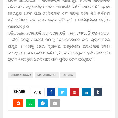
ଅଟକ ରଖାଯାଇଛି । କଟକଜିଲ୍ଲା ସାଲେପୁର ତହସିଲ କାର୍ୟ୍ୟାଳୟ
ପରିସରରେ ସବୁ ଗାଡିକୁ ଅଟକ ରଖାଯାଇଛି। ରାତି ଅଧରେ ବାଲି ଚାଲାଣ
ହେଉଥିବା ଖବର ପାଇ ତହସିଲଦାର ଏବଂ ତାଙ୍କ ସହିତ କିଛି କର୍ମଚାରୀ
୪ଟି ବାଲିବୋଝେଇ ଟ୍ରକ ଜବତ କରିଛନ୍ତି । ଗାଡିଗୁଡିକର ନମ୍ବର
ଯାହାରନମ୍ବର
ଓଡି୦୫ଇଖ-୭୯୬୬,ଓଡି୨୯ୠ-୪୯୬୬,ଓଡି୧୮ୠ-୨୪୩୯,ଓଡି୨୯ୠ-୬୭୦୫
। ଦୀର୍ଘ ଦିନରୁ ମହାନଦୀ ପଠାରୁ ବେଆଇନଭାବେ ବାଲି ଚାଲାଣ ହେଇ
ଆସୁଛି । ଏହାକୁ ନେଇ ସ୍ଥାନୀୟ ଅଞ୍ଚଳରେ ଅସନ୍ତୋଷ ଦେଖା
ଦେଇଥିଲା । ଶେଷରେ ଗତକାଲି ରାତିରେ ସାଲେପୁର ତହସିଲଦାର ବାଲି
ଚାଲାଣ ହେଉଥିବା ଖବର ପାଇ ଗାଡି ଗୁଡିକ ଜବତ କରିଥିଲେ ।
BHUBANESWAR
MAHABHARAT
ODISHA
SHARE
0