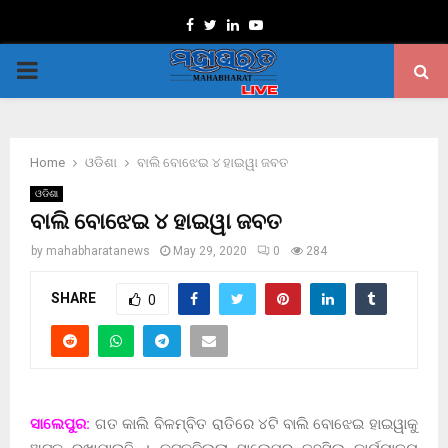
Facebook
Twitter
Linkedin
Youtube
PRIMARY
MENU
Home
ଓଡିଶା
ବାଲି ବୋଝେଇ ୪ ହାଇୱା ଜବତ
ଓଡିଶା
ବାଲି ବୋଝେଇ ୪ ହାଇୱା ଜବତ
by
mahabharatanews
May 29, 2020
0
284
SHARE
0
ସାଲେପୁର:
ଗତ କାଲି ବିଳମ୍ବିତ ରାତିରେ ୪ଟି ବାଲି ବୋଝେଇ ହାଇୱାକୁ