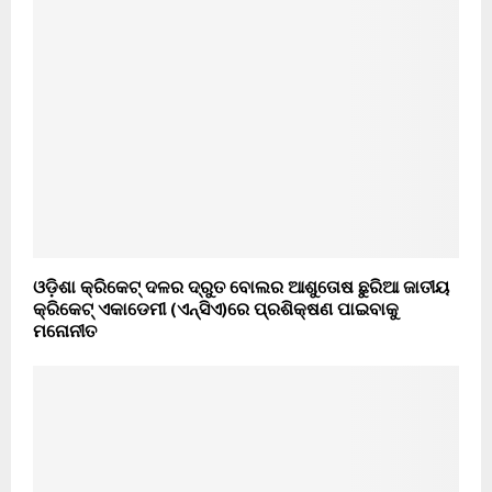
ଓଡ଼ିଶା କ୍ରିକେଟ୍‌ ଦଳର ଦ୍ରୁତ ବୋଲର ଆଶୁତୋଷ ଛୁରିଆ ଜାତୀୟ
କ୍ରିକେଟ୍‌ ଏକାଡେମୀ (ଏନ୍‌ସିଏ)ରେ ପ୍ରଶିକ୍ଷଣ ପାଇବାକୁ
ମନୋନୀତ