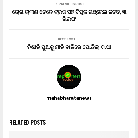
PREVIOUS POST
ଚୋରା ଚାଲାଣ ବେଳେ ଟ୍ରକ ସହ ବିପୁଳ ଗଞ୍ଜେଇ ଜବତ, ୩
ଗିରଫ
NEXT POST
ନିଶାଡି ପୁଅକୁ ମାଡି ବାଡିରେ ପୋତିଲା ବାପା
mahabharatanews
RELATED POSTS