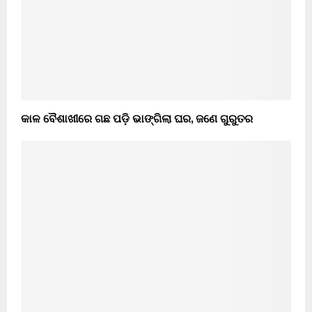
କାଳ ବୈଶାଖୀରେ ଗଛ ପଡ଼ି ଭାଙ୍ଗିଲା ଘର, ଜଣେ ଗୁରୁତର