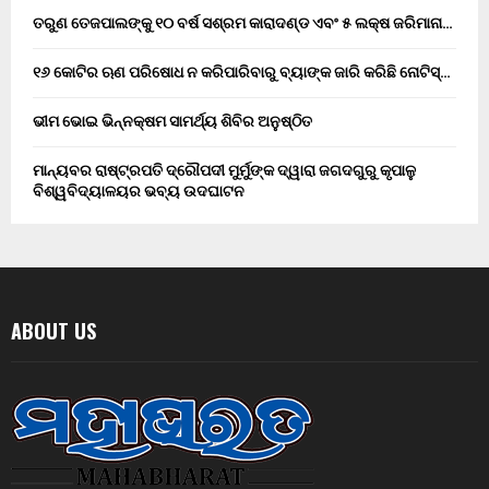
ତରୁଣ ତେଜପାଲଙ୍କୁ ୧୦ ବର୍ଷ ସଶ୍ରମ କାରାଦଣ୍ଡ ଏବଂ ₹୫ ଲକ୍ଷ ଜରିମାନା…
୧୬ କୋଟିର ଋଣ ପରିଷୋଧ ନ କରିପାରିବାରୁ ବ୍ୟାଙ୍କ ଜାରି କରିଛି ନୋଟିସ୍…
ଭୀମ ଭୋଇ ଭିନ୍ନକ୍ଷମ ସାମର୍ଥ୍ୟ ଶିବିର ଅନୁଷ୍ଠିତ
ମାନ୍ୟବର ରାଷ୍ଟ୍ରପତି ଦ୍ରୌପଦୀ ମୁର୍ମୁଙ୍କ ଦ୍ୱାରା ଜଗଦଗୁରୁ କୃପାଳୁ
ବିଶ୍ୱବିଦ୍ୟାଳୟର ଭବ୍ୟ ଉଦଘାଟନ
ABOUT US