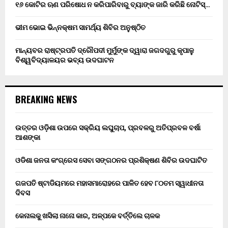
୧୬ କୋଟିର ଋଣ ପରିଷୋଧ ନ କରିପାରିବାରୁ ବ୍ୟାଙ୍କ ଜାରି କରିଛି ନୋଟିସ୍…
ଭୀମ ଭୋଇ ଭିନ୍ନକ୍ଷମ ସାମର୍ଥ୍ୟ ଶିବିର ଅନୁଷ୍ଠିତ
ମାନ୍ୟବର ରାଷ୍ଟ୍ରପତି ଦ୍ରୌପଦୀ ମୁର୍ମୁଙ୍କ ଦ୍ୱାରା ଜଗଦଗୁରୁ କୃପାଳୁ
ବିଶ୍ୱବିଦ୍ୟାଳୟର ଭବ୍ୟ ଉଦଘାଟନ
BREAKING NEWS
ଉତ୍ତର ଓଡ଼ିଶା ଉପରେ ସକ୍ରିୟ ଲଘୁଚାପ, ପ୍ରବଳରୁ ଅତିପ୍ରବଳ ବର୍ଷା
ଆଶଙ୍କା
ଓଡିଶା ଜନତା କଂଗ୍ରେସ ସେବା ସଙ୍ଗଠନର ପ୍ରଶିକ୍ଷଣ ଶିବିର ଉଦଘାଟିତ
ଗଜପତି ଷ୍ଟାଡିୟମରେ ମହାସମାରୋହରେ ପାଳିତ ହେବ ୮୦ତମ ସ୍ୱାଧୀନତା
ଦିବସ
କେନାଲକୁ ଖସିଲା ନାନୋ କାର, ଅଳ୍ପକେ ବର୍ତ୍ତିଲେ ଚାଳକ