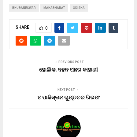
BHUBANESWAR
MAHABHARAT
ODISHA
SHARE
0
PREVIOUS POST
ହୋଲିକା ଦହନ ପଛର କାହାଣୀ
NEXT POST
୪ ପାକିସ୍ତାନ ଗୁପ୍ତଚର ଗିରଫ