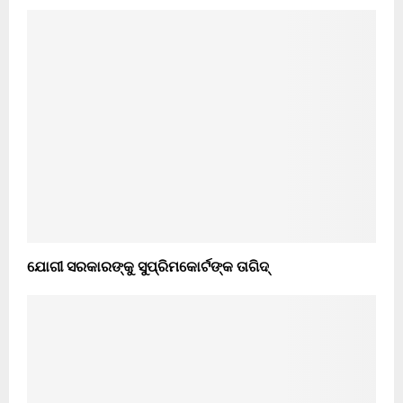
ଯୋଗୀ ସରକାରଙ୍କୁ ସୁପ୍ରିମକୋର୍ଟଙ୍କ ତାଗିଦ୍