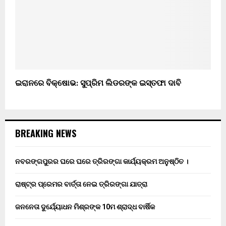
ଇରାନରେ ବିକ୍ଷୋଭ: ସୁପ୍ରିମ ଲିଡରଙ୍କ ଇସ୍ତଫା ଦାବି
BREAKING NEWS
ନବରଙ୍ଗପୁରର ଘରେ ଘରେ ତ୍ରିରଙ୍ଗା କାର୍ଯ୍ୟକ୍ରମ ଅନୁଷ୍ଠିତ ।
ରାଷ୍ଟ୍ର ପ୍ରେମର ବାର୍ତ୍ତା ନେଇ ତ୍ରିରଙ୍ଗା ଯାତ୍ରା
ଜନନେତା ଦୁର୍ଯ୍ୟୋଧନ ମିଶ୍ରଙ୍କ 10ମ ଶ୍ରାଦ୍ଧ ବାର୍ଷିକ