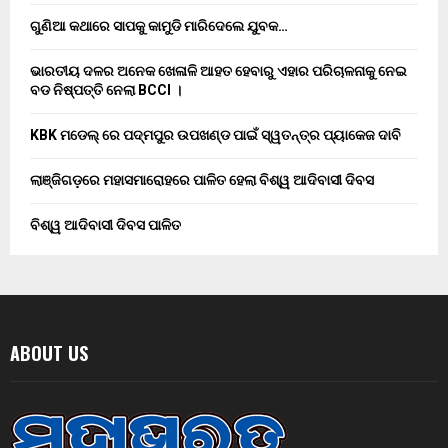
ଗୁଣିଆ କଥାରେ ସାପକୁ କାମୁଡି ମାରିଦେଲେ ଯୁବକ…
ଭାରତୀୟ ଦଳର ଅନେକ ଖେଳାଳି ଆହତ ହେବାରୁ ଏହାର ପରିଚାଳନାକୁ ନେଇ
ବଡ ନିଷ୍ପତ୍ତି ନେଲା BCCI ।
KBK ମଡେଲ୍ ରେ ପଦ୍ମପୁର ଉପଖଣ୍ଡ ପାଇଁ ସ୍ୱତନ୍ତ୍ର ପ୍ୟାକେଜ ଦାବି
ଲାଞ୍ଜିଗଡ଼ରେ ମହାସମାରୋହରେ ପାଳିତ ହେଲା ବିଶ୍ୱ ଆଦିବାସୀ ଦିବସ
ବିଶ୍ୱ ଆଦିବାସୀ ଦିବସ ପାଳିତ
ABOUT US