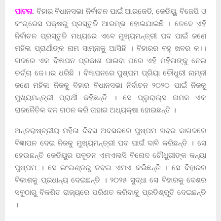
ପାଟନା
: ବିହାର ବିଧାନସଭା ନିର୍ବାଚନ ପାଇଁ ଆରଜେଡି, ଜେଡିୟୁ, ବିଜେପି ଓ
କଂଗ୍ରେସ ପକ୍ଷରୁ ପ୍ରସ୍ତୁତି ଆରମ୍ଭ ହୋଇଯାଇଛି । ତେବେ ଏହି
ନିର୍ବାଚନ ପ୍ରସ୍ତୁତି ମଧ୍ୟରେ ଏବେ ମୁଖ୍ୟମନ୍ତ୍ରୀ ପଦ ପାଇଁ ଜଣେ
ମହିଳା ପ୍ରାର୍ଥୀଙ୍କ ନାମ ସାମ୍ନାକୁ ଆସିଛି । ବିହାରର ବହୁ ଖବର କ।।
ଗଜରେ ଏକ ବିଜ୍ଞାପନ ପ୍ରକାଶ ପାଇବା ପରେ ଏହି ମହିଳାଙ୍କୁ ନେଇ
ଚର୍ଚ୍ଚା ଜେ।।ର ଧରିଛି । ବିଜ୍ଞାପନରେ ପୁଷ୍ପମ ପ୍ରିୟା ଚୌଧୁରୀ ନାମ୍ନୀ
ଜଣେ ମହିଳା ନିଜକୁ ବିହାର ବିଧାନସଭା ନିର୍ବାଚନ ୨୦୨୦ ପାଇଁ ନିଜକୁ
ମୁଖ୍ୟମନ୍ତ୍ରୀ ପ୍ରାର୍ଥୀ କହିଛନ୍ତି । ସେ ପ୍ଲୁରାଲ୍ସ ନାମକ ଏକ
ରାଜନୈତିକ ଦଳ ଗଠନ କରି ତାହାର ଅଧ୍ୟକ୍ଷା ହୋଇଛନ୍ତି ।
ଅନ୍ତରାଷ୍ଟ୍ରୀୟ ମହିଳା ଦିବସ ଅବସରରେ ପୁଷ୍ପମ ଖବର କାଗଜରେ
ବିଜ୍ଞାପନ ଦେଇ ନିଜକୁ ମୁଖ୍ୟମନ୍ତ୍ରୀ ପଦ ପାଇଁ ଦାବି କରିଛନ୍ତି । ସେ
ହେଉଛନ୍ତି ଜେଡିୟୁର ପବୂତନ ଏମଏଲସି ବିନୋଦ ଚୌଧୁରୀଙ୍କ କନ୍ୟା
ପୁଷ୍ପମ । ସେ ଇଂଲଣ୍ଡରୁ ଡବଲ ଏମଏ କରିଛନ୍ତି । ସେ ବିହାରର
ବିକାଶକୁ ପ୍ରଧାନ୍ୟ ଦେଇଛନ୍ତି । ୨୦୨୫ ସୁଦ୍ଧା ସେ ବିହାରକୁ ଦେଶର
ସବୁଠାରୁ ବିକଶିତ ରାଜ୍ୟରେ ପରିଣତ କରିବାକୁ ପ୍ରତିଶ୍ରୁତି ଦେଇଛନ୍ତି
।