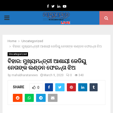
Facebook
Twitter
Linkedin
Youtube
PRIMARY
MENU
Home
Uncategorized
ବିହାର: ମୁଖ୍ୟମନ୍ତ୍ରୀ ଆଶାୟୀ ଜେଡିୟୁ ନେତାଙ୍କ ଲଣ୍ଡନ ଫେରନ୍ତା ଝିଅ
Uncategorized
ବିହାର: ମୁଖ୍ୟମନ୍ତ୍ରୀ ଆଶାୟୀ ଜେଡିୟୁ
ନେତାଙ୍କ ଲଣ୍ଡନ ଫେରନ୍ତା ଝିଅ
by
mahabharatanews
March 9, 2020
0
340
SHARE
0