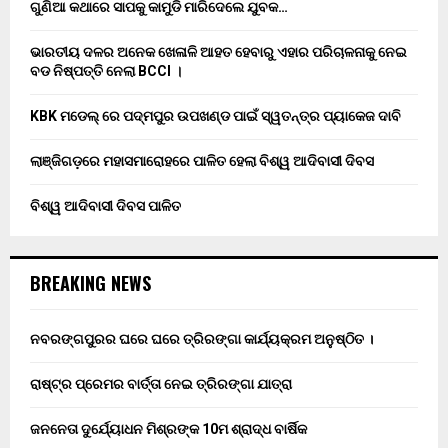
ଗୁଣିଆ କଥାରେ ସାପକୁ କାମୁଡି ମାରିଦେଲେ ଯୁବକ…
ଭାରତୀୟ ଦଳର ଅନେକ ଖେଳାଳି ଆହତ ହେବାରୁ ଏହାର ପରିଚାଳନାକୁ ନେଇ
ବଡ ନିଷ୍ପତ୍ତି ନେଲା BCCI ।
KBK ମଡେଲ୍ ରେ ପଦ୍ମପୁର ଉପଖଣ୍ଡ ପାଇଁ ସ୍ୱତନ୍ତ୍ର ପ୍ୟାକେଜ ଦାବି
ଲାଞ୍ଜିଗଡ଼ରେ ମହାସମାରୋହରେ ପାଳିତ ହେଲା ବିଶ୍ୱ ଆଦିବାସୀ ଦିବସ
ବିଶ୍ୱ ଆଦିବାସୀ ଦିବସ ପାଳିତ
BREAKING NEWS
ନବରଙ୍ଗପୁରର ଘରେ ଘରେ ତ୍ରିରଙ୍ଗା କାର୍ଯ୍ୟକ୍ରମ ଅନୁଷ୍ଠିତ ।
ରାଷ୍ଟ୍ର ପ୍ରେମର ବାର୍ତ୍ତା ନେଇ ତ୍ରିରଙ୍ଗା ଯାତ୍ରା
ଜନନେତା ଦୁର୍ଯ୍ୟୋଧନ ମିଶ୍ରଙ୍କ 10ମ ଶ୍ରାଦ୍ଧ ବାର୍ଷିକ