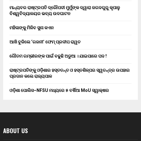
ମାନ୍ୟବର ରାଷ୍ଟ୍ରପତି ଦ୍ରୌପଦୀ ମୁର୍ମୁଙ୍କ ଦ୍ୱାରା ଜଗଦଗୁରୁ କୃପାଳୁ
ବିଶ୍ୱବିଦ୍ୟାଳୟର ଭବ୍ୟ ଉଦଘାଟନ
ମହିଳାଙ୍କୁ ମିଳିବ ସୁନା କଏନ
ଆଖି ବୁଜିଲେ ‘ଗଜନୀ’ ଫେମ୍ ପ୍ରଦୀପ ରାୱତ
ଗୌତମ ଗମ୍ଭୀରଙ୍କ ପାଇଁ ବଢୁଛି ଅଡୁଆ । ଯାଇପାରେ ପଦ !
ରାଷ୍ଟ୍ରପତିଙ୍କୁ ଓଡ଼ିଶାର ହସ୍ତତନ୍ତ ଓ ହସ୍ତଶିଳ୍ପର ସ୍ୱତନ୍ତ୍ର ଉପହାର
ପ୍ରଦାନ କଲେ ରାଜ୍ୟପାଳ
ଓଡ଼ିଶା ପୋଲିସ–NFSU ମଧ୍ୟରେ ୫ ବର୍ଷିଆ MoU ସ୍ୱାକ୍ଷର
ABOUT US