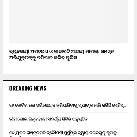
ବ୍ୟବସାୟୀ ଅପହରଣ ଓ ଦାଦାବଟି ଆଦାୟ ମାମଲା: ସମସ୍ତ
ଅଭିଯୁକ୍ତଙ୍କୁ ତଡିପାର କରିବ ପୁଲିସ
BREAKING NEWS
୧୬ କୋଟିର ଋଣ ପରିଷୋଧ ନ କରିପାରିବାରୁ ବ୍ୟାଙ୍କ ଜାରି କରିଛି ନୋଟିସ୍…
ଭୀମ ଭୋଇ ଭିନ୍ନକ୍ଷମ ସାମର୍ଥ୍ୟ ଶିବିର ଅନୁଷ୍ଠିତ
ମାନ୍ୟବର ରାଷ୍ଟ୍ରପତି ଦ୍ରୌପଦୀ ମୁର୍ମୁଙ୍କ ଦ୍ୱାରା ଜଗଦଗୁରୁ କୃପାଳୁ