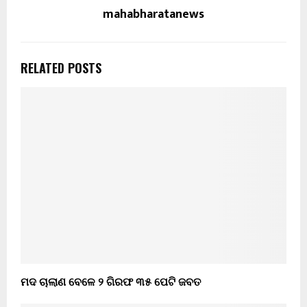
mahabharatanews
RELATED POSTS
ମଦ ଚାଲାଣ ବେଳେ ୨ ଗିରଫ ୩୫ ପେଟି ଜବତ