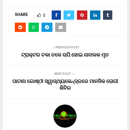
SHARE
0
PREVIOUS POST
ଟ୍ରାକ୍ଟର ଚକା ତଳେ ଚାପି ହୋଇ ନାବାଳକ ମୃତ
NEXT POST
ପାଟଣା ଗୋଷ୍ଠୀ ସ୍ୱାସ୍ଥ୍ୟକେନ୍ଦ୍ରରେ ମାନସିକ ରୋଗୀ
ଶିବିର