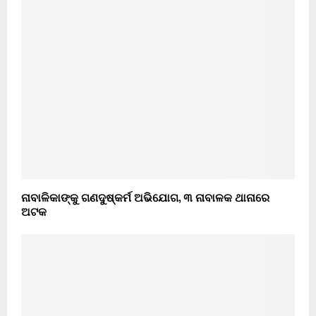
ନାବାଳିକାଙ୍କୁ ଗଣଦୁଷ୍କର୍ମ ଅଭିଯୋଗ, ୩ ନାବାଳକ ଥାନାରେ
ଅଟକ