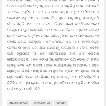
ସାନଜାମୁପଶି ଗାଁରୁ ବିପୁଳ ପରିମାଣର ଶିମିଳି ପଟା ଜବତ ହୋଇଛି ।
ପାଟଣା ବନ ବିଭାଗ ପକ୍ଷରୁ ଚଢାଉ ବେଳେ ଏଗୁଡିକୁ ଜବତ କରାଯାଇଛି
। ତେବେ ଏଗୁଡିକର ଚୋରା ଚାଲାଣରେ ସମ୍ପୃକ୍ତ ଥିବା ମାଫିଆମାନେ
ଘଟଣାସ୍ଥଳରୁ ଫେରାର ହୋଇଛନ୍ତି । ସୂଚନା ଅନୁଯାୟୀ, ସାନଜାମୁପଶି
ଗାଁରେ ସିମୁୁଳି ପଟା ଚୋରା ଚାଲାଣ ଚାଲିଥିବା ପାଟଣା ବନ ବିଭାଗ ଖବର
ପାଇଥିଲା । ଶୁକ୍ରବାର ରାତିରେ ପାଟଣା ବନ ବିଭାଗ ଅଧିକାରୀ ପବିତ୍ର
ମୋହନ ନାଏକ, ସନ୍ତୋଷ କୁମାର ପାହି, ତ୍ରିନାଥ ଜେନା ଘଟଣାସ୍ଥଳରେ
ପହଞ୍ଚି ଚଢାଉ କରିଥିଲେ । ଏହି ସମୟରେ ଏକ ଟାଟା ଏସିରେ ବିପୁଳ
ପରିମାଣର ଶିମିଳି ପଟା ଥିବା ଦେଖିବାକୁ ପାଇଥିଲେ । ଚଢାଉ ବେଳେ
ଗାଡି ଡ୍ରାଇଭର ଓ ପଟା ମାଫିଆମାନେ ଗାଡି ଛାଡି ଫେରାର
ହୋଇଯାଇଥିଲେ । ବନ ବିଭାଗ ଅଧିକାରୀମାନେ ପଟା ବୋଝେଇ ଉକ୍ତ
ଗାଡିକୁ ଜବତ କରି ପାଟଣା ରେଞ୍ଜ କାର୍ଯ୍ୟାଳୟକୁ ଆଣିଥିଲେ । ଜବତ
ହୋଇଥିବା ଶିମିଳି ପଟାଗୁଡିକର ଆନୁମାନିକ ମୂଲ୍ୟ ୨୦ ହଜାର ଟଙ୍କା
ହେବ ବୋଲି ପାଟଣା ବନ ବିଭାଗ ଅଧିକାରୀ ସନ୍ତୋଷ ପାହି କହିଛନ୍ତି ।
ଶିମିଳି ପଟା ଚୋରା ଚାଲାଣରେ ସମ୍ପୃକ୍ତ ମାଫିଆମାନଙ୍କୁ ଗିରଫ କରିବା
ପାଇଁ ଉଦ୍ୟମ ଜାରି ରହିଛି ।
BHUBANESWAR
MAHABHARAT
ODISHA