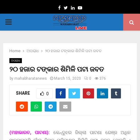
Facebook
Twitter
Linkedin
Youtube
PRIMARY
MENU
Home
ଅପରାଧ
୨୦ ହଜାର ଟଙ୍କାର ଶିମିଳି ପଟା ଜବତ
ଅପରାଧ
୨୦ ହଜାର ଟଙ୍କାର ଶିମିଳି ପଟା ଜବତ
by
mahabharatanews
March 15, 2020
0
376
SHARE
0
(ମହାଭାରତ, ପାଟଣା):
କେନ୍ଦୁଝର ଜିଲ୍ଲା ପାଟଣା ରେଞ୍ଜ ଅଧିନ