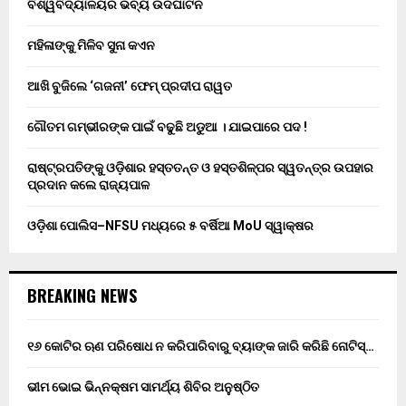
ବିଶ୍ୱବିଦ୍ୟାଳୟର ଭବ୍ୟ ଉଦଘାଟନ
ମହିଳାଙ୍କୁ ମିଳିବ ସୁନା କଏନ
ଆଖି ବୁଜିଲେ ‘ଗଜନୀ’ ଫେମ୍ ପ୍ରଦୀପ ରାୱତ
ଗୌତମ ଗମ୍ଭୀରଙ୍କ ପାଇଁ ବଢୁଛି ଅଡୁଆ । ଯାଇପାରେ ପଦ !
ରାଷ୍ଟ୍ରପତିଙ୍କୁ ଓଡ଼ିଶାର ହସ୍ତତନ୍ତ ଓ ହସ୍ତଶିଳ୍ପର ସ୍ୱତନ୍ତ୍ର ଉପହାର
ପ୍ରଦାନ କଲେ ରାଜ୍ୟପାଳ
ଓଡ଼ିଶା ପୋଲିସ–NFSU ମଧ୍ୟରେ ୫ ବର୍ଷିଆ MoU ସ୍ୱାକ୍ଷର
BREAKING NEWS
୧୬ କୋଟିର ଋଣ ପରିଷୋଧ ନ କରିପାରିବାରୁ ବ୍ୟାଙ୍କ ଜାରି କରିଛି ନୋଟିସ୍…
ଭୀମ ଭୋଇ ଭିନ୍ନକ୍ଷମ ସାମର୍ଥ୍ୟ ଶିବିର ଅନୁଷ୍ଠିତ