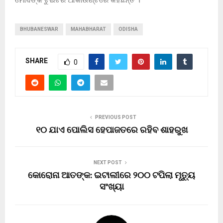
BHUBANESWAR
MAHABHARAT
ODISHA
SHARE
0
PREVIOUS POST
୧୦ ଯାଏ ପୋଲିସ ହେପାଜତରେ ରହିବ ଶାହରୁଖ
NEXT POST
କୋରୋନା ଆତଙ୍କ: ଇଟାଲୀରେ ୨୦୦ ଟପିଲା ମୃତ୍ୟୁ
ସଂଖ୍ୟା