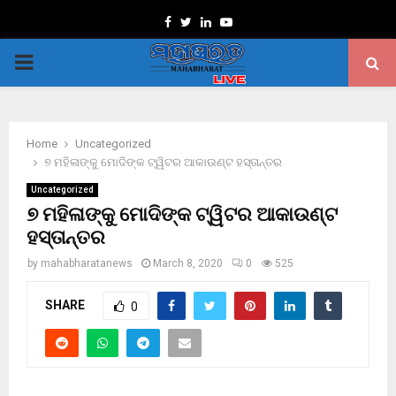
Facebook
Twitter
Linkedin
Youtube
PRIMARY
MENU
Home
Uncategorized
୭ ମହିଳାଙ୍କୁ ମୋଦିଙ୍କ ଟ୍ୱିଟର ଆକାଉଣ୍ଟ ହସ୍ତାନ୍ତର
Uncategorized
୭ ମହିଳାଙ୍କୁ ମୋଦିଙ୍କ ଟ୍ୱିଟର ଆକାଉଣ୍ଟ
ହସ୍ତାନ୍ତର
by
mahabharatanews
March 8, 2020
0
525
SHARE
0