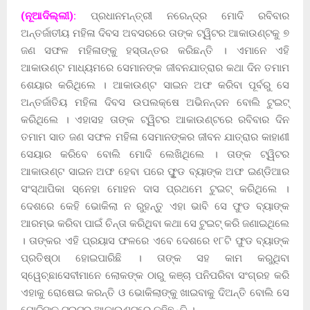
(ନୂଆଦିଲ୍ଲୀ):
ପ୍ରଧାନମନ୍ତ୍ରୀ ନରେନ୍ଦ୍ର ମୋଦି ରବିବାର
ଅନ୍ତର୍ଜାତୀୟ ମହିଳା ଦିବସ ଅବସରରେ ତାଙ୍କ ଟ୍ୱିଟର ଆକାଉଣ୍ଟକୁ ୭
ଜଣ ସଫଳ ମହିଳାଙ୍କୁ ହସ୍ତାନ୍ତର କରିଛନ୍ତି । ଏମାନେ ଏହି
ଆକାଉଣ୍ଟ ମାଧ୍ୟମରେ ସେମାନଙ୍କ ଜୀବନଯାତ୍ରାର କଥା ଦିନ ତମାମ
ଶେୟାର କରିଥିଲେ । ଆକାଉଣ୍ଟ ସାଇନ ଅଫ କରିବା ପୂର୍ବରୁ ସେ
ଅନ୍ତର୍ଜାତିୟ ମହିଳା ଦିବସ ଉପଲକ୍ଷେ ଅଭିନନ୍ଦନ ବୋଲି ଟୁଇଟ୍
କରିଥିଲେ । ଏହାସହ ତାଙ୍କ ଟ୍ୱିଟର ଆକାଉଣ୍ଟରେ ରବିବାର ଦିନ
ତମାମ ସାତ ଜଣ ସଫଳ ମହିଳା ସେମାନଙ୍କର ଜୀବନ ଯାତ୍ରାର କାହାଣୀ
ସେୟାର କରିବେ ବୋଲି ମୋଦି ଲେଖିଥିଲେ । ତାଙ୍କ ଟ୍ୱିଟର
ଆକାଉଣ୍ଟ ସାଇନ ଅଫ ହେବା ପରେ ଫୁୃଡ ବ୍ୟାଙ୍କ ଅଫ ଇଣ୍ଡିଆର
ସଂସ୍ଥାପିକା ସ୍ନେହା ମୋହନ ଦାସ ପ୍ରଥମେ ଟୁଇଟ୍ କରିଥିଲେ ।
ଦେଶରେ କେହି ଭୋକିଲା ନ ରୁହନ୍ତୁ ଏହା ଭାବି ସେ ଫୁଡ ବ୍ୟାଙ୍କ
ଆରମ୍ଭ କରିବା ପାଇଁ ଚିନ୍ତା କରିଥିବା କଥା ସେ ଟୁଇଟ୍ କରି ଜଣାଇଥିଲେ
। ତାଙ୍କର ଏହି ପ୍ରୟାସ ଫଳରେ ଏବେ ଦେଶରେ ୧୮ଟି ଫୁଡ ବ୍ୟାଙ୍କ
ପ୍ରତିଷ୍ଠା ହୋଇପାରିଛି । ତାଙ୍କ ସହ କାମ କରୁଥିବା
ସ୍ୱେଚ୍ଛାସେବୀମାନେ ଲୋକଙ୍କ ଠାରୁ କଞ୍ଚା ପନିପରିବା ସଂଗ୍ରହ କରି
ଏହାକୁ ରୋଷେଇ କରନ୍ତି ଓ ଭୋକିଲାଙ୍କୁ ଖାଇବାକୁ ଦିଅନ୍ତି ବୋଲି ସେ
ମୋଦିଙ୍କ ଟୁଇଟର ଆକାଉଣ୍ଟରେ କହିଛନ୍ତି ।