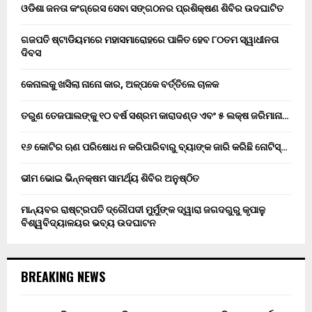
ଓଡିଶା ଜନତା କଂଗ୍ରେସ ସେବା ସଙ୍ଗଠନର ପ୍ରଶିକ୍ଷଣ ଶିବିର ଉଦଘାଟିତ
ଗଜପତି ଷ୍ଟାଡିୟମରେ ମହାସମାରୋହରେ ପାଳିତ ହେବ ୮୦ତମ ସ୍ୱାଧୀନତା
ଦିବସ
କେନାଲକୁ ଖସିଲା ନାନୋ କାର, ଅଳ୍ପକେ ବର୍ତ୍ତିଲେ ଚାଳକ
ତରୁଣ ତେଜପାଲଙ୍କୁ ୧୦ ବର୍ଷ ସଶ୍ରମ କାରାଦଣ୍ଡ ଏବଂ ₹୫ ଲକ୍ଷ ଜରିମାନା…
୧୬ କୋଟିର ଋଣ ପରିଷୋଧ ନ କରିପାରିବାରୁ ବ୍ୟାଙ୍କ ଜାରି କରିଛି ନୋଟିସ୍…
ଭୀମ ଭୋଇ ଭିନ୍ନକ୍ଷମ ସାମର୍ଥ୍ୟ ଶିବିର ଅନୁଷ୍ଠିତ
ମାନ୍ୟବର ରାଷ୍ଟ୍ରପତି ଦ୍ରୌପଦୀ ମୁର୍ମୁଙ୍କ ଦ୍ୱାରା ଜଗଦଗୁରୁ କୃପାଳୁ
ବିଶ୍ୱବିଦ୍ୟାଳୟର ଭବ୍ୟ ଉଦଘାଟନ
BREAKING NEWS