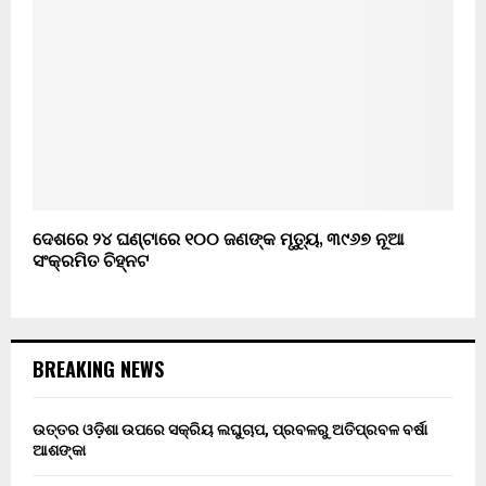
ଦେଶରେ ୨୪ ଘଣ୍ଟାରେ ୧୦୦ ଜଣଙ୍କ ମୃତ୍ୟୁ, ୩୯୬୭ ନୂଆ
ସଂକ୍ରମିତ ଚିହ୍ନଟ
BREAKING NEWS
ଉତ୍ତର ଓଡ଼ିଶା ଉପରେ ସକ୍ରିୟ ଲଘୁଚାପ, ପ୍ରବଳରୁ ଅତିପ୍ରବଳ ବର୍ଷା
ଆଶଙ୍କା