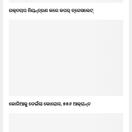
ରକ୍ତଚାପ ନିୟନ୍ତ୍ରଣ କରେ କପର୍ ବ୍ରେସଲେଟ୍
କୋରିଆକୁ ଡେଇଁଲା କୋରୋନା, ୫୫୬ ଆକ୍ରାନ୍ତ