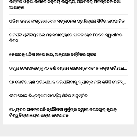
ଉତ୍ତର ଓଡ଼ିଶା ଉପରେ ସକ୍ରିୟ ଲଘୁଚାପ, ପ୍ରବଳରୁ ଅତିପ୍ରବଳ ବର୍ଷା
ଆଶଙ୍କା
ଓଡିଶା ଜନତା କଂଗ୍ରେସ ସେବା ସଙ୍ଗଠନର ପ୍ରଶିକ୍ଷଣ ଶିବିର ଉଦଘାଟିତ
ଗଜପତି ଷ୍ଟାଡିୟମରେ ମହାସମାରୋହରେ ପାଳିତ ହେବ ୮୦ତମ ସ୍ୱାଧୀନତା
ଦିବସ
କେନାଲକୁ ଖସିଲା ନାନୋ କାର, ଅଳ୍ପକେ ବର୍ତ୍ତିଲେ ଚାଳକ
ତରୁଣ ତେଜପାଲଙ୍କୁ ୧୦ ବର୍ଷ ସଶ୍ରମ କାରାଦଣ୍ଡ ଏବଂ ₹୫ ଲକ୍ଷ ଜରିମାନା…
୧୬ କୋଟିର ଋଣ ପରିଷୋଧ ନ କରିପାରିବାରୁ ବ୍ୟାଙ୍କ ଜାରି କରିଛି ନୋଟିସ୍…
ଭୀମ ଭୋଇ ଭିନ୍ନକ୍ଷମ ସାମର୍ଥ୍ୟ ଶିବିର ଅନୁଷ୍ଠିତ
ମାନ୍ୟବର ରାଷ୍ଟ୍ରପତି ଦ୍ରୌପଦୀ ମୁର୍ମୁଙ୍କ ଦ୍ୱାରା ଜଗଦଗୁରୁ କୃପାଳୁ
ବିଶ୍ୱବିଦ୍ୟାଳୟର ଭବ୍ୟ ଉଦଘାଟନ