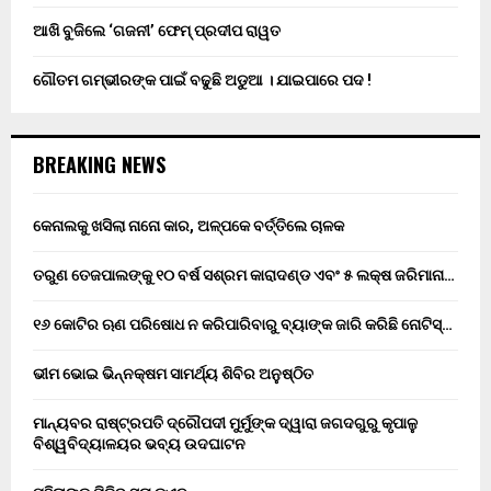
ଆଖି ବୁଜିଲେ ‘ଗଜନୀ’ ଫେମ୍ ପ୍ରଦୀପ ରାୱତ
ଗୌତମ ଗମ୍ଭୀରଙ୍କ ପାଇଁ ବଢୁଛି ଅଡୁଆ । ଯାଇପାରେ ପଦ !
BREAKING NEWS
କେନାଲକୁ ଖସିଲା ନାନୋ କାର, ଅଳ୍ପକେ ବର୍ତ୍ତିଲେ ଚାଳକ
ତରୁଣ ତେଜପାଲଙ୍କୁ ୧୦ ବର୍ଷ ସଶ୍ରମ କାରାଦଣ୍ଡ ଏବଂ ₹୫ ଲକ୍ଷ ଜରିମାନା…
୧୬ କୋଟିର ଋଣ ପରିଷୋଧ ନ କରିପାରିବାରୁ ବ୍ୟାଙ୍କ ଜାରି କରିଛି ନୋଟିସ୍…
ଭୀମ ଭୋଇ ଭିନ୍ନକ୍ଷମ ସାମର୍ଥ୍ୟ ଶିବିର ଅନୁଷ୍ଠିତ
ମାନ୍ୟବର ରାଷ୍ଟ୍ରପତି ଦ୍ରୌପଦୀ ମୁର୍ମୁଙ୍କ ଦ୍ୱାରା ଜଗଦଗୁରୁ କୃପାଳୁ
ବିଶ୍ୱବିଦ୍ୟାଳୟର ଭବ୍ୟ ଉଦଘାଟନ