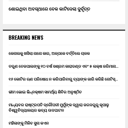
ଶୋଇଥିବା ଅବସ୍ଥାରେ ବେକ କାଟିଦେଲା ଦୁର୍ବୃତ୍ତ
BREAKING NEWS
କେନାଲକୁ ଖସିଲା ନାନୋ କାର, ଅଳ୍ପକେ ବର୍ତ୍ତିଲେ ଚାଳକ
ତରୁଣ ତେଜପାଲଙ୍କୁ ୧୦ ବର୍ଷ ସଶ୍ରମ କାରାଦଣ୍ଡ ଏବଂ ₹୫ ଲକ୍ଷ ଜରିମାନା…
୧୬ କୋଟିର ଋଣ ପରିଷୋଧ ନ କରିପାରିବାରୁ ବ୍ୟାଙ୍କ ଜାରି କରିଛି ନୋଟିସ୍…
ଭୀମ ଭୋଇ ଭିନ୍ନକ୍ଷମ ସାମର୍ଥ୍ୟ ଶିବିର ଅନୁଷ୍ଠିତ
ମାନ୍ୟବର ରାଷ୍ଟ୍ରପତି ଦ୍ରୌପଦୀ ମୁର୍ମୁଙ୍କ ଦ୍ୱାରା ଜଗଦଗୁରୁ କୃପାଳୁ
ବିଶ୍ୱବିଦ୍ୟାଳୟର ଭବ୍ୟ ଉଦଘାଟନ
ମହିଳାଙ୍କୁ ମିଳିବ ସୁନା କଏନ