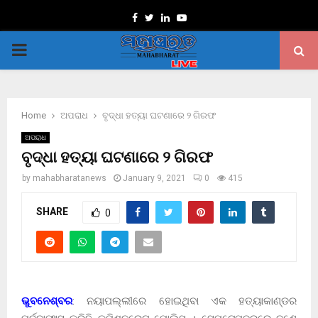
Facebook
Twitter
Linkedin
Youtube
PRIMARY
MENU
Home
ଅପରାଧ
ବୃଦ୍ଧା ହତ୍ୟା ଘଟଣାରେ ୨ ଗିରଫ
ଅପରାଧ
ବୃଦ୍ଧା ହତ୍ୟା ଘଟଣାରେ ୨ ଗିରଫ
by
mahabharatanews
January 9, 2021
0
415
SHARE
0
ଭୁବନେଶ୍ବର
: ନୟାପଲ୍ଲୀରେ ହୋଇଥିବା ଏକ ହତ୍ୟାକାଣ୍ଡର