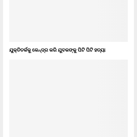
ଯୁକ୍ତିତର୍କକୁ କେନ୍ଦ୍ର କରି ଯୁବକଙ୍କୁ ପିଟି ପିଟି ହତ୍ୟା