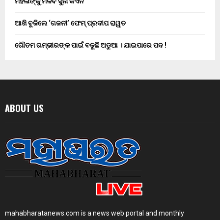
ମହିଳାଙ୍କୁ ମିଳିବ ସୁନା କଏନ
ଆଖି ବୁଜିଲେ ‘ଗଜନୀ’ ଫେମ୍ ପ୍ରଦୀପ ରାୱତ
ଗୌତମ ଗମ୍ଭୀରଙ୍କ ପାଇଁ ବଢୁଛି ଅଡୁଆ । ଯାଇପାରେ ପଦ !
ABOUT US
mahabharatanews.com is a news web portal and monthly