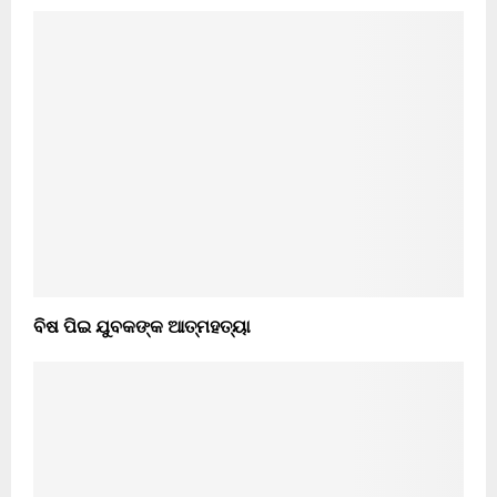
ବିଷ ପିଇ ଯୁବକଙ୍କ ଆତ୍ମହତ୍ୟା