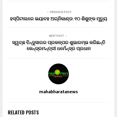
PREVIOUS POST
ହସ୍ପିଟାଲରେ ଭୟାବହ ଅଗ୍ନିକାଣ୍ଡ: ୧୦ ଶିଶୁଙ୍କ ମୃତ୍ୟୁ
NEXT POST
ସ୍ୱଚ୍ଛ ବିନ୍ଦୁସାଗର ପ୍ରକଳ୍ପର ଶୁଭାରମ୍ଭ କରିଛନ୍ତି
କେନ୍ଦ୍ରମନ୍ତ୍ରୀ ଧର୍ମେନ୍ଦ୍ର ପ୍ରଧାନ
mahabharatanews
RELATED POSTS