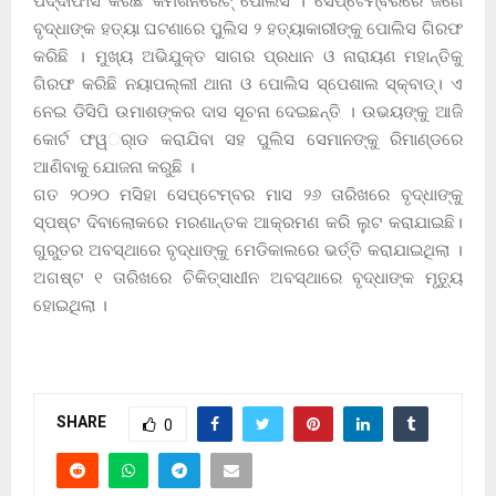
ପର୍ଦ୍ଦାଫାସ କରିଛି କମିଶନରେଟ୍ ପୋଲିସ । ସେପ୍ଟେମ୍ବରରେ ଜଣେ
ବୃଦ୍ଧାଙ୍କ ହତ୍ୟା ଘଟଣାରେ ପୁଲିସ ୨ ହତ୍ୟାକାରୀଙ୍କୁ ପୋଲିସ ଗିରଫ
କରିଛି । ମୁଖ୍ୟ ଅଭିଯୁକ୍ତ ସାଗର ପ୍ରଧାନ ଓ ନାରାୟଣ ମହାନ୍ତିକୁ
ଗିରଫ କରିଛି ନୟାପଲ୍ଲୀ ଥାନା ଓ ପୋଲିସ ସ୍ପେଶାଲ ସ୍କ୍ବାଡ୍। ଏ
ନେଇ ଡିସିପି ଉମାଶଙ୍କର ଦାସ ସୂଚନା ଦେଇଛନ୍ତି । ଉଭୟଙ୍କୁ ଆଜି
କୋର୍ଟ ଫୱର୍ାଡ କରାଯିବା ସହ ପୁଲିସ ସେମାନଙ୍କୁ ରିମାଣ୍ଡରେ
ଆଣିବାକୁ ଯୋଜନା କରୁଛି ।
ଗତ ୨୦୨୦ ମସିହା ସେପ୍ଟେମ୍ବର ମାସ ୨୬ ତାରିଖରେ ବୃଦ୍ଧାଙ୍କୁ
ସ୍ପଷ୍ଟ ଦିବାଲୋକରେ ମରଣାନ୍ତକ ଆକ୍ରମଣ କରି ଲୁଟ କରାଯାଇଛି।
ଗୁରୁତର ଅବସ୍ଥାରେ ବୃଦ୍ଧାଙ୍କୁ ମେଡିକାଲରେ ଭର୍ତ୍ତି କରାଯାଇଥିଲା ।
ଅଗଷ୍ଟ ୧ ତାରିଖରେ ଚିକିତ୍ସାଧୀନ ଅବସ୍ଥାରେ ବୃଦ୍ଧାଙ୍କ ମୃତ୍ୟୁ
ହୋଇଥିଲା ।
SHARE
0