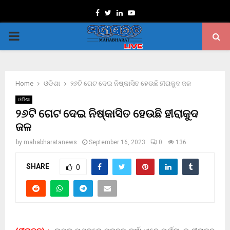
Facebook
Twitter
Linkedin
Youtube
PRIMARY
MENU
Home
ଓଡିଶା
୨୬ଟି ଗେଟ ଦେଇ ନିଷ୍କାସିତ ହେଉଛି ହୀରାକୁଦ ଜଳ
ଓଡିଶା
୨୬ଟି ଗେଟ ଦେଇ ନିଷ୍କାସିତ ହେଉଛି ହୀରାକୁଦ
ଜଳ
by
mahabharatanews
September 16, 2023
0
136
SHARE
0