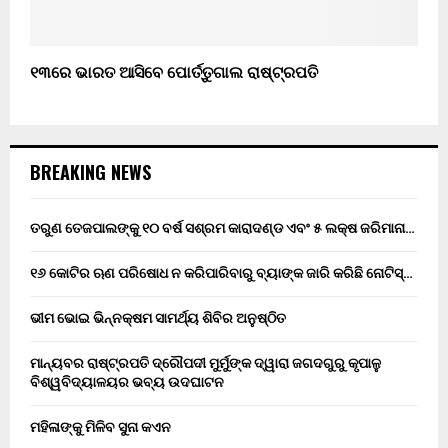
୧୩ରେ ଭାରତ ଆସିବେ ପୋର୍ତ୍ତୁଗାଲ ରାଷ୍ଟ୍ରପତି
BREAKING NEWS
ତରୁଣ ତେଜପାଲଙ୍କୁ ୧୦ ବର୍ଷ ସଶ୍ରମ କାରାଦଣ୍ଡ ଏବଂ ₹୫ ଲକ୍ଷ ଜରିମାନା…
୧୬ କୋଟିର ଋଣ ପରିଷୋଧ ନ କରିପାରିବାରୁ ବ୍ୟାଙ୍କ ଜାରି କରିଛି ନୋଟିସ୍…
ଭୀମ ଭୋଇ ଭିନ୍ନକ୍ଷମ ସାମର୍ଥ୍ୟ ଶିବିର ଅନୁଷ୍ଠିତ
ମାନ୍ୟବର ରାଷ୍ଟ୍ରପତି ଦ୍ରୌପଦୀ ମୁର୍ମୁଙ୍କ ଦ୍ୱାରା ଜଗଦଗୁରୁ କୃପାଳୁ
ବିଶ୍ୱବିଦ୍ୟାଳୟର ଭବ୍ୟ ଉଦଘାଟନ
ମହିଳାଙ୍କୁ ମିଳିବ ସୁନା କଏନ