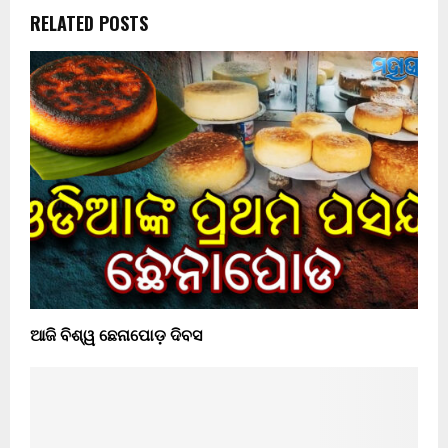
RELATED POSTS
ଆଜି ବିଶ୍ୱ ଛେନାପୋଡ଼ ଦିବସ