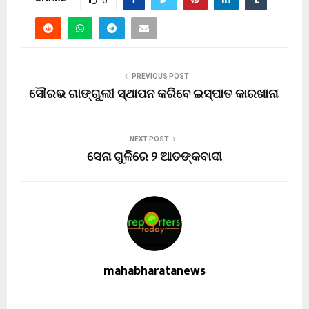
PREVIOUS POST
ସୌରଭ ଗାଙ୍ଗୁଲୀ ସ୍ଥାପନ କରିବେ ଇସ୍ପାତ କାରଖାନା
NEXT POST
ସେନା ଗୁଳିରେ ୨ ଆତଙ୍କବାଦୀ
mahabharatanews