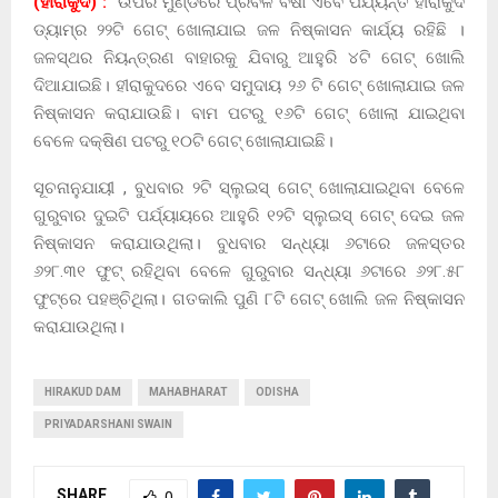
(ହୀରାକୁଦ) :
ଉପର ମୁଣ୍ଡରେ ପ୍ରବଳ ବର୍ଷା ‌ଏବେ ପର୍ଯ୍ୟନ୍ତ ହୀରାକୁଦ
ଡ୍ୟାମ୍‌ର ୨୨ଟି ଗେଟ୍‌ ଖୋଲାଯାଇ ଜଳ ନିଷ୍କାସନ କାର୍ଯ୍ୟ ରହିଛି ।
ଜଳସ୍ଥର ନିୟନ୍ତ୍ରଣ ବାହାରକୁ ଯିବାରୁ ଆହୁରି ୪ଟି ଗେଟ୍‌ ଖୋଲି
ଦିଆଯାଇଛି। ହୀରାକୁଦରେ ଏବେ ସମୁଦାୟ ୨୬ ଟି ଗେଟ୍‌ ଖୋଲାଯାଇ ଜଳ
ନିଷ୍କାସନ କରାଯାଉଛି। ବାମ ପଟରୁ ୧୬ଟି ଗେଟ୍‌ ଖୋଲା ଯାଇଥିବା
ବେଳେ ଦକ୍ଷିଣ ପଟରୁ ୧୦ଟି ଗେଟ୍‌ ଖୋଲାଯାଇଛି।
ସୂଚନାନୁଯାୟୀ , ବୁଧବାର ୨ଟି ସ୍ଲୁଇସ୍‌ ଗେଟ୍ ଖୋଲାଯାଇଥିବା ବେଳେ
ଗୁରୁବାର ଦୁଇଟି ପର୍ଯ୍ୟାୟରେ ଆହୁରି ୧୨ଟି ସ୍ଲୁଇସ୍‌ ଗେଟ୍ ଦେଇ ଜଳ
ନିଷ୍କାସନ କରାଯାଉଥିଲା। ବୁଧବାର ସନ୍ଧ୍ୟା ୬ଟାରେ ଜଳସ୍ତର
୬୨୮.୩୧ ଫୁଟ୍ ରହିଥିବା ବେଳେ ଗୁରୁବାର ସନ୍ଧ୍ୟା ୬ଟାରେ ୬୨୮.୫୮
ଫୁଟ୍‌ରେ ପହଞ୍ଚିଥିଲା। ଗତକାଲି ପୁଣି ୮ଟି ଗେଟ୍‌ ଖୋଲି ଜଳ ନିଷ୍କାସନ
କରାଯାଉଥିଲା।
HIRAKUD DAM
MAHABHARAT
ODISHA
PRIYADARSHANI SWAIN
SHARE
0