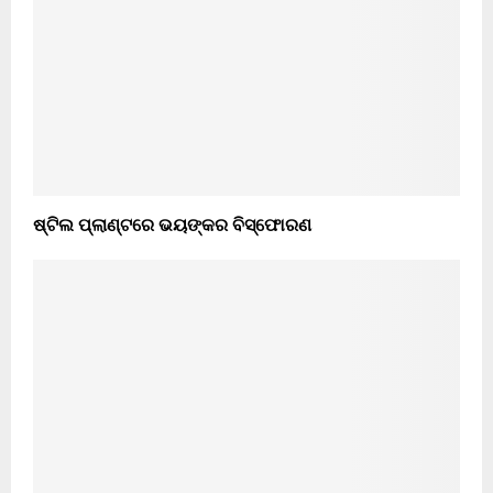
ଷ୍ଟିଲ ପ୍ଲାଣ୍ଟରେ ଭୟଙ୍କର ବିସ୍ଫୋରଣ