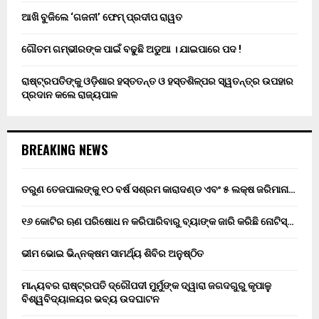
ଆଖି ବୁଜିଲେ ‘ଗଜନୀ’ ଫେମ୍ ପ୍ରଦୀପ ରାୱତ
ଗୌତମ ଗମ୍ଭୀରଙ୍କ ପାଇଁ ବଢୁଛି ଅଡୁଆ । ଯାଇପାରେ ପଦ !
ରାଷ୍ଟ୍ରପତିଙ୍କୁ ଓଡ଼ିଶାର ହସ୍ତତନ୍ତ ଓ ହସ୍ତଶିଳ୍ପର ସ୍ୱତନ୍ତ୍ର ଉପହାର
ପ୍ରଦାନ କଲେ ରାଜ୍ୟପାଳ
BREAKING NEWS
ତରୁଣ ତେଜପାଲଙ୍କୁ ୧୦ ବର୍ଷ ସଶ୍ରମ କାରାଦଣ୍ଡ ଏବଂ ₹୫ ଲକ୍ଷ ଜରିମାନା…
୧୬ କୋଟିର ଋଣ ପରିଷୋଧ ନ କରିପାରିବାରୁ ବ୍ୟାଙ୍କ ଜାରି କରିଛି ନୋଟିସ୍…
ଭୀମ ଭୋଇ ଭିନ୍ନକ୍ଷମ ସାମର୍ଥ୍ୟ ଶିବିର ଅନୁଷ୍ଠିତ
ମାନ୍ୟବର ରାଷ୍ଟ୍ରପତି ଦ୍ରୌପଦୀ ମୁର୍ମୁଙ୍କ ଦ୍ୱାରା ଜଗଦଗୁରୁ କୃପାଳୁ
ବିଶ୍ୱବିଦ୍ୟାଳୟର ଭବ୍ୟ ଉଦଘାଟନ