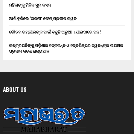
ମହିଳାଙ୍କୁ ମିଳିବ ସୁନା କଏନ
ଆଖି ବୁଜିଲେ ‘ଗଜନୀ’ ଫେମ୍ ପ୍ରଦୀପ ରାୱତ
ଗୌତମ ଗମ୍ଭୀରଙ୍କ ପାଇଁ ବଢୁଛି ଅଡୁଆ । ଯାଇପାରେ ପଦ !
ରାଷ୍ଟ୍ରପତିଙ୍କୁ ଓଡ଼ିଶାର ହସ୍ତତନ୍ତ ଓ ହସ୍ତଶିଳ୍ପର ସ୍ୱତନ୍ତ୍ର ଉପହାର
ପ୍ରଦାନ କଲେ ରାଜ୍ୟପାଳ
ABOUT US