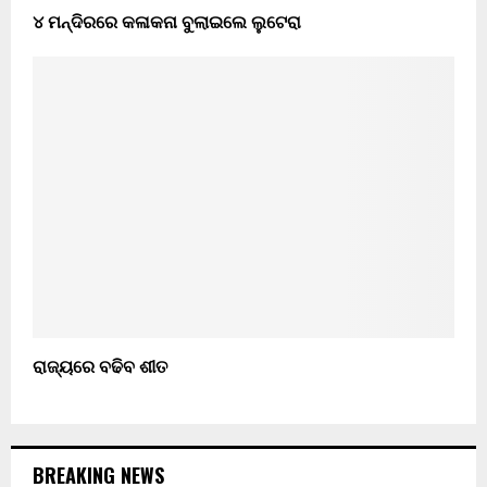
୪ ମନ୍ଦିରରେ କଳାକନା ବୁଲାଇଲେ ଲୁଟେରା
ରାଜ୍ୟରେ ବଢିବ ଶୀତ
BREAKING NEWS