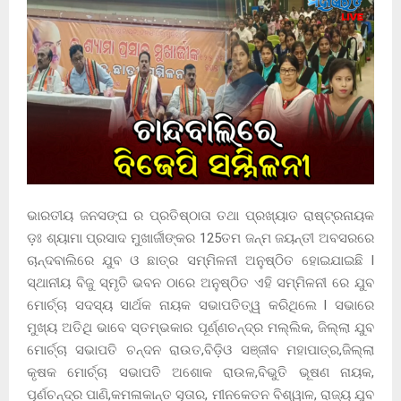
ଭାରତୀୟ ଜନସଙ୍ଘ ର ପ୍ରତିଷ୍ଠାତା ତଥା ପ୍ରଖ୍ୟାତ ରାଷ୍ଟ୍ରନାୟକ
ଡ଼ଃ ଶ୍ୟାମା ପ୍ରସାଦ ମୁଖାର୍ଜୀଙ୍କର 125ତମ ଜନ୍ମ ଜୟନ୍ତୀ ଅବସରରେ
ଚାନ୍ଦବାଲିରେ ଯୁବ ଓ ଛାତ୍ର ସମ୍ମିଳନୀ ଅନୁଷ୍ଠିତ ହୋଇଯାଇଛି l
ସ୍ଥାନୀୟ ବିଜୁ ସ୍ମୃତି ଭବନ ଠାରେ ଅନୁଷ୍ଠିତ ଏହି ସମ୍ମିଳନୀ ରେ ଯୁବ
ମୋର୍ଚ୍ଚା ସଦସ୍ୟ ସାର୍ଥକ ନାୟକ ସଭାପତିତ୍ୱ କରିଥିଲେ l ସଭାରେ
ମୁଖ୍ୟ ଅତିଥି ଭାବେ ସ୍ତମ୍ଭକାର ପୂର୍ଣ୍ଣଚନ୍ଦ୍ର ମଲ୍ଲିକ, ଜିଲ୍ଲା ଯୁବ
ମୋର୍ଚ୍ଚା ସଭାପତି ଚନ୍ଦନ ରାଉତ,ବିଡ଼ିଓ ସଞ୍ଜୀବ ମହାପାତ୍ର,ଜିଲ୍ଲା
କୃଷକ ମୋର୍ଚ୍ଚା ସଭାପତି ଅଶୋକ ରାଉଳ,ବିଭୁତି ଭୂଷଣ ନାୟକ,
ପୂର୍ଣଚନ୍ଦ୍ର ପାଣି,କମଳାକାନ୍ତ ସୂତାର, ମୀନକେତନ ବିଶ୍ୱାଳ, ରାଜ୍ୟ ଯୁବ