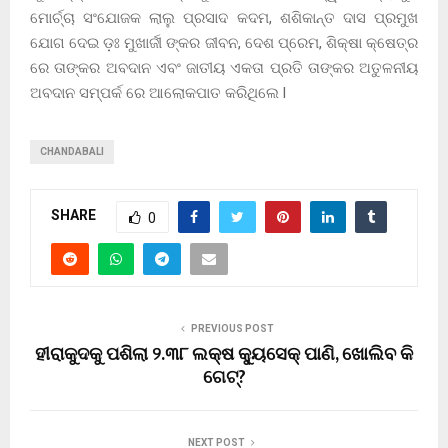
ମୋର୍ଚ୍ଚା ସଂଯୋଜକ ଲାଲୁ ପ୍ରସାଦ କଦମ, ଶଶିକାନ୍ତ ଦାସ ପ୍ରମୁଖ
ଯୋଗ ଦେଇ ଡ଼ଃ ମୁଖାର୍ଜୀ ଙ୍କର ଜୀବନ, ଦେଶ ପ୍ରେମ, ଶିକ୍ଷା କ୍ଷେତ୍ର
ରେ ତାଙ୍କର ଅବଦାନ ଏବଂ ଜାତୀୟ ଏକତା ପ୍ରତି ତାଙ୍କର ଅତୁଳନୀୟ
ଅବଦାନ ସମ୍ପର୍କ ରେ ଆଲୋକପାତ କରିଥିଲେ l
CHANDABALI
SHARE
0
PREVIOUS POST
ହୀରାକୁଦକୁ ପଶିଲା ୨.୩୮ ଲକ୍ଷ କ୍ୟୁସେକ୍ ପାଣି, ଖୋଲିବ କି
ଗେଟ୍?
NEXT POST