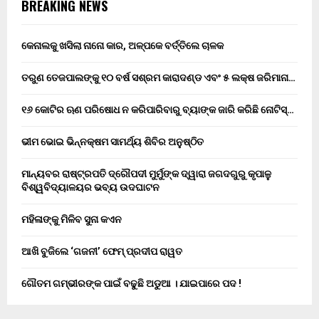
BREAKING NEWS
କେନାଲକୁ ଖସିଲା ନାନୋ କାର, ଅଳ୍ପକେ ବର୍ତ୍ତିଲେ ଚାଳକ
ତରୁଣ ତେଜପାଲଙ୍କୁ ୧୦ ବର୍ଷ ସଶ୍ରମ କାରାଦଣ୍ଡ ଏବଂ ₹୫ ଲକ୍ଷ ଜରିମାନା…
୧୬ କୋଟିର ଋଣ ପରିଷୋଧ ନ କରିପାରିବାରୁ ବ୍ୟାଙ୍କ ଜାରି କରିଛି ନୋଟିସ୍…
ଭୀମ ଭୋଇ ଭିନ୍ନକ୍ଷମ ସାମର୍ଥ୍ୟ ଶିବିର ଅନୁଷ୍ଠିତ
ମାନ୍ୟବର ରାଷ୍ଟ୍ରପତି ଦ୍ରୌପଦୀ ମୁର୍ମୁଙ୍କ ଦ୍ୱାରା ଜଗଦଗୁରୁ କୃପାଳୁ
ବିଶ୍ୱବିଦ୍ୟାଳୟର ଭବ୍ୟ ଉଦଘାଟନ
ମହିଳାଙ୍କୁ ମିଳିବ ସୁନା କଏନ
ଆଖି ବୁଜିଲେ ‘ଗଜନୀ’ ଫେମ୍ ପ୍ରଦୀପ ରାୱତ
ଗୌତମ ଗମ୍ଭୀରଙ୍କ ପାଇଁ ବଢୁଛି ଅଡୁଆ । ଯାଇପାରେ ପଦ !