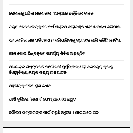
କେନାଲକୁ ଖସିଲା ନାନୋ କାର, ଅଳ୍ପକେ ବର୍ତ୍ତିଲେ ଚାଳକ
ତରୁଣ ତେଜପାଲଙ୍କୁ ୧୦ ବର୍ଷ ସଶ୍ରମ କାରାଦଣ୍ଡ ଏବଂ ₹୫ ଲକ୍ଷ ଜରିମାନା…
୧୬ କୋଟିର ଋଣ ପରିଷୋଧ ନ କରିପାରିବାରୁ ବ୍ୟାଙ୍କ ଜାରି କରିଛି ନୋଟିସ୍…
ଭୀମ ଭୋଇ ଭିନ୍ନକ୍ଷମ ସାମର୍ଥ୍ୟ ଶିବିର ଅନୁଷ୍ଠିତ
ମାନ୍ୟବର ରାଷ୍ଟ୍ରପତି ଦ୍ରୌପଦୀ ମୁର୍ମୁଙ୍କ ଦ୍ୱାରା ଜଗଦଗୁରୁ କୃପାଳୁ
ବିଶ୍ୱବିଦ୍ୟାଳୟର ଭବ୍ୟ ଉଦଘାଟନ
ମହିଳାଙ୍କୁ ମିଳିବ ସୁନା କଏନ
ଆଖି ବୁଜିଲେ ‘ଗଜନୀ’ ଫେମ୍ ପ୍ରଦୀପ ରାୱତ
ଗୌତମ ଗମ୍ଭୀରଙ୍କ ପାଇଁ ବଢୁଛି ଅଡୁଆ । ଯାଇପାରେ ପଦ !