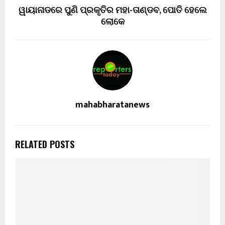
ୱାୟାନାଡରେ ପୁଣି ପ୍ରକୃତିର ମହା-ତାଣ୍ଡବ, ପୋତି ହେଲେ
ଲୋକେ
mahabharatanews
RELATED POSTS