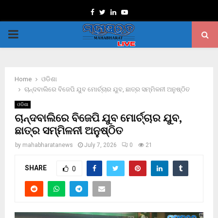
Facebook
Twitter
Linkedin
Youtube
PRIMARY
MENU
Home
ଓଡିଶା
ଚାନ୍ଦବାଲିରେ ବିଜେପି ଯୁବ ମୋର୍ଚ୍ଚାର ଯୁବ, ଛାତ୍ର ସମ୍ମିଳନୀ ଅନୁଷ୍ଠିତ
ଓଡିଶା
ଚାନ୍ଦବାଲିରେ ବିଜେପି ଯୁବ ମୋର୍ଚ୍ଚାର ଯୁବ,
ଛାତ୍ର ସମ୍ମିଳନୀ ଅନୁଷ୍ଠିତ
by
mahabharatanews
July 7, 2026
0
21
SHARE
0