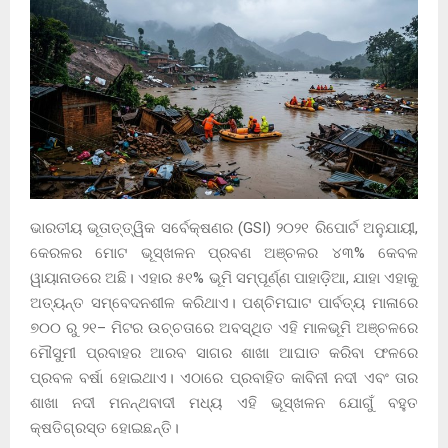
ଭାରତୀୟ ଭୂତାତ୍ତ୍ୱିକ ସର୍ବେକ୍ଷଣର (GSI) ୨୦୨୧ ରିପୋର୍ଟ ଅନୁଯାୟୀ,
କେରଳର ମୋଟ ଭୂସ୍ଖଳନ ପ୍ରବଣ ଅଞ୍ଚଳର ୪୩% କେବଳ
ୱାୟାନାଡରେ ଅଛି। ଏହାର ୫୧% ଭୂମି ସମ୍ପୂର୍ଣ୍ଣ ପାହାଡ଼ିଆ, ଯାହା ଏହାକୁ
ଅତ୍ୟନ୍ତ ସମ୍ବେଦନଶୀଳ କରିଥାଏ। ପଶ୍ଚିମଘାଟ ପାର୍ବତ୍ୟ ମାଳାରେ
୭୦୦ ରୁ ୨୧– ମିଟର ଉଚ୍ଚତାରେ ଅବସ୍ଥିତ ଏହି ମାଳଭୂମି ଅଞ୍ଚଳରେ
ମୌସୁମୀ ପ୍ରବାହର ଆରବ ସାଗର ଶାଖା ଆଘାତ କରିବା ଫଳରେ
ପ୍ରବଳ ବର୍ଷା ହୋଇଥାଏ। ଏଠାରେ ପ୍ରବାହିତ କାବିନୀ ନଦୀ ଏବଂ ତାର
ଶାଖା ନଦୀ ମନନ୍ଥବାଦୀ ମଧ୍ୟ ଏହି ଭୂସ୍ଖଳନ ଯୋଗୁଁ ବହୁତ
କ୍ଷତିଗ୍ରସ୍ତ ହୋଇଛନ୍ତି।