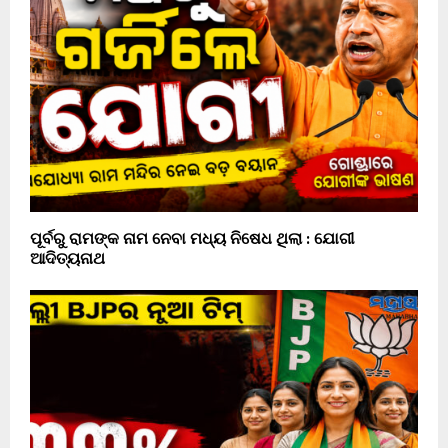
ପୂର୍ବରୁ ରାମଙ୍କ ନାମ ନେବା ମଧ୍ୟ ନିଷେଧ ଥିଲା : ଯୋଗୀ
ଆଦିତ୍ୟନାଥ