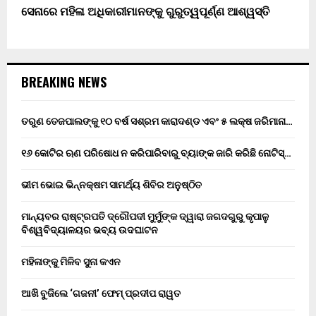
ସେନାରେ ମହିଳା ଅଧିକାରୀମାନଙ୍କୁ ଗୁରୁତ୍ୱପୂର୍ଣ୍ଣ ଆଶ୍ୱସ୍ତି
BREAKING NEWS
ତରୁଣ ତେଜପାଲଙ୍କୁ ୧୦ ବର୍ଷ ସଶ୍ରମ କାରାଦଣ୍ଡ ଏବଂ ₹୫ ଲକ୍ଷ ଜରିମାନା…
୧୬ କୋଟିର ଋଣ ପରିଷୋଧ ନ କରିପାରିବାରୁ ବ୍ୟାଙ୍କ ଜାରି କରିଛି ନୋଟିସ୍…
ଭୀମ ଭୋଇ ଭିନ୍ନକ୍ଷମ ସାମର୍ଥ୍ୟ ଶିବିର ଅନୁଷ୍ଠିତ
ମାନ୍ୟବର ରାଷ୍ଟ୍ରପତି ଦ୍ରୌପଦୀ ମୁର୍ମୁଙ୍କ ଦ୍ୱାରା ଜଗଦଗୁରୁ କୃପାଳୁ
ବିଶ୍ୱବିଦ୍ୟାଳୟର ଭବ୍ୟ ଉଦଘାଟନ
ମହିଳାଙ୍କୁ ମିଳିବ ସୁନା କଏନ
ଆଖି ବୁଜିଲେ ‘ଗଜନୀ’ ଫେମ୍ ପ୍ରଦୀପ ରାୱତ