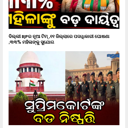
ଦିଲ୍ଲୀ BJPର ନୂଆ ଟିମ୍ ,୧୧ ଜିଲ୍ଲାରେ ପଦାଧିକାରୀ ଘୋଷଣା
,୩୩% ମହିଳାଙ୍କୁ ସୁଯୋଗ