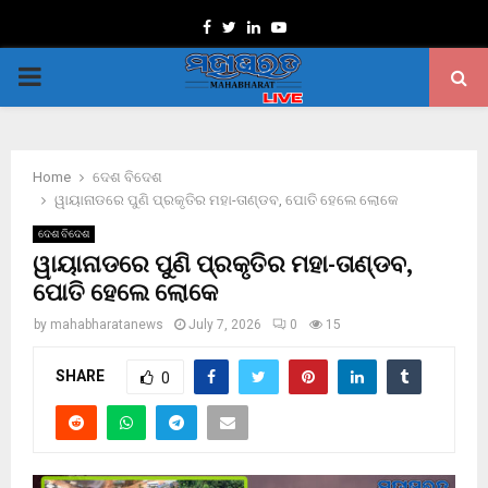
Facebook
Twitter
Linkedin
Youtube
PRIMARY
MENU
Home
ଦେଶ ବିଦେଶ
ୱାୟାନାଡରେ ପୁଣି ପ୍ରକୃତିର ମହା-ତାଣ୍ଡବ, ପୋତି ହେଲେ ଲୋକେ
ଦେଶ ବିଦେଶ
ୱାୟାନାଡରେ ପୁଣି ପ୍ରକୃତିର ମହା-ତାଣ୍ଡବ,
ପୋତି ହେଲେ ଲୋକେ
by
mahabharatanews
July 7, 2026
0
15
SHARE
0