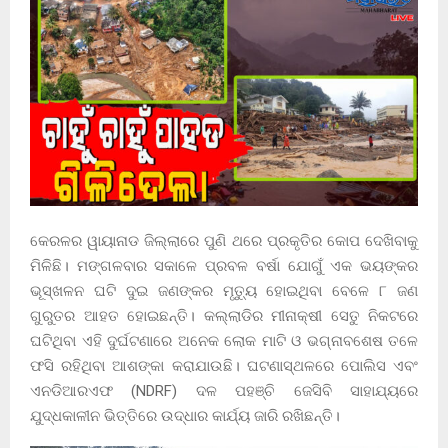
କେରଳର ୱାୟାନାଡ ଜିଲ୍ଲାରେ ପୁଣି ଥରେ ପ୍ରକୃତିର କୋପ ଦେଖିବାକୁ
ମିଳିଛି। ମଙ୍ଗଳବାର ସକାଳେ ପ୍ରବଳ ବର୍ଷା ଯୋଗୁଁ ଏକ ଭୟଙ୍କର
ଭୂସ୍ଖଳନ ଘଟି ଦୁଇ ଜଣଙ୍କର ମୃତ୍ୟୁ ହୋଇଥିବା ବେଳେ ୮ ଜଣ
ଗୁରୁତର ଆହତ ହୋଇଛନ୍ତି। କଲ୍ଲାଡିର ମୀନାକ୍ଷୀ ସେତୁ ନିକଟରେ
ଘଟିଥିବା ଏହି ଦୁର୍ଘଟଣାରେ ଅନେକ ଲୋକ ମାଟି ଓ ଭଗ୍ନାବଶେଷ ତଳେ
ଫସି ରହିଥିବା ଆଶଙ୍କା କରାଯାଉଛି। ଘଟଣାସ୍ଥଳରେ ପୋଲିସ ଏବଂ
ଏନଡିଆରଏଫ (NDRF) ଦଳ ପହଞ୍ଚି ଜେସିବି ସାହାଯ୍ୟରେ
ଯୁଦ୍ଧକାଳୀନ ଭିତ୍ତିରେ ଉଦ୍ଧାର କାର୍ଯ୍ୟ ଜାରି ରଖିଛନ୍ତି।