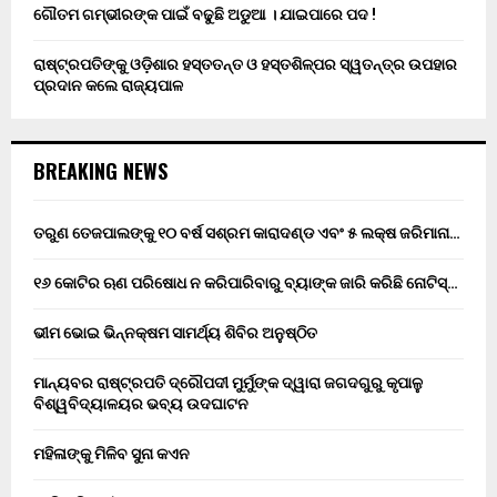
ଗୌତମ ଗମ୍ଭୀରଙ୍କ ପାଇଁ ବଢୁଛି ଅଡୁଆ । ଯାଇପାରେ ପଦ !
ରାଷ୍ଟ୍ରପତିଙ୍କୁ ଓଡ଼ିଶାର ହସ୍ତତନ୍ତ ଓ ହସ୍ତଶିଳ୍ପର ସ୍ୱତନ୍ତ୍ର ଉପହାର
ପ୍ରଦାନ କଲେ ରାଜ୍ୟପାଳ
BREAKING NEWS
ତରୁଣ ତେଜପାଲଙ୍କୁ ୧୦ ବର୍ଷ ସଶ୍ରମ କାରାଦଣ୍ଡ ଏବଂ ₹୫ ଲକ୍ଷ ଜରିମାନା…
୧୬ କୋଟିର ଋଣ ପରିଷୋଧ ନ କରିପାରିବାରୁ ବ୍ୟାଙ୍କ ଜାରି କରିଛି ନୋଟିସ୍…
ଭୀମ ଭୋଇ ଭିନ୍ନକ୍ଷମ ସାମର୍ଥ୍ୟ ଶିବିର ଅନୁଷ୍ଠିତ
ମାନ୍ୟବର ରାଷ୍ଟ୍ରପତି ଦ୍ରୌପଦୀ ମୁର୍ମୁଙ୍କ ଦ୍ୱାରା ଜଗଦଗୁରୁ କୃପାଳୁ
ବିଶ୍ୱବିଦ୍ୟାଳୟର ଭବ୍ୟ ଉଦଘାଟନ
ମହିଳାଙ୍କୁ ମିଳିବ ସୁନା କଏନ