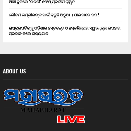
ଆଖି ବୁଜିଲେ ‘ଗଜନୀ’ ଫେମ୍ ପ୍ରଦୀପ ରାୱତ
ଗୌତମ ଗମ୍ଭୀରଙ୍କ ପାଇଁ ବଢୁଛି ଅଡୁଆ । ଯାଇପାରେ ପଦ !
ରାଷ୍ଟ୍ରପତିଙ୍କୁ ଓଡ଼ିଶାର ହସ୍ତତନ୍ତ ଓ ହସ୍ତଶିଳ୍ପର ସ୍ୱତନ୍ତ୍ର ଉପହାର
ପ୍ରଦାନ କଲେ ରାଜ୍ୟପାଳ
ABOUT US