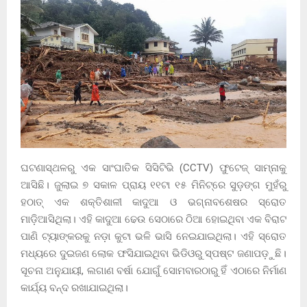
ଘଟଣାସ୍ଥଳରୁ ଏକ ସାଂଘାତିକ ସିସିଟିଭି (CCTV) ଫୁଟେଜ୍ ସାମ୍ନାକୁ
ଆସିଛି। ଜୁଲାଇ ୭ ସକାଳ ପ୍ରାୟ ୧୧ଟା ୧୫ ମିନିଟ୍‌ରେ ସୁଡ଼ଙ୍ଗ ମୁହଁରୁ
ହଠାତ୍ ଏକ ଶକ୍ତିଶାଳୀ କାଦୁଆ ଓ ଭଗ୍ନାବଶେଷର ସ୍ରୋତ
ମାଡ଼ିଆସିଥିଲା। ଏହି କାଦୁଆ ଢେଉ ସେଠାରେ ଠିଆ ହୋଇଥିବା ଏକ ବିରାଟ
ପାଣି ଟ୍ୟାଙ୍କରକୁ ନଡ଼ା କୁଟା ଭଳି ଭାସି ନେଇଯାଇଥିଲା। ଏହି ସ୍ରୋତ
ମଧ୍ୟରେ ଦୁଇଜଣ ଲୋକ ଫସିଯାଇଥିବା ଭିଡିଓରୁ ସ୍ପଷ୍ଟ ଜଣାପଡ଼ୁଛି।
ସୂଚନା ଅନୁଯାୟୀ, ଲଗାଣ ବର୍ଷା ଯୋଗୁଁ ସୋମବାରଠାରୁ ହିଁ ଏଠାରେ ନିର୍ମାଣ
କାର୍ଯ୍ୟ ବନ୍ଦ ରଖାଯାଇଥିଲା।