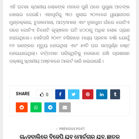
ଏହି ଘଟଣା ସ୍ଥାନୀୟ ଲୋକଙ୍କ ମନରେ ପୁଣି ଥରେ ପୁରୁଣା ଆତଙ୍କ
ଖେଳାଇ ଦେଇଛି। ଏହାପୂର୍ବରୁ ୩୦ ଜୁଲାଇ ୨୦୨୪ରେ ୱାୟାନାଡର
ମୁଣ୍ଡକ୍କାଇ, ଚୁରଲମାଲା, ଆଟ୍ଟାମାଲା ଏବଂ ନୁଲପୁଝା ଗାଁରେ ଗୋଟିଏ
ପରେ ଗୋଟିଏ ତିନୋଟି ଭୂସ୍ଖଳନ ଘଟି ୪୦୦ରୁ ଅଧିକ ଲୋକ ପ୍ରାଣ
ହରାଇଥିଲେ। ସେହିପରି ୨୦୧୯ ମସିହାରେ ମଧ୍ୟ ପ୍ରବଳ ବର୍ଷା ଯୋଗୁଁ
୧୭ ଜଣଙ୍କର ମୃତ୍ୟୁ ହୋଇଥିଲା ଏବଂ ୫୨ଟି ଘର ସମ୍ପୂର୍ଣ୍ଣ ନଷ୍ଟ
ହୋଇଯାଇଥିଲା। ବର୍ତ୍ତମାନ ପରିସ୍ଥିତିକୁ ନଜରରେ ରଖି ପ୍ରଶାସନ
ପକ୍ଷରୁ ସ୍ଥାନୀୟ ଅଞ୍ଚଳରେ ଆଲର୍ଟ ଜାରି କରାଯାଇଛି।
SHARE
0
PREVIOUS POST
ଚାନ୍ଦବାଲିରେ ବିଜେପି ଯୁବ ମୋର୍ଚ୍ଚାର ଯୁବ, ଛାତ୍ର