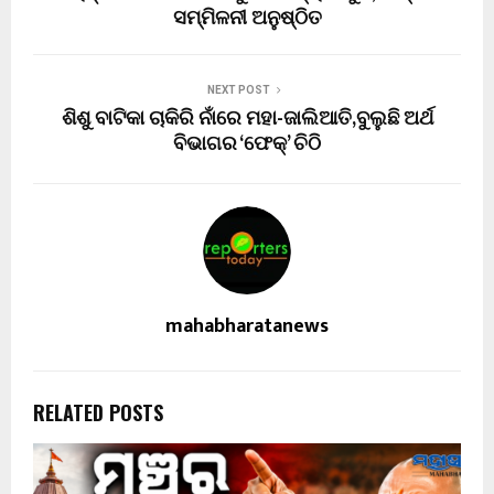
ସମ୍ମିଳନୀ ଅନୁଷ୍ଠିତ
NEXT POST
ଶିଶୁ ବାଟିକା ଚାକିରି ନାଁରେ ମହା-ଜାଲିଆତି,ବୁଲୁଛି ଅର୍ଥ
ବିଭାଗର ‘ଫେକ୍’ ଚିଠି
mahabharatanews
RELATED POSTS