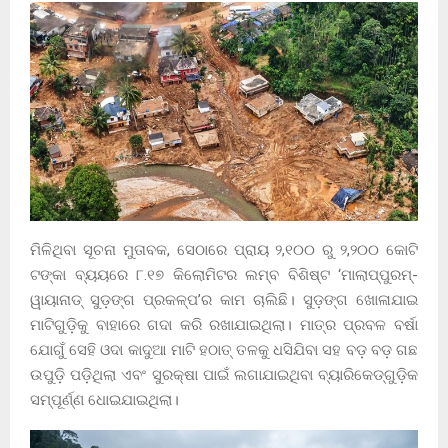
ମିଳିଥିବା ସୂଚନା ମୁତାବକ, ସେଠାରେ ପ୍ରାୟ ୨,୧୦୦ ରୁ ୨,୨୦୦ କୋଟି
ଟଙ୍କା ବ୍ୟୟରେ ୮.୧୭ କିଲୋମିଟର ଲମ୍ବ ବିଶିଷ୍ଟ ‘ମାଲାପ୍ପୁରମ୍-
ୱାୟାନାଡ୍ ସୁଡ଼ଙ୍ଗ ପ୍ରକଳ୍ପ’ର କାମ ଚାଲିଛି। ସୁଡ଼ଙ୍ଗ ଖୋଳାଯାଇ
ମାଟିଗୁଡ଼ିକୁ ବାହାରେ ଗଦା କରି ରଖାଯାଇଥିଲା। ମାତ୍ର ପ୍ରବଳ ବର୍ଷା
ଯୋଗୁଁ ସେହି ଓଦା କାଦୁଆ ମାଟି ହଠାତ୍ ତଳକୁ ଧସିଯିବା ସହ ବଡ଼ ବଡ଼ ଗଛ
ଉପୁଡ଼ି ପଡ଼ିଥିଲା ଏବଂ ସୁରକ୍ଷା ପାଇଁ ଲଗାଯାଇଥିବା ବ୍ୟାରିକେଡ୍‌ଗୁଡ଼ିକ
ସମ୍ପୂର୍ଣ୍ଣ ଧୋଇଯାଇଥିଲା।