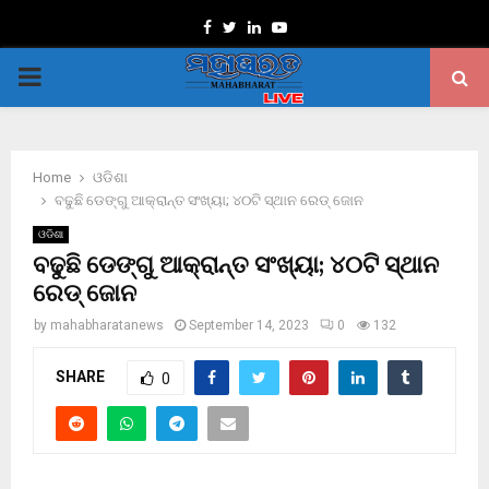
Facebook
Twitter
Linkedin
Youtube
PRIMARY
MENU
Home
ଓଡିଶା
ବଢୁଛି ଡେଙ୍ଗୁ ଆକ୍ରାନ୍ତ ସଂଖ୍ୟା; ୪୦ଟି ସ୍ଥାନ ରେଡ୍‌ ଜୋନ
ଓଡିଶା
ବଢୁଛି ଡେଙ୍ଗୁ ଆକ୍ରାନ୍ତ ସଂଖ୍ୟା; ୪୦ଟି ସ୍ଥାନ
ରେଡ୍‌ ଜୋନ
by
mahabharatanews
September 14, 2023
0
132
SHARE
0