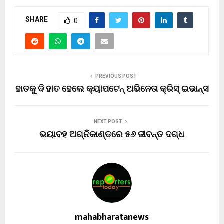
SHARE
0
PREVIOUS POST
ହାତକୁ ଦି ହାତ ହେଲେ କ୍ୟାପଟେନ୍ ଅଭିନେତା କ୍ରିସ୍ ଇଭାନ୍ସ
NEXT POST
ଭୟାବହ ଅଗ୍ନିକାଣ୍ଡରେ ୫୬ ଜୀବନ୍ତ ଦଗ୍ଧ
mahabharatanews