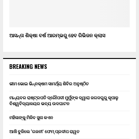
ଆସନ୍ତା ଶିକ୍ଷା ବର୍ଷ ଆରମ୍ଭରୁ ହେବ ରିଭିଜନ କ୍ଲାସ
BREAKING NEWS
ଭୀମ ଭୋଇ ଭିନ୍ନକ୍ଷମ ସାମର୍ଥ୍ୟ ଶିବିର ଅନୁଷ୍ଠିତ
ମାନ୍ୟବର ରାଷ୍ଟ୍ରପତି ଦ୍ରୌପଦୀ ମୁର୍ମୁଙ୍କ ଦ୍ୱାରା ଜଗଦଗୁରୁ କୃପାଳୁ
ବିଶ୍ୱବିଦ୍ୟାଳୟର ଭବ୍ୟ ଉଦଘାଟନ
ମହିଳାଙ୍କୁ ମିଳିବ ସୁନା କଏନ
ଆଖି ବୁଜିଲେ ‘ଗଜନୀ’ ଫେମ୍ ପ୍ରଦୀପ ରାୱତ