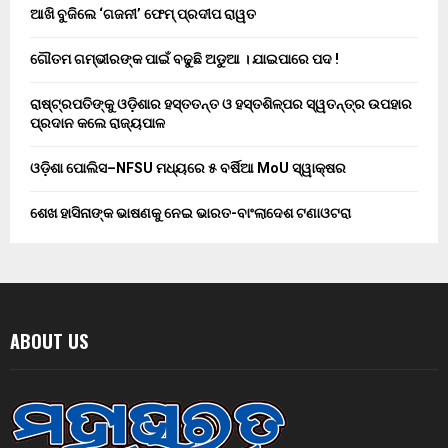
ଆଖି ବୁଜିଲେ ‘ଗଜନୀ’ ଫେମ୍ ପ୍ରଦୀପ ରାୱତ
ଗୌତମ ଗମ୍ଭୀରଙ୍କ ପାଇଁ ବଢୁଛି ଅଡୁଆ । ଯାଇପାରେ ପଦ !
ରାଷ୍ଟ୍ରପତିଙ୍କୁ ଓଡ଼ିଶାର ହସ୍ତତନ୍ତ ଓ ହସ୍ତଶିଳ୍ପର ସ୍ୱତନ୍ତ୍ର ଉପହାର
ପ୍ରଦାନ କଲେ ରାଜ୍ୟପାଳ
ଓଡ଼ିଶା ପୋଲିସ–NFSU ମଧ୍ୟରେ ୫ ବର୍ଷିଆ MoU ସ୍ୱାକ୍ଷର
ଶେଖ ହାସିନାଙ୍କ ଭାଷଣକୁ ନେଇ ଭାରତ-ବାଂଲାଦେଶ ଟଣାଓଟରା
ABOUT US