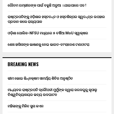
ଗୌତମ ଗମ୍ଭୀରଙ୍କ ପାଇଁ ବଢୁଛି ଅଡୁଆ । ଯାଇପାରେ ପଦ !
ରାଷ୍ଟ୍ରପତିଙ୍କୁ ଓଡ଼ିଶାର ହସ୍ତତନ୍ତ ଓ ହସ୍ତଶିଳ୍ପର ସ୍ୱତନ୍ତ୍ର ଉପହାର
ପ୍ରଦାନ କଲେ ରାଜ୍ୟପାଳ
ଓଡ଼ିଶା ପୋଲିସ–NFSU ମଧ୍ୟରେ ୫ ବର୍ଷିଆ MoU ସ୍ୱାକ୍ଷର
ଶେଖ ହାସିନାଙ୍କ ଭାଷଣକୁ ନେଇ ଭାରତ-ବାଂଲାଦେଶ ଟଣାଓଟରା
BREAKING NEWS
ଭୀମ ଭୋଇ ଭିନ୍ନକ୍ଷମ ସାମର୍ଥ୍ୟ ଶିବିର ଅନୁଷ୍ଠିତ
ମାନ୍ୟବର ରାଷ୍ଟ୍ରପତି ଦ୍ରୌପଦୀ ମୁର୍ମୁଙ୍କ ଦ୍ୱାରା ଜଗଦଗୁରୁ କୃପାଳୁ
ବିଶ୍ୱବିଦ୍ୟାଳୟର ଭବ୍ୟ ଉଦଘାଟନ
ମହିଳାଙ୍କୁ ମିଳିବ ସୁନା କଏନ