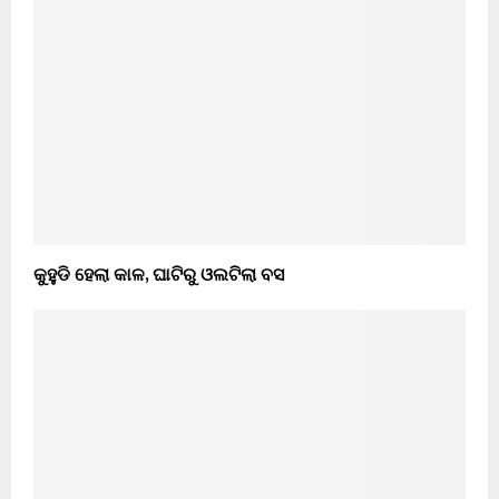
କୁହୁଡି ହେଲା କାଳ, ଘାଟିରୁ ଓଲଟିଲା ବସ