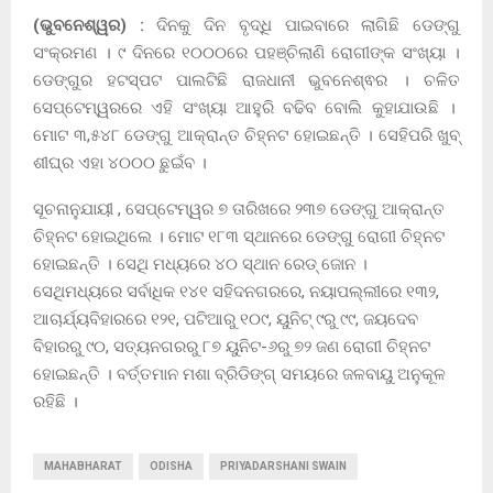
(ଭୁବନେଶ୍ୱର) :
ଦିନକୁ ଦିନ ବୃଦ୍ଧି ପାଇବାରେ ଲାଗିଛି ଡେଙ୍ଗୁ
ସଂକ୍ରମଣ । ୯ ଦିନରେ ୧୦୦୦ରେ ପହଞ୍ଚିଲାଣି ରୋଗୀଙ୍କ ସଂଖ୍ୟା ।
ଡେଙ୍ଗୁର ହଟସ୍ପଟ ପାଲଟିଛି ରାଜଧାନୀ ଭୁବନେଶ୍ଵର । ଚଳିତ
ସେପ୍ଟେମ୍ୱରରେ ଏହି ସଂଖ୍ୟା ଆହୁରି ବଢିବ ବୋଲି କୁହାଯାଉଛି ।
ମୋଟ ୩,୫୪୮ ଡେଙ୍ଗୁ ଆକ୍ରାନ୍ତ ଚିହ୍ନଟ ହୋଇଛନ୍ତି । ସେହିପରି ଖୁବ୍
ଶୀଘ୍ର ଏହା ୪୦୦୦ ଛୁଇଁବ ।
ସୂଚନାନୁଯାୟୀ , ସେପ୍ଟେମ୍ୱର ୭ ତାରିଖରେ ୨୩୭ ଡେଙ୍ଗୁ ଆକ୍ରାନ୍ତ
ଚିହ୍ନଟ ହୋଇଥିଲେ । ମୋଟ ୧୮୩ ସ୍ଥାନରେ ଡେଙ୍ଗୁ ରୋଗୀ ଚିହ୍ନଟ
ହୋଇଛନ୍ତି । ସେଥି ମଧ୍ୟରେ ୪୦ ସ୍ଥାନ ରେଡ୍‌ ଜୋନ ।
ସେଥିମଧ୍ୟରେ ସର୍ବାଧିକ ୧୪୧ ସହିଦନଗରରେ, ନୟାପଲ୍ଲୀରେ ୧୩୨,
ଆଚାର୍ଯ୍ୟବିହାରରେ ୧୨୧, ପଟିଆରୁ ୧୦୯, ୟୁନିଟ୍‌ ୯ରୁ ୯୯, ଜୟଦେବ
ବିହାରରୁ ୯୦, ସତ୍ୟନଗରରୁ ୮୭ ୟୁନିଟ-୬ରୁ ୭୨ ଜଣ ରୋଗୀ ଚିହ୍ନଟ
ହୋଇଛନ୍ତି । ବର୍ତ୍ତମାନ ମଶା ବ୍ରିଡିଙ୍ଗ୍‌ ସମୟରେ ଜଳବାୟୁ ଅନୁକୂଳ
ରହିଛି ।
MAHABHARAT
ODISHA
PRIYADARSHANI SWAIN