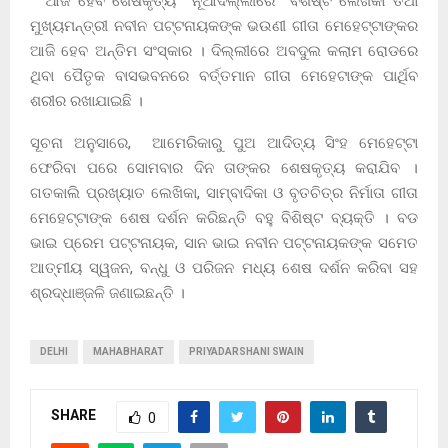
ଆଜି ହେବ ଶେଷକୃତ୍ୟ ନୂଆଦିଲ୍ଲୀରେ ବିଶିଷ୍ଟ ଲେଖିକା ତଥା
ମୁଖ୍ୟମନ୍ତ୍ରୀ ନବୀନ ପଟ୍ଟନାୟକଙ୍କ ଭଉଣୀ ଗୀତା ମେହେଟ୍ଟାଙ୍କର
ଆଜି ହେବ ଅନ୍ତିମ ସଂସ୍କାର । ଦିଲ୍ଲୀରେ ଅବଦୁଲ କଲାମ ରୋଡରେ
ଥିବା ପୈତୃକ ବାସଭବନରେ ବର୍ତ୍ତମାନ ଗୀତା ମେହେଟାଙ୍କ ପାର୍ଥିବ
ଶରୀର ରଖାଯାଇଛି ।
ସୂଚନା ଅନୁସାରେ, ଆମେରିକାରୁ ପୁଅ ଆଦିତ୍ୟ ସିଂହ ମେହେଟ୍ଟା
ଫେରିବା ପରେ ସୋମବାର ଦିନ ତାଙ୍କର ଶେଷକୃତ୍ୟ କରାଯିବ ।
ଗତକାଲି ପ୍ରଖ୍ୟାତ ଲେଖିକା, ସାମ୍ବାଦିକା ଓ ବୃତଚିତ୍ର ନିର୍ମାତା ଗୀତା
ମେହେଟ୍ଟାଙ୍କ ଶେଷ ଦର୍ଶନ କରିଛନ୍ତି ବହୁ ବିଶିଷ୍ଟ ବ୍ୟକ୍ତି । ବଡ
ଭାଇ ପ୍ରେମ ପଟ୍ଟନାୟକ, ସାନ ଭାଇ ନବୀନ ପଟ୍ଟନାୟକଙ୍କ ସମେତ
ଆତ୍ମୀୟ ସ୍ୱଜନ, ବନ୍ଧୁ ଓ ପରିଜନ ମଧ୍ୟ ଶେଷ ଦର୍ଶନ କରିବା ସହ
ଶ୍ରଦ୍ଧାଞ୍ଜଳି ଜଣାଇଛନ୍ତି ।
DELHI
MAHABHARAT
PRIYADARSHANI SWAIN
SHARE
0