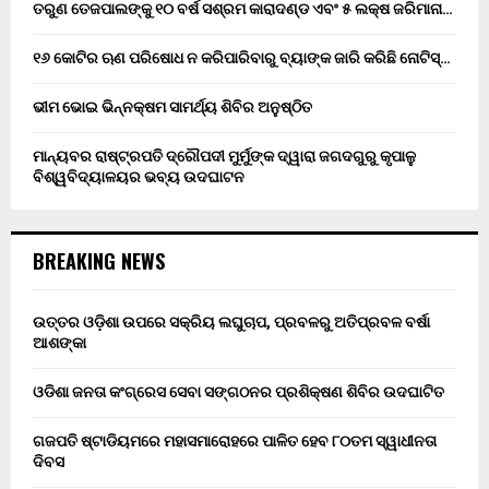
ତରୁଣ ତେଜପାଲଙ୍କୁ ୧୦ ବର୍ଷ ସଶ୍ରମ କାରାଦଣ୍ଡ ଏବଂ ₹୫ ଲକ୍ଷ ଜରିମାନା…
୧୬ କୋଟିର ଋଣ ପରିଷୋଧ ନ କରିପାରିବାରୁ ବ୍ୟାଙ୍କ ଜାରି କରିଛି ନୋଟିସ୍…
ଭୀମ ଭୋଇ ଭିନ୍ନକ୍ଷମ ସାମର୍ଥ୍ୟ ଶିବିର ଅନୁଷ୍ଠିତ
ମାନ୍ୟବର ରାଷ୍ଟ୍ରପତି ଦ୍ରୌପଦୀ ମୁର୍ମୁଙ୍କ ଦ୍ୱାରା ଜଗଦଗୁରୁ କୃପାଳୁ
ବିଶ୍ୱବିଦ୍ୟାଳୟର ଭବ୍ୟ ଉଦଘାଟନ
BREAKING NEWS
ଉତ୍ତର ଓଡ଼ିଶା ଉପରେ ସକ୍ରିୟ ଲଘୁଚାପ, ପ୍ରବଳରୁ ଅତିପ୍ରବଳ ବର୍ଷା
ଆଶଙ୍କା
ଓଡିଶା ଜନତା କଂଗ୍ରେସ ସେବା ସଙ୍ଗଠନର ପ୍ରଶିକ୍ଷଣ ଶିବିର ଉଦଘାଟିତ
ଗଜପତି ଷ୍ଟାଡିୟମରେ ମହାସମାରୋହରେ ପାଳିତ ହେବ ୮୦ତମ ସ୍ୱାଧୀନତା
ଦିବସ