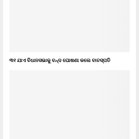
୩୧ ଯାଏ ବିଧାନସଭାକୁ ବନ୍ଦ ଘୋଷଣା କଲେ ବାଚସ୍ପତି