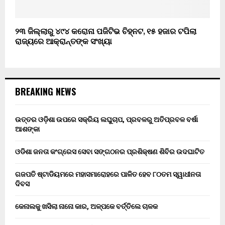
୨୩ ଜିଲ୍ଲାରୁ ୪୯୪ କରୋନା ପଜିଟିଭ ଚିହ୍ନଟ, ୧୫ ହଜାର ଟପିଲା
ରାଜ୍ୟରେ ଆକ୍ରାନ୍ତଙ୍କ ସଂଖ୍ୟା
BREAKING NEWS
ଉତ୍ତର ଓଡ଼ିଶା ଉପରେ ସକ୍ରିୟ ଲଘୁଚାପ, ପ୍ରବଳରୁ ଅତିପ୍ରବଳ ବର୍ଷା
ଆଶଙ୍କା
ଓଡିଶା ଜନତା କଂଗ୍ରେସ ସେବା ସଙ୍ଗଠନର ପ୍ରଶିକ୍ଷଣ ଶିବିର ଉଦଘାଟିତ
ଗଜପତି ଷ୍ଟାଡିୟମରେ ମହାସମାରୋହରେ ପାଳିତ ହେବ ୮୦ତମ ସ୍ୱାଧୀନତା
ଦିବସ
କେନାଲକୁ ଖସିଲା ନାନୋ କାର, ଅଳ୍ପକେ ବର୍ତ୍ତିଲେ ଚାଳକ