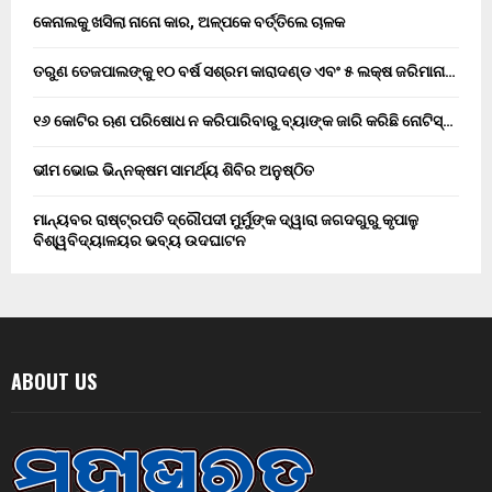
କେନାଲକୁ ଖସିଲା ନାନୋ କାର, ଅଳ୍ପକେ ବର୍ତ୍ତିଲେ ଚାଳକ
ତରୁଣ ତେଜପାଲଙ୍କୁ ୧୦ ବର୍ଷ ସଶ୍ରମ କାରାଦଣ୍ଡ ଏବଂ ₹୫ ଲକ୍ଷ ଜରିମାନା…
୧୬ କୋଟିର ଋଣ ପରିଷୋଧ ନ କରିପାରିବାରୁ ବ୍ୟାଙ୍କ ଜାରି କରିଛି ନୋଟିସ୍…
ଭୀମ ଭୋଇ ଭିନ୍ନକ୍ଷମ ସାମର୍ଥ୍ୟ ଶିବିର ଅନୁଷ୍ଠିତ
ମାନ୍ୟବର ରାଷ୍ଟ୍ରପତି ଦ୍ରୌପଦୀ ମୁର୍ମୁଙ୍କ ଦ୍ୱାରା ଜଗଦଗୁରୁ କୃପାଳୁ
ବିଶ୍ୱବିଦ୍ୟାଳୟର ଭବ୍ୟ ଉଦଘାଟନ
ABOUT US