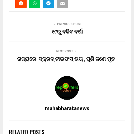
PREVIOUS POST
୧୯ରୁ ବଢିବ ବର୍ଷା
NEXT POST
ରାଜ୍ୟରେ ସ୍କ୍ରବ୍ ଟାଇଫସ୍ ଭୟ , ପୁଣି ଜଣେ ମୃତ
mahabharatanews
RELATED POSTS