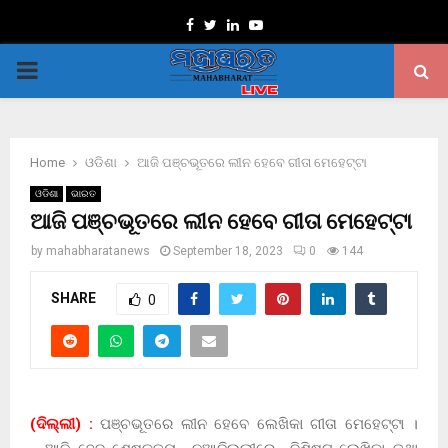
Facebook
Twitter
Linkedin
Youtube
PRIMARY
MENU
Home
ଓଡିଶା
ଆଜି ପଞ୍ଚଭୂତରେ ଲୀନ ହେବେ ଗୀତା ମେହେଟ୍ଟା
ଓଡିଶା
ଭାରତ
ଆଜି ପଞ୍ଚଭୂତରେ ଲୀନ ହେବେ ଗୀତା ମେହେଟ୍ଟା
by
mahabharatanews
September 18, 2023
0
144
SHARE
0
(ଦିଲ୍ଲୀ) :
ପଞ୍ଚଭୂତରେ ଲୀନ ହେବେ ଲେଖିକା ଗୀତା ମେହେଟ୍ଟା ।