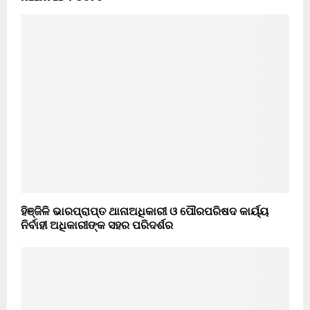
ହିଞ୍ଜିଳି ଭାରପ୍ରାପ୍ତ ଥାନାଅଧିକାରୀ ଓ ପୌରପରିଷଦ କାର୍ୟ୍ୟ
ନିର୍ବାହୀ ଅଧିକାରୀଙ୍କ ସହର ପରିଦର୍ଶର