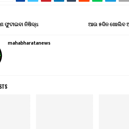
ଣ ଫୁଟାଇବା ନିଷିଦ୍ଧ
ଆଉ ୫ଦିନ ଖୋଲିବ ଅ
mahabharatanews
STS