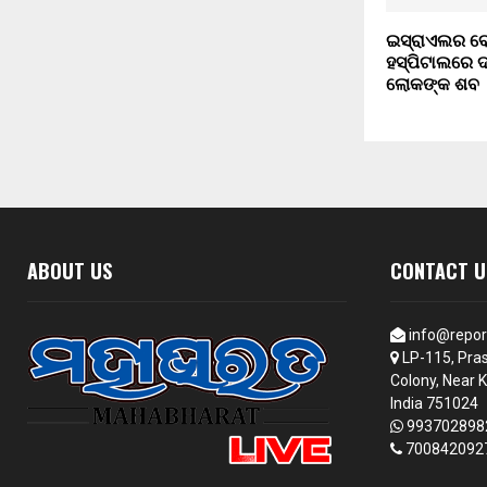
ଇସ୍ରାଏଲର ବୋ
ହସ୍ପିଟାଲରେ ଦବ
ଲୋକଙ୍କ ଶବ
ABOUT US
CONTACT U
info@repor
LP-115, Pras
Colony, Near K
India 751024
993702898
700842092