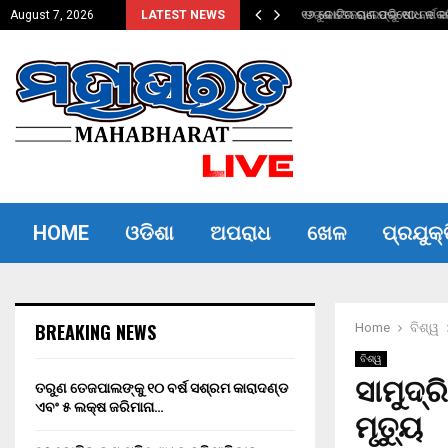
ଦଣ୍ଡ ଏବଂ…
୧୬ କୋଟିର ଋଣ ପରିଷୋଧ ନ କରିପ
August 7, 2026
LATEST NEWS
HOME
ଓଡିଶା
ଅପରାଧ
ଖେଳ
ପ୍ରଯୁକ୍
BREAKING NEWS
Home
ବିଶ୍ୱ
ବିଶ୍ୱ
ସାମୁଦ୍
ତରୁଣ ତେଜପାଲଙ୍କୁ ୧୦ ବର୍ଷ ସଶ୍ରମ କାରାଦଣ୍ଡ
ଏବଂ ₹୫ ଲକ୍ଷ ଜରିମାନା…
ମୃତ୍ୟୁ