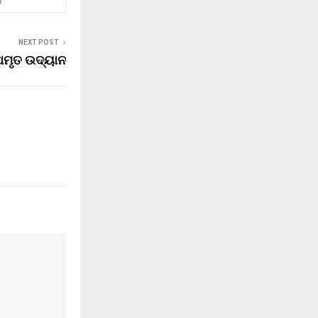
NEXT POST
ମୃତ ଉଦ୍ୟାନ