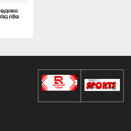
ାଭ୍ୟାସରେ
ତୀୟ ମହିଳା