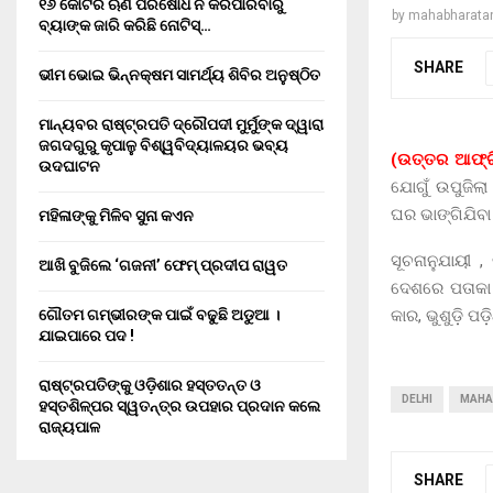
୧୬ କୋଟିର ଋଣ ପରିଷୋଧ ନ କରିପାରିବାରୁ
by
mahabharata
ବ୍ୟାଙ୍କ ଜାରି କରିଛି ନୋଟିସ୍…
SHARE
ଭୀମ ଭୋଇ ଭିନ୍ନକ୍ଷମ ସାମର୍ଥ୍ୟ ଶିବିର ଅନୁଷ୍ଠିତ
ମାନ୍ୟବର ରାଷ୍ଟ୍ରପତି ଦ୍ରୌପଦୀ ମୁର୍ମୁଙ୍କ ଦ୍ୱାରା
ଜଗଦଗୁରୁ କୃପାଳୁ ବିଶ୍ୱବିଦ୍ୟାଳୟର ଭବ୍ୟ
(ଉତ୍ତର ଆଫ୍ର
ଉଦଘାଟନ
ଯୋଗୁଁ ଉପୁଜିଲା
ଘର ଭାଙ୍ଗିଯିବା
ମହିଳାଙ୍କୁ ମିଳିବ ସୁନା କଏନ
ସୂଚନାନୁଯାୟୀ 
ଆଖି ବୁଜିଲେ ‘ଗଜନୀ’ ଫେମ୍ ପ୍ରଦୀପ ରାୱତ
ଦେଶରେ ପତାକା 
କାର, ଭୁଶୁଡ଼ି 
ଗୌତମ ଗମ୍ଭୀରଙ୍କ ପାଇଁ ବଢୁଛି ଅଡୁଆ ।
ଯାଇପାରେ ପଦ !
ରାଷ୍ଟ୍ରପତିଙ୍କୁ ଓଡ଼ିଶାର ହସ୍ତତନ୍ତ ଓ
DELHI
MAHA
ହସ୍ତଶିଳ୍ପର ସ୍ୱତନ୍ତ୍ର ଉପହାର ପ୍ରଦାନ କଲେ
ରାଜ୍ୟପାଳ
SHARE