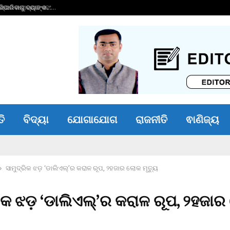
ାରିବାରୁ ବ୍ୟାଙ୍କ…
ଭୀମ ଭୋଇ ଭିନ୍ନକ୍ଷମ 
ତି
ବିଦ୍ୟା
ଯୋଗାଯୋଗ
ରାଜନୀତି
ଵାଣିଜ୍ୟ
ସାମୁଦ୍ରିକ ଝଡ଼ ‘ଡାଲିଏଲ୍’ର କରାଳ ରୂପ, ୨ହଜାର ଲୋକ ମୃତ୍ୟୁ
ରିକ ଝଡ଼ ‘ଡାଲିଏଲ୍’ର କରାଳ ରୂପ, ୨ହଜା