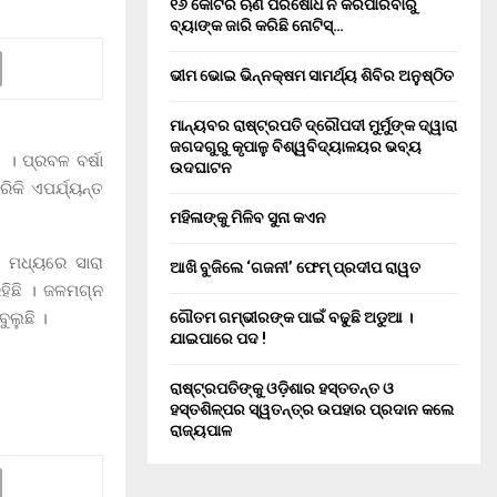
୧୬ କୋଟିର ଋଣ ପରିଷୋଧ ନ କରିପାରିବାରୁ
ବ୍ୟାଙ୍କ ଜାରି କରିଛି ନୋଟିସ୍…
ଭୀମ ଭୋଇ ଭିନ୍ନକ୍ଷମ ସାମର୍ଥ୍ୟ ଶିବିର ଅନୁଷ୍ଠିତ
ମାନ୍ୟବର ରାଷ୍ଟ୍ରପତି ଦ୍ରୌପଦୀ ମୁର୍ମୁଙ୍କ ଦ୍ୱାରା
ଜଗଦଗୁରୁ କୃପାଳୁ ବିଶ୍ୱବିଦ୍ୟାଳୟର ଭବ୍ୟ
 । ପ୍ରବଳ ବର୍ଷା
ଉଦଘାଟନ
ିକି ଏପର୍ଯ୍ୟନ୍ତ
ମହିଳାଙ୍କୁ ମିଳିବ ସୁନା କଏନ
ି ମଧ୍ୟରେ ସାରା
ଆଖି ବୁଜିଲେ ‘ଗଜନୀ’ ଫେମ୍ ପ୍ରଦୀପ ରାୱତ
ହିଛି । ଜଳମଗ୍ନ
ୁଲୁଛି ।
ଗୌତମ ଗମ୍ଭୀରଙ୍କ ପାଇଁ ବଢୁଛି ଅଡୁଆ ।
ଯାଇପାରେ ପଦ !
ରାଷ୍ଟ୍ରପତିଙ୍କୁ ଓଡ଼ିଶାର ହସ୍ତତନ୍ତ ଓ
ହସ୍ତଶିଳ୍ପର ସ୍ୱତନ୍ତ୍ର ଉପହାର ପ୍ରଦାନ କଲେ
ରାଜ୍ୟପାଳ