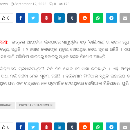
news
September 12, 2023
0
173
0
ିକା):
ଉତ୍ତର ଆଫ୍ରିକା ଲିବ୍ୟାରେ ସାମୁଦ୍ରିକ ଝଡ଼ ‘ଡାଲିଏଲ୍’ ର କରାଳ ରୂପ
 ବନ୍ୟା ସ୍ଥିତି । ୨ ହଜାର ଲୋକଙ୍କ ମୃତ୍ୟୁ ହୋଇଥିବା ନେଇ ସୂଚନା ରହିଛି । ଏପର
 ସହ ପାଣି ପସିଯିବା କାରଣରୁ ହଜାରରୁ ଅଧିକ ଲୋକ ନିଖୋଜ ଅଛନ୍ତି ।
, ଲିବିଆରେ ପ୍ରଧାନମନ୍ତ୍ରୀ ତିନି ଦିନ ଶୋକ ଘୋଷଣା କରିଛନ୍ତି । ଏହି ଅବଧ
ଅଧା ନଇଁ ରହିବା ନେଇ ସୂଚନା ରହିଛି । ବର୍ତ୍ତମାନ ଲିବିଆର ସ୍ଥିତି ଭୟାଭୟ ର
ପଡ଼ିଥିବା ଘର ଏବଂ ରାସ୍ତାରେ ଜଳ ପ୍ରବାହିତ ହେଉଥିବାର ସୋସିଆଲ ମିଡିଆରେ ଘୁରି ବ
BHARAT
PRIYADARSHANI SWAIN
0