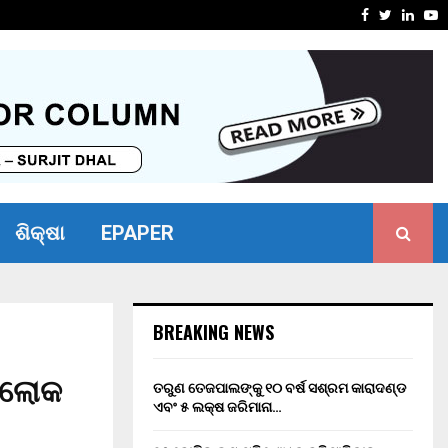
ସାମର୍ଥ୍ୟ ଶିବିର ଅନୁଷ୍ଠିତ
ମାନ୍ୟବର ର
Facebook
Twitter
Linke
Y
ଶିକ୍ଷା
EPAPER
BREAKING NEWS
ର ଲୋକ
ତରୁଣ ତେଜପାଲଙ୍କୁ ୧୦ ବର୍ଷ ସଶ୍ରମ କାରାଦଣ୍ଡ
ଏବଂ ₹୫ ଲକ୍ଷ ଜରିମାନା…