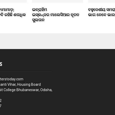
ମାମାଡ଼;
ଇବ୍ରାହିମ
ବହୁଦେଶୀୟ ସମର
ି ରହିଛି ଶତାଧିକ
ଇସ୍କନ୍ଦର ମାଲେସିଆର ନୂତନ
ଭାଗ ନେବେ ଭାର
ସୁଲତାନ
S
terstoday.com
anti Vihar, Housing Board
iit College Bhubaneswar, Odisha,
2
7