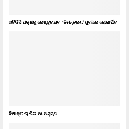
ଓଟିଡିସି ପକ୍ଷରୁ ରେଷ୍ଟୁରାଣ୍ଟ ‘ନିମନ୍ତ୍ରଣ’ ପୁରୀରେ ଲୋକାର୍ପିତ
ବିଷାକ୍ତ ଚା ପିଇ ୧୫ ଅସୁସ୍ଥ