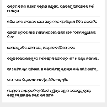
ଉତ୍ତର ଓଡ଼ିଶା ଉପରେ ସକ୍ରିୟ ଲଘୁଚାପ, ପ୍ରବଳରୁ ଅତିପ୍ରବଳ ବର୍ଷା
ଆଶଙ୍କା
ଓଡିଶା ଜନତା କଂଗ୍ରେସ ସେବା ସଙ୍ଗଠନର ପ୍ରଶିକ୍ଷଣ ଶିବିର ଉଦଘାଟିତ
ଗଜପତି ଷ୍ଟାଡିୟମରେ ମହାସମାରୋହରେ ପାଳିତ ହେବ ୮୦ତମ ସ୍ୱାଧୀନତା
ଦିବସ
କେନାଲକୁ ଖସିଲା ନାନୋ କାର, ଅଳ୍ପକେ ବର୍ତ୍ତିଲେ ଚାଳକ
ତରୁଣ ତେଜପାଲଙ୍କୁ ୧୦ ବର୍ଷ ସଶ୍ରମ କାରାଦଣ୍ଡ ଏବଂ ₹୫ ଲକ୍ଷ ଜରିମାନା…
୧୬ କୋଟିର ଋଣ ପରିଷୋଧ ନ କରିପାରିବାରୁ ବ୍ୟାଙ୍କ ଜାରି କରିଛି ନୋଟିସ୍…
ଭୀମ ଭୋଇ ଭିନ୍ନକ୍ଷମ ସାମର୍ଥ୍ୟ ଶିବିର ଅନୁଷ୍ଠିତ
ମାନ୍ୟବର ରାଷ୍ଟ୍ରପତି ଦ୍ରୌପଦୀ ମୁର୍ମୁଙ୍କ ଦ୍ୱାରା ଜଗଦଗୁରୁ କୃପାଳୁ
ବିଶ୍ୱବିଦ୍ୟାଳୟର ଭବ୍ୟ ଉଦଘାଟନ