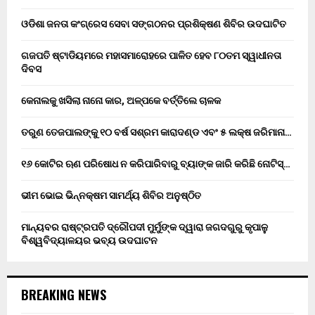
ଓଡିଶା ଜନତା କଂଗ୍ରେସ ସେବା ସଙ୍ଗଠନର ପ୍ରଶିକ୍ଷଣ ଶିବିର ଉଦଘାଟିତ
ଗଜପତି ଷ୍ଟାଡିୟମରେ ମହାସମାରୋହରେ ପାଳିତ ହେବ ୮୦ତମ ସ୍ୱାଧୀନତା
ଦିବସ
କେନାଲକୁ ଖସିଲା ନାନୋ କାର, ଅଳ୍ପକେ ବର୍ତ୍ତିଲେ ଚାଳକ
ତରୁଣ ତେଜପାଲଙ୍କୁ ୧୦ ବର୍ଷ ସଶ୍ରମ କାରାଦଣ୍ଡ ଏବଂ ₹୫ ଲକ୍ଷ ଜରିମାନା…
୧୬ କୋଟିର ଋଣ ପରିଷୋଧ ନ କରିପାରିବାରୁ ବ୍ୟାଙ୍କ ଜାରି କରିଛି ନୋଟିସ୍…
ଭୀମ ଭୋଇ ଭିନ୍ନକ୍ଷମ ସାମର୍ଥ୍ୟ ଶିବିର ଅନୁଷ୍ଠିତ
ମାନ୍ୟବର ରାଷ୍ଟ୍ରପତି ଦ୍ରୌପଦୀ ମୁର୍ମୁଙ୍କ ଦ୍ୱାରା ଜଗଦଗୁରୁ କୃପାଳୁ
ବିଶ୍ୱବିଦ୍ୟାଳୟର ଭବ୍ୟ ଉଦଘାଟନ
BREAKING NEWS