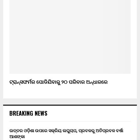
ଟ୍ରାନ୍ସଫର୍ମର ପୋଡିଯିବାରୁ ୨୦ ପରିବାର ଅନ୍ଧାରରେ
BREAKING NEWS
ଉତ୍ତର ଓଡ଼ିଶା ଉପରେ ସକ୍ରିୟ ଲଘୁଚାପ, ପ୍ରବଳରୁ ଅତିପ୍ରବଳ ବର୍ଷା
ଆଶଙ୍କା