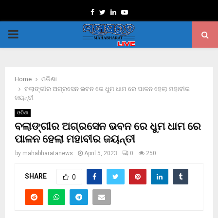
Facebook
Twitter
Linkedin
Youtube
PRIMARY
MENU
Home
ଓଡିଶା
ବଲାଙ୍ଗୀର ଅଗ୍ରସେନ ଭବନ ରେ ଧୁମ ଧାମ ରେ ପାଳନ ହେଲା ମହାବୀର
ଜୟନ୍ତୀ
ଓଡିଶା
ବଲାଙ୍ଗୀର ଅଗ୍ରସେନ ଭବନ ରେ ଧୁମ ଧାମ ରେ
ପାଳନ ହେଲା ମହାବୀର ଜୟନ୍ତୀ
by
mahabharatanews
April 5, 2023
0
250
SHARE
0