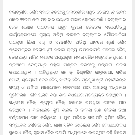
ବଲାଙ୍ଗୀର: ଜୈନ ସମାଜ ତରଫରୁ ବଲାଙ୍ଗୀର ସ୍ଥିତ ତେରାପନ୍ତ ଭବନ
ଠାରେ ୨୨ତମ ଶ୍ରୀ ମହାବୀର ଜୟନ୍ତୀ ପାଳନ ହୋଇଯାଇଛି । ବଲାଙ୍ଗୀର
ଜୈନ ଶାଖାର ଅଧ୍ୟକ୍ଷ ଧ୍ରୁବ କୁମାର ଜୈନଙ୍କ ସଭାପତିତ୍ୱ
କାର୍ୟ୍ୟକ୍ରମରେ ମୁଖ୍ୟ ଅତିଥି ଭାବରେ ବଲାଙ୍ଗୀର ପୌରପାଳିକା
ଅଧକ୍ଷା ଲିକା ସାହୁ ଓ ସମ୍ମାନିତ ଅତିଥି ଭାବରେ ଶ୍ରୀ ଜୈନ
ଶ୍ଵେତାମ୍ବର ତେରାପନ୍ତୀ ସଭାର ରାଜ୍ୟ ଉପସଭାପତି ମନୋଜ ଜୈନ,
ତେରାପନ୍ତ ମହିଳା ମଣ୍ଡଳ ଅଧ୍ୟକ୍ଷା ମମତା ଜୈନ ମଞ୍ଚାସୀନ ଥିଲେ ।
ପ୍ରଥମେ ତେରାପନ୍ତ ମହିଳା ମଣ୍ଡଳ ତରଫରୁ ମଙ୍ଗଳା ଚରଣ
କରାଯାଇଥିଲା । ଅତିଥିବୃନ୍ଦ ସହ ଡ଼. ବିଶ୍ଵଜିତ କାନୁନଗୋ, ସରିତା
ମୋଦୀ, ଶ୍ରୟଃସୀ ଜେନ ଜୈନ, ସଂଜୀବ ଜୈନ ପ୍ରମୁଖ ଶ୍ରୀ ମହାବୀରଙ୍କ
ସତ୍ୟ ଓ ଅହିଂସା ମାଧ୍ୟମରେ ମାନବତାର ପାଠ, ଅଜ୍ଞାନରୁ ଅନ୍ଧକାର
ଦୂରୀକରଣ , ଜୀବ ପ୍ରତି ଦୟା ଭାବ ବିଷୟରେ ମତବ୍ୟକ୍ତ ରଖିଥିଲେ ।
ସନ୍ତୋଷ ଜୈନ, ଶ୍ୱେତା ଜୈନ, କୋମଳ ଚଉଧୁରୀ ଗୀତକା ପାଠ
କରିଥିଲେ । ଜ୍ଞାନଶାଳର କୁନି ବାଳକ ଓ ବାଳିକା ଗଣ ଗୀତିକା ତଥା
ବର୍ଣ୍ଣବୋଧ ଗାନ କରିଥିଲେ । ଯୁବ ପରିଷଦ ସଭାପତି ସୁମିତ ଜୈନ,
ସମ୍ପାଦକ ସୌରଭ ଜୈନ, ଶାଖା ସଚିବ ଶେଲେଶ ଜୈନ କୋଷାଧ୍ୟକ୍ଷ
ସୁବୋଧ ଜୈନ, ସୁବାଷ ଜୈନ ତଥାପି ଅନ୍ୟମାନେ ଉପସ୍ଥିତ ରହି ବିଶେଷ