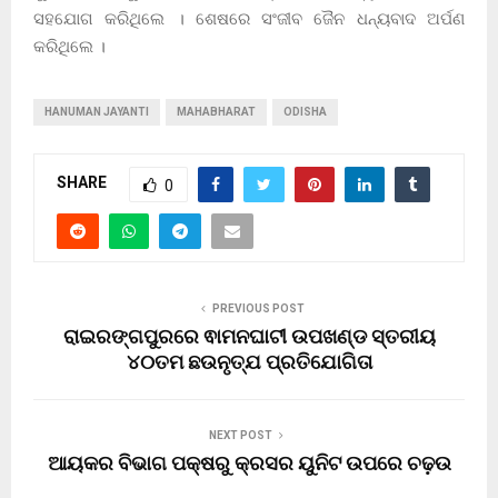
ସହଯୋଗ କରିଥିଲେ । ଶେଷରେ ସଂଜୀବ ଜୈନ ଧନ୍ୟବାଦ ଅର୍ପଣ
କରିଥିଲେ ।
HANUMAN JAYANTI
MAHABHARAT
ODISHA
SHARE
0
PREVIOUS POST
ରାଇରଙ୍ଗପୁରରେ ଵାମନଘାଟୀ ଉପଖଣ୍ଡ ସ୍ତରୀୟ
୪୦ତମ ଛଉନୃତ୍ଯ ପ୍ରତିଯୋଗିତା
NEXT POST
ଆୟକର ବିଭାଗ ପକ୍ଷରୁ କ୍ରସର ୟୁନିଟ ଉପରେ ଚଢ଼ଉ