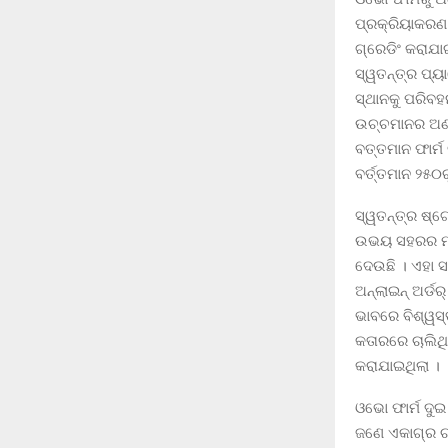
ପ୍ରକ୍ରିୟାକରଣ 
ଗ୍ରେଡିଂ କରାଯ
ସ୍ୱତନ୍ତ୍ର ପ୍ୟା
ସ୍ଥାନକୁ ପରିବ
ଉଚ୍ଚମାନର ଅଣ୍ଡ
ବତ୍ତମାନ ଫାର୍ମ
ବର୍ତ୍ତମାନ ୨୫୦ର
ସ୍ୱତନ୍ତ୍ର ଷ୍ଟ
ଉଭୟ ସହରର ମର୍
ଦେଉଛି । ଏହା ସ
ଅନ୍ଲାଇନ୍ ଅର୍ଡ
ଭାବରେ ବିଶ୍ୱସ୍
କତାରରେ ଚାଲିଥି
କରାଯାଇଥିଲା ।
ଓଭୋ ଫାର୍ମ ଦୁଇ
ଜଣେ ଏକାଗ୍ର ଚା