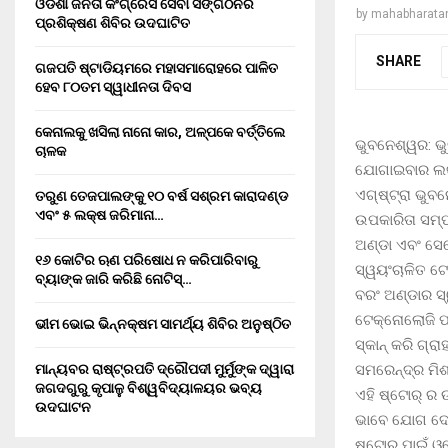
ଓଡିଶା ଜନତା କଂଗ୍ରେସ ସେବା ସଙ୍ଗଠନର
by
mahabharata
ପ୍ରଶିକ୍ଷଣ ଶିବିର ଉଦଘାଟିତ
SHARE
ଗଜପତି ଷ୍ଟାଡିୟମରେ ମହାସମାରୋହରେ ପାଳିତ
ହେବ ୮୦ତମ ସ୍ୱାଧୀନତା ଦିବସ
କେନାଲକୁ ଖସିଲା ନାନୋ କାର, ଅଳ୍ପକେ ବର୍ତ୍ତିଲେ
ଭୁବନେଶ୍ୱର: ଭ
ଚାଳକ
ଯୋଗାଇବାର ଲକ୍
ଏଗ୍ଷ୍ଟ୍ରା ଭୁବ
ତରୁଣ ତେଜପାଲଙ୍କୁ ୧୦ ବର୍ଷ ସଶ୍ରମ କାରାଦଣ୍ଡ
ଏବଂ ₹୫ ଲକ୍ଷ ଜରିମାନା…
ଉପକାରିତା ସମ୍ପର
ଅଣ୍ଡା ଏବଂ ସେଲ
୧୬ କୋଟିର ଋଣ ପରିଷୋଧ ନ କରିପାରିବାରୁ
ସ୍ୱୟଂଚାଳିତ ଟେ
ବ୍ୟାଙ୍କ ଜାରି କରିଛି ନୋଟିସ୍…
ବରଂ ଅଣ୍ଡାର ସ୍
ଟେକ୍ନୋଲୋଜି ପ
ଭୀମ ଭୋଇ ଭିନ୍ନକ୍ଷମ ସାମର୍ଥ୍ୟ ଶିବିର ଅନୁଷ୍ଠିତ
ସ୍କାନ୍ କରି ଗ୍ର
ସମରେନ୍ଦ୍ର ମିଶ
ମାନ୍ୟବର ରାଷ୍ଟ୍ରପତି ଦ୍ରୌପଦୀ ମୁର୍ମୁଙ୍କ ଦ୍ୱାରା
ଜଗଦଗୁରୁ କୃପାଳୁ ବିଶ୍ୱବିଦ୍ୟାଳୟର ଭବ୍ୟ
ଏହି ଷ୍ଟୋର୍ ର 
ଉଦଘାଟନ
ଭାବେ ଯୋଗ ଦେଇଥ
ଷ୍ଟୋର୍ ପାଇଁ ଓ