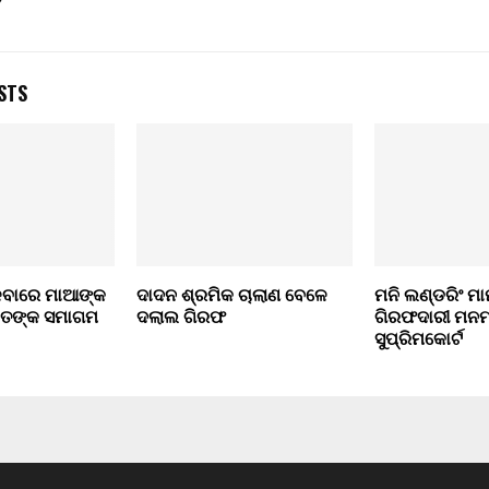
STS
ଳବାରେ ମାଆଙ୍କ
ଦାଦନ ଶ୍ରମିକ ଚାଲାଣ ବେଳେ
ମନି ଲଣ୍ଡରିଂ ମ
୍ତଙ୍କ ସମାଗମ
ଦଲାଲ ଗିରଫ
ଗିରଫଦାରୀ ମନମାନ
ସୁପ୍ରିମକୋର୍ଟ