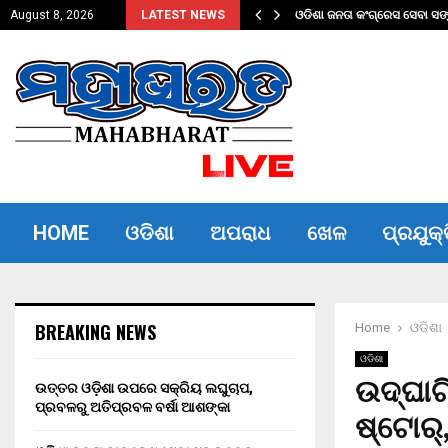
୍ରବଳରୁ ଅତିପ୍ରବଳ…
ଓଡିଶା ଜନତା କଂଗ୍ରେସ ସେବା ସ
August 8, 2026
LATEST NEWS
HOME
ଓଡିଶା
ଅପରାଧ
ଖେଳ
ପ୍ରଯୁକ୍
BREAKING NEWS
Home
ଓଡିଶା
ଓଡିଶା
ଉଦ୍ଘାଟ
ଉତ୍ତର ଓଡ଼ିଶା ଉପରେ ସକ୍ରିୟ ଲଘୁଚାପ,
ପ୍ରବଳରୁ ଅତିପ୍ରବଳ ବର୍ଷା ଆଶଙ୍କା
ଷ୍ଟୋର୍