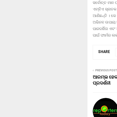
ସର୍ବୋଚ୍ଚ ମାନ
ଏମ୍ବିଏ ସ୍ନାତକ
ଆଣିଛନ୍ତି । ସେ
ଅଭିନବ ଉପାୟ ଅ
ପାରଦର୍ଶିତା ଏବ
ପାଇଁ ଫାର୍ମର ଲ
SHARE
PREVIOUS POST
ଆରମ୍ଭ ହେଲା 
ପ୍ରଦର୍ଶନୀ