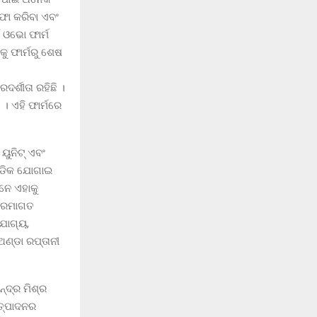
ସଫା କରିବା ଏବଂ
 ଓଭୋ ଫାର୍ମ
କୁ ଫାର୍ମରୁ ଶେଷ
ର୍ଶୀତା ରହିଛି ।
। ଏହି ଫାର୍ମରେ
ୟୁନିଟ୍ ଏବଂ
ଗୁଡିକ ଯୋଗାଇ
ନେ ଏହାକୁ
 କ୍ରମାଗତ
ଯୋଗ୍ୟ,
ଅଣ୍ଡା ରପ୍ତାନୀ
୍ଦ୍ର ମିଶ୍ର
ଉତ୍ପାଦନର