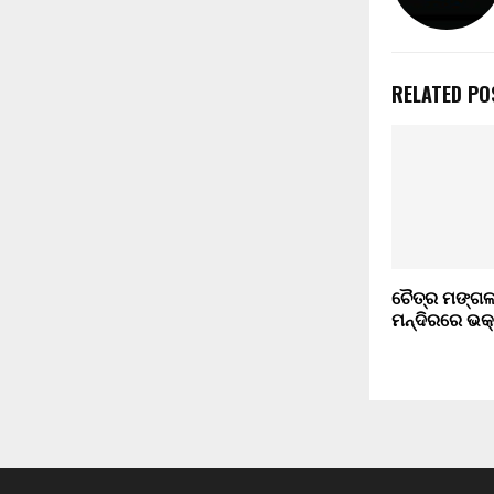
RELATED PO
ଚୈତ୍ର ମଙ୍ଗ
ମନ୍ଦିରରେ ଭକ