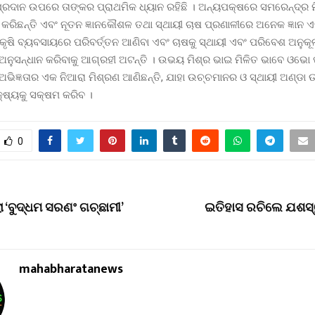
 ପ୍ରଦାନ ଉପରେ ତାଙ୍କର ପ୍ରାଥମିକ ଧ୍ୟାନ ରହିଛି । ଅନ୍ୟପକ୍ଷରେ ସମରେନ୍ଦ୍ର 
 କରିଛନ୍ତି ଏବଂ ନୂତନ ଜ୍ଞାନକୌଶଳ ତଥା ସ୍ଥାୟୀ ଚାଷ ପ୍ରଣାଳୀରେ ଅନେକ ଜ୍ଞାନ ଏବ
 କୃଷି ବ୍ୟବସାୟରେ ପରିବର୍ତ୍ତନ ଆଣିବା ଏବଂ ଚାଷକୁ ସ୍ଥାୟୀ ଏବଂ ପରିବେଶ ଅନୁକୂ
ନୁସନ୍ଧାନ କରିବାକୁ ଆଗ୍ରହୀ ଅଟନ୍ତି । ଉଭୟ ମିଶ୍ର ଭାଇ ମିଳିତ ଭାବେ ଓଭୋ 
ଂ ଅଭିଜ୍ଞତାର ଏକ ନିଆରା ମିଶ୍ରଣ ଆଣିଛନ୍ତି, ଯାହା ଉଚ୍ଚମାନର ଓ ସ୍ଥାୟୀ ଅଣ୍ଡା
କ୍ଷ୍ୟକୁ ସକ୍ଷମ କରିବ ।
0
‘ବୁଦ୍ଧମ ସରଣଂ ଗଚ୍ଛାମୀ’
ଇତିହାସ ରଚିଲେ ଯଶସ
mahabharatanews