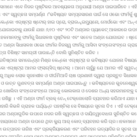
େମାନେ ଏବେ ନିଜର ପୃଷ୍ଟିକର ଆବଶ୍ୟକତା ଅନୁଯାୟୀ ଅଣ୍ଡା ପାଇପାରିବେ । ଏହି
 ଏବଂ ସ୍ୱଚ୍ଛତା ସମ୍ପର୍ଣ୍ଣ ।”ଭବିଷ୍ୟତ ସମ୍ପ୍ରସାରଣ ପାଇଁ ସେ ଓଭୋ ଫାର୍ମର୍କୁ ଶ
େନ୍କୋ ଏଗ୍ଷ୍ଟ୍ରା ଷ୍ଟୋର୍ ହାଇ ପ୍ରୋ, ବ୍ରାଉନ୍,ଇମ୍ୟୁନୋ, ମୋର୍ଓଭୋ ଏବଂ ଅନ୍-
ୀ ଯୋଗାଇବାକୁ ଯାଉଛି ଯାହା ୬,୧୦ ଏବଂ ୨୦ଟି ଅଣ୍ଡାର ପ୍ୟାକେଟ୍ ଆକାରରେ ଉପ
ରାହକମାନଙ୍କୁ ଫାର୍ମରୁ ସିଧାସଳଖ ପୃଷ୍ଟିକର ଏବଂ ସତେଜ ଅଣ୍ଡା ଯୋଗାଇବ । ଷ୍ଟୋର୍
 ଅଣ୍ଡା ସିଧାସଳଖ ଓଭୋ ଫାର୍ମର ନିଜସ୍ୱ ଫାର୍ମରୁ ଆସିବା ସଂଙ୍ଗେସଂଙ୍ଗେ ଗ୍ର
ତ୍ତା ବିଶିଷ୍ଟ ସାମଗ୍ରୀ ପାଉଛନ୍ତି ବୋଲି ସୁନିଶ୍ଚିତ କରିବ ।
ରତିଷ୍ଠାତା ସମରେନ୍ଦ୍ର ମିଶ୍ର କେନ୍କୋ ଏଗ୍ଷ୍ଟ୍ରା ର ଭବିଷ୍ୟତ ଯୋଜନା ବିଷୟ
ନ୍କୋ ଏଗ୍ଷ୍ଟ୍ରା ଆମର ଫ୍ଲାଗ୍ସିପ୍ ଷ୍ଟୋର୍ । ଆମେ ଚାହୁଁଛୁ ଯେ ଆମର ଏହି ସ୍ୱତ
 ଅଧିକ ଲୋକ ସୃଜନଶୀଳ ଓ ଦୀର୍ଘମିଆଦି ଚାଷ ପ୍ରଣାଳୀ ଦ୍ୱାରା ପ୍ରସ୍ତୁତ ସିଧାସଳଖ
ଓ ଉଚ୍ଚ ଗୁଣବତ୍ତା ସମ୍ପର୍ଣ୍ଣ ଅଣ୍ଡା ପାଇପାରନ୍ତୁ । ଭବିଷ୍ୟତରେ ଭୁବନେଶ୍
ର ଖୋଲିବା ସଂଙ୍ଗେସଂଙ୍ଗେ ଆଗକୁ କୋଲକାତା ଓ ଦେଶର ଅନ୍ୟ ସହରମାନଙ୍କୁ 
ରଖିଛୁ । ଏହି ଅଣ୍ଡା ଫାର୍ମ ବ୍ଲକ୍ ଚେନ୍ ଟେକ୍ନୋଲୋଜି ବ୍ୟବହାର କରିଥାଏ ଯାହା
ବାହାରି କିଭଳି ଗ୍ରାହକ ପର୍ଯ୍ୟନ୍ତ ପହଞ୍ଚିଲା ସେ ବିଷୟରେ ସୂଚନା ଦିଏ । ଏହି ଟେକ
ତରର ଅଣ୍ଡାଗୁଡିକ ଉପରେ ନଜର ରଖି ସ୍ୱଚ୍ଛତା ଓ ଦାୟିତ୍ୱବୋଧତା ସୁନିଶ୍ଚିତ କର
ହାୟତାରେ ଅଣ୍ଡା ଉପରେ ଥିବା କ୍ୟୁ ଆର୍ କୋଡ୍ ବ୍ୟବହାର କରି ଗ୍ର।।ହକମାନେ 
ଡା ଉତ୍ପାଦନ ତାରିଖ ଏବଂ ପ୍ରକ୍ରିିୟାକରଣ ଏବଂ ପରିବହନ ଇତ୍ୟାଦିର ର ସୂଚନା ପ
ଣ୍ଡା ସଂଗୃହିତ ହେବା ପରେ ଅଣ୍ଡାର ଗୁଣବତ୍ତା ଏବଂ ସତେଜତାକୁ ସୁନିଶ୍ଚିତ କରିବ