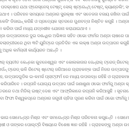
ପଦକ୍ଷେପ ଯଥା ଫ୍ରେସ୍ନେସ୍ ଟେଷ୍ଟ୍, ସେଲ୍ ଷ୍ଟ୍ରେନ୍ଥ୍ ଟେଷ୍ଟ୍, କ୍ୟାଣ୍ଡଲିଂ, 
ାଇଥାଏ । ପରିବହନ ସମୟରେ ଅଣ୍ଡାର ସୁରକ୍ଷା ଏବଂ ସତେଜତା ବଜାୟ ରଖିବା ପାଇଁ
କେଜିଂ ଡିଜାଇନ୍ କରିଛି ଓ ପ୍ରତ୍ୟେକ ସ୍ତରରେ ଗୁଣବତ୍ତା ନିଶ୍ଚିତ କରୁଛି । ଅଣ୍ଡା
ହନ କରିବା ପାଇଁ ମଧ୍ୟ ଯତ୍ନଶୀଳ ଯୋଜନା କରାଯାଇଥାଏ ।
ା ଉତ୍ପାଦନରେ ଦୁଇ ଦଶନ୍ଧିର ଅଭିଜ୍ଞତା ସହିତ ଓଭୋ ଫାର୍ମର ଅଣ୍ଡା ଚାଷରେ ପାରଦ
 ବଲାଙ୍ଗୀରରେ ଥିବା ୩ଟି ୟୁନିଟ୍ରେ ପ୍ରତିଦିନ ଏକ ଲକ୍ଷ ଅଣ୍ଡା ଉତ୍ପାଦନ କରୁଛି 
ୁ ଅଧିକ କର୍ମଚାରୀ କାର୍ଯ୍ୟରତ ଅଛନ୍ତି ।
ୋର୍ ବ୍ୟତୀତ କେନ୍କୋ ଭୁବନେଶ୍ୱର ଏବଂ କୋଲକାତାର ଜେନ୍ରାଲ୍ ଟ୍ରେଡ୍ ରିଟେଲ୍ 
ଡନ୍ ଟ୍ରେଡ୍ ଭଳି ରିଟେଲ୍ ଷ୍ଟୋର୍ ଜରିଆରେ ଗ୍ରାହକଙ୍କ ପାଇଁ ନିଜର ଉତ୍ପାଦ
ହ, ଉତ୍ପାଦଗୁଡିକ ଇ-କମର୍ସ ପ୍ଲାଟ୍ଫର୍ମ ରେ ମଧ୍ୟ ଉପଲବ୍ଧ ରହିଛି ଓ ଗ୍ରାହକମା
ର୍ କରିପାରିବେ । ରପ୍ତାନି ଯୋଗ୍ୟ ଉତ୍ପାଦ ପାଇଁ ଜଣାଶୁଣା ଓଭୋ ଫାର୍ମରୁ ଅଣ୍ଡା
ତରରେ ତଥା ମିଡିଲ୍ ଇଷ୍ଟ୍ ଦେଶ ଏବଂ ଆଫ୍ରିକାରେ ରପ୍ତାନି କରିଆସୁଛିି । ସୂଚନା
ବା ଫିଫା ବିଶ୍ୱକପ୍ରେ ଅଣ୍ଡାର ଜରୁରୀ ଚାହିଦା ପୂରଣ କରିବା ପାଇଁ ଓଭୋ ଫାର୍ମରୁ 
 ଭାଇ ସୋମେନ୍ଦ୍ର ମିଶ୍ର ଏବଂ ସମରେନ୍ଦ୍ର ମିଶ୍ର ପରିଚଳନା କରୁଛନ୍ତି । ସୋମେନ
ଷୀ ଓ ତାଙ୍କର ପୋଲ୍ଟ୍ରି ବିଷୟରେ ବିଶେଷ ଜ୍ଞାନ ରହିଛି । ଗ୍ରାହକଙ୍କୁ ଅଣ୍ଡା 