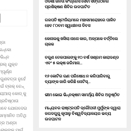
ଓଡିଶା ଜନତା କଂଗ୍ରେସ ସେବା ସଙ୍ଗଠନର
ପ୍ରଶିକ୍ଷଣ ଶିବିର ଉଦଘାଟିତ
ଗଜପତି ଷ୍ଟାଡିୟମରେ ମହାସମାରୋହରେ ପାଳିତ
ହେବ ୮୦ତମ ସ୍ୱାଧୀନତା ଦିବସ
କେନାଲକୁ ଖସିଲା ନାନୋ କାର, ଅଳ୍ପକେ ବର୍ତ୍ତିଲେ
୍ଡା
ଚାଳକ
କେନ୍କୋ
ଭିନ୍ନ
ତରୁଣ ତେଜପାଲଙ୍କୁ ୧୦ ବର୍ଷ ସଶ୍ରମ କାରାଦଣ୍ଡ
ଏବଂ ₹୫ ଲକ୍ଷ ଜରିମାନା…
୍ରଲ୍ ଯୁକ୍ତ
ୂର୍ଣ୍ଣ
୧୬ କୋଟିର ଋଣ ପରିଷୋଧ ନ କରିପାରିବାରୁ
ୁଣବତ୍ତା ନୁହେଁ
ବ୍ୟାଙ୍କ ଜାରି କରିଛି ନୋଟିସ୍…
ଁ ବ୍ଲକ୍ ଚେନ୍
ୟୁଆର୍ କୋଡ୍ କୁ
ଭୀମ ଭୋଇ ଭିନ୍ନକ୍ଷମ ସାମର୍ଥ୍ୟ ଶିବିର ଅନୁଷ୍ଠିତ
୍ରତିଷ୍ଠାତା
ଥି ଭାବେ ଯୋଗଦେଇ
ମାନ୍ୟବର ରାଷ୍ଟ୍ରପତି ଦ୍ରୌପଦୀ ମୁର୍ମୁଙ୍କ ଦ୍ୱାରା
ଜଗଦଗୁରୁ କୃପାଳୁ ବିଶ୍ୱବିଦ୍ୟାଳୟର ଭବ୍ୟ
ସମ୍ମାନିତ ଅତିଥି
ଉଦଘାଟନ
ତ୍ର ଅଣ୍ଡା
 ଲୋକଙ୍କ ପାଇଁ