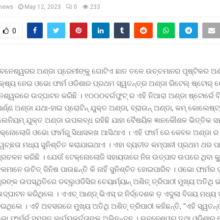
news
May 12, 2023
0
233
0
ୁବନେଶ୍ୱରର ଅଣ୍ଡା ପ୍ରେମୀଙ୍କୁ ଗୋଟିଏ ଛାତ ତଳେ ଉଚ୍ଚମାନର ପୃଷ୍ଟିକର ଅଣ
ଷ୍ୟ ନେଇ ଓଭୋ ଫାର୍ମ ଓଡିଶାର ପ୍ରଥମ ସ୍ୱତନ୍ତ୍ର ଅଣ୍ଡା ରିଟେଲ୍ ଷ୍ଟୋର୍ 
ନେଶ୍ୱରରେ ଉଦ୍ଘାଟନ କରିଛି । ୧୦୦୦ବର୍ଗଫୁଟ୍ ର ଏହି ନିଆରା ଅଣ୍ଡା ଷ୍ଟୋର୍ରେ ବି
୍ଣ୍ଣ ଅଣ୍ଡା ଯଥା-ହାଇ ପ୍ରୋଟିନ୍ ଯୁକ୍ତ ଅଣ୍ଡା, ବ୍ରାଉନ୍ ଅଣ୍ଡା, କମ୍ କୋଲେଷ୍ଟ
େନିୟମ୍ ଯୁକ୍ତ ଅଣ୍ଡା ଉପଲବ୍ଧ ରହିଛି ଯାହା ବୈଷୟିକ ଜ୍ଞାନକୌଶଳ ଭିତ୍ତିକ ସମ୍ପ
କ୍ନୋଲୋଜି ଓଭୋ ଫାର୍ମରୁ ସିଧାସଳଖ ଆସିଥାଏ । ଏହି ଫାର୍ମ ରେ କେବଳ ଅଣ୍ଡା ର ଗ
ୱଚ୍ଛତା ମଧ୍ୟ ସୁନିଶ୍ଚିତ କରାଯାଇଥାଏ । ଏହା ବ୍ୟତୀତ କମ୍ପାନୀ ପ୍ରଥମ ଥର ପାଇ
୍ରଚଳନ କରିଛି । ଯେଉଁ ଟେକ୍ନୋଲୋଜି ସହାୟତାରେ ନିଜ ଉତ୍ପାଦ ଉପରେ ଥିବା କ୍
ାହକମାନେ ଉଚିତ୍ ଜିନିଷ ପାଉଛନ୍ତି କି ନାହିଁ ସୁନିଶ୍ଚିତ ହୋଇପାରିବ । ଓଭୋ ଫାର୍ମର ପ
୍ରଙ୍କ ଉପସ୍ଥିତିରେ ଡବ୍ଲୁଓଡିସିର ଚେୟାର୍ମ୍ୟାନ୍ ଅଶିତ୍ ତ୍ରିପାଠୀ ମୁଖ୍ୟ ଅତି
ଉଦ୍ଘାଟନ କରିଥିଲେ । ଏଏଚ୍ ଆଣ୍ଡ୍ ଭିଏସ୍ ର ନିର୍ଦ୍ଦେଶକ ଡ଼ ଏଦୁଲା ବିଜୟ ମଧ୍ୟ 
ିଲେ । ଏହି ଅବସରରେ ମୁଖ୍ୟ ଅତିଥି ଅଶିତ୍ ତ୍ରିପାଠୀ କହିଛନ୍ତି, “ଏହି ସ୍ୱତନ୍
ଭୋ ଫାର୍ମର୍ର ସମସ୍ତ କାର୍ଯ୍ୟକର୍ତ୍ତାଙ୍କୁ ଅଭିନନ୍ଦନ । ଭୁବନେଶ୍ୱର ତଥା ଓଡିଶାର