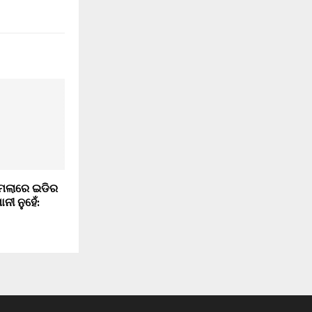
ାମଲାରେ ଇଡିର
ୀ ନୁହେଁ: