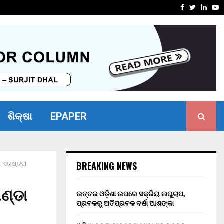
 ମହାସମାରୋହରେ ପାଳିତ ହେବ ୮୦ତମ ସ୍ୱାଧୀନତା…
କେନାଲକୁ 
Facebook
Twitter
Linke
Y
ଶିକ୍ଷା
EPAPER
BREAKING NEWS
 ଏଗଷ୍ଟ୍ରା
ଣ୍ଡା
ଉତ୍ତର ଓଡ଼ିଶା ଉପରେ ସକ୍ରିୟ ଲଘୁଚାପ,
ପ୍ରବଳରୁ ଅତିପ୍ରବଳ ବର୍ଷା ଆଶଙ୍କା