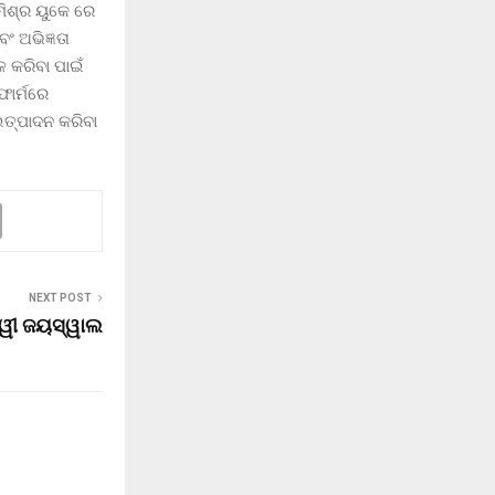
ମିଶ୍ର ୟୁକେ ରେ
ଂ ଅଭିଜ୍ଞତା
ଳ କରିବା ପାଇଁ
ଫାର୍ମରେ
 ଉତ୍ପାଦନ କରିବା
NEXT POST
୍ୱୀ ଜୟସ୍ୱାଲ