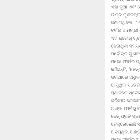
ଏହା ନୂଆ ଏବଂ ସ
ଉଚ୍ଚ ଗୁଣବତ୍ତା
ଜଣାଇଥିଲେ ।” କ
ବର୍ଗର ସାମଗ୍ର
ଏହି ଷ୍ଟୋର୍ ଗ୍
ହେଉଥିବା ସମସ୍ତ
ସର୍ବୋଚ୍ଚ ଗୁଣବ
ଓଭୋ ଫାର୍ମର ପ୍
କହିଛନ୍ତି, “କେ
ଜରିଆରେ ଅଧିକରୁ
ଆସୁଥିବା ସତେଜ 
ସ୍ଥାନରେ ଷ୍ଟୋ
କରିବାର ଯୋଜନା 
ଅଣ୍ଡା ଫାର୍ମରୁ 
ଚେନ୍ ପ୍ରତି ସ୍
ଟେକ୍ନୋଲୋଜି ସ
ଅବସ୍ଥିତି, ଅଣ୍
ଓଭୋ ଫାର୍ମରୁ ଅ