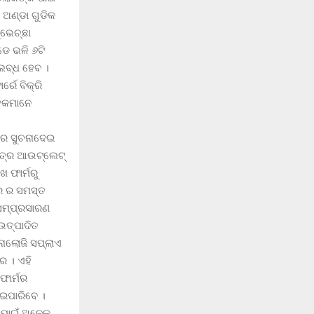
 ଅଣ୍ଡା ଗୁଡିକ
ୁଭେଚ୍ଛା
ଡେ ଭଳି ୬ଟି
ଲବ୍ଧ ହେବ ।
ରେ ବିକ୍ରି
ାହକମାନେ
ରେ ସୁଚନାଦେଇ
ନ୍ତ୍ର ଆଉଟ୍ଲେଟ୍
 ଫାର୍ମରୁ
ୱର ର ସମସ୍ତ
ସମ୍ପ୍ରସାରଣ
 ଉତ୍ପାଦିତ
୍ନୋଲୋଜି ସପ୍ଲାଏ
େ । ଏହି
ଫାର୍ମର
ାଇପାରିବେ ।
ା ପାଇଁ ଅନେକ