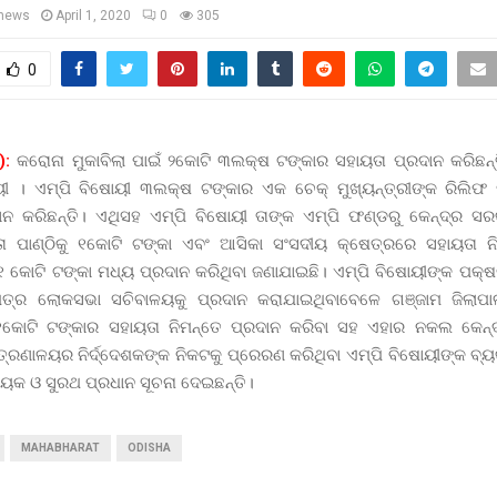
news
April 1, 2020
0
305
0
):
କରୋନା ମୁକାବିଲା ପାଇଁ ୨କୋଟି ୩ଲକ୍ଷ ଟଙ୍କାର ସହାୟତା ପ୍ରଦାନ କରିଛନ୍ତି
ୟୀ । ଏମ୍‌ପି ବିଷୋୟୀ ୩ଲକ୍ଷ ଟଙ୍କାର ଏକ ଚେକ୍‌ ମୁଖ୍ୟନ୍ତ୍ରୀଙ୍କ ରିଲିଫ 
ନ କରିଛନ୍ତି। ଏଥିସହ ଏମ୍‌ପି ବିଷୋୟୀ ତାଙ୍କ ଏମ୍‌ପି ଫଣ୍ଡରୁ କେନ୍ଦ୍ର ସର
ତା ପାଣ୍ଠିକୁ ୧କୋଟି ଟଙ୍କା ଏବଂ ଆସିକା ସଂସଦୀୟ କ୍ଷେତ୍ରରେ ସହାୟତା ନ
 ୧ କୋଟି ଟଙ୍କା ମଧ୍ୟ ପ୍ରଦାନ କରିଥିବା ଜଣାଯାଇଛି। ଏମ୍‌ପି ବିଷୋୟୀଙ୍କ ପକ୍ଷ
ତ୍ର ଲୋକସଭା ସଚିବାଳୟକୁ ପ୍ରଦାନ କରାଯାଇଥିବାବେଳେ ଗଞ୍ଜାମ ଜିଲାପା
 ୧କୋଟି ଟଙ୍କାର ସହାୟତା ନିମନ୍ତେ ପ୍ରଦାନ କରିବା ସହ ଏହାର ନକଲ କେନ
ନ୍ତ୍ରଣାଳୟର ନିର୍ଦ୍ଦେଶକଙ୍କ ନିକଟକୁ ପ୍ରେରଣ କରିଥିବା ଏମ୍‌ପି ବିଷୋୟୀଙ୍କ ବ
ାୟକ ଓ ସୁରଥ ପ୍ରଧାନ ସୂଚନା ଦେଇଛନ୍ତି।
MAHABHARAT
ODISHA