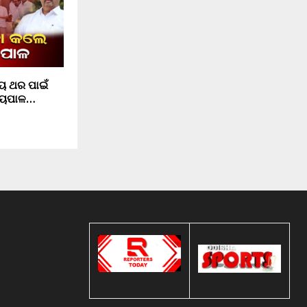
ୀୟ ଥର ପାଇଁ
ଜ୍ୟପାଳ…