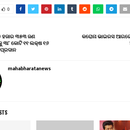
0
୫ ହଜାର ୩୫୩ ଜଣ
କରୋନା ଭାଇରସ ଆଗରେ
୍କୁ ୩୮ କୋଟି ୧୧ ଲକ୍ଷ ୧୬
 ପ୍ରଦାନ
mahabharatanews
STS