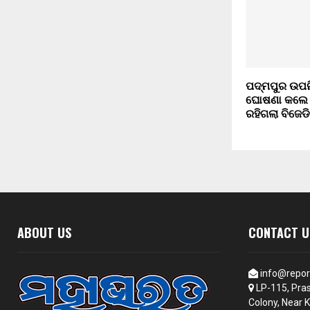
ପଦ୍ମପୁର ଉପନିର୍
ଘୋଷଣା କଲେ ଦ
ରହିଗଲା ବିଜେଡି
ABOUT US
CONTACT U
info@repor
LP-115, Pras
Colony, Near K