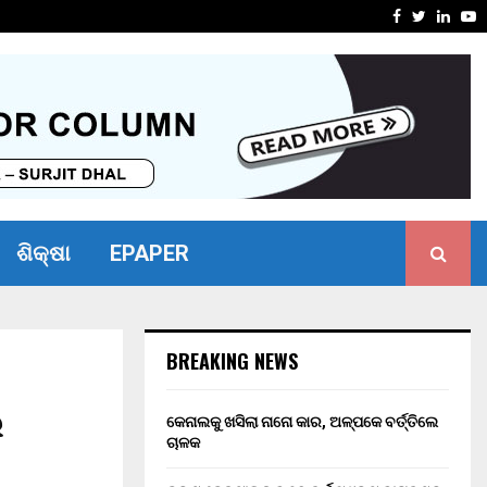
ୋଧ ନ କରିପାରିବାରୁ ବ୍ୟାଙ୍କ…
ଭୀମ ଭୋଇ ଭ
Facebook
Twitter
Linke
Y
ଶିକ୍ଷା
EPAPER
BREAKING NEWS
ର
କେନାଲକୁ ଖସିଲା ନାନୋ କାର, ଅଳ୍ପକେ ବର୍ତ୍ତିଲେ
ଚାଳକ