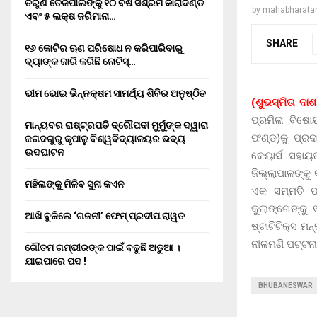
ତରୁଣ ତେଜପାଲଙ୍କୁ ୧୦ ବର୍ଷ ସଶ୍ରମ କାରାଦଣ୍ଡ
by
mahabharata
ଏବଂ ₹୫ ଲକ୍ଷ ଜରିମାନା…
SHARE
୧୬ କୋଟିର ଋଣ ପରିଷୋଧ ନ କରିପାରିବାରୁ
ବ୍ୟାଙ୍କ ଜାରି କରିଛି ନୋଟିସ୍…
ଭୀମ ଭୋଇ ଭିନ୍ନକ୍ଷମ ସାମର୍ଥ୍ୟ ଶିବିର ଅନୁଷ୍ଠିତ
(ଶୁଭସ୍ମିତା ଦାଶ
ପ୍ରମିଳା ବିଷୋ
ମାନ୍ୟବର ରାଷ୍ଟ୍ରପତି ଦ୍ରୌପଦୀ ମୁର୍ମୁଙ୍କ ଦ୍ୱାରା
ଫଣ୍ଡ)କୁ ପ୍ରଦା
ଜଗଦଗୁରୁ କୃପାଳୁ ବିଶ୍ୱବିଦ୍ୟାଳୟର ଭବ୍ୟ
ଉଦଘାଟନ
କେୟାର୍ସ ସହାୟ
ଜିଲ୍ଲାପାଳଙ୍କୁ
ମହିଳାଙ୍କୁ ମିଳିବ ସୁନା କଏନ
ଏକ ସମ୍ମତି ପ
କୁଲାଙ୍ଗେଙ୍କୁ
ଆଖି ବୁଜିଲେ ‘ଗଜନୀ’ ଫେମ୍ ପ୍ରଦୀପ ରାୱତ
ଷ୍ଟାଟିଟିକ୍ସ ମ
ନୀଳମଣି ପଟ୍ଟନ
ଗୌତମ ଗମ୍ଭୀରଙ୍କ ପାଇଁ ବଢୁଛି ଅଡୁଆ ।
ଯାଇପାରେ ପଦ !
BHUBANESWAR