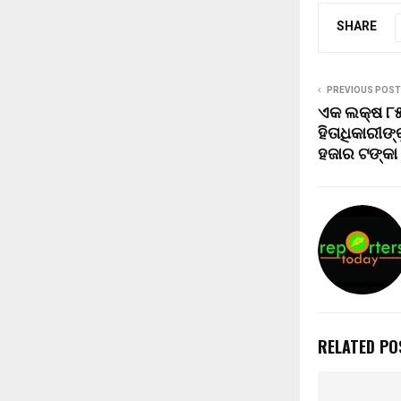
SHARE
PREVIOUS POST
ଏକ ଲକ୍ଷ ୮
ହିତାଧିକାରୀଙ
ହଜାର ଟଙ୍କା
RELATED PO