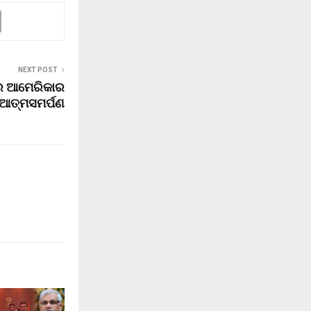
NEXT POST
 ଆମେରିକାର
ଆତ୍ମସମର୍ପଣ