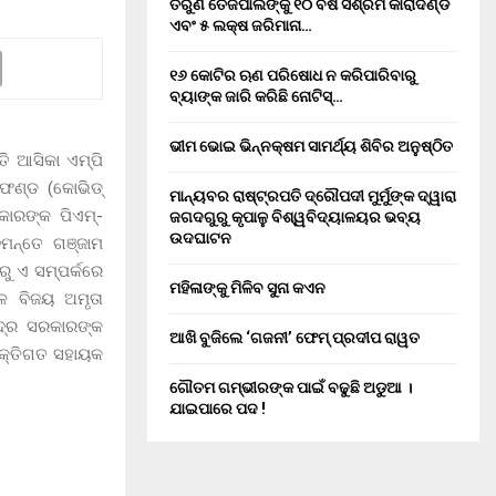
ତରୁଣ ତେଜପାଲଙ୍କୁ ୧୦ ବର୍ଷ ସଶ୍ରମ କାରାଦଣ୍ଡ
ଏବଂ ₹୫ ଲକ୍ଷ ଜରିମାନା…
୧୬ କୋଟିର ଋଣ ପରିଷୋଧ ନ କରିପାରିବାରୁ
ବ୍ୟାଙ୍କ ଜାରି କରିଛି ନୋଟିସ୍…
ଭୀମ ଭୋଇ ଭିନ୍ନକ୍ଷମ ସାମର୍ଥ୍ୟ ଶିବିର ଅନୁଷ୍ଠିତ
 ଆସିକା ଏମ୍‌ପି
ଫଣ୍ଡ (କୋଭିଡ୍‌
ମାନ୍ୟବର ରାଷ୍ଟ୍ରପତି ଦ୍ରୌପଦୀ ମୁର୍ମୁଙ୍କ ଦ୍ୱାରା
କାରଙ୍କ ପିଏମ୍‌-
ଜଗଦଗୁରୁ କୃପାଳୁ ବିଶ୍ୱବିଦ୍ୟାଳୟର ଭବ୍ୟ
ଉଦଘାଟନ
ିମନ୍ତେ ଗଞ୍ଜାମ
ରୁ ଏ ସମ୍ପର୍କରେ
ମହିଳାଙ୍କୁ ମିଳିବ ସୁନା କଏନ
ଳ ବିଜୟ ଅମୃତା
୍ଦ୍ର ସରକାରଙ୍କ
ଆଖି ବୁଜିଲେ ‘ଗଜନୀ’ ଫେମ୍ ପ୍ରଦୀପ ରାୱତ
୍ୟକ୍ତିଗତ ସହାୟକ
ଗୌତମ ଗମ୍ଭୀରଙ୍କ ପାଇଁ ବଢୁଛି ଅଡୁଆ ।
ଯାଇପାରେ ପଦ !