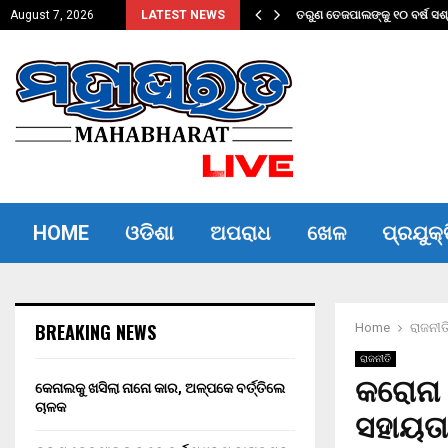
ତିଲେ ଚାଳକ
ତରୁଣ ତେଜପାଲଙ୍କୁ ୧୦ ବର୍ଷ ସଶ
August 7, 2026
LATEST NEWS
HOME
ଓଡିଶା
ଅପରାଧ
ଖେଳ
ପ୍ରଯୁକ୍
BREAKING NEWS
Home
ରାଜନୀତ
ରାଜନୀତି
କରୋନା 
କେନାଲକୁ ଖସିଲା ନାନୋ କାର, ଅଳ୍ପକେ ବର୍ତ୍ତିଲେ
ଚାଳକ
ସହାୟତା