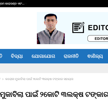
୍ରମ କାରାଦଣ୍ଡ ଏବଂ…
୧୬ କୋଟିର ଋଣ ପରିଷ
ତି
ବିଦ୍ୟା
ଯୋଗାଯୋଗ
ରାଜନୀତି
ଵାଣିଜ୍ୟ
ି
କରୋନା ମୁକାବିଲା ପାଇଁ ୨କୋଟି ୩ଲକ୍ଷ ଟଙ୍କାର ସହାୟତା
ମୁକାବିଲା ପାଇଁ ୨କୋଟି ୩ଲକ୍ଷ ଟଙ୍କା