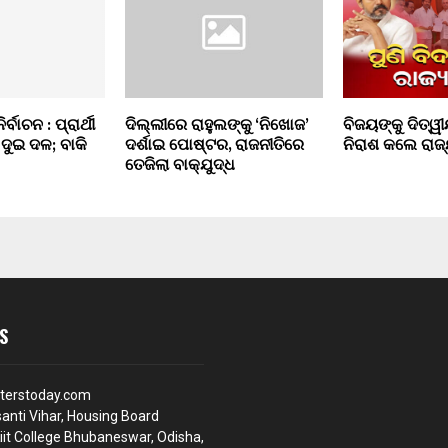
ବାଚନ : ପ୍ରାର୍ଥୀ
ଦିଲ୍ଲୀରେ ରାହୁଲଙ୍କୁ ‘ନିଖୋଜ’
ବିଜୟଙ୍କୁ ଦିତ୍ୱ
ୁଇ ଦଳ; ବାକି
ଦର୍ଶାଇ ପୋଷ୍ଟର, ରାଜନୀତିରେ
ନିରାଶ କଲେ ରା
ତେଜିଲା ବାକ୍‌ଯୁଦ୍ଧ
S
terstoday.com
anti Vihar, Housing Board
iit College Bhubaneswar, Odisha,