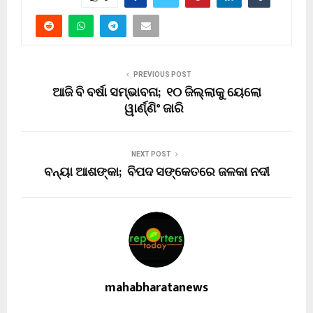
PREVIOUS POST
ଆଜି ବି ବର୍ଷା ସମ୍ଭାବନା; ୧୦ ଜିଲ୍ଲାକୁ ୟେଲୋ
ୱାର୍ଣ୍ଣିଂ ଜାରି
NEXT POST
ବନ୍ୟା ଆଶଙ୍କା; ବିପଦ ସଙ୍କେତରେ ଜଳକା ନଦୀ
mahabharatanews