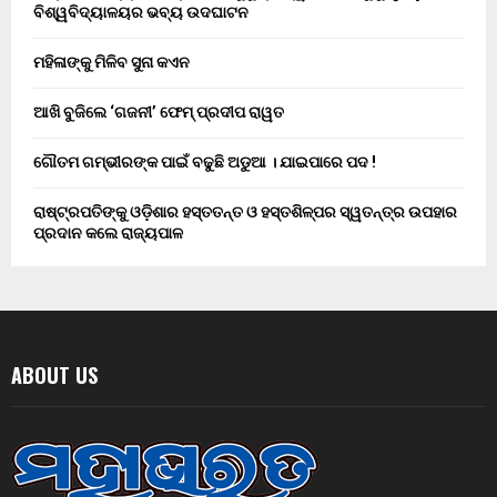
ବିଶ୍ୱବିଦ୍ୟାଳୟର ଭବ୍ୟ ଉଦଘାଟନ
ମହିଳାଙ୍କୁ ମିଳିବ ସୁନା କଏନ
ଆଖି ବୁଜିଲେ ‘ଗଜନୀ’ ଫେମ୍ ପ୍ରଦୀପ ରାୱତ
ଗୌତମ ଗମ୍ଭୀରଙ୍କ ପାଇଁ ବଢୁଛି ଅଡୁଆ । ଯାଇପାରେ ପଦ !
ରାଷ୍ଟ୍ରପତିଙ୍କୁ ଓଡ଼ିଶାର ହସ୍ତତନ୍ତ ଓ ହସ୍ତଶିଳ୍ପର ସ୍ୱତନ୍ତ୍ର ଉପହାର
ପ୍ରଦାନ କଲେ ରାଜ୍ୟପାଳ
ABOUT US