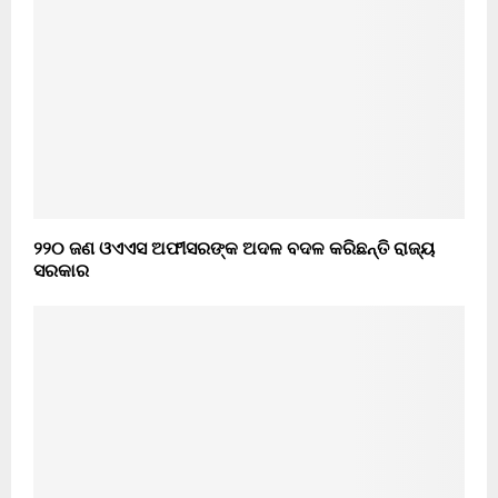
୨୨୦ ଜଣ ଓଏଏସ ଅଫୀସରଙ୍କ ଅଦଳ ବଦଳ କରିଛନ୍ତି ରାଜ୍ୟ
ସରକାର