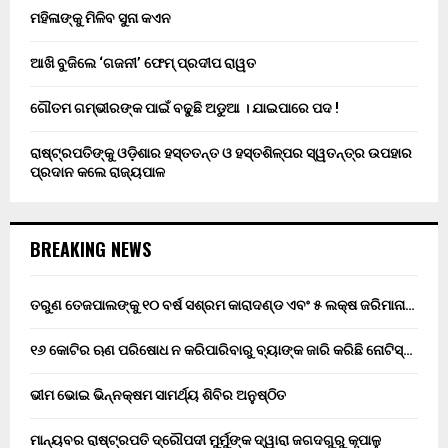
ମହିଳାଙ୍କୁ ମିଳିବ ସୁନା କଏନ
ଆଖି ବୁଜିଲେ ‘ଗଜନୀ’ ଫେମ୍ ପ୍ରଦୀପ ରାୱତ
ଗୌତମ ଗମ୍ଭୀରଙ୍କ ପାଇଁ ବଢୁଛି ଅଡୁଆ । ଯାଇପାରେ ପଦ !
ରାଷ୍ଟ୍ରପତିଙ୍କୁ ଓଡ଼ିଶାର ହସ୍ତତନ୍ତ ଓ ହସ୍ତଶିଳ୍ପର ସ୍ୱତନ୍ତ୍ର ଉପହାର
ପ୍ରଦାନ କଲେ ରାଜ୍ୟପାଳ
BREAKING NEWS
ତରୁଣ ତେଜପାଲଙ୍କୁ ୧୦ ବର୍ଷ ସଶ୍ରମ କାରାଦଣ୍ଡ ଏବଂ ₹୫ ଲକ୍ଷ ଜରିମାନା…
୧୬ କୋଟିର ଋଣ ପରିଷୋଧ ନ କରିପାରିବାରୁ ବ୍ୟାଙ୍କ ଜାରି କରିଛି ନୋଟିସ୍…
ଭୀମ ଭୋଇ ଭିନ୍ନକ୍ଷମ ସାମର୍ଥ୍ୟ ଶିବିର ଅନୁଷ୍ଠିତ
ମାନ୍ୟବର ରାଷ୍ଟ୍ରପତି ଦ୍ରୌପଦୀ ମୁର୍ମୁଙ୍କ ଦ୍ୱାରା ଜଗଦଗୁରୁ କୃପାଳୁ