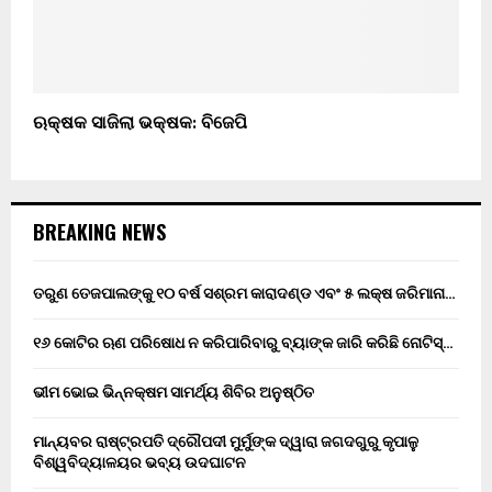
ଋକ୍ଷକ ସାଜିଲା ଭକ୍ଷକ: ବିଜେପି
BREAKING NEWS
ତରୁଣ ତେଜପାଲଙ୍କୁ ୧୦ ବର୍ଷ ସଶ୍ରମ କାରାଦଣ୍ଡ ଏବଂ ₹୫ ଲକ୍ଷ ଜରିମାନା…
୧୬ କୋଟିର ଋଣ ପରିଷୋଧ ନ କରିପାରିବାରୁ ବ୍ୟାଙ୍କ ଜାରି କରିଛି ନୋଟିସ୍…
ଭୀମ ଭୋଇ ଭିନ୍ନକ୍ଷମ ସାମର୍ଥ୍ୟ ଶିବିର ଅନୁଷ୍ଠିତ
ମାନ୍ୟବର ରାଷ୍ଟ୍ରପତି ଦ୍ରୌପଦୀ ମୁର୍ମୁଙ୍କ ଦ୍ୱାରା ଜଗଦଗୁରୁ କୃପାଳୁ
ବିଶ୍ୱବିଦ୍ୟାଳୟର ଭବ୍ୟ ଉଦଘାଟନ