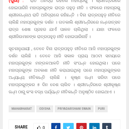
(ପୁରୀ) :
ରାତି ଅନିଦ୍ରା ରହିଲେ ମହାପ୍ରଭୁ । ଶ୍ରୀମନ୍ଦିରରେ
ହୋଇପାରିନି ମହାପ୍ରଭୁଙ୍କ ରାତ୍ର ପହୁଡ଼ ନୀତି । ଫଳରେ ମହାପ୍ରଭୁ
ଶ୍ରୀଜଗନ୍ନାଥ ରାତି ଅନିଦ୍ରାରେ ରହିଛନ୍ତି । ବିନା ରାତ୍ରପହୁଡ଼ ନୀତିରେ
ଚାଲିଛି ମହାପ୍ରଭୁଙ୍କ ଦର୍ଶନ । ଗତକାଲି ଶ୍ରୀମନ୍ଦିରରେ ନନ୍ଦୋତ୍ସବ
ରାତ୍ର ଶେଷ ପ୍ରହର ଯାଏଁ ପାଳନ ଚାଲିଥିଲା । ଯାହା ଫଳରେ
ଶ୍ରୀଜିଉମାନଙ୍କ ରାତ୍ରପହୁଡ଼ ନୀତି ହୋଇପାରିନାହିଁ ।
ସୂଚନାନୁଯାୟୀ , ତେବେ ବିନା ରାତ୍ରପହୁଡ଼ ନୀତିରେ ଆଜି ମହାପ୍ରଭୁଙ୍କ
ଦର୍ଶନ ଚାଲିଛି । ତେବେ ଆଜି ସକାଳ ପ୍ରାୟ ଆଠଟା ସମୟରେ
ମହାପ୍ରଭୁଙ୍କ ମଙ୍ଗଳଆଳତି ନୀତି ସଂପନ୍ନ ହୋଇଥିଲା। ପରେ
ମହାପ୍ରଭୁଙ୍କ ଅବକାଶ ନୀତି କରାଯାଇଥିଲା଼ ପରେ ମହାପ୍ରଭୁଙ୍କର
ଅନ୍ୟାନ୍ୟ ନୀତିକାନ୍ତି ଚାଲିଛି । କୃଷ୍ଣ ଜନ୍ମ ସରିବା ପରେ
ମହାପ୍ରଭୁଙ୍କର ୫ ଦିନ ବେଶ ଚାଲିବ । ଶ୍ରୀମନ୍ଦିରରେ ଶ୍ରୀକୃଷ୍ଣ
ଜନ୍ମ ଠାରୁ କଂସ ବଦ୍ଧ ପର୍ଯ୍ୟନ୍ତ ନୀତିକାନ୍ତି ଅନୁଷ୍ଠିତ ହୋଇଥାଏ ।
MAHABHARAT
ODISHA
PRIYADARSHANI SWAIN
PURI
SHARE
0