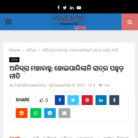
Facebook
Twitter
Linkedin
Youtube
PRIMARY
MENU
Home
ଓଡିଶା
ଅନିଦ୍ରା ମହାବାହୁ; ହୋଇପାରିଲାନି ରାତ୍ର ପହୁଡ଼ ନୀତି
ଓଡିଶା
ଅନିଦ୍ରା ମହାବାହୁ; ହୋଇପାରିଲାନି ରାତ୍ର ପହୁଡ଼
ନୀତି
by
mahabharatanews
September 8, 2023
0
154
SHARE
0