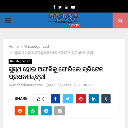
Facebook
Twitter
Linkedin
Youtube
PRIMARY
MENU
Home
Uncategorized
ସୁସ୍ଥ ହୋଇ ଅଫସିକୁ ଫେରିଲେ ବ୍ରିଟେନ ପ୍ରଧନମନ୍ତ୍ରୀ
Uncategorized
ସୁସ୍ଥ ହୋଇ ଅଫସିକୁ ଫେରିଲେ ବ୍ରିଟେନ
ପ୍ରଧନମନ୍ତ୍ରୀ
by
mahabharatanews
April 27, 2020
0
285
SHARE
0