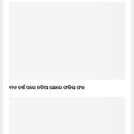
୧୨୬ ବର୍ଷ ପରେ ନଡିଆ ଗଛରେ ଫଳିଲା ଫଳ