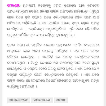
ଇଂଲଣ୍ଡ:
ମହାମାରୀ କରୋନାକୁ ହରାଇ ଶେଷରେ ଆଜି ବ୍ରିଟେନ
ପ୍ରଧାନମନ୍ତ୍ରୀ ବେରିଶ ଜନସନ ତାଙ୍କ ଅଫିସରେ ପହଁଚିଛନ୍ତି । ସୁସ୍ଥ
ହେବା ପରେ ଦୁଇ ସପ୍ତାହ ଘରେ ଏକାନ୍ତବାସରେ ରହିବା ପରେ ଆଜି
ଅଫିସରେ ପହଁଚିଛନ୍ତି । ସେ ଏପ୍ରିଲ ୧୨ରେ ସୁସ୍ଥ ହୋଇ ଘରକୁ
ଫେରିଥିଲେ । ବୋରିସଙ୍କ ଅନୁପସ୍ଥିତିରେ ବ୍ରିଟେନର ବୈଦେଶିକ
ମନ୍ତ୍ରୀ ଡମିନିକ ରାବ ତାଙ୍କ ଦୟିତ୍ୱ ତୁଲାଉଥିଲେ ।
ସୂଚନା ଅନୁଯାୟୀ, ଏପ୍ରିଲ ପ୍ରଥମ ସପ୍ତାହରେ ବୋରିସ କରୋନାରେ
ଆକ୍ରାନ୍ତ ହେବା ଖବର ସାମ୍ନାକୁ ଆସିଥିଲା । ଏହା ପରେ ତାଙ୍କ
ଚିକିତ୍ସା ହୋଇଥିଲା । ଏପରିକି ସେ ତାଙ୍କୁ ଭେଣ୍ଟିଲେଟରରେ
ରଖାଯାଇଥିଲା । କିନ୍ତୁ ଶେଷରେ ସେ କରୋନାକୁ ମାତ ଦେଇ ସୁସ୍ଥ
ହୋଇଥିଲେ ଓ ଏପ୍ରିଲ ୧୨ରେ ଘରକୁ ଫେରି ଥିଲେ । ଏହା ପରେ ସେ ୨
ସପ୍ତାହ ପର୍ଯ୍ୟନ୍ତ ଘରେ ଏକାନ୍ତବାସରେ ରହିଥିଲେ । ଏହା ପରେ
ତାଙ୍କ କରେ।।ନା ଟେଷ୍ଟରେ ରିପୋର୍ଟ ନେଗେଟିଭ ଆସିବାରୁ ସେ ତାଙ୍କ
କାର୍ଯ୍ୟକୁ ଫେରିଛନ୍ତି ।
BHUBANESWAR
MAHABHARAT
ODISHA