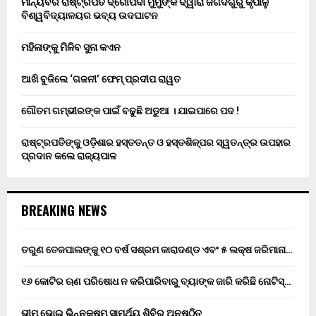
ମାନ୍ୟବର ରାଷ୍ଟ୍ରପତି ଦ୍ରୌପଦୀ ମୁର୍ମୁଙ୍କ ଦ୍ୱାରା ଜଗଦଗୁରୁ କୃପାଳୁ
ବିଶ୍ୱବିଦ୍ୟାଳୟର ଭବ୍ୟ ଉଦଘାଟନ
ମହିଳାଙ୍କୁ ମିଳିବ ସୁନା କଏନ
ଆଖି ବୁଜିଲେ ‘ଗଜନୀ’ ଫେମ୍ ପ୍ରଦୀପ ରାୱତ
ଗୌତମ ଗମ୍ଭୀରଙ୍କ ପାଇଁ ବଢୁଛି ଅଡୁଆ । ଯାଇପାରେ ପଦ !
ରାଷ୍ଟ୍ରପତିଙ୍କୁ ଓଡ଼ିଶାର ହସ୍ତତନ୍ତ ଓ ହସ୍ତଶିଳ୍ପର ସ୍ୱତନ୍ତ୍ର ଉପହାର
ପ୍ରଦାନ କଲେ ରାଜ୍ୟପାଳ
BREAKING NEWS
ତରୁଣ ତେଜପାଲଙ୍କୁ ୧୦ ବର୍ଷ ସଶ୍ରମ କାରାଦଣ୍ଡ ଏବଂ ₹୫ ଲକ୍ଷ ଜରିମାନା…
୧୬ କୋଟିର ଋଣ ପରିଷୋଧ ନ କରିପାରିବାରୁ ବ୍ୟାଙ୍କ ଜାରି କରିଛି ନୋଟିସ୍…
ଭୀମ ଭୋଇ ଭିନ୍ନକ୍ଷମ ସାମର୍ଥ୍ୟ ଶିବିର ଅନୁଷ୍ଠିତ