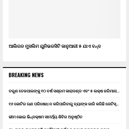
ଆଲିଗଡ ମୁସଲିମ ୟୁନିଭରସିଟି ଜାନୁଆରୀ ୫ ଯାଏ ବନ୍ଦ
BREAKING NEWS
ତରୁଣ ତେଜପାଲଙ୍କୁ ୧୦ ବର୍ଷ ସଶ୍ରମ କାରାଦଣ୍ଡ ଏବଂ ₹୫ ଲକ୍ଷ ଜରିମାନା…
୧୬ କୋଟିର ଋଣ ପରିଷୋଧ ନ କରିପାରିବାରୁ ବ୍ୟାଙ୍କ ଜାରି କରିଛି ନୋଟିସ୍…
ଭୀମ ଭୋଇ ଭିନ୍ନକ୍ଷମ ସାମର୍ଥ୍ୟ ଶିବିର ଅନୁଷ୍ଠିତ