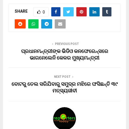
SHARE
0
PREVIOUS POST
ପ୍ରଧାନମନ୍ତ୍ରୀଙ୍କ ଭିଡିଓ କନଫେରେନ୍ସରେ
ଭାଗନେଲେନି କେଳର ମୁଖ୍ୟମନ୍ତ୍ରୀ
NEXT POST
ବୋଟରୁ ତେଲ ସରିଯିବାରୁ ସମୁଦ୍ର ମଝିରେ ଫସିଛନ୍ତି ୩୯
ମତ୍ସ୍ୟଜୀବୀ