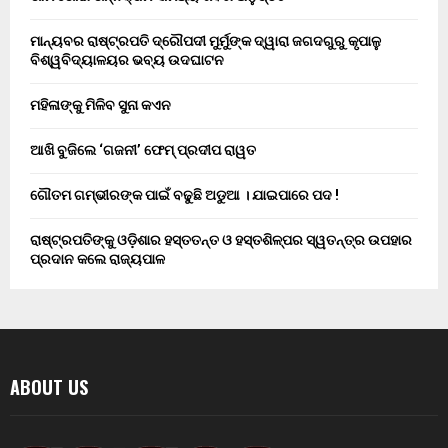
ମାନ୍ୟବର ରାଷ୍ଟ୍ରପତି ଦ୍ରୌପଦୀ ମୁର୍ମୁଙ୍କ ଦ୍ୱାରା ଜଗଦଗୁରୁ କୃପାଳୁ
ବିଶ୍ୱବିଦ୍ୟାଳୟର ଭବ୍ୟ ଉଦଘାଟନ
ମହିଳାଙ୍କୁ ମିଳିବ ସୁନା କଏନ
ଆଖି ବୁଜିଲେ ‘ଗଜନୀ’ ଫେମ୍ ପ୍ରଦୀପ ରାୱତ
ଗୌତମ ଗମ୍ଭୀରଙ୍କ ପାଇଁ ବଢୁଛି ଅଡୁଆ । ଯାଇପାରେ ପଦ !
ରାଷ୍ଟ୍ରପତିଙ୍କୁ ଓଡ଼ିଶାର ହସ୍ତତନ୍ତ ଓ ହସ୍ତଶିଳ୍ପର ସ୍ୱତନ୍ତ୍ର ଉପହାର
ପ୍ରଦାନ କଲେ ରାଜ୍ୟପାଳ
ABOUT US