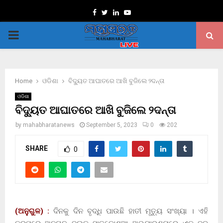
Facebook
Twitter
Linkedin
Youtube
PRIMARY
MENU
Home
ଓଡିଶା
ବିଦ୍ୟୁତ ଆଘାତରେ ଆଖି ବୁଜିଲେ ୨ଦନ୍ତା
ଓଡିଶା
ବିଦ୍ୟୁତ ଆଘାତରେ ଆଖି ବୁଜିଲେ ୨ଦନ୍ତା
by
mahabharatanews
September 5, 2023
0
202
SHARE
0
(ଅନୁଗୁଳ) :
ଦିନକୁ ଦିନ ବୃଦ୍ଧି ପାଉଛି ହାତୀ ମୃତ୍ୟୁ ସଂଖ୍ୟା । ଏହି