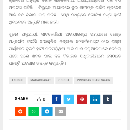
କ୍ରମରେ ଅନୁଗୁଳ ବ୍ଲକ ସାତକୋଶଆ ଅଭୟାରଣ୍ୟରେ ଏକ ବଡ
ଅଘଟଣ ଘଟିଛି । ବିଦ୍ୟୁତ ଆଘାତରେ ଦୁଇ ହାତୀଙ୍କ ଗଳିତ ମୃତଦେହ
ଆଜି ବନ ବିଭାଗ ଠାବ କରିଛି। ସେଥି ମଧ୍ୟରେ ଗୋଟିଏ ଦନ୍ତା ହାତୀ
ଥିବାବେଳେ ଅନ୍ୟଟି ମାଈ ହାତୀ।
ସୂଚନା ଅନୁଯାୟୀ, ସାତକୋଶିଆ ଅଭୟାରଣ୍ୟ ପମ୍ପାସର ରେଞ୍ଜ
ଅନ୍ତର୍ଗତ ଟାଇଁସି ସଂରକ୍ଷିତ ଜଙ୍ଗଲ କଂପାର୍ଟମେଣ୍ଟ ୯ରେ ରାସ୍ତା
ପାର୍ଶ୍ଵରେ ଦୁଇଟି ହାତୀ ମରିପଡ଼ିଥିବା ଆଜି ଗାଈ ଜଗୁଆଳିମାନେ ଦେଖିଲା
ପରେ ପରେ ଖବର ପାଇ ବନ ବିଭାଗର ଅଧିକାରୀମାନେ ସେଠାରେ
ପହଞ୍ଚି ଘଟଣାର ତଦନ୍ତ କରୁଛନ୍ତି।
ANUGUL
MAHABHARAT
ODISHA
PRIYADARSHANI SWAIN
SHARE
0