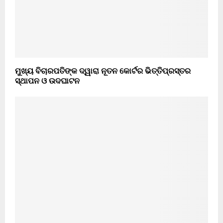
ମୁଖ୍ୟ ବିଚାରପତିଙ୍କ ଦ୍ୱାରା ନୂତନ କୋର୍ଟର ଭିତ୍ତିପ୍ରସ୍ତର
ସ୍ଥାପନ ଓ ଉଦଘାଟନ