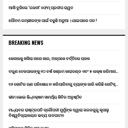
ଆଖି ବୁଜିଲେ ‘ଗଜନୀ’ ଫେମ୍ ପ୍ରଦୀପ ରାୱତ
ଗୌତମ ଗମ୍ଭୀରଙ୍କ ପାଇଁ ବଢୁଛି ଅଡୁଆ । ଯାଇପାରେ ପଦ !
BREAKING NEWS
କେନାଲକୁ ଖସିଲା ନାନୋ କାର, ଅଳ୍ପକେ ବର୍ତ୍ତିଲେ ଚାଳକ
ତରୁଣ ତେଜପାଲଙ୍କୁ ୧୦ ବର୍ଷ ସଶ୍ରମ କାରାଦଣ୍ଡ ଏବଂ ₹୫ ଲକ୍ଷ ଜରିମାନା…
୧୬ କୋଟିର ଋଣ ପରିଷୋଧ ନ କରିପାରିବାରୁ ବ୍ୟାଙ୍କ ଜାରି କରିଛି ନୋଟିସ୍…
ଭୀମ ଭୋଇ ଭିନ୍ନକ୍ଷମ ସାମର୍ଥ୍ୟ ଶିବିର ଅନୁଷ୍ଠିତ
ମାନ୍ୟବର ରାଷ୍ଟ୍ରପତି ଦ୍ରୌପଦୀ ମୁର୍ମୁଙ୍କ ଦ୍ୱାରା ଜଗଦଗୁରୁ କୃପାଳୁ
ବିଶ୍ୱବିଦ୍ୟାଳୟର ଭବ୍ୟ ଉଦଘାଟନ