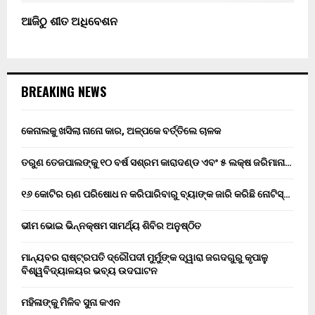
ଆଜିଠୁ ଶୀତ ଅଧିବେଶନ
BREAKING NEWS
କେନାଲକୁ ଖସିଲା ନାନୋ କାର, ଅଳ୍ପକେ ବର୍ତ୍ତିଲେ ଚାଳକ
ତରୁଣ ତେଜପାଲଙ୍କୁ ୧୦ ବର୍ଷ ସଶ୍ରମ କାରାଦଣ୍ଡ ଏବଂ ₹୫ ଲକ୍ଷ ଜରିମାନା…
୧୬ କୋଟିର ଋଣ ପରିଷୋଧ ନ କରିପାରିବାରୁ ବ୍ୟାଙ୍କ ଜାରି କରିଛି ନୋଟିସ୍…
ଭୀମ ଭୋଇ ଭିନ୍ନକ୍ଷମ ସାମର୍ଥ୍ୟ ଶିବିର ଅନୁଷ୍ଠିତ
ମାନ୍ୟବର ରାଷ୍ଟ୍ରପତି ଦ୍ରୌପଦୀ ମୁର୍ମୁଙ୍କ ଦ୍ୱାରା ଜଗଦଗୁରୁ କୃପାଳୁ
ବିଶ୍ୱବିଦ୍ୟାଳୟର ଭବ୍ୟ ଉଦଘାଟନ
ମହିଳାଙ୍କୁ ମିଳିବ ସୁନା କଏନ