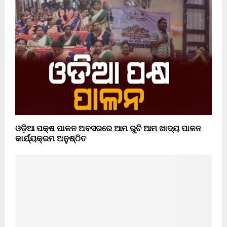
ଓଡ଼ିଆ ପକ୍ଷ ପାଳନ ଅବସରରେ ଆମ ରୁଚି ଆମ ଖାଦ୍ୟ ପାଳନ
କାର୍ଯ୍ୟକ୍ରମ ଅନୁଷ୍ଠିତ