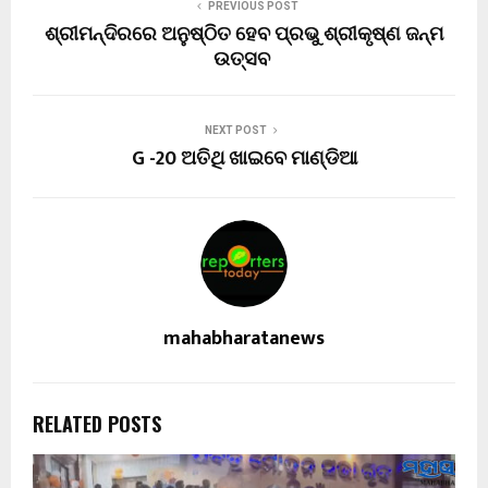
PREVIOUS POST
ଶ୍ରୀମନ୍ଦିରରେ ଅନୁଷ୍ଠିତ ହେବ ପ୍ରଭୁ ଶ୍ରୀକୃଷ୍ଣ ଜନ୍ମ
ଉତ୍ସବ
NEXT POST
G -20 ଅତିଥି ଖାଇବେ ମାଣ୍ଡିଆ
mahabharatanews
RELATED POSTS