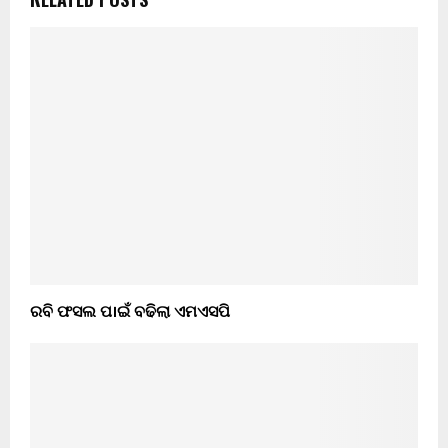
ରବି ଫସଲ ପ।ଇଁ ବଢିଲା ଏମଏସପି