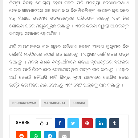
କିମ୍ବା ବିବାହ ଯୋଗ୍ୟ ହେବା ପରେ ଯଦି ସମସ୍ୟା ଦେଖାଯାଇଥାଏ
ତେବେ ସାବଧାନତାର ସହ ସେମାବାର ଦିନ ଶିବଲିଙ୍ଗ ଉପରେ କ୍ଷୀରରେ
ମହୁ ମିଶାଇ ଭଗବାନ ଶଙ୍କରଙ୍କର ଅଭିଷେକ କରନ୍ତୁ ଏବଂ ନିଜ
ଶୋଇବା ଘରେ ମୟୂରପୂଚ୍ଛ ରଖନ୍ତୁ । ଏପରି କରିବା ଦ୍ୱାରା ଆପରଙ୍କ
ସମସ୍ୟା ସମାଧାନ ହୋଇଯିବ ।
ଯଦି ଆପଣଙ୍କର ମନ ସ୍ଥିର ରହିଥାଏ ତେବେ ଆପଣ ଗୁରୁବାର ଦିନ
କୌଣସି ମନ୍ଦିରରେ କଦଳୀ ଗଛ ଲଗାନ୍ତୁ । ଏଥିସହ ସେହି ଗଛର ଯତ୍ନ
ନିଅନ୍ତୁ । ମକର ରାଶିର ବିଦ୍ୟାର୍ଥମାନେ ଶିକ୍ଷା କ୍ଷେତ୍ରରେ ସଫଳତା
ପାଇବା ପାଇଁ ନିଜର ଛାଇ ଦେଖାଯାଉଥିବା ପାତ୍ର ଦାନ କରନ୍ତୁ । ଏହାର
ଅର୍ଥ ହେଉଛି କୌଣସି ମାଟି କିମ୍ବା ଲୁହା ପାତ୍ରରେ ସୋରିଷ ତେଲ
ଭର୍ତ୍ତି କରି ନିଜର ଛାଇ ଦେଖନ୍ତୁ ଏବଂ ସେହି ପାତ୍ରକୁ ଦାନ କରନ୍ତୁ ।
BHUBANESWAR
MAHABHARAT
ODISHA
SHARE
0