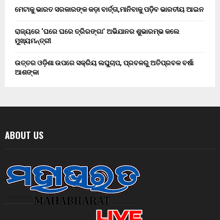
ମେଟାକୁ ଭାରତ ସରକାରଙ୍କ କଡ଼ା ବାର୍ତ୍ତା,ମାନିବାକୁ ପଡ଼ିବ ଭାରତୀୟ ଆଇନ
ରାଜ୍ୟରେ ‘ଘରେ ଘରେ ତ୍ରିରଙ୍ଗା’ ଅଭିଯାନର ଶୁଭାରମ୍ଭ କଲେ
ମୁଖ୍ୟମନ୍ତ୍ରୀ
ଉତ୍ତର ଓଡ଼ିଶା ଉପରେ ସକ୍ରିୟ ଲଘୁଚାପ, ପ୍ରବଳରୁ ଅତିପ୍ରବଳ ବର୍ଷା
ଆଶଙ୍କା
ABOUT US