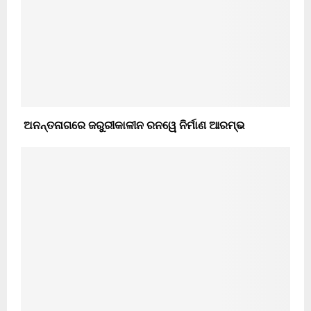
ଅନନ୍ତନାଗରେ ଜରୁରୀକାଳୀନ ରନୱେ ନିର୍ମାଣ ଆରମ୍ଭ