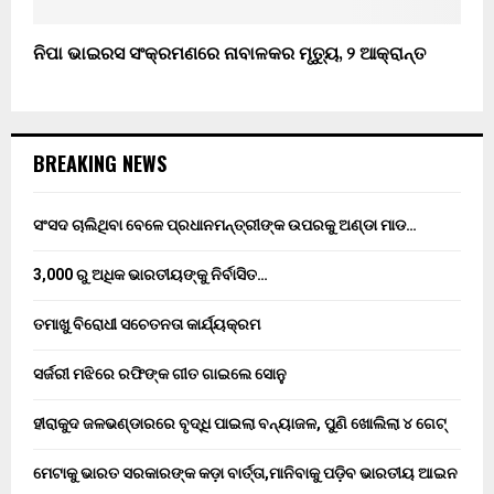
ନିପା ଭାଇରସ ସଂକ୍ରମଣରେ ନାବାଳକର ମୃତ୍ୟୁ, ୨ ଆକ୍ରାନ୍ତ
BREAKING NEWS
ସଂସଦ ଚାଲିଥିବା ବେଳେ ପ୍ରଧାନମନ୍ତ୍ରୀଙ୍କ ଉପରକୁ ଅଣ୍ଡା ମାଡ…
3,000 ରୁ ଅଧିକ ଭାରତୀୟଙ୍କୁ ନିର୍ବାସିତ…
ତମାଖୁ ବିରୋଧୀ ସଚେତନତା କାର୍ଯ୍ୟକ୍ରମ
ସର୍ଜରୀ ମଝିରେ ରଫିଙ୍କ ଗୀତ ଗାଇଲେ ସୋନୁ
ହୀରାକୁଦ ଜଳଭଣ୍ଡାରରେ ବୃଦ୍ଧି ପାଇଲା ବନ୍ୟାଜଳ, ପୁଣି ଖୋଲିଲା ୪ ଗେଟ୍
ମେଟାକୁ ଭାରତ ସରକାରଙ୍କ କଡ଼ା ବାର୍ତ୍ତା,ମାନିବାକୁ ପଡ଼ିବ ଭାରତୀୟ ଆଇନ