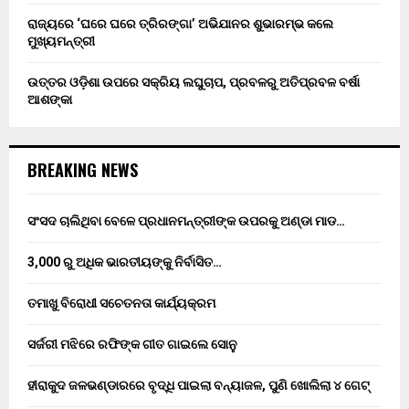
ରାଜ୍ୟରେ ‘ଘରେ ଘରେ ତ୍ରିରଙ୍ଗା’ ଅଭିଯାନର ଶୁଭାରମ୍ଭ କଲେ
ମୁଖ୍ୟମନ୍ତ୍ରୀ
ଉତ୍ତର ଓଡ଼ିଶା ଉପରେ ସକ୍ରିୟ ଲଘୁଚାପ, ପ୍ରବଳରୁ ଅତିପ୍ରବଳ ବର୍ଷା
ଆଶଙ୍କା
BREAKING NEWS
ସଂସଦ ଚାଲିଥିବା ବେଳେ ପ୍ରଧାନମନ୍ତ୍ରୀଙ୍କ ଉପରକୁ ଅଣ୍ଡା ମାଡ…
3,000 ରୁ ଅଧିକ ଭାରତୀୟଙ୍କୁ ନିର୍ବାସିତ…
ତମାଖୁ ବିରୋଧୀ ସଚେତନତା କାର୍ଯ୍ୟକ୍ରମ
ସର୍ଜରୀ ମଝିରେ ରଫିଙ୍କ ଗୀତ ଗାଇଲେ ସୋନୁ
ହୀରାକୁଦ ଜଳଭଣ୍ଡାରରେ ବୃଦ୍ଧି ପାଇଲା ବନ୍ୟାଜଳ, ପୁଣି ଖୋଲିଲା ୪ ଗେଟ୍