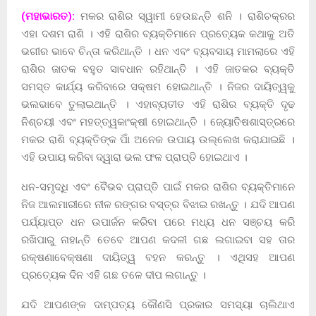
(ମହାଭାରତ):
ମକର ରାଶିର ସ୍ୱାମୀ ହେଉଛନ୍ତି ଶନି । ରାଶିଚକ୍ରର
ଏହା ଦଶମ ରାଶି । ଏହି ରାଶିର ବ୍ୟକ୍ତିମାନେ ପ୍ରତ୍ୟେକ କଥାକୁ ଅତି
ଭଗୀର ଭାବେ ଚିନ୍ତା କରିଥାନ୍ତି । ଧନ ଏବଂ ବ୍ୟବସାୟ ମାମଲାରେ ଏହି
ରାଶିର ଜାତକ ବହୁତ ସାବଧାନ ରହିଥାନ୍ତି । ଏହି ଜାତକର ବ୍ୟକ୍ତି
ସମସ୍ତ କାର୍ଯ୍ୟ କରିବାରେ ସକ୍ଷମ ହୋଇଥାନ୍ତି । ନିଜର ଦାୟିତ୍ୱକୁ
ଭଲଭାବେ ତୁଲାଇଥାନ୍ତି । ଏହାବ୍ୟତୀତ ଏହି ରାଶିର ବ୍ୟକ୍ତି ଦୃଢ
ନିଶ୍ଚୟୀ ଏବଂ ମହତ୍ତ୍ୱକାଂକ୍ଷୀ ହୋଇଥାନ୍ତି । ଜ୍ୟୋତିଷଶାସ୍ତ୍ରରେ
ମକର ରାଶି ବ୍ୟକ୍ତିଙ୍କ ପାିଁ ଅନେକ ଉପାୟ ଉଲ୍ଲେଖ କରାଯାଇଛି ।
ଏହି ଉପାୟ କରିବା ଦ୍ୱାରା ଭଲ ଫଳ ପ୍ରାପ୍ତି ହୋଇଥାଏ ।
ଧନ-ସମୃଦ୍ଧି ଏବଂ ବୈଭବ ପ୍ରାପ୍ତି ପାଇଁ ମକର ରାଶିର ବ୍ୟକ୍ତିମାନେ
ନିଜ ଆଲମାରୀରେ ନୀଳ ରଙ୍ଗର ବସ୍ତ୍ର ବିଝାଇ ରଖନ୍ତୁ । ଯଦି ଆପଣ
ପର୍ଯ୍ୟାପ୍ତ ଧନ ଉପାର୍ଜନ କରିବା ପରେ ମଧ୍ୟ ଧନ ସଞ୍ଚୟ କରି
ରଖିପାରୁ ନାହାନ୍ତି ତେବେ ଆପଣ କଦଳୀ ଗଛ ଲଗାଇବା ସହ ତାର
ରକ୍ଷଣାବେକ୍ଷଣା ଦାୟିତ୍ୱ ବହନ କରନ୍ତୁ । ଏଥିସହ ଆପଣ
ପ୍ରତ୍ୟେକ ଦିନ ଏହି ଗଛ ତଳେ ଦୀପ ଲଗାନ୍ତୁ ।
ଯଦି ଆପଣଙ୍କ ଦାମ୍ପତ୍ୟ କୌଣସି ପ୍ରକାର ସମସ୍ୟା ଚାଲିଥାଏ