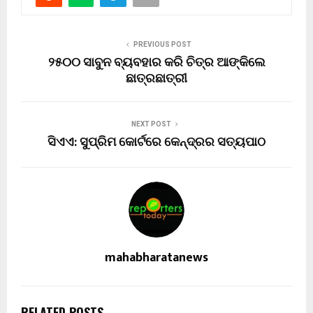
PREVIOUS POST
୨୫୦୦ ସାବୁନ ବ୍ୟବହାର କରି ଚିତ୍ର ଆଙ୍କିଲେ
ଛାତ୍ରଛାତ୍ରୀ
NEXT POST
ସିଏଏ: ସୁପ୍ରିମ କୋର୍ଟରେ କେନ୍ଦ୍ରର ସତ୍ୟପାଠ
mahabharatanews
RELATED POSTS