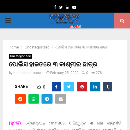
Facebook
Twitter
Linkedin
Youtube
PRIMARY
MENU
Home
Uncategorized
ପୋଲିସ ହାଜତରେ ୩ କାଶ୍ମୀର ଛାତ୍ର
Uncategorized
ପୋଲିସ ହାଜତରେ ୩ କାଶ୍ମୀର ଛାତ୍ର
by
mahabharatanews
February 25, 2020
0
278
SHARE
0
(ହୁବଳି)
: ଦେଶଦ୍ରୋହ ମାମଲାରେ ଅଭିଯୁକ୍ତ ୩ ଜଣ କାଶ୍ମୀରି