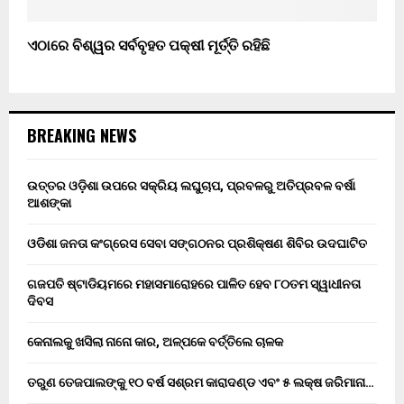
ଏଠାରେ ବିଶ୍ୱର ସର୍ବବୃହତ ପକ୍ଷୀ ମୂର୍ତ୍ତି ରହିଛି
BREAKING NEWS
ଉତ୍ତର ଓଡ଼ିଶା ଉପରେ ସକ୍ରିୟ ଲଘୁଚାପ, ପ୍ରବଳରୁ ଅତିପ୍ରବଳ ବର୍ଷା
ଆଶଙ୍କା
ଓଡିଶା ଜନତା କଂଗ୍ରେସ ସେବା ସଙ୍ଗଠନର ପ୍ରଶିକ୍ଷଣ ଶିବିର ଉଦଘାଟିତ
ଗଜପତି ଷ୍ଟାଡିୟମରେ ମହାସମାରୋହରେ ପାଳିତ ହେବ ୮୦ତମ ସ୍ୱାଧୀନତା
ଦିବସ
କେନାଲକୁ ଖସିଲା ନାନୋ କାର, ଅଳ୍ପକେ ବର୍ତ୍ତିଲେ ଚାଳକ
ତରୁଣ ତେଜପାଲଙ୍କୁ ୧୦ ବର୍ଷ ସଶ୍ରମ କାରାଦଣ୍ଡ ଏବଂ ₹୫ ଲକ୍ଷ ଜରିମାନା…