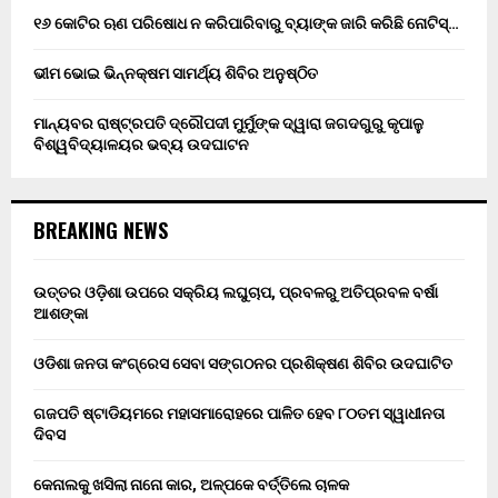
୧୬ କୋଟିର ଋଣ ପରିଷୋଧ ନ କରିପାରିବାରୁ ବ୍ୟାଙ୍କ ଜାରି କରିଛି ନୋଟିସ୍…
ଭୀମ ଭୋଇ ଭିନ୍ନକ୍ଷମ ସାମର୍ଥ୍ୟ ଶିବିର ଅନୁଷ୍ଠିତ
ମାନ୍ୟବର ରାଷ୍ଟ୍ରପତି ଦ୍ରୌପଦୀ ମୁର୍ମୁଙ୍କ ଦ୍ୱାରା ଜଗଦଗୁରୁ କୃପାଳୁ
ବିଶ୍ୱବିଦ୍ୟାଳୟର ଭବ୍ୟ ଉଦଘାଟନ
BREAKING NEWS
ଉତ୍ତର ଓଡ଼ିଶା ଉପରେ ସକ୍ରିୟ ଲଘୁଚାପ, ପ୍ରବଳରୁ ଅତିପ୍ରବଳ ବର୍ଷା
ଆଶଙ୍କା
ଓଡିଶା ଜନତା କଂଗ୍ରେସ ସେବା ସଙ୍ଗଠନର ପ୍ରଶିକ୍ଷଣ ଶିବିର ଉଦଘାଟିତ
ଗଜପତି ଷ୍ଟାଡିୟମରେ ମହାସମାରୋହରେ ପାଳିତ ହେବ ୮୦ତମ ସ୍ୱାଧୀନତା
ଦିବସ
କେନାଲକୁ ଖସିଲା ନାନୋ କାର, ଅଳ୍ପକେ ବର୍ତ୍ତିଲେ ଚାଳକ