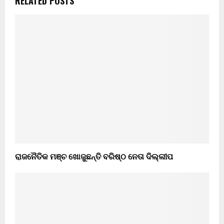
RELATED POSTS
ରାଜନୈତିକ ମଞ୍ଚ ଖୋଜୁଛନ୍ତି ବରିଷ୍ଠ ନେତା ଦିଲ୍ଲୀପ