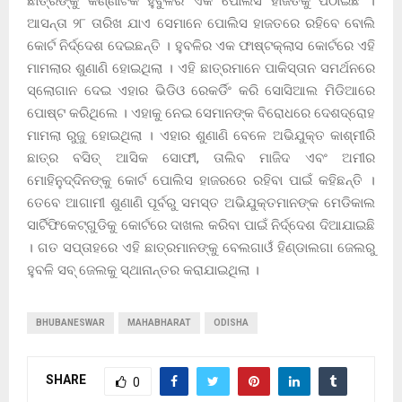
ଛାତ୍ରଙ୍କୁ କର୍ଣ୍ଣାଟକ ହୁବୁଳିର ଏକ ପୋଲିସ ହାଜତକୁ ପଠାଇଛି ।
ଆସନ୍ତା ୨୮ ତାରିଖ ଯାଏ ସେମାନେ ପୋଲିସ ହାଜତରେ ରହିବେ ବୋଲି
କୋର୍ଟ ନିର୍ଦ୍ଦେଶ ଦେଇଛନ୍ତି । ହୁବଳିର ଏକ ଫାଷ୍ଟକ୍ଲାସ କୋର୍ଟରେ ଏହି
ମାମଲାର ଶୁଣାଣି ହୋଇଥିଲା । ଏହି ଛାତ୍ରମାନେ ପାକିସ୍ତାନ ସମର୍ଥନରେ
ସ୍ଲୋଗାନ ଦେଇ ଏହାର ଭିଡିଓ ରେକର୍ଡିଂ କରି ସୋସିଆଲ ମିଡିଆରେ
ପୋଷ୍ଟ କରିଥିଲେ । ଏହାକୁ ନେଇ ସେମାନଙ୍କ ବିରୋଧରେ ଦେଶଦ୍ରୋହ
ମାମଲା ରୁଜୁ ହୋଇଥିଲା । ଏହାର ଶୁଣାଣି ବେଳେ ଅଭିଯୁକ୍ତ କାଶ୍ମୀରି
ଛାତ୍ର ବସିତ୍ ଆସିକ ସୋଫୀ, ତାଲିବ ମାଜିଦ ଏବଂ ଅମୀର
ମୋହିନୁଦ୍ଦିନଙ୍କୁ କୋର୍ଟ ପୋଲିସ ହାଜରରେ ରହିବା ପାଇଁ କହିଛନ୍ତି ।
ତେବେ ଆଗାମୀ ଶୁଣାଣି ପୂର୍ବରୁ ସମସ୍ତ ଅଭିଯୁକ୍ତମାନଙ୍କ ମେଡିକାଲ
ସାର୍ଟିଫିକେଟ୍ଗୁଡିକୁ କୋର୍ଟରେ ଦାଖଲ କରିବା ପାଇଁ ନିର୍ଦ୍ଦେଶ ଦିଆଯାଇଛି
। ଗତ ସପ୍ତାହରେ ଏହି ଛାତ୍ରମାନଙ୍କୁ ବେଲଗାଓଁ ହିଣ୍ଡାଲଗା ଜେଲରୁ
ହୁବଳି ସବ୍ ଜେଲକୁ ସ୍ଥାନାନ୍ତର କରାଯାଇଥିଲା ।
BHUBANESWAR
MAHABHARAT
ODISHA
SHARE
0