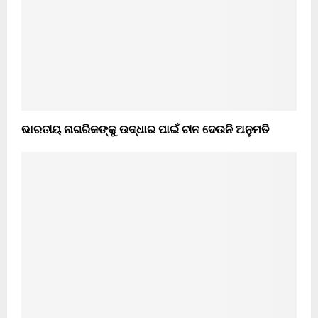
ଭାରତୀୟ ନାଗରିକଙ୍କୁ ଉଦ୍ଧାର ପାଇଁ ଚୀନ ଦେଉନି ଅନୁମତି