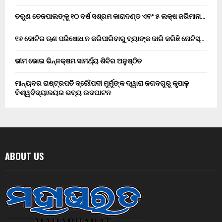
ତରୁଣ ତେଜପାଲଙ୍କୁ ୧୦ ବର୍ଷ ସଶ୍ରମ କାରାଦଣ୍ଡ ଏବଂ ₹୫ ଲକ୍ଷ ଜରିମାନା…
୧୬ କୋଟିର ଋଣ ପରିଷୋଧ ନ କରିପାରିବାରୁ ବ୍ୟାଙ୍କ ଜାରି କରିଛି ନୋଟିସ୍…
ଭୀମ ଭୋଇ ଭିନ୍ନକ୍ଷମ ସାମର୍ଥ୍ୟ ଶିବିର ଅନୁଷ୍ଠିତ
ମାନ୍ୟବର ରାଷ୍ଟ୍ରପତି ଦ୍ରୌପଦୀ ମୁର୍ମୁଙ୍କ ଦ୍ୱାରା ଜଗଦଗୁରୁ କୃପାଳୁ
ବିଶ୍ୱବିଦ୍ୟାଳୟର ଭବ୍ୟ ଉଦଘାଟନ
ABOUT US