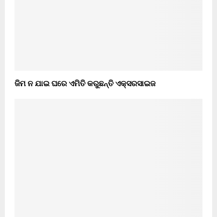
ଜିମ ନ ଯାଇ ଘରେ ଏମିତି କରୁଛନ୍ତି ଏକ୍ସରସାଇଜ