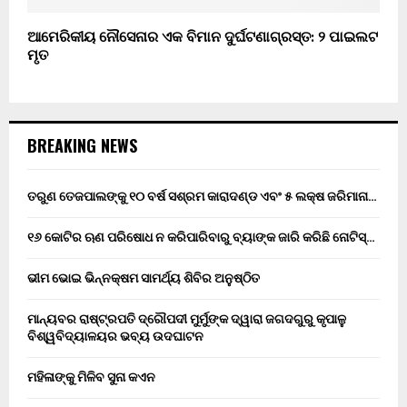
ଆମେରିକୀୟ ନୌସେନାର ଏକ ବିମାନ ଦୁର୍ଘଟଣାଗ୍ରସ୍ତ: ୨ ପାଇଲଟ
ମୃତ
BREAKING NEWS
ତରୁଣ ତେଜପାଲଙ୍କୁ ୧୦ ବର୍ଷ ସଶ୍ରମ କାରାଦଣ୍ଡ ଏବଂ ₹୫ ଲକ୍ଷ ଜରିମାନା…
୧୬ କୋଟିର ଋଣ ପରିଷୋଧ ନ କରିପାରିବାରୁ ବ୍ୟାଙ୍କ ଜାରି କରିଛି ନୋଟିସ୍…
ଭୀମ ଭୋଇ ଭିନ୍ନକ୍ଷମ ସାମର୍ଥ୍ୟ ଶିବିର ଅନୁଷ୍ଠିତ
ମାନ୍ୟବର ରାଷ୍ଟ୍ରପତି ଦ୍ରୌପଦୀ ମୁର୍ମୁଙ୍କ ଦ୍ୱାରା ଜଗଦଗୁରୁ କୃପାଳୁ
ବିଶ୍ୱବିଦ୍ୟାଳୟର ଭବ୍ୟ ଉଦଘାଟନ
ମହିଳାଙ୍କୁ ମିଳିବ ସୁନା କଏନ