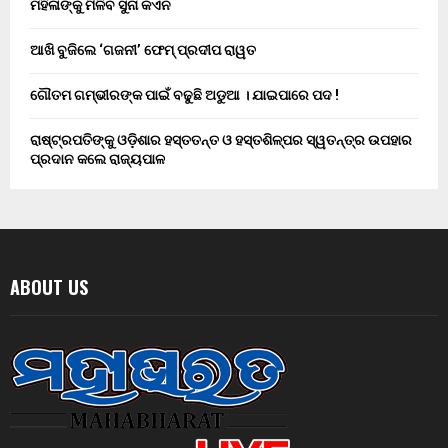
ମହିଳାଙ୍କୁ ମିଳିବ ସୁନା କଏନ
ଆଖି ବୁଜିଲେ ‘ଗଜନୀ’ ଫେମ୍ ପ୍ରଦୀପ ରାୱତ
ଗୌତମ ଗମ୍ଭୀରଙ୍କ ପାଇଁ ବଢୁଛି ଅଡୁଆ । ଯାଇପାରେ ପଦ !
ରାଷ୍ଟ୍ରପତିଙ୍କୁ ଓଡ଼ିଶାର ହସ୍ତତନ୍ତ ଓ ହସ୍ତଶିଳ୍ପର ସ୍ୱତନ୍ତ୍ର ଉପହାର
ପ୍ରଦାନ କଲେ ରାଜ୍ୟପାଳ
ABOUT US