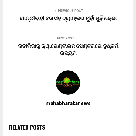
PREVIOUS POST
ଯାତ୍ରୀବାହୀ ବସ ସହ ଟ୍ୟାଙ୍କର ମୁହାଁ ମୁହିଁ ଧକ୍କା
NEXT POST
ନାବାଳିକାକୁ କ୍ୱାରେଣ୍ଟାଇନ ସେଣ୍ଟରରେ ଦୁଷ୍କର୍ମ
ଉଦ୍ୟମ
mahabharatanews
RELATED POSTS