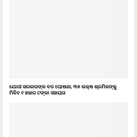
ଯୋଗୀ ସରକାରଙ୍କ ବଡ ଘୋଷଣା, ୩୫ ଲକ୍ଷ ଶ୍ରମିକଙ୍କୁ
ମିଳିବ ୧ ହଜାର ଟଙ୍କା ସହାୟତା