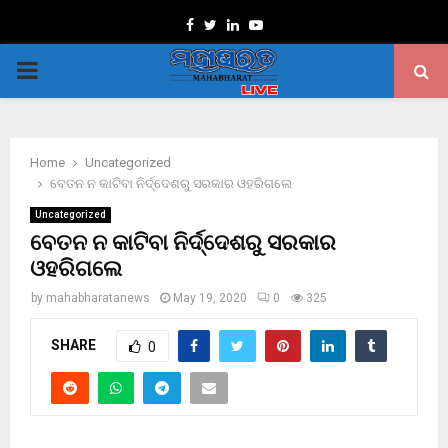
Facebook
Twitter
Linkedin
Youtube
PRIMARY
MENU
Home
Uncategorized
ବେତନ ନ କାଟିବା ନିର୍ଦ୍ଦେଶରୁ ସରକାର ଓହରିଗଲେ
Uncategorized
ବେତନ ନ କାଟିବା ନିର୍ଦ୍ଦେଶରୁ ସରକାର
ଓହରିଗଲେ
by
mahabharatanews
May 19, 2020
0
325
SHARE
0