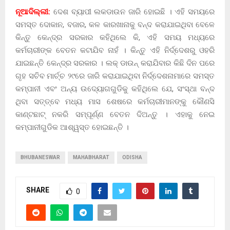
ନୂଆଦିଲ୍ଲୀ:
ଦେଶ ବ୍ୟାପୀ ଲକଡାଉନ ଜାରି ହୋଇଛି । ଏହି ସମୟରେ
ସମସ୍ତ ଦୋକାନ, ବଜାର, କଳ କାରଖାନାକୁ ବନ୍ଦ କରାଯାଇଥିବା ବେଳେ
କିନ୍ତୁ କେନ୍ଦ୍ର ସରକାର କହିଥିଲେ କି, ଏହି ସମୟ ମଧ୍ୟରେ
କର୍ମଚାରୀଙ୍କ ବେତନ କଟାଯିବ ନାହଁ । କିନ୍ତୁ ଏହି ନିର୍ଦ୍ଦେଶରୁ ଓହରି
ଯାଇଛନ୍ତି କେନ୍ଦ୍ର ସରକାର । ଲକ୍ ଡାଉନ୍ କରାଯିବାର କିଛି ଦିନ ପରେ
ଗୃହ ସଚିବ ମାର୍ଚ୍ଚ ୨୯ରେ ଜାରି କରାଯାଇଥିବା ନିର୍ଦ୍ଦେଶନାମାରେ ସମସ୍ତ
କମ୍ପାନୀ ଏବଂ ଅନ୍ୟ ଉଦ୍ୟୋଗଗୁଡିକୁ କହିଥିଲେ ଯେ, ସଂସ୍ଥା ବନ୍ଦ
ଥିବା ସତ୍ତ୍ବେ ମଧ୍ୟ ମାସ ଶେଷରେ କର୍ମଚାରୀମାନଙ୍କୁ କୌଣସି
କାଣ୍ଟଛାଟ୍ ନକରି ସମ୍ପୂର୍ଣ୍ଣ ବେତନ ଦିଅନ୍ତୁ । ଏହାକୁ ନେଇ
କମ୍ପାନୀଗୁଡିକ ଆଶ୍ୱସ୍ତ ହୋଇଛନ୍ତି ।
BHUBANESWAR
MAHABHARAT
ODISHA
SHARE
0