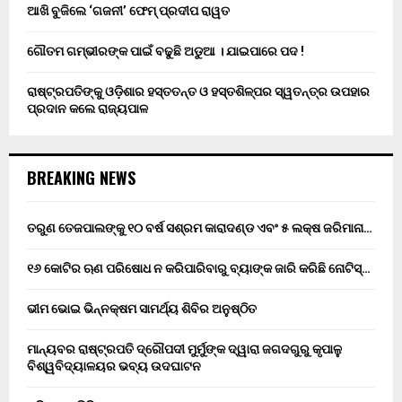
ଆଖି ବୁଜିଲେ ‘ଗଜନୀ’ ଫେମ୍ ପ୍ରଦୀପ ରାୱତ
ଗୌତମ ଗମ୍ଭୀରଙ୍କ ପାଇଁ ବଢୁଛି ଅଡୁଆ । ଯାଇପାରେ ପଦ !
ରାଷ୍ଟ୍ରପତିଙ୍କୁ ଓଡ଼ିଶାର ହସ୍ତତନ୍ତ ଓ ହସ୍ତଶିଳ୍ପର ସ୍ୱତନ୍ତ୍ର ଉପହାର
ପ୍ରଦାନ କଲେ ରାଜ୍ୟପାଳ
BREAKING NEWS
ତରୁଣ ତେଜପାଲଙ୍କୁ ୧୦ ବର୍ଷ ସଶ୍ରମ କାରାଦଣ୍ଡ ଏବଂ ₹୫ ଲକ୍ଷ ଜରିମାନା…
୧୬ କୋଟିର ଋଣ ପରିଷୋଧ ନ କରିପାରିବାରୁ ବ୍ୟାଙ୍କ ଜାରି କରିଛି ନୋଟିସ୍…
ଭୀମ ଭୋଇ ଭିନ୍ନକ୍ଷମ ସାମର୍ଥ୍ୟ ଶିବିର ଅନୁଷ୍ଠିତ
ମାନ୍ୟବର ରାଷ୍ଟ୍ରପତି ଦ୍ରୌପଦୀ ମୁର୍ମୁଙ୍କ ଦ୍ୱାରା ଜଗଦଗୁରୁ କୃପାଳୁ
ବିଶ୍ୱବିଦ୍ୟାଳୟର ଭବ୍ୟ ଉଦଘାଟନ