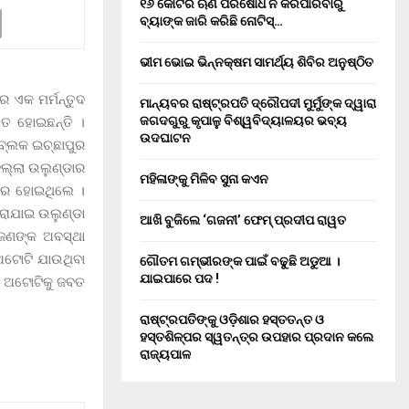
୧୬ କୋଟିର ଋଣ ପରିଷୋଧ ନ କରିପାରିବାରୁ
ବ୍ୟାଙ୍କ ଜାରି କରିଛି ନୋଟିସ୍…
ଭୀମ ଭୋଇ ଭିନ୍ନକ୍ଷମ ସାମର୍ଥ୍ୟ ଶିବିର ଅନୁଷ୍ଠିତ
 ଏକ ମର୍ମନ୍ତୁଦ
ମାନ୍ୟବର ରାଷ୍ଟ୍ରପତି ଦ୍ରୌପଦୀ ମୁର୍ମୁଙ୍କ ଦ୍ୱାରା
ଜଗଦଗୁରୁ କୃପାଳୁ ବିଶ୍ୱବିଦ୍ୟାଳୟର ଭବ୍ୟ
ହତ ହୋଇଛନ୍ତି ।
ଉଦଘାଟନ
ବ୍ଲକ ଇଚ୍ଛାପୁର
ିଲ୍ଲା ଉଲୁଣ୍ଡାର
ମହିଳାଙ୍କୁ ମିଳିବ ସୁନା କଏନ
କାର ହୋଇଥିଲେ ।
ରାଯାଇ ଉଲୁଣ୍ଡା
ଆଖି ବୁଜିଲେ ‘ଗଜନୀ’ ଫେମ୍ ପ୍ରଦୀପ ରାୱତ
ଜଣଙ୍କ ଅବସ୍ଥା
 ଅଟୋଟି ଯାଉଥିବା
ଗୌତମ ଗମ୍ଭୀରଙ୍କ ପାଇଁ ବଢୁଛି ଅଡୁଆ ।
ଯାଇପାରେ ପଦ !
୍ତ ଅଟୋଟିକୁ ଜବତ
ରାଷ୍ଟ୍ରପତିଙ୍କୁ ଓଡ଼ିଶାର ହସ୍ତତନ୍ତ ଓ
ହସ୍ତଶିଳ୍ପର ସ୍ୱତନ୍ତ୍ର ଉପହାର ପ୍ରଦାନ କଲେ
ରାଜ୍ୟପାଳ