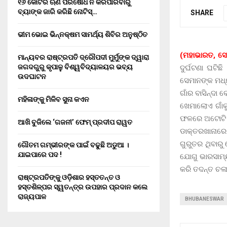
୧୬ କୋଟିର ଋଣ ପରିଷୋଧ ନ କରିପାରିବାରୁ
ବ୍ୟାଙ୍କ ଜାରି କରିଛି ନୋଟିସ୍…
SHARE
ଭୀମ ଭୋଇ ଭିନ୍ନକ୍ଷମ ସାମର୍ଥ୍ୟ ଶିବିର ଅନୁଷ୍ଠିତ
(ମହାଭାରତ, ସୋ
ମାନ୍ୟବର ରାଷ୍ଟ୍ରପତି ଦ୍ରୌପଦୀ ମୁର୍ମୁଙ୍କ ଦ୍ୱାରା
ଜଗଦଗୁରୁ କୃପାଳୁ ବିଶ୍ୱବିଦ୍ୟାଳୟର ଭବ୍ୟ
ଦୁର୍ଘଟଣା ଘଟି
ଉଦଘାଟନ
ସେମାନଙ୍କ ମଧ୍
ଗାଁର ବାସିନ୍ଦା
ମହିଳାଙ୍କୁ ମିଳିବ ସୁନା କଏନ
ଖେମାଲୋଏ ଗାଁକ
ଫଳରେ ଅଟୋଟି ଭ
ଆଖି ବୁଜିଲେ ‘ଗଜନୀ’ ଫେମ୍ ପ୍ରଦୀପ ରାୱତ
ଡାକ୍ତରଖାନାର
ଗୁରୁତର ଥିବାରୁ
ଗୌତମ ଗମ୍ଭୀରଙ୍କ ପାଇଁ ବଢୁଛି ଅଡୁଆ ।
ଯାଇପାରେ ପଦ !
ଯୋଗୁ ଭାରସାମ୍ୟ
କରି ତଦନ୍ତ ଚଳା
ରାଷ୍ଟ୍ରପତିଙ୍କୁ ଓଡ଼ିଶାର ହସ୍ତତନ୍ତ ଓ
ହସ୍ତଶିଳ୍ପର ସ୍ୱତନ୍ତ୍ର ଉପହାର ପ୍ରଦାନ କଲେ
ରାଜ୍ୟପାଳ
BHUBANESWAR