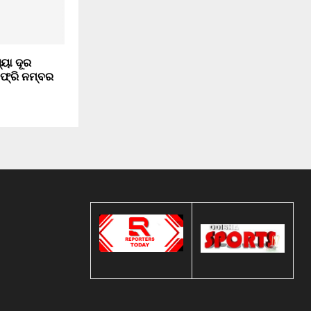
ୟା ଦୂର
 ଫ୍ରି ନମ୍ବର