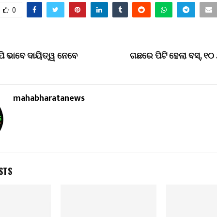
0
ିପି ଭାବେ ଦାୟିତ୍ୱ ନେବେ
ଗଛରେ ପିଟି ହେଲା ବସ୍, ୧
mahabharatanews
STS