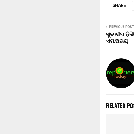
SHARE
PREVIOUS POST
ଖୁବ ଶୀଘ ଡ଼ିଜ
ଏମ.ଅଭୟ
RELATED PO