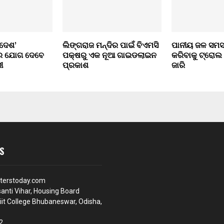
 ଦେଶ’
ଲିଙ୍ଗରାଜ ମନ୍ଦିର ପାଇଁ ବିଏମସି
ପାନୀୟ ଜଳ ସମସ୍
ରେ ଯୋଗ ଦେବେ
ପକ୍ଷରୁ ଏକ ନୂଆ ଗାଇଡଲାଇନ
କରିବାକୁ ଟ୍ରୋଲ
ୀ
ପ୍ରକାଶ
ଜାରି
S
terstoday.com
anti Vihar, Housing Board
iit College Bhubaneswar, Odisha,
2