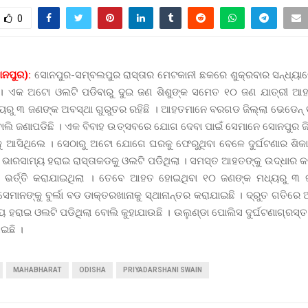
0
ନପୁର):
ସୋନପୁର-ସମ୍ବଲପୁର ରାସ୍ତାର ମେଟକାନୀ ଛକରେ ଶୁକ୍ରବାର ସନ୍ଧ୍ୟାରେ
ଛି । ଏକ ଅଟୋ ଓଲଟି ପଡିବାରୁ ଦୁଇ ଜଣ ଶିଶୁଙ୍କ ସମେତ ୧୦ ଜଣ ଯାତ୍ରୀ ଆ
ୟରୁ ୩ ଜଣଙ୍କ ଅବସ୍ଥା ଗୁରୁତର ରହିଛି । ଆହତମାନେ ବରଗଡ ଜିଲ୍ଲା ଭେଡେନ୍ 
 ବୋଲି ଜଣାପଡିଛି । ଏକ ବିବାହ ଉତ୍ସବରେ ଯୋଗ ଦେବା ପାଇଁ ସେମାନେ ସୋନପୁର ଜ
ୁ ଆସିଥିଲେ । ସେଠାରୁ ଅଟୋ ଯୋଗେ ଘରକୁ ଫେରୁଥିବା ବେଳେ ଦୁର୍ଘଟଣାର ଶି
ାରସାମ୍ୟ ହରାଇ ରାସ୍ତାକଡକୁ ଓଲଟି ପଡିଥିଲା । ସମସ୍ତ ଆହତଙ୍କୁ ଉଦ୍ଧାର କ
େ ଭର୍ତ୍ତି କରାଯାଇଥିଲା । ତେବେ ଆହତ ହୋଇଥିବା ୧୦ ଜଣଙ୍କ ମଧ୍ୟରୁ ୩ 
 ସେମାନଙ୍କୁ ବୁର୍ଲା ବଡ ଡାକ୍ତରଖାନାକୁ ସ୍ଥାନାନ୍ତର କରାଯାଇଛି । ଦ୍ରୁତ ଗତିରେ
 ହରାଇ ଓଲଟି ପଡିଥିଲା ବୋଲି କୁହାଯାଉଛି । ଉଲୁଣ୍ଡା ପୋଲିସ ଦୁର୍ଘଟଣାଗ୍ରସ
ଇଛି ।
MAHABHARAT
ODISHA
PRIYADARSHANI SWAIN