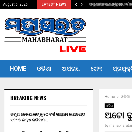
ଦଣ୍ଡ ଏବଂ…
୧୬ କୋଟିର ଋଣ ପରିଷୋଧ ନ କରିପ
August 6, 2026
LATEST NEWS
HOME
ଓଡିଶା
ଅପରାଧ
ଖେଳ
ପ୍ରଯୁକ୍
BREAKING NEWS
Home
ଓଡିଶା
ଓଡିଶା
ଅଟୋ ଦୁ
ତରୁଣ ତେଜପାଲଙ୍କୁ ୧୦ ବର୍ଷ ସଶ୍ରମ କାରାଦଣ୍ଡ
ଏବଂ ₹୫ ଲକ୍ଷ ଜରିମାନା…
by
mahabharata