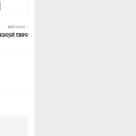
NEXT POST
୦ ଯାତ୍ରୀ ଆହତ