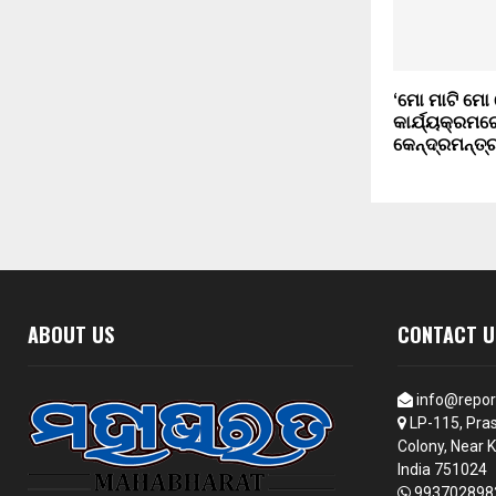
‘ମୋ ମାଟି ମୋ
କାର୍ଯ୍ୟକ୍ରମ
କେନ୍ଦ୍ରମନ୍ତ୍ର
ABOUT US
CONTACT U
info@repor
LP-115, Pras
Colony, Near K
India 751024
993702898