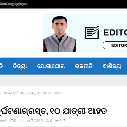
ାରିବାରୁ ବ୍ୟାଙ୍କ…
ଭୀମ ଭୋଇ ଭିନ୍ନକ୍ଷମ 
ତି
ବିଦ୍ୟା
ଯୋଗାଯୋଗ
ରାଜନୀତି
ଵାଣିଜ୍ୟ
ଅଟୋ ଦୁର୍ଘଟଣାଗ୍ରସ୍ତ, ୧୦ ଯାତ୍ରୀ ଆହତ
ର୍ଘଟଣାଗ୍ରସ୍ତ, ୧୦ ଯାତ୍ରୀ ଆହତ
news
December 7, 2019
0
347