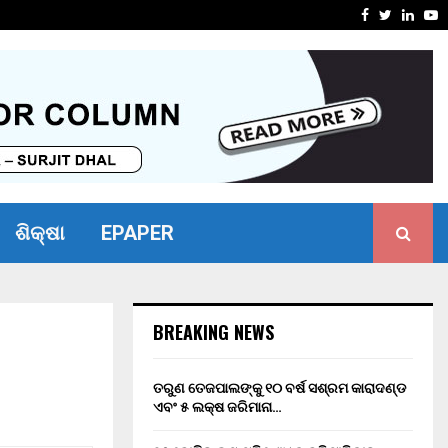
ସାମର୍ଥ୍ୟ ଶିବିର ଅନୁଷ୍ଠିତ
ମାନ୍ୟବର ର
Facebook
Twitter
Linke
Y
ଶିକ୍ଷା
EPAPER
BREAKING NEWS
ତରୁଣ ତେଜପାଲଙ୍କୁ ୧୦ ବର୍ଷ ସଶ୍ରମ କାରାଦଣ୍ଡ
ଏବଂ ₹୫ ଲକ୍ଷ ଜରିମାନା…