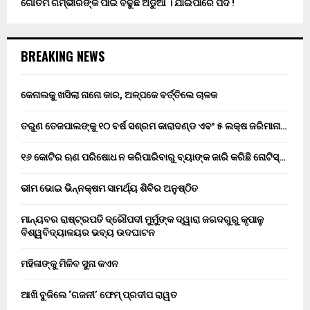
ଗୌତମ ଗମ୍ଭୀରଙ୍କ ପାଇଁ ବଢୁଛି ଅଡୁଆ । ଯାଇପାରେ ପଦ !
BREAKING NEWS
କେନାଲକୁ ଖସିଲା ନାନୋ କାର, ଅଳ୍ପକେ ବର୍ତ୍ତିଲେ ଚାଳକ
ତରୁଣ ତେଜପାଲଙ୍କୁ ୧୦ ବର୍ଷ ସଶ୍ରମ କାରାଦଣ୍ଡ ଏବଂ ₹୫ ଲକ୍ଷ ଜରିମାନା…
୧୬ କୋଟିର ଋଣ ପରିଷୋଧ ନ କରିପାରିବାରୁ ବ୍ୟାଙ୍କ ଜାରି କରିଛି ନୋଟିସ୍…
ଭୀମ ଭୋଇ ଭିନ୍ନକ୍ଷମ ସାମର୍ଥ୍ୟ ଶିବିର ଅନୁଷ୍ଠିତ
ମାନ୍ୟବର ରାଷ୍ଟ୍ରପତି ଦ୍ରୌପଦୀ ମୁର୍ମୁଙ୍କ ଦ୍ୱାରା ଜଗଦଗୁରୁ କୃପାଳୁ
ବିଶ୍ୱବିଦ୍ୟାଳୟର ଭବ୍ୟ ଉଦଘାଟନ
ମହିଳାଙ୍କୁ ମିଳିବ ସୁନା କଏନ
ଆଖି ବୁଜିଲେ ‘ଗଜନୀ’ ଫେମ୍ ପ୍ରଦୀପ ରାୱତ