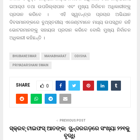
ଇଆର୍‌ଓ ତଥା ଉପଜିଲ୍ଲାପାଳ ଏବଂ ମୁଖ୍ୟ ନିର୍ବାଚନ ଅଧିକାରୀଙ୍କୁ
ପ୍ରଦାନ କରିବେ । ଏହି ସ୍ୱତନ୍ତ୍ର ପ୍ରଚାର ଅଭିଯାନ
ଦିବସମାନଙ୍କରେ ବୁଥ୍‌ସ୍ତରୀୟ ଏଜେଣ୍ଟମାନେ ମଧ୍ୟ ଉପସ୍ଥିତ ରହି
ଭୋଟରମାନଙ୍କୁ ସହାୟତା ପ୍ରଦାନ କରିବେ ବୋଲି ମୁଖ୍ୟ ନିର୍ବାଚନ
ଅଧିକାରୀ କହିଛନ୍ତି ।
BHUBANESWAR
MAHABHARAT
ODISHA
PRIYADARSHANI SWAIN
SHARE
0
PREVIOUS POST
ସ୍କ୍ରବ୍ ଟାଇଫସ୍ ଆତଙ୍କ; ସୁନ୍ଦରଗଡ଼ରେ ସଂଖ୍ୟା ୨୨୧କୁ
ବୃଦ୍ଧି