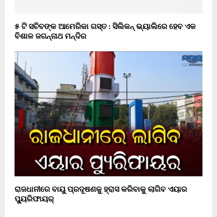
୫ ଟି ସଚିବଙ୍କ ଆମେରିକା ଗସ୍ତ : ସିଲିକନ୍ ଭ୍ୟାଲିରେ ହେବ ଏକ
ବିଶାଳ ଜଗନ୍ନାଥ ମନ୍ଦିର
ରାଜଧାନୀରେ ବାୟୁ ପ୍ରଦୂଷଣକୁ ହ୍ରାସ କରିବାକୁ ଲାଗିବ ଏୟାର
ପ୍ୟୁରିଫାୟର୍