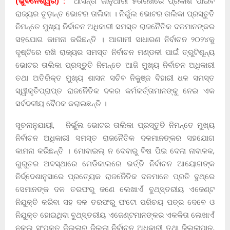
(ଭୁବନେଶ୍ୱର) :
ଆସନ୍ତା ଜାନୁଆରୀ ୫ତାରିଖରେ ପ୍ରକାଶ ପାଇବ
ରାଜ୍ୟର ଚୂଡ଼ାନ୍ତ ଭୋଟର ତାଲିକା । ନିର୍ଭୁଲ ଭୋଟର ତାଲିକା ପ୍ରସ୍ତୁତି
ନିମନ୍ତେ ମୁଖ୍ୟ ନିର୍ବାଚନ ଅଧିକାରୀ ସମସ୍ତ ରାଜନୈତିକ ଦଳମାନଙ୍କର
ସହଯୋଗ କାମନା କରିଛନ୍ତି । ଆଗାମୀ ସାଧାରଣ ନିର୍ବାଚନ ୨୦୨୪କୁ
ଦୃଷ୍ଟିରେ ରଖି ରାଜ୍ୟର ସମସ୍ତ ନିର୍ବାଚନ ମଣ୍ଡଳୀ ପାଇଁ ତ୍ରୁଟିଶୂନ୍ୟ
ଭୋଟର ତାଲିକା ପ୍ରସ୍ତୁତି ନିମନ୍ତେ ଆଜି ମୁଖ୍ୟ ନିର୍ବାଚନ ଅଧିକାରୀ
ତଥା ଅତିରିକ୍ତ ମୁଖ୍ୟ ଶାସନ ସଚିବ ନିକୁଞ୍ଜ ବିହାରୀ ଧଳ ସମସ୍ତ
ସ୍ୱୀକୃତିପ୍ରାପ୍ତ ରାଜନୈତିକ ଦଳର କର୍ମକର୍ତ୍ତାମାନଙ୍କୁ ନେଇ ଏକ
ସର୍ବଦଳୀୟ ବୈଠକ କରାଇଛନ୍ତି ।
ସୂଚନାନୁଯାୟୀ, ନିର୍ଭୁଲ ଭୋଟର ତାଲିକା ପ୍ରସ୍ତୁତି ନିମନ୍ତେ ମୁଖ୍ୟ
ନିର୍ବାଚନ ଅଧିକାରୀ ସମସ୍ତ ରାଜନୈତିକ ଦଳମାନଙ୍କର ସହଯୋଗ
କାମନା କରିଛନ୍ତି । ମୋବାଇଲ୍ ନ ଦେବାରୁ ବିଷ ପିଇ ଦେଲା ନାବାଳକ,
ଗୁରୁତର ଅବସ୍ଥାରେ ମେଡିକାଲରେ ଭର୍ତ୍ତି ନିର୍ବାଚନ ଆୟୋଗଙ୍କ
ନିର୍ଦ୍ଦେଶାନୁସାରେ ପ୍ରତ୍ୟେକ ରାଜନୈତିକ ଦଳମାନେ ପ୍ରତି ବୁଥ୍‌ରେ
ସେମାନଙ୍କ ଦଳ ତରଫରୁ ଜଣେ ଲେଖାଏଁ ବୁଥ୍‌ସ୍ତରୀୟ ଏଜେଣ୍ଟ
ନିଯୁକ୍ତି କରିବା ସହ ଦଳ ତରଫରୁ ଫଟୋ ପରିଚୟ ପତ୍ର ଦେବେ ଓ
ନିଯୁକ୍ତ ହୋଇଥିବା ବୁଥ୍‌ସ୍ତରୀୟ ଏଜେଣ୍ଟମାନଙ୍କର ଏକକିତା ଲେଖାଏଁ
ନକଲ ସଂପୃକ୍ତ ଜିଲ୍ଲାର ଜିଲ୍ଲା ନିର୍ବାଚନ ଅଧିକାରୀ ତଥା ଜିଲ୍ଲାପାଳ,