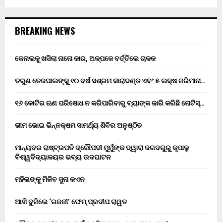
BREAKING NEWS
କେନାଲକୁ ଖସିଲା ନାନୋ କାର, ଅଳ୍ପକେ ବର୍ତ୍ତିଲେ ଚାଳକ
ତରୁଣ ତେଜପାଲଙ୍କୁ ୧୦ ବର୍ଷ ସଶ୍ରମ କାରାଦଣ୍ଡ ଏବଂ ₹୫ ଲକ୍ଷ ଜରିମାନା…
୧୬ କୋଟିର ଋଣ ପରିଷୋଧ ନ କରିପାରିବାରୁ ବ୍ୟାଙ୍କ ଜାରି କରିଛି ନୋଟିସ୍…
ଭୀମ ଭୋଇ ଭିନ୍ନକ୍ଷମ ସାମର୍ଥ୍ୟ ଶିବିର ଅନୁଷ୍ଠିତ
ମାନ୍ୟବର ରାଷ୍ଟ୍ରପତି ଦ୍ରୌପଦୀ ମୁର୍ମୁଙ୍କ ଦ୍ୱାରା ଜଗଦଗୁରୁ କୃପାଳୁ
ବିଶ୍ୱବିଦ୍ୟାଳୟର ଭବ୍ୟ ଉଦଘାଟନ
ମହିଳାଙ୍କୁ ମିଳିବ ସୁନା କଏନ
ଆଖି ବୁଜିଲେ ‘ଗଜନୀ’ ଫେମ୍ ପ୍ରଦୀପ ରାୱତ