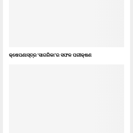
କ୍ଷେପଣାସ୍ତ୍ର ‘ସାଗରିକା’ର ସଫଳ ପରୀକ୍ଷଣ