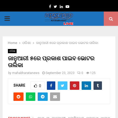
Facebook
Twitter
Linkedin
Youtube
PRIMARY
MENU
Home
ଓଡିଶା
ଜାନୁଆରୀ ୫ରେ ପ୍ରକାଶ ପାଇବ ଭୋଟର ତାଲିକା
ଓଡିଶା
ଜାନୁଆରୀ ୫ରେ ପ୍ରକାଶ ପାଇବ ଭୋଟର
ତାଲିକା
by
mahabharatanews
September 23, 2023
0
125
SHARE
0