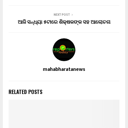
NEXT POST
ଆଜି ସନ୍ଧ୍ୟା ୫ଟାରେ ଶିକ୍ଷକଙ୍କ ସହ ଆଲୋଚନା
mahabharatanews
RELATED POSTS