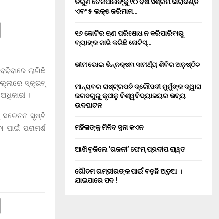
ତରୁଣ ତେଜପାଲଙ୍କୁ ୧୦ ବର୍ଷ ସଶ୍ରମ କାରାଦଣ୍ଡ
ଏବଂ ₹୫ ଲକ୍ଷ ଜରିମାନା…
୧୬ କୋଟିର ଋଣ ପରିଷୋଧ ନ କରିପାରିବାରୁ
ବ୍ୟାଙ୍କ ଜାରି କରିଛି ନୋଟିସ୍…
ଭୀମ ଭୋଇ ଭିନ୍ନକ୍ଷମ ସାମର୍ଥ୍ୟ ଶିବିର ଅନୁଷ୍ଠିତ
ବଢିବାରେ ଲାଗିଛି
ଲ୍ଲାରେ ସ୍କ୍ରବ୍
ମାନ୍ୟବର ରାଷ୍ଟ୍ରପତି ଦ୍ରୌପଦୀ ମୁର୍ମୁଙ୍କ ଦ୍ୱାରା
 ଅଧିକାରୀ ।
ଜଗଦଗୁରୁ କୃପାଳୁ ବିଶ୍ୱବିଦ୍ୟାଳୟର ଭବ୍ୟ
ଉଦଘାଟନ
 ସଚେତନ ସୃଷ୍ଟି
ମହିଳାଙ୍କୁ ମିଳିବ ସୁନା କଏନ
 ପାଇଁ ପରାମର୍ଶ
ଆଖି ବୁଜିଲେ ‘ଗଜନୀ’ ଫେମ୍ ପ୍ରଦୀପ ରାୱତ
ଗୌତମ ଗମ୍ଭୀରଙ୍କ ପାଇଁ ବଢୁଛି ଅଡୁଆ ।
ଯାଇପାରେ ପଦ !