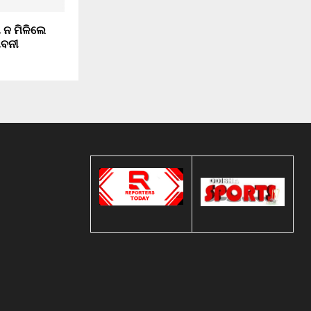
 ନ ମିଳିଲେ
ବନୀ