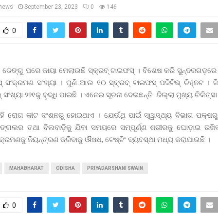
news
September 23, 2023
0
146
0
:
ଡେଙ୍ଗୁ ପରେ କାୟା ମେଲାଉଛି ସ୍କ୍ରବ୍ ଟାଇଫସ୍ । ବିଶେଷ କରି ସୁନ୍ଦରଗଡ଼ରେ 
୍ ସଂକ୍ରମଣ ସଂଖ୍ୟା । ପୁଣି ଆଉ ୧୦ ସ୍କ୍ରବ୍ ଟାଇଫସ୍ ପଜିଟିଭ୍ ଚିହ୍ନଟ । ଜି
 ସଂଖ୍ୟା ୨୨୧କୁ ବୃଦ୍ଧି ପାଇଛି । ଏନେଇ ସୂଚନା ଦେଇଛନ୍ତି ଜିଲ୍ଲା ମୁଖ୍ୟ ଚିକିତ୍ସା
 ଏହି ରୋଗ କୀଟ ଦଂଶନରୁ ହୋଇଥାଏ । ଯେଉଁଥି ପାଇଁ ସ୍ୱାସ୍ଥ୍ୟ ବିଭାଗ ପକ୍ଷରୁ
ଙ୍ଗଲର ତଥା ବିଲବାଡ଼ିକୁ ଯିବା ସମୟରେ ସମ୍ପୂର୍ଣ୍ଣ ଶରୀରକୁ ଘୋଡ଼ାଇ ରଖିବା
କ୍ରମଣକୁ ନିୟନ୍ତ୍ରଣ କରିବାକୁ ଔଷଧ, ଟେଷ୍ଟିଂ ବ୍ୟବସ୍ଥା ମଧ୍ୟ କରାଯାଉଛି ।
MAHABHARAT
ODISHA
PRIYADARSHANI SWAIN
0