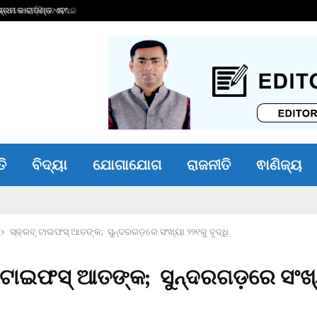
୍ରମ କାରାଦଣ୍ଡ ଏବଂ…
୧୬ କୋଟିର ଋଣ ପରିଷ
ତି
ବିଦ୍ୟା
ଯୋଗାଯୋଗ
ରାଜନୀତି
ଵାଣିଜ୍ୟ
ସ୍କ୍ରବ୍ ଟାଇଫସ୍ ଆତଙ୍କ; ସୁନ୍ଦରଗଡ଼ରେ ସଂଖ୍ୟା ୨୨୧କୁ ବୃଦ୍ଧି
୍ ଟାଇଫସ୍ ଆତଙ୍କ; ସୁନ୍ଦରଗଡ଼ରେ ସଂଖ୍
ି