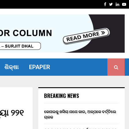
ୋଧ ନ କରିପାରିବାରୁ ବ୍ୟାଙ୍କ…
ଭୀମ ଭୋଇ ଭ
Facebook
Twitter
Linke
Y
ଶିକ୍ଷା
EPAPER
BREAKING NEWS
ୟା ୨୨୧
କେନାଲକୁ ଖସିଲା ନାନୋ କାର, ଅଳ୍ପକେ ବର୍ତ୍ତିଲେ
ଚାଳକ