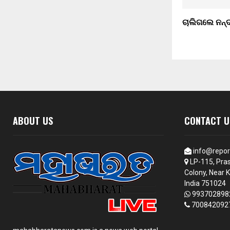
ଚାଲିଗଲେ ନନ୍
ABOUT US
CONTACT U
info@repor
LP-115, Pras
Colony, Near K
India 751024
993702898
700842092