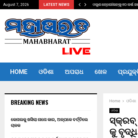
ତିଲେ ଚାଳକ
ତରୁଣ ତେଜପାଲଙ୍କୁ ୧୦ ବର୍ଷ ସଶ
August 7, 2026
LATEST NEWS
HOME
ଓଡିଶା
ଅପରାଧ
ଖେଳ
ପ୍ରଯୁକ୍
BREAKING NEWS
Home
ଓଡିଶା
ଓଡିଶା
ସ୍କ୍ରବ
କେନାଲକୁ ଖସିଲା ନାନୋ କାର, ଅଳ୍ପକେ ବର୍ତ୍ତିଲେ
ଚାଳକ
କୁ ବୃଦ୍ଧ