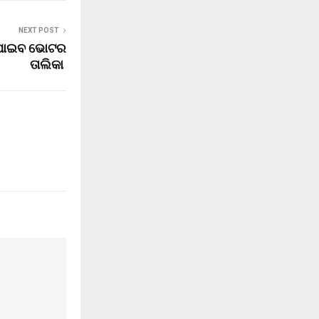
NEXT POST
 ପାଇବ ଭୋଟର
ତାଲିକା