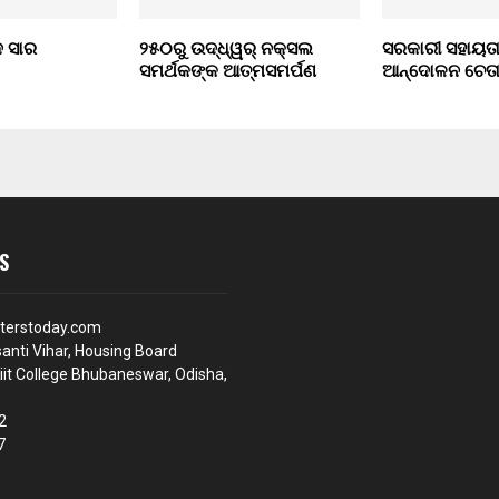
ଦ ସାର
୨୫୦ରୁ ଉଦ୍ଧ୍ୱର୍ ନକ୍ସଲ
ସରକାରୀ ସହାୟତା
ସମର୍ଥକଙ୍କ ଆତ୍ମସମର୍ପଣ
ଆନ୍ଦୋଳନ ଚେତା
S
terstoday.com
anti Vihar, Housing Board
iit College Bhubaneswar, Odisha,
2
7