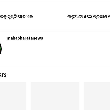
କୁ ସୃଷ୍ଟି ହେବ ଏକ
ଜାନୁଆରୀ ୫ରେ ପ୍ରକାଶ
mahabharatanews
STS