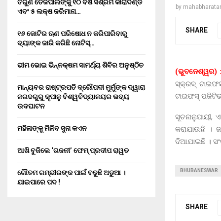
ତରୁଣ ତେଜପାଲଙ୍କୁ ୧୦ ବର୍ଷ ସଶ୍ରମ କାରାଦଣ୍ଡ
by
mahabharata
ଏବଂ ₹୫ ଲକ୍ଷ ଜରିମାନା…
SHARE
୧୬ କୋଟିର ଋଣ ପରିଷୋଧ ନ କରିପାରିବାରୁ
ବ୍ୟାଙ୍କ ଜାରି କରିଛି ନୋଟିସ୍…
ଭୀମ ଭୋଇ ଭିନ୍ନକ୍ଷମ ସାମର୍ଥ୍ୟ ଶିବିର ଅନୁଷ୍ଠିତ
(ଭୁବନେଶ୍ୱର) 
ସ୍କ୍ରବ୍ ଟାଇଫସ
ମାନ୍ୟବର ରାଷ୍ଟ୍ରପତି ଦ୍ରୌପଦୀ ମୁର୍ମୁଙ୍କ ଦ୍ୱାରା
ଟାଇଫସ୍ ପଜିଟିଭ୍
ଜଗଦଗୁରୁ କୃପାଳୁ ବିଶ୍ୱବିଦ୍ୟାଳୟର ଭବ୍ୟ
ଉଦଘାଟନ
ସୂଚନାନୁଯାୟୀ,
ମହିଳାଙ୍କୁ ମିଳିବ ସୁନା କଏନ
କରାଯାଉଛି । ଜ
ଦିଆଯାଇଛି । ସଂ
ଆଖି ବୁଜିଲେ ‘ଗଜନୀ’ ଫେମ୍ ପ୍ରଦୀପ ରାୱତ
BHUBANESWAR
ଗୌତମ ଗମ୍ଭୀରଙ୍କ ପାଇଁ ବଢୁଛି ଅଡୁଆ ।
ଯାଇପାରେ ପଦ !
SHARE