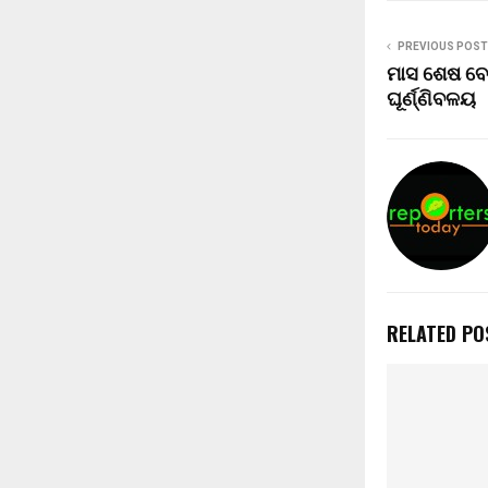
PREVIOUS POST
ମାସ ଶେଷ ବେଳ
ଘୂର୍ଣ୍ଣିବଳୟ
RELATED PO