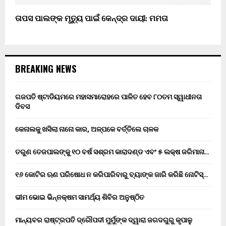
ତାପସ ପାଲଙ୍କ ମୃତ୍ୟୁ ପାଇଁ କେନ୍ଦ୍ର ଦାୟୀ: ମମତା
BREAKING NEWS
ଗଜପତି ଷ୍ଟାଡିୟମରେ ମହାସମାରୋହରେ ପାଳିତ ହେବ ୮୦ତମ ସ୍ୱାଧୀନତା
ଦିବସ
କେନାଲକୁ ଖସିଲା ନାନୋ କାର, ଅଳ୍ପକେ ବର୍ତ୍ତିଲେ ଚାଳକ
ତରୁଣ ତେଜପାଲଙ୍କୁ ୧୦ ବର୍ଷ ସଶ୍ରମ କାରାଦଣ୍ଡ ଏବଂ ₹୫ ଲକ୍ଷ ଜରିମାନା…
୧୬ କୋଟିର ଋଣ ପରିଷୋଧ ନ କରିପାରିବାରୁ ବ୍ୟାଙ୍କ ଜାରି କରିଛି ନୋଟିସ୍…
ଭୀମ ଭୋଇ ଭିନ୍ନକ୍ଷମ ସାମର୍ଥ୍ୟ ଶିବିର ଅନୁଷ୍ଠିତ
ମାନ୍ୟବର ରାଷ୍ଟ୍ରପତି ଦ୍ରୌପଦୀ ମୁର୍ମୁଙ୍କ ଦ୍ୱାରା ଜଗଦଗୁରୁ କୃପାଳୁ