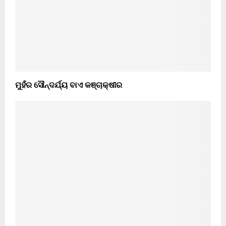
ମୁହଁର ସୌନ୍ଦର୍ଯ୍ୟ ବାଏ କଞ୍ଚାକ୍ଷୀର