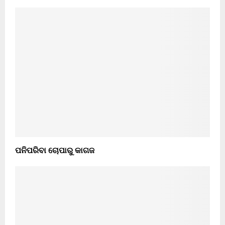
ପନିପରିବା ଚୋପାରୁ କାଗଜ