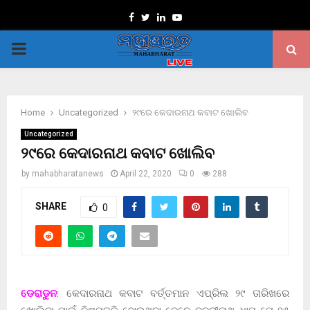
Facebook
Twitter
Linkedin
Youtube
PRIMARY
MENU
Home
Uncategorized
୨୯ରେ କେଦାରନାଥ କବାଟ ଖୋଲିବ
Uncategorized
୨୯ରେ କେଦାରନାଥ କବାଟ ଖୋଲିବ
by
mahabharatanews
April 22, 2020
0
288
SHARE
0
ଡେରାଡୁନ
: କେଦାରନାଥ କବାଟ ବର୍ତ୍ତମାନ ଏପ୍ରିଲ ୨୯ ତାରିଖରେ