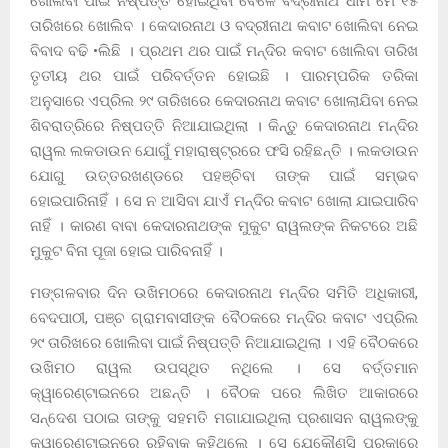
ଖୋଲିବା ପାଇଁ ନିଷ୍ପତ୍ତି ହୋଇଥିବା ବେଳେ ବଦ୍ରୀନାଥ ଧାମ ମେ ୧୫
ତାରିଖରେ ଖୋଲିବ । କେଦାରନାଥ ଓ ବଦ୍ରୀନାଥ କବାଟ ଖୋଲିବା ନେଇ
ବିବାଦ ବଢି •ଲିଛି । ପ୍ରଥମ ଥର ପାଇଁ ମନ୍ଦିର କବାଟ ଖୋଲିବା ତାରିଖ
ତୃତୀୟ ଥର ପାଇଁ ପରିବର୍ତ୍ତନ ହୋଇଛି । ପାରମ୍ପରିକ ତରିକା
ଅନୁସାରେ ଏପ୍ରିଲ ୨୯ ତାରିଖରେ କେଦାରନାଥ କବାଟ ଖୋଲାଯିବା ନେଇ
ଶିବରାତ୍ରିରେ ନିଷ୍ପତ୍ତି ନିଆଯାଇଥିଲା । କିନ୍ତୁ କେଦାରନାଥ ମନ୍ଦିର
ରାୱଲ ଲକଡାଉନ ଯୋଗୁଁ ମହାରାଷ୍ଟ୍ରରେ ଫସି ରହିଛନ୍ତି । ଲକଡାଉନ
ଯୋଗୁ ଉତ୍ତରଖଣ୍ଡରେ ପହଞ୍ଚିବା ତାଙ୍କ ପାଇଁ ସମ୍ଭବ
ହୋଇପାରିନାହିଁ । ସେ ନ ଆସିବା ଯାଏଁ ମନ୍ଦିର କବାଟ ଖୋଲା ଯାଇପାରିବ
ନାହିଁ । କାରଣ ବାବା କେଦାରନାଥଙ୍କ ମୁକୁଟ ରାୱଲଙ୍କ ନିକଟରେ ଅଛି
ମୁକୁଟ ବିନା ପୂଜା ହୋଇ ପାରିବନାହିଁ ।
ମଙ୍ଗଳବାର ଦିନ ଉଖିମଠରେ କେଦାରନାଥ ମନ୍ଦିର ସମିତି ଅଧିକାରୀ,
ବେଦପାଠୀ, ପଞ୍ଚ ଗ୍ରାମବାସୀଙ୍କ ବୈଠକରେ ମନ୍ଦିର କବାଟ ଏପ୍ରିଲ
୨୯ ତାରିଖରେ ଖୋଲିବା ପାଇଁ ନିଷ୍ପତ୍ତି ନିଆଯାଇଥିଲା । ଏହି ବୈଠକରେ
ଉଖିମଠ ରାୱଲ ଉପସ୍ଥିତ ନଥିଲେ । ସେ ବର୍ତ୍ତମାନ
କ୍ୱାରେଣ୍ଟାଇନରେ ଅଛନ୍ତି । ବୈଠକ ପରେ ଲିଖିତ ଆକାରରେ
ସନ୍ଦେଶ ପଠାଇ ତାଙ୍କୁ ସହମତି ମଗାଯାଇଥିଲା ପ୍ରଶାସନ ରାୱଲଙ୍କୁ
କ୍ୱାରେଣ୍ଟାଇନରେ ରହିବାକୁ କହିଥିଲେ । ସେ ଯେକୌଣସି ପ୍ରକାରେ