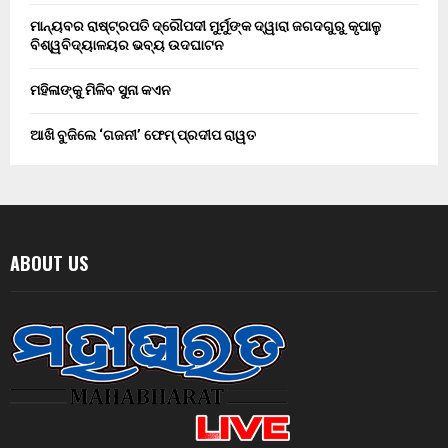
ମାନ୍ୟବର ରାଷ୍ଟ୍ରପତି ଦ୍ରୌପଦୀ ମୁର୍ମୁଙ୍କ ଦ୍ୱାରା ଜଗଦଗୁରୁ କୃପାଳୁ
ବିଶ୍ୱବିଦ୍ୟାଳୟର ଭବ୍ୟ ଉଦଘାଟନ
ମହିଳାଙ୍କୁ ମିଳିବ ସୁନା କଏନ
ଆଖି ବୁଜିଲେ ‘ଗଜନୀ’ ଫେମ୍ ପ୍ରଦୀପ ରାୱତ
ABOUT US