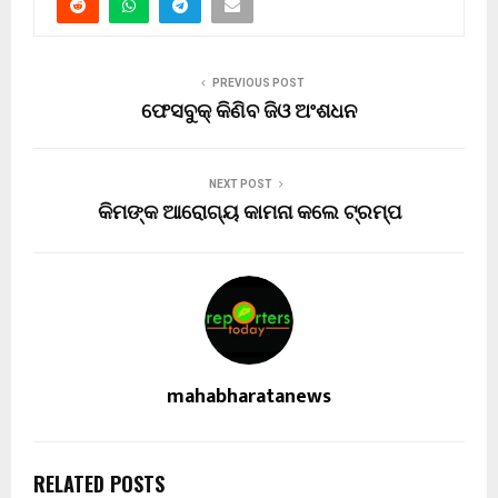
PREVIOUS POST
ଫେସବୁକ୍ କିଣିବ ଜିଓ ଅଂଶଧନ
NEXT POST
କିମଙ୍କ ଆରୋଗ୍ୟ କାମନା କଲେ ଟ୍ରମ୍ପ
mahabharatanews
RELATED POSTS