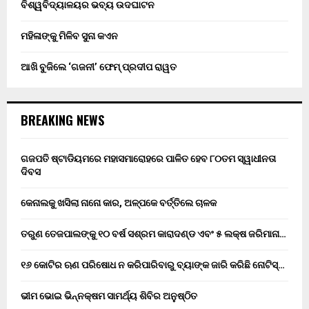
ବିଶ୍ୱବିଦ୍ୟାଳୟର ଭବ୍ୟ ଉଦଘାଟନ
ମହିଳାଙ୍କୁ ମିଳିବ ସୁନା କଏନ
ଆଖି ବୁଜିଲେ ‘ଗଜନୀ’ ଫେମ୍ ପ୍ରଦୀପ ରାୱତ
BREAKING NEWS
ଗଜପତି ଷ୍ଟାଡିୟମରେ ମହାସମାରୋହରେ ପାଳିତ ହେବ ୮୦ତମ ସ୍ୱାଧୀନତା
ଦିବସ
କେନାଲକୁ ଖସିଲା ନାନୋ କାର, ଅଳ୍ପକେ ବର୍ତ୍ତିଲେ ଚାଳକ
ତରୁଣ ତେଜପାଲଙ୍କୁ ୧୦ ବର୍ଷ ସଶ୍ରମ କାରାଦଣ୍ଡ ଏବଂ ₹୫ ଲକ୍ଷ ଜରିମାନା…
୧୬ କୋଟିର ଋଣ ପରିଷୋଧ ନ କରିପାରିବାରୁ ବ୍ୟାଙ୍କ ଜାରି କରିଛି ନୋଟିସ୍…
ଭୀମ ଭୋଇ ଭିନ୍ନକ୍ଷମ ସାମର୍ଥ୍ୟ ଶିବିର ଅନୁଷ୍ଠିତ