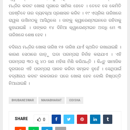
ମନ୍ଦିର କବାଟ ଖୋଲା ପୂଜାରେ ସାମିଲ ହେବେ । ତେବେ ସେ କେମିତି
ପହଞ୍ଚିବେ ତାର ବ୍ୟବସ୍ଥା ପ୍ରଶାସନ କରିବ । ୧୯ ଏପ୍ରିଲ ତାରିଖରେ
ରାୱଲ ଉଖିମଠକୁ ଆସିଥିଲେ । ତାଙ୍କୁ କ୍ୱାରେଣ୍ଟାଇନରେ ରହିବାକୁ
କୁହାଯାଇଛି । ତାଙ୍କର ୧୪ ଦିନିଆ କ୍ୱାରେଣ୍ଟାଇନ ଅବଧି ମେ ୩
ତାରିଖରେ ଶେଷ ହେବ ।
ବଦିନାଥ ମନ୍ଦିର ଖୋଲା ତାରିଖ ୧୫ ତାରିଖ ଯାଏଁ ସ୍ଥଗିତ ରଖାଯାଇଛି ।
କାରଣ ସେଠାରେ ଗାଡ଼ୁ ଘଡା ପରମ୍ପରା ନିର୍ବାହ କରାଯାଏ । ଏହି
ପରମ୍ପରା ୩୦ ରୁ ୪୦ ଜଣ ମହିଳା ମିଶି କରିଥାନ୍ତି । କିନ୍ତୁ ସାମାଜିକ
ଦୂରତାରେ ଏହି ପରମ୍ପରା ପାଳନ କରିବା ସମ୍ଭବ ନୁହେଁ । ସେଥିପାଇଁ
ବଦ୍ରୀନାଥ କବାଟ ଲକଡାଉନ ପରେ ଖୋଲା ହେବ ବୋଲି ନିଷ୍ପତ୍ତି
ନିଆଯାଇଛି ।
BHUBANESWAR
MAHABHARAT
ODISHA
SHARE
0