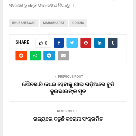
ସରକାର ତୁରନ୍ତ ପଦକ୍ଷେପ ନିଅନ୍ତୁ ।
BHUBANESWAR
MAHABHARAT
ODISHA
SHARE
0
PREVIOUS POST
ଶୌଚସାରି ଧୋଇ ହେବାକୁ ଯାଇ ଗଡ଼ିଆରେ ବୁଡି
ଦୁଇଭାଇଙ୍କ ମୃତ
NEXT POST
ରାଜ୍ୟରେ ବଢୁଛି କରୋନା ସଂକ୍ରମିତ