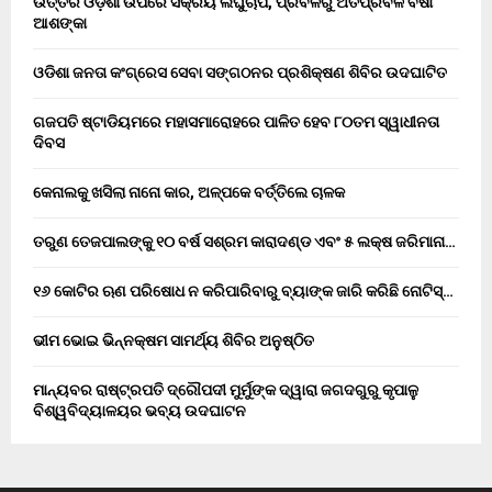
ଉତ୍ତର ଓଡ଼ିଶା ଉପରେ ସକ୍ରିୟ ଲଘୁଚାପ, ପ୍ରବଳରୁ ଅତିପ୍ରବଳ ବର୍ଷା
ଆଶଙ୍କା
ଓଡିଶା ଜନତା କଂଗ୍ରେସ ସେବା ସଙ୍ଗଠନର ପ୍ରଶିକ୍ଷଣ ଶିବିର ଉଦଘାଟିତ
ଗଜପତି ଷ୍ଟାଡିୟମରେ ମହାସମାରୋହରେ ପାଳିତ ହେବ ୮୦ତମ ସ୍ୱାଧୀନତା
ଦିବସ
କେନାଲକୁ ଖସିଲା ନାନୋ କାର, ଅଳ୍ପକେ ବର୍ତ୍ତିଲେ ଚାଳକ
ତରୁଣ ତେଜପାଲଙ୍କୁ ୧୦ ବର୍ଷ ସଶ୍ରମ କାରାଦଣ୍ଡ ଏବଂ ₹୫ ଲକ୍ଷ ଜରିମାନା…
୧୬ କୋଟିର ଋଣ ପରିଷୋଧ ନ କରିପାରିବାରୁ ବ୍ୟାଙ୍କ ଜାରି କରିଛି ନୋଟିସ୍…
ଭୀମ ଭୋଇ ଭିନ୍ନକ୍ଷମ ସାମର୍ଥ୍ୟ ଶିବିର ଅନୁଷ୍ଠିତ
ମାନ୍ୟବର ରାଷ୍ଟ୍ରପତି ଦ୍ରୌପଦୀ ମୁର୍ମୁଙ୍କ ଦ୍ୱାରା ଜଗଦଗୁରୁ କୃପାଳୁ
ବିଶ୍ୱବିଦ୍ୟାଳୟର ଭବ୍ୟ ଉଦଘାଟନ