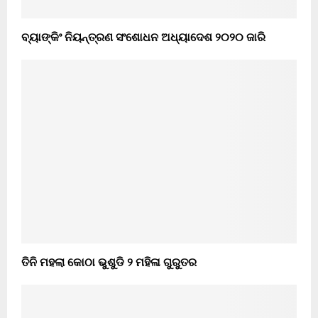
ବ୍ୟାଙ୍କିଂ ନିୟନ୍ତ୍ରଣ ସଂଶୋଧନ ଅଧ୍ୟାଦେଶ ୨୦୨୦ ଜାରି
ତିନି ମହଲା କୋଠା ଭୁଶୁଡି ୨ ମହିଳା ଗୁରୁତର