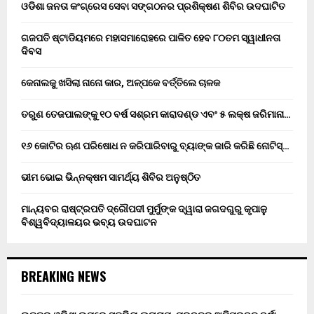
ଓଡିଶା ଜନତା କଂଗ୍ରେସ ସେବା ସଙ୍ଗଠନର ପ୍ରଶିକ୍ଷଣ ଶିବିର ଉଦଘାଟିତ
ଗଜପତି ଷ୍ଟାଡିୟମରେ ମହାସମାରୋହରେ ପାଳିତ ହେବ ୮୦ତମ ସ୍ୱାଧୀନତା
ଦିବସ
କେନାଲକୁ ଖସିଲା ନାନୋ କାର, ଅଳ୍ପକେ ବର୍ତ୍ତିଲେ ଚାଳକ
ତରୁଣ ତେଜପାଲଙ୍କୁ ୧୦ ବର୍ଷ ସଶ୍ରମ କାରାଦଣ୍ଡ ଏବଂ ₹୫ ଲକ୍ଷ ଜରିମାନା…
୧୬ କୋଟିର ଋଣ ପରିଷୋଧ ନ କରିପାରିବାରୁ ବ୍ୟାଙ୍କ ଜାରି କରିଛି ନୋଟିସ୍…
ଭୀମ ଭୋଇ ଭିନ୍ନକ୍ଷମ ସାମର୍ଥ୍ୟ ଶିବିର ଅନୁଷ୍ଠିତ
ମାନ୍ୟବର ରାଷ୍ଟ୍ରପତି ଦ୍ରୌପଦୀ ମୁର୍ମୁଙ୍କ ଦ୍ୱାରା ଜଗଦଗୁରୁ କୃପାଳୁ
ବିଶ୍ୱବିଦ୍ୟାଳୟର ଭବ୍ୟ ଉଦଘାଟନ
BREAKING NEWS