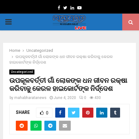
Facebook
Twitter
Linkedin
Youtube
PRIMARY
MENU
Home
Uncategorized
ଉପକୂଳବର୍ତ୍ତୀ ଗାଁ ଲୋକଙ୍କ ଧନ ଜୀବନ ରକ୍ଷା କରିବାକୁ କେରଳ
ହାଇକୋର୍ଟଙ୍କ ନିର୍ଦ୍ଦେଶ
Uncategorized
ଉପକୂଳବର୍ତ୍ତୀ ଗାଁ ଲୋକଙ୍କ ଧନ ଜୀବନ ରକ୍ଷା
କରିବାକୁ କେରଳ ହାଇକୋର୍ଟଙ୍କ ନିର୍ଦ୍ଦେଶ
by
mahabharatanews
June 4, 2020
0
430
SHARE
0