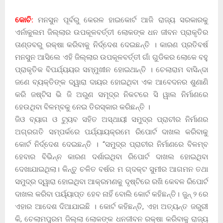
କୋଚି:
ମନସୁନ ପୂର୍ବରୁ କେରଳ ହାଇକୋର୍ଟ ଆଜି ରାଜ୍ୟ ସରକାରକୁ
ଏର୍ନାକୁଲମ ଜିଲ୍ଲାର ଉପକୂଳବର୍ତ୍ତୀ ଲୋକଙ୍କ ଧନ ଜୀବନ ପ୍ରାକୃତିର
ତାଣ୍ଡବରୁ ରକ୍ଷା କରିବାକୁ ନିର୍ଦ୍ଦେଶ ଦେଇଛନ୍ତି । କାରଣ ପ୍ରତିବର୍ଷ
ମନସୁନ ଆସିଲେ ଏହି ଜିଲ୍ଲାର ଉପକୂଳବର୍ତ୍ତୀ ଗାଁ ଗୁଡିକର ଲୋକେ ବହୁ
ପ୍ରାକୃତିକ ବିପର୍ଯ୍ୟୟର ସମ୍ମୁଖୀନ ହୋଇଥାନ୍ତି । ଚେଲାରାମ ବାସିନ୍ଦା
ଜଣେ ବ୍ୟକ୍ତିଙ୍କ ଦ୍ୱାରା ଦାୟର ହୋଇଥିବା ଏକ ଆବେଦନର ଶୁଣାଣି
କରି ଜଷ୍ଟିସ ଭି ଜି ଅରୁଣ ସମୂଦ୍ର ନିକଟରେ ସି ୱାଲ ନିର୍ମାଣରେ
ହେଉଥିବା ବିଳମ୍ବକୁ ନେଇ ତିରସ୍କାର କରିଛନ୍ତି ।
ଜିଓ ବ୍ୟାଗ ଓ ଟ୍ୟୁବ ସହିତ ଅସ୍ଥାୟୀ ସମୁଦ୍ର ପ୍ରାଚୀର ନିର୍ମାଣର
ଅଗ୍ରଗତି ସମ୍ପର୍କରେ ପର୍ଯ୍ୟାୟକ୍ରମେ ରିପୋର୍ଟ ଦାଖଲ କରିବାକୁ
କୋର୍ଟ ନିର୍ଦ୍ଦେଶ ଦେଇଛନ୍ତି । “ସମୁଦ୍ର ପ୍ରାଚୀର ନିର୍ମାଣରେ ବିଳମ୍ବ
ହେବାର ବିଭିନ୍ନ କାରଣ ଦର୍ଶାଇଥିବା ରିପୋର୍ଟ ଦାଖଲ ହୋଇଥିବା
ଦେଖାଯାଇଥିଲା। କିନ୍ତୁ ଚଳିତ ବର୍ଷର ମ ଗ୍ଦକ୍ଟ ସୁମୀର ଆଗମନ ତଥା
ସମୁଦ୍ର ଦ୍ୱାରା ହୋଇଥିବା ଆକ୍ରମଣକୁ ଦୃଷ୍ଟିରେ ରଖି କେବଳ ରିପୋର୍ଟ
ଦାଖଲ କରିବା ପର୍ୟ୍ୟାପ୍ତ ହେବ ନାହିଁ ବୋଲି କୋର୍ଟ କହିଛନ୍ତି। ଜୁନ୍ ୨ ରେ
ଏହାର ଆଦେଶ ଦିଆଯାଇଛି । କୋର୍ଟ କହିଛନ୍ତି, ଏହା ଅତ୍ୟନ୍ତ ଜରୁରୀ
କି, ଚେଲାମପୁରମ ଜିଲ୍ଲା ଲୋକଙ୍କ ଧନଜୀବନ ରକ୍ଷା କରିବାକୁ ରାଜ୍ୟ