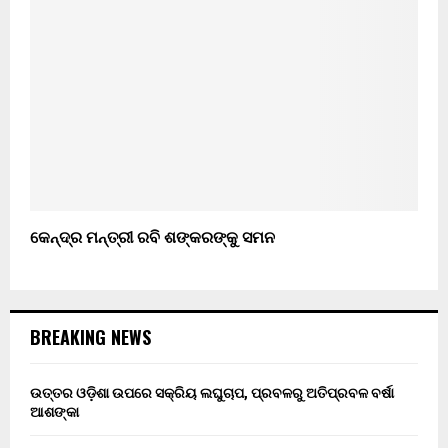
କେନ୍ଦ୍ର ମନ୍ତ୍ରୀ ରବି ଶଙ୍କରଙ୍କୁ ସମନ
BREAKING NEWS
ଉତ୍ତର ଓଡ଼ିଶା ଉପରେ ସକ୍ରିୟ ଲଘୁଚାପ, ପ୍ରବଳରୁ ଅତିପ୍ରବଳ ବର୍ଷା
ଆଶଙ୍କା