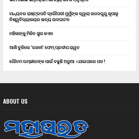
ମାନ୍ୟବର ରାଷ୍ଟ୍ରପତି ଦ୍ରୌପଦୀ ମୁର୍ମୁଙ୍କ ଦ୍ୱାରା ଜଗଦଗୁରୁ କୃପାଳୁ
ବିଶ୍ୱବିଦ୍ୟାଳୟର ଭବ୍ୟ ଉଦଘାଟନ
ମହିଳାଙ୍କୁ ମିଳିବ ସୁନା କଏନ
ଆଖି ବୁଜିଲେ ‘ଗଜନୀ’ ଫେମ୍ ପ୍ରଦୀପ ରାୱତ
ଗୌତମ ଗମ୍ଭୀରଙ୍କ ପାଇଁ ବଢୁଛି ଅଡୁଆ । ଯାଇପାରେ ପଦ !
ABOUT US