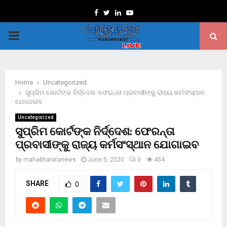
Facebook
Twitter
Linkedin
Youtube
PRIMARY
MENU
Home
Uncategorized
ସୁପ୍ରିମ କୋର୍ଟଙ୍କ ନିର୍ଦ୍ଦେଶ: ଫେରନ୍ତା ପ୍ରବାସୀଙ୍କୁ ରାଜ୍ୟ କର୍ମସଂସ୍ଥାନ
ଯୋଗାଇବ
Uncategorized
ସୁପ୍ରିମ କୋର୍ଟଙ୍କ ନିର୍ଦ୍ଦେଶ: ଫେରନ୍ତା
ପ୍ରବାସୀଙ୍କୁ ରାଜ୍ୟ କର୍ମସଂସ୍ଥାନ ଯୋଗାଇବ
by
mahabharatanews
June 5, 2020
0
454
SHARE
0