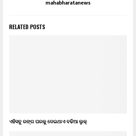
mahabharatanews
RELATED POSTS
ଏହିସବୁ ରଙ୍ଗ ଘରକୁ ଦେଇଥାଏ ବଢିଆ ଲୁକ୍