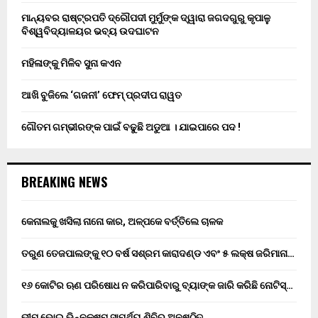
ମାନ୍ୟବର ରାଷ୍ଟ୍ରପତି ଦ୍ରୌପଦୀ ମୁର୍ମୁଙ୍କ ଦ୍ୱାରା ଜଗଦଗୁରୁ କୃପାଳୁ
ବିଶ୍ୱବିଦ୍ୟାଳୟର ଭବ୍ୟ ଉଦଘାଟନ
ମହିଳାଙ୍କୁ ମିଳିବ ସୁନା କଏନ
ଆଖି ବୁଜିଲେ ‘ଗଜନୀ’ ଫେମ୍ ପ୍ରଦୀପ ରାୱତ
ଗୌତମ ଗମ୍ଭୀରଙ୍କ ପାଇଁ ବଢୁଛି ଅଡୁଆ । ଯାଇପାରେ ପଦ !
BREAKING NEWS
କେନାଲକୁ ଖସିଲା ନାନୋ କାର, ଅଳ୍ପକେ ବର୍ତ୍ତିଲେ ଚାଳକ
ତରୁଣ ତେଜପାଲଙ୍କୁ ୧୦ ବର୍ଷ ସଶ୍ରମ କାରାଦଣ୍ଡ ଏବଂ ₹୫ ଲକ୍ଷ ଜରିମାନା…
୧୬ କୋଟିର ଋଣ ପରିଷୋଧ ନ କରିପାରିବାରୁ ବ୍ୟାଙ୍କ ଜାରି କରିଛି ନୋଟିସ୍…
ଭୀମ ଭୋଇ ଭିନ୍ନକ୍ଷମ ସାମର୍ଥ୍ୟ ଶିବିର ଅନୁଷ୍ଠିତ