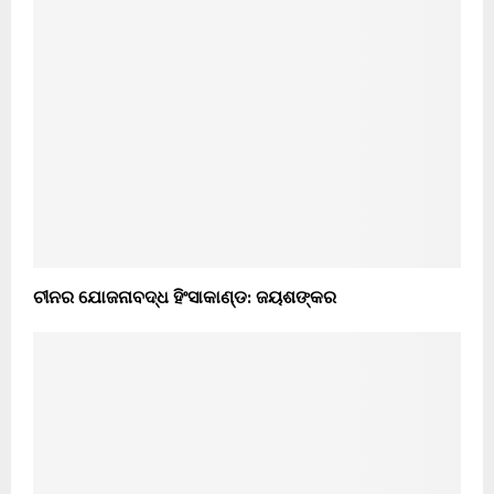
ଚୀନର ଯୋଜନାବଦ୍ଧ ହିଂସାକାଣ୍ଡ: ଜୟଶଙ୍କର