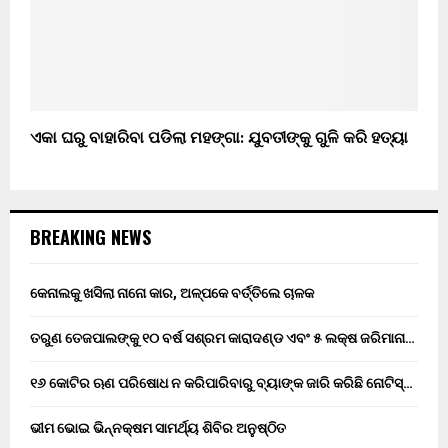
ଏକା ଘରୁ ବାହାରିବା ପଡିଲା ମହଙ୍ଗା: ଯୁବତୀଙ୍କୁ ଗୁଳି କରି ହତ୍ୟା
BREAKING NEWS
କେନାଲକୁ ଖସିଲା ନାନୋ କାର, ଅଳ୍ପକେ ବର୍ତ୍ତିଲେ ଚାଳକ
ତରୁଣ ତେଜପାଲଙ୍କୁ ୧୦ ବର୍ଷ ସଶ୍ରମ କାରାଦଣ୍ଡ ଏବଂ ₹୫ ଲକ୍ଷ ଜରିମାନା…
୧୬ କୋଟିର ଋଣ ପରିଷୋଧ ନ କରିପାରିବାରୁ ବ୍ୟାଙ୍କ ଜାରି କରିଛି ନୋଟିସ୍…
ଭୀମ ଭୋଇ ଭିନ୍ନକ୍ଷମ ସାମର୍ଥ୍ୟ ଶିବିର ଅନୁଷ୍ଠିତ