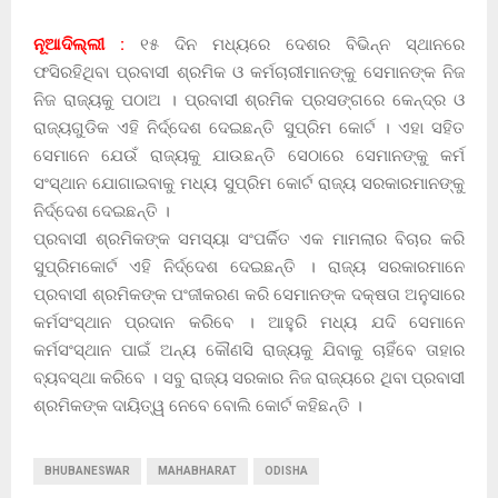
ନୂଆଦିଲ୍ଲୀ :
୧୫ ଦିନ ମଧ୍ୟରେ ଦେଶର ବିଭିନ୍ନ ସ୍ଥାନରେ
ଫସିରହିଥିବା ପ୍ରବାସୀ ଶ୍ରମିକ ଓ କର୍ମଚାରୀମାନଙ୍କୁ ସେମାନଙ୍କ ନିଜ
ନିଜ ରାଜ୍ୟକୁ ପଠାଅ । ପ୍ରବାସୀ ଶ୍ରମିକ ପ୍ରସଙ୍ଗରେ କେନ୍ଦ୍ର ଓ
ରାଜ୍ୟଗୁଡିକ ଏହି ନିର୍ଦ୍ଦେଶ ଦେଇଛନ୍ତି ସୁପ୍ରିମ କୋର୍ଟ । ଏହା ସହିତ
ସେମାନେ ଯେଉଁ ରାଜ୍ୟକୁ ଯାଉଛନ୍ତି ସେଠାରେ ସେମାନଙ୍କୁ କର୍ମ
ସଂସ୍ଥାନ ଯୋଗାଇବାକୁ ମଧ୍ୟ ସୁପ୍ରିମ କୋର୍ଟ ରାଜ୍ୟ ସରକାରମାନଙ୍କୁ
ନିର୍ଦ୍ଦେଶ ଦେଇଛନ୍ତି ।
ପ୍ରବାସୀ ଶ୍ରମିକଙ୍କ ସମସ୍ୟା ସଂପର୍କିତ ଏକ ମାମଲାର ବିଚାର କରି
ସୁପ୍ରିମକୋର୍ଟ ଏହି ନିର୍ଦ୍ଦେଶ ଦେଇଛନ୍ତି । ରାଜ୍ୟ ସରକାରମାନେ
ପ୍ରବାସୀ ଶ୍ରମିକଙ୍କ ପଂଜୀକରଣ କରି ସେମାନଙ୍କ ଦକ୍ଷତା ଅନୁସାରେ
କର୍ମସଂସ୍ଥାନ ପ୍ରଦାନ କରିବେ । ଆହୁରି ମଧ୍ୟ ଯଦି ସେମାନେ
କର୍ମସଂସ୍ଥାନ ପାଇଁ ଅନ୍ୟ କୌଣସି ରାଜ୍ୟକୁ ଯିବାକୁ ଚାହିଁବେ ତାହାର
ବ୍ୟବସ୍ଥା କରିବେ । ସବୁ ରାଜ୍ୟ ସରକାର ନିଜ ରାଜ୍ୟରେ ଥିବା ପ୍ରବାସୀ
ଶ୍ରମିକଙ୍କ ଦାୟିତ୍ୱ ନେବେ ବୋଲି କୋର୍ଟ କହିଛନ୍ତି ।
BHUBANESWAR
MAHABHARAT
ODISHA