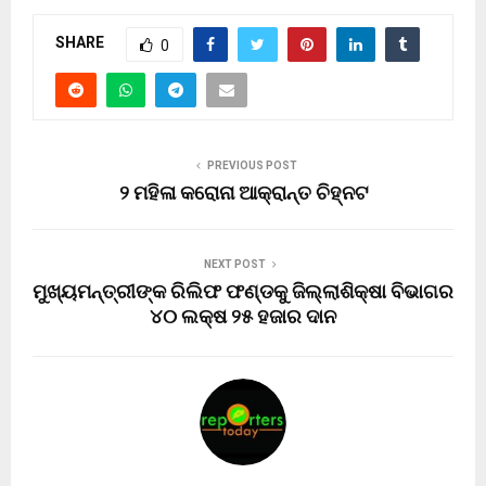
SHARE
0
PREVIOUS POST
୨ ମହିଳା କରୋନା ଆକ୍ରାନ୍ତ ଚିହ୍ନଟ
NEXT POST
ମୁଖ୍ୟମନ୍ତ୍ରୀଙ୍କ ରିଲିଫ ଫଣ୍ଡକୁ ଜିଲ୍ଲାଶିକ୍ଷା ବିଭାଗର
୪୦ ଲକ୍ଷ ୨୫ ହଜାର ଦାନ