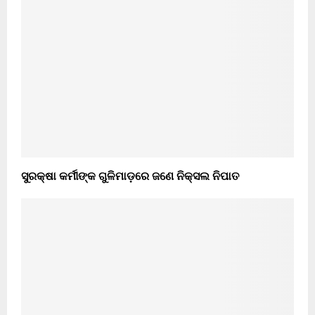
ସୁରକ୍ଷା କର୍ମୀଙ୍କ ଗୁଳିମାଡ଼ରେ ଜଣେ ନିକ୍ସଲ ନିପାତ