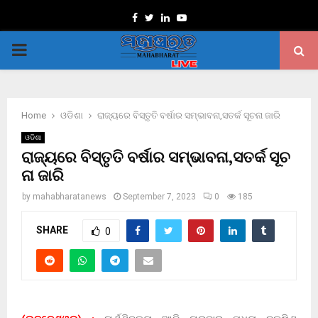
Facebook
Twitter
Linkedin
Youtube
PRIMARY
MENU
Home
ଓଡିଶା
ରାଜ୍ୟରେ ବିସ୍ତୃତି ବର୍ଷାର ସମ୍ଭାବନା,ସତର୍କ ସୂଚନା ଜାରି
ଓଡିଶା
ରାଜ୍ୟରେ ବିସ୍ତୃତି ବର୍ଷାର ସମ୍ଭାବନା,ସତର୍କ ସୂଚ
ନା ଜାରି
by
mahabharatanews
September 7, 2023
0
185
SHARE
0