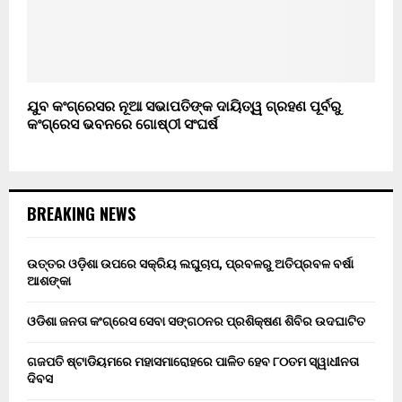
ଯୁବ କଂଗ୍ରେସର ନୂଆ ସଭାପତିଙ୍କ ଦାୟିତ୍ୱ ଗ୍ରହଣ ପୂର୍ବରୁ
କଂଗ୍ରେସ ଭବନରେ ଗୋଷ୍ଠୀ ସଂଘର୍ଷ
BREAKING NEWS
ଉତ୍ତର ଓଡ଼ିଶା ଉପରେ ସକ୍ରିୟ ଲଘୁଚାପ, ପ୍ରବଳରୁ ଅତିପ୍ରବଳ ବର୍ଷା
ଆଶଙ୍କା
ଓଡିଶା ଜନତା କଂଗ୍ରେସ ସେବା ସଙ୍ଗଠନର ପ୍ରଶିକ୍ଷଣ ଶିବିର ଉଦଘାଟିତ
ଗଜପତି ଷ୍ଟାଡିୟମରେ ମହାସମାରୋହରେ ପାଳିତ ହେବ ୮୦ତମ ସ୍ୱାଧୀନତା
ଦିବସ