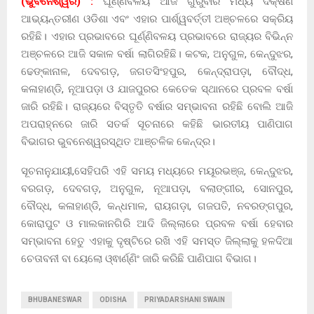
(ଭୁବନେଶ୍ୱର) :
ଘୂର୍ଣ୍ଣିବଳୟ ଆଜି ଗୁରୁବାର ମଧ୍ୟ ଦକ୍ଷିଣ
ଆଭ୍ୟନ୍ତରୀଣ ଓଡିଶା ଏବଂ ଏହାର ପାର୍ଶ୍ୱବର୍ତ୍ତୀ ଅଞ୍ଚଳରେ ସକ୍ରିୟ
ରହିଛି। ଏହାର ପ୍ରଭାବରେ ଘୂର୍ଣ୍ଣିବଳୟ ପ୍ରଭାବରେ ରାଜ୍ୟର ବିଭିନ୍ନ
ଅଞ୍ଚଳରେ ଆଜି ସକାଳ ବର୍ଷା ଲାଗିରହିଛି। କଟକ, ଅନୁଗୁଳ, କେନ୍ଦୁଝର,
ଢେଙ୍କାନାଳ, ଦେବଗଡ଼, ଜଗତସିଂହପୁର, କେନ୍ଦ୍ରାପଡ଼ା, ବୌଦ୍ଧ,
କଳାହାଣ୍ଡି, ନୂଆପଡ଼ା ଓ ଯାଜପୁରର କେତେକ ସ୍ଥାନରେ ପ୍ରବଳ ବର୍ଷା
ଜାରି ରହିଛି। ରାଜ୍ୟରେ ବିସ୍ତୃତି ବର୍ଷାର ସମ୍ଭାବନା ରହିଛି ବୋଲି ଆଜି
ଅପରାହ୍ନରେ ଜାରି ସତର୍କ ସୂଚନାରେ କହିଛି ଭାରତୀୟ ପାଣିପାଗ
ବିଭାଗର ଭୁବନେଶ୍ୱରସ୍ଥିତ ଆଞ୍ଚଳିକ କେନ୍ଦ୍ର।
ସୂଚନାନୁଯାୟୀ,ସେହିପରି ଏହି ସମୟ ମଧ୍ୟରେ ମୟୂରଭଞ୍ଜ, କେନ୍ଦୁଝର,
ବରଗଡ଼, ଦେବଗଡ଼, ଅନୁଗୁଳ, ନୂଆପଡ଼ା, ବଲାଙ୍ଗୀର, ସୋନପୁର,
ବୌଦ୍ଧ, କଳାହାଣ୍ଡି, କନ୍ଧମାଳ, ରାୟଗଡ଼ା, ଗଜପତି, ନବରଙ୍ଗପୁର,
କୋରାପୁଟ ଓ ମାଲକାନଗିରି ଆଦି ଜିଲ୍ଲାରେ ପ୍ରବଳ ବର୍ଷା ହେବାର
ସମ୍ଭାବନା ହେତୁ ଏହାକୁ ଦୃଷ୍ଟିରେ ରଖି ଏହି ସମସ୍ତ ଜିଲ୍ଲାକୁ ହଳଦିଆ
ଚେତାବନୀ ବା ୟେଲୋ ଓ୍ଵାର୍ଣ୍ଣିଂ ଜାରି କରିଛି ପାଣିପାଗ ବିଭାଗ।
BHUBANESWAR
ODISHA
PRIYADARSHANI SWAIN