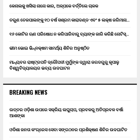
କେନାଲକୁ ଖସିଲା ନାନୋ କାର, ଅଳ୍ପକେ ବର୍ତ୍ତିଲେ ଚାଳକ
ତରୁଣ ତେଜପାଲଙ୍କୁ ୧୦ ବର୍ଷ ସଶ୍ରମ କାରାଦଣ୍ଡ ଏବଂ ₹୫ ଲକ୍ଷ ଜରିମାନା…
୧୬ କୋଟିର ଋଣ ପରିଷୋଧ ନ କରିପାରିବାରୁ ବ୍ୟାଙ୍କ ଜାରି କରିଛି ନୋଟିସ୍…
ଭୀମ ଭୋଇ ଭିନ୍ନକ୍ଷମ ସାମର୍ଥ୍ୟ ଶିବିର ଅନୁଷ୍ଠିତ
ମାନ୍ୟବର ରାଷ୍ଟ୍ରପତି ଦ୍ରୌପଦୀ ମୁର୍ମୁଙ୍କ ଦ୍ୱାରା ଜଗଦଗୁରୁ କୃପାଳୁ
ବିଶ୍ୱବିଦ୍ୟାଳୟର ଭବ୍ୟ ଉଦଘାଟନ
BREAKING NEWS
ଉତ୍ତର ଓଡ଼ିଶା ଉପରେ ସକ୍ରିୟ ଲଘୁଚାପ, ପ୍ରବଳରୁ ଅତିପ୍ରବଳ ବର୍ଷା
ଆଶଙ୍କା
ଓଡିଶା ଜନତା କଂଗ୍ରେସ ସେବା ସଙ୍ଗଠନର ପ୍ରଶିକ୍ଷଣ ଶିବିର ଉଦଘାଟିତ