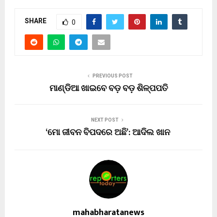
SHARE
0
PREVIOUS POST
ମାଣ୍ଡିଆ ଖାଇବେ ବଡ଼ ବଡ଼ ଶିଳ୍ପପତି
NEXT POST
‘ମୋ ଜୀବନ ବିପଦରେ ଅଛି’: ଆଦିଲ ଖାନ
mahabharatanews