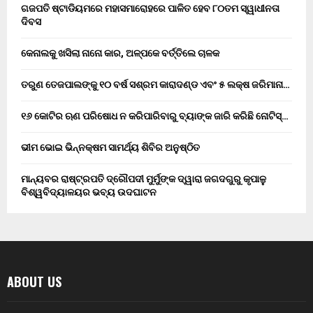
ଗଜପତି ଷ୍ଟାଡିୟମରେ ମହାସମାରୋହରେ ପାଳିତ ହେବ ୮୦ତମ ସ୍ୱାଧୀନତା
ଦିବସ
କେନାଲକୁ ଖସିଲା ନାନୋ କାର, ଅଳ୍ପକେ ବର୍ତ୍ତିଲେ ଚାଳକ
ତରୁଣ ତେଜପାଲଙ୍କୁ ୧୦ ବର୍ଷ ସଶ୍ରମ କାରାଦଣ୍ଡ ଏବଂ ₹୫ ଲକ୍ଷ ଜରିମାନା…
୧୬ କୋଟିର ଋଣ ପରିଷୋଧ ନ କରିପାରିବାରୁ ବ୍ୟାଙ୍କ ଜାରି କରିଛି ନୋଟିସ୍…
ଭୀମ ଭୋଇ ଭିନ୍ନକ୍ଷମ ସାମର୍ଥ୍ୟ ଶିବିର ଅନୁଷ୍ଠିତ
ମାନ୍ୟବର ରାଷ୍ଟ୍ରପତି ଦ୍ରୌପଦୀ ମୁର୍ମୁଙ୍କ ଦ୍ୱାରା ଜଗଦଗୁରୁ କୃପାଳୁ
ବିଶ୍ୱବିଦ୍ୟାଳୟର ଭବ୍ୟ ଉଦଘାଟନ
ABOUT US