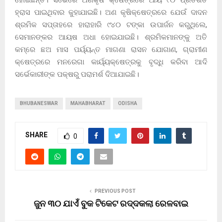
ହ୍ରାସ ପାଇଥିବାର କୁହାଯାଇଛି। ଅଣ କୃଷିକ୍ଷେତ୍ରରେ ଯେଉଁ ଦାଦନ
ଶ୍ରମିକ ସପ୍ତାହରେ ହାରାହାରି ୯୪୦ ଟଙ୍କା ଉପାର୍ଜନ କରୁଥିଲେ,
ସେମାନଙ୍କର ଆୟଷ ଅଧା ହୋଇଯାଇଛି। ଶ୍ରମିକମାନଙ୍କୁ ଅତି
କମ୍‌ରେ ଛଅ ମାସ ପର୍ୟ୍ୟନ୍ତ ମାଗଣା ରାସନ ଯୋଗାଣ, ଗ୍ରାମୀଣ
କ୍ଷେତ୍ରରେ ମନରେଗା କାର୍ୟ୍ୟକ୍ଷେତ୍ରକୁ ବୃଦ୍ଧି କରିବା ଆଦି
ସର୍ଭେକାରୀଙ୍କ ପକ୍ଷରୁ ପରାମର୍ଶ ଦିଆଯାଇଛି।
BHUBANESWAR
MAHABHARAT
ODISHA
SHARE
0
PREVIOUS POST
ଜୁନ ୩୦ ଯାଏଁ ବୁକ ଟିକେଟ ରଦ୍ଦକଲା ରେଳବାଇ