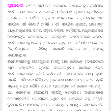
ନୂଆଦିଲ୍ଲୀ:
କରୋନ ପାଇଁ ଜାରି ଲକ୍‌ଡାଉନ୍‌ ମଧ୍ୟରେ ଦୁଇ ତୃତୀୟାଂଶ
ଶ୍ରମିକ ରେ।।ଜଗାର ହାରଇଛନ୍ତି । ନିକଟରେ ପ୍ରବାସୀ ଶ୍ରମିକଙ୍କ
ରୋଜଗାର ଓ ଜୀବିକା ହରାଇବା ସମ୍ବନ୍ଧରେ କରାଯାଇଥିବା ଏକ
ସର୍ଭେରେ ଏହି ରିପୋର୍ଟ ଆସିଛି । ଏହି ସର୍ଭେରେ ଗୁଜରାଟ, ଝାଡ଼ଖଣ୍ଡ,
ଆନ୍ଧ୍ରପ୍ରଦେଶ, ବିହାର, ଓଡ଼ିଶା, ଦିଲ୍ଲୀ, କର୍ଣ୍ଣାଟକ, ମଧ୍ୟପ୍ରଦେଶ,
ମହାରାଷ୍ଟ୍ର, ତେଲେଙ୍ଗାନା, ରାଜସ୍ଥାନ, ପଶ୍ଚିମବଂଗର ୪୦୦୦
ଶ୍ରମିକମାନଙ୍କୁ ଅନ୍ତର୍ଭୁକ୍ତ କରାଯାଇଥିଲା । ସର୍ଭେଟି ଅଜିମ ପ୍ରେମଜୀ
ବିଶ୍ବବିଦ୍ୟାଳୟ ଓ ସିଭିଲ୍‌ ସୋସାଇଟି ଅର୍ଗାନାଇଜେସନ୍‌ ପକ୍ଷରୁ
କରାଯାଇଥିଲା ।
ଶ୍ରମିକମାନଙ୍କୁ ଫେବ୍ରୁଆରି ମାସରୁ ଆଜି ପର୍ୟ୍ୟନ୍ତ ସେମାନଙ୍କର
ଆୟ ସମ୍ପର୍କରେ ପ୍ରଶ୍ନ କରାଯାଇଥିଲା। ସର୍ଭେରେ ଯେଉଁ
ଶ୍ରମିକମାନଙ୍କର ଚାକିରି ରହିଯାଇଛି, ସେମାନଙ୍କର ଆୟ ହ୍ରାସ
ପାଇଛି ବୋଲି ଜଣାପଡିଛି। ସହରାଞ୍ଚଳରେ ରୋଜଗାର ହରାଇବାର ସ୍ଥିତି
ସବୁଠାରୁ ଖରାପ ରହିଛି। ଏଠାରେ ପ୍ରତ୍ୟେକ ୧୦ ଜଣଙ୍କ ମଧ୍ୟରୁ ୮
ଜଣ ରୋଜଗାର ହରାଇଥିବା ସର୍ଭେରୁ ଜଣାପଡ଼ିଛି। ଅପରପକ୍ଷେ,
ଗ୍ରାମାଞ୍ଚଳରେ ରୋଜଗାରର ସ୍ଥିତି କିଛି ମାତ୍ରାରେ ଠିକ୍‌ ରହିଥିବା
କୁହାଯାଇଛି। ଗ୍ରାମାଞ୍ଚଳରେ ୧୦ ଜଣଙ୍କ ମଧ୍ୟରୁ ୬ ଜଣ ପ୍ରଭାବିତ
ହୋଇଛନ୍ତି। ସର୍ଭେରେ ଅଣକୃଷି କ୍ଷେତ୍ରରେ ଆୟି ୯୦ ପ୍ରତିଶତ