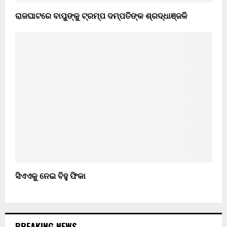
ରାଜଘାଟରେ ବାପୁଙ୍କୁ ଟ୍ରମ୍ପ ଦମ୍ପତିଙ୍କ ଶ୍ରଦ୍ଧାଞ୍ଜଳି
ସିଏଏକୁ ନେଇ ବିହୁ ଫିକା
BREAKING NEWS