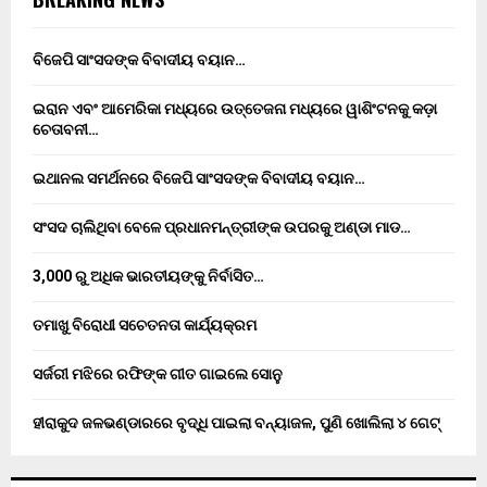
ବିଜେପି ସାଂସଦଙ୍କ ବିବାଦୀୟ ବୟାନ…
ଇରାନ ଏବଂ ଆମେରିକା ମଧ୍ୟରେ ଉତ୍ତେଜନା ମଧ୍ୟରେ ୱାଶିଂଟନକୁ କଡ଼ା
ଚେତାବନୀ…
ଇଥାନଲ ସମର୍ଥନରେ ବିଜେପି ସାଂସଦଙ୍କ ବିବାଦୀୟ ବୟାନ…
ସଂସଦ ଚାଲିଥିବା ବେଳେ ପ୍ରଧାନମନ୍ତ୍ରୀଙ୍କ ଉପରକୁ ଅଣ୍ଡା ମାଡ…
3,000 ରୁ ଅଧିକ ଭାରତୀୟଙ୍କୁ ନିର୍ବାସିତ…
ତମାଖୁ ବିରୋଧୀ ସଚେତନତା କାର୍ଯ୍ୟକ୍ରମ
ସର୍ଜରୀ ମଝିରେ ରଫିଙ୍କ ଗୀତ ଗାଇଲେ ସୋନୁ
ହୀରାକୁଦ ଜଳଭଣ୍ଡାରରେ ବୃଦ୍ଧି ପାଇଲା ବନ୍ୟାଜଳ, ପୁଣି ଖୋଲିଲା ୪ ଗେଟ୍