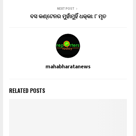
NEXT POST
ବସ କଣ୍ଟେନର ମୁହାଁମୁହିଁ ଧକ୍କା: ୮ ମୃତ
mahabharatanews
RELATED POSTS