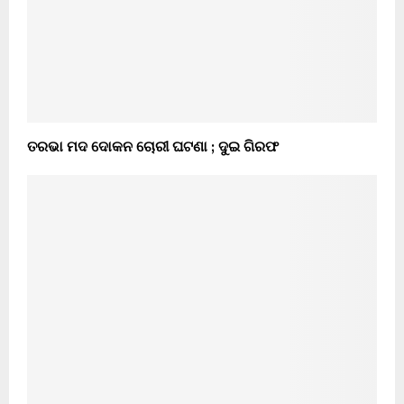
ତରଭା ମଦ ଦୋକନ ଚୋରୀ ଘଟଣା ; ଦୁଇ ଗିରଫ