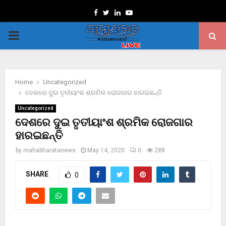
Facebook
Twitter
Linkedin
Youtube
PRIMARY
MENU
Home
Uncategorized
ଦେଶରେ ଦୁଇ ତୃତୀୟାଂଶ ଶ୍ରମିକ ରୋଜଗାର ହାରଇଛନ୍ତି
Uncategorized
ଦେଶରେ ଦୁଇ ତୃତୀୟାଂଶ ଶ୍ରମିକ ରୋଜଗାର
ହାରଇଛନ୍ତି
by
mahabharatanews
May 14, 2020
0
288
SHARE
0