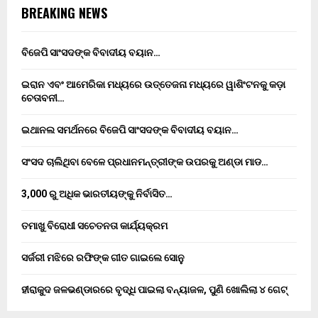
BREAKING NEWS
ବିଜେପି ସାଂସଦଙ୍କ ବିବାଦୀୟ ବୟାନ…
ଇରାନ ଏବଂ ଆମେରିକା ମଧ୍ୟରେ ଉତ୍ତେଜନା ମଧ୍ୟରେ ୱାଶିଂଟନକୁ କଡ଼ା
ଚେତାବନୀ…
ଇଥାନଲ ସମର୍ଥନରେ ବିଜେପି ସାଂସଦଙ୍କ ବିବାଦୀୟ ବୟାନ…
ସଂସଦ ଚାଲିଥିବା ବେଳେ ପ୍ରଧାନମନ୍ତ୍ରୀଙ୍କ ଉପରକୁ ଅଣ୍ଡା ମାଡ…
3,000 ରୁ ଅଧିକ ଭାରତୀୟଙ୍କୁ ନିର୍ବାସିତ…
ତମାଖୁ ବିରୋଧୀ ସଚେତନତା କାର୍ଯ୍ୟକ୍ରମ
ସର୍ଜରୀ ମଝିରେ ରଫିଙ୍କ ଗୀତ ଗାଇଲେ ସୋନୁ
ହୀରାକୁଦ ଜଳଭଣ୍ଡାରରେ ବୃଦ୍ଧି ପାଇଲା ବନ୍ୟାଜଳ, ପୁଣି ଖୋଲିଲା ୪ ଗେଟ୍