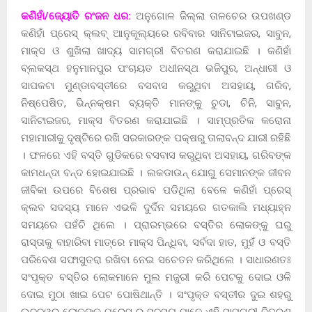
କଣିହାଁ/ଜ୍ୟୋତି ରଂଜନ ଧର:
ଅନୁଗୋଳ ଜିଲ୍ଲା ତାଳଚେର ଉପଖଣ୍ଡ
କଣିହାଁ ପ୍ରେସ୍ କ୍ଲବ୍ ଆନୁକୂଲ୍ୟରେ ରବିବାର ସାନିଟାଇଜର, ସାବୁନ,
ମାକ୍ସ ଓ ଶୁଖିଲା ଖାଦ୍ୟ ସାମଗ୍ରୀ ବିତରଣ କରାଯାଇଛି । କଣିହାଁ
ବ୍ଲକସ୍ଥ ହନୁମାନପୁର ପଂଚାୟତ ଅଧୀନସ୍ଥ ଭଜିପୁର, ଅନ୍ଧାରୀ ଓ
ସାପକଟା ମୁଣ୍ଡାବସ୍ତୀରେ ବସବାସ କରୁଥିବା ଅସହାୟ, ଗରିବ,
ନିଷ୍ପେଷିତ, ଭିନ୍ନକ୍ଷମ ବ୍ୟକ୍ତି ମାନଙ୍କୁ ଚୁଡା, ଚିନି, ସାବୁନ,
ସାନିଟାଇଜର, ମାକ୍ସ ବିତରଣ କରାଯାଇଛି । ସାମ୍ପ୍ରତିକ କରୋନା
ମହାମାରୀକୁ ଦୃଷ୍ଟିରେ ରଖି ସରକାରଙ୍କ ପକ୍ଷରୁ ତାଲାବନ୍ଦ ଯାରୀ ରହିଛି
। ଫଳରେ ଏହି ବସ୍ତି ଗୁଡିକରେ ବସବାସ କରୁଥିବା ଅସହାୟ, ଗରିବଙ୍କ
କାମଧନ୍ଦା ବନ୍ଦ ହୋଇଯାଇଛି । ଲକଡାଉନ୍ ଯୋଗୁ ସେମାନଙ୍କ ଜୀବନ
ଜୀବିକା ଉପରେ ବିଶେଷ ପ୍ରଭାବ ପଡିଥିଲା ବେଳେ କଣିହାଁ ପ୍ରେସ୍
କ୍ଲବ ସଦସ୍ୟ ମାନେ ଏଭଳି ଦୁର୍ଦିନ ସମୟରେ ଗତକାଲି ମଧ୍ୟାହ୍ନ
ସମୟରେ ପହଁଚି ଥିଲେ । ପ୍ରାରମ୍ଭରେ ବସ୍ତିର ଲୋକଙ୍କୁ ଘରୁ
ରାସ୍ତାକୁ ବାହାରିବା ମାତ୍ରେ ମାକ୍ସ ପିନ୍ଧିବା, ସର୍ବଦା ହାତ, ମୁହଁ ଓ ବସ୍ତି
ପରିବେଶ ସଫାସୁତରା ରଖିବା ନେଇ ସଚେତନ କରିଥିଲେ । ସାଧାରଣତଃ
ସଂପୃକ୍ତ ବସ୍ତିର ଲୋକମାନେ ମୁଲ ମଜୁରୀ କରି ପେଟକୁ ଦୋଇ ଓଳି
ଦୋଇ ମୁଠା ଖାଇ ପେଟ ପୋଷିଥାନ୍ତି । ସଂପୃକ୍ତ ବସ୍ତୀର ଦୁଇ ଶହରୁ
ଉଦ୍ଦ୍ୱର୍ ଲୋକଙ୍କୁ ପ୍ରେସ୍ ର ସଦସ୍ୟ ମାନେ ଏହି ସାମଗ୍ରୀ ବିତରଣ