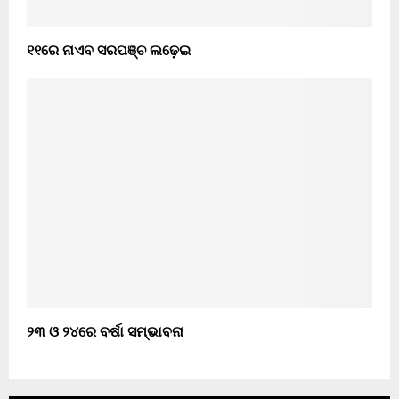
୧୧ରେ ନାଏବ ସରପଞ୍ଚ ଲଢ଼େଇ
୨୩ ଓ ୨୪ରେ ବର୍ଷା ସମ୍ଭାବନା