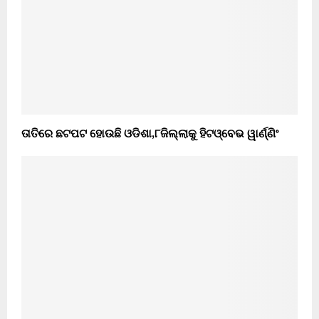
ତାତିରେ ଛଟପଟ ହୋଉଛି ଓଡିଶା,୮ଜିଲ୍ଲାକୁ ହିଟଓ୍ବେଭ ୱାର୍ଣ୍ଣିଂ