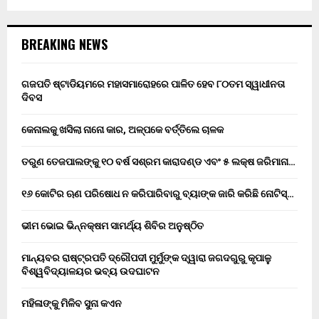
BREAKING NEWS
ଗଜପତି ଷ୍ଟାଡିୟମରେ ମହାସମାରୋହରେ ପାଳିତ ହେବ ୮୦ତମ ସ୍ୱାଧୀନତା
ଦିବସ
କେନାଲକୁ ଖସିଲା ନାନୋ କାର, ଅଳ୍ପକେ ବର୍ତ୍ତିଲେ ଚାଳକ
ତରୁଣ ତେଜପାଲଙ୍କୁ ୧୦ ବର୍ଷ ସଶ୍ରମ କାରାଦଣ୍ଡ ଏବଂ ₹୫ ଲକ୍ଷ ଜରିମାନା…
୧୬ କୋଟିର ଋଣ ପରିଷୋଧ ନ କରିପାରିବାରୁ ବ୍ୟାଙ୍କ ଜାରି କରିଛି ନୋଟିସ୍…
ଭୀମ ଭୋଇ ଭିନ୍ନକ୍ଷମ ସାମର୍ଥ୍ୟ ଶିବିର ଅନୁଷ୍ଠିତ
ମାନ୍ୟବର ରାଷ୍ଟ୍ରପତି ଦ୍ରୌପଦୀ ମୁର୍ମୁଙ୍କ ଦ୍ୱାରା ଜଗଦଗୁରୁ କୃପାଳୁ
ବିଶ୍ୱବିଦ୍ୟାଳୟର ଭବ୍ୟ ଉଦଘାଟନ
ମହିଳାଙ୍କୁ ମିଳିବ ସୁନା କଏନ