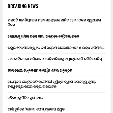
BREAKING NEWS
ଗଜପତି ଷ୍ଟାଡିୟମରେ ମହାସମାରୋହରେ ପାଳିତ ହେବ ୮୦ତମ ସ୍ୱାଧୀନତା
ଦିବସ
କେନାଲକୁ ଖସିଲା ନାନୋ କାର, ଅଳ୍ପକେ ବର୍ତ୍ତିଲେ ଚାଳକ
ତରୁଣ ତେଜପାଲଙ୍କୁ ୧୦ ବର୍ଷ ସଶ୍ରମ କାରାଦଣ୍ଡ ଏବଂ ₹୫ ଲକ୍ଷ ଜରିମାନା…
୧୬ କୋଟିର ଋଣ ପରିଷୋଧ ନ କରିପାରିବାରୁ ବ୍ୟାଙ୍କ ଜାରି କରିଛି ନୋଟିସ୍…
ଭୀମ ଭୋଇ ଭିନ୍ନକ୍ଷମ ସାମର୍ଥ୍ୟ ଶିବିର ଅନୁଷ୍ଠିତ
ମାନ୍ୟବର ରାଷ୍ଟ୍ରପତି ଦ୍ରୌପଦୀ ମୁର୍ମୁଙ୍କ ଦ୍ୱାରା ଜଗଦଗୁରୁ କୃପାଳୁ
ବିଶ୍ୱବିଦ୍ୟାଳୟର ଭବ୍ୟ ଉଦଘାଟନ
ମହିଳାଙ୍କୁ ମିଳିବ ସୁନା କଏନ
ଆଖି ବୁଜିଲେ ‘ଗଜନୀ’ ଫେମ୍ ପ୍ରଦୀପ ରାୱତ