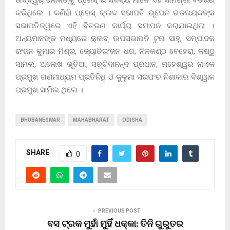
କରିଥିଲେ । କଣିହାଁ ପ୍ରେସ୍ କ୍ଲବ ସଭାପତି ଭୂପେନ ଗଡନାୟକଙ୍କ
ସଭାପତିତ୍ୱରେ ଏହି ବିତରଣ କାର୍ଯ୍ୟ ସମାପନ କରାଯାଇଥିଲା ।
ଅନ୍ୟମାନଙ୍କ ମଧ୍ୟରେ କ୍ଲବ୍ ଉପସଭାପତି ଟୁନା ସାହୁ, ସମ୍ପାଦକ
ରଂଜନ କୁମାର ମିଶ୍ର, ଜ୍ୟୋତିରଂଜନ ଧର, ନିଳକଣ୍ଠ ବେହେରା, କଷ୍ଠୁ
ସାମଲ, ଅଲେଖ ଭୂତିଆ, ସଚ୍ଚିଦାନନ୍ଦ ପ୍ରଧାନ, ମହେଶ୍ୱର ନାଏକ
ପ୍ରମୁଖ ଗଣମାଧ୍ୟମ ପ୍ରତିନିଧି ଓ କୁଳୁମା ସରପଂଚ ନିଶାକାର ବିଶ୍ୱାଳ
ପ୍ରମୁଖ ସାମିଲ ଥିଲେ ।
BHUBANESWAR
MAHABHARAT
ODISHA
SHARE
0
PREVIOUS POST
ବସ ଟ୍ରକ ମୁହାଁ ମୁହିଁ ଧକ୍କା: ତିନି ଗୁରୁତର