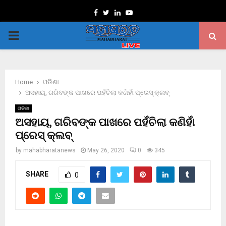
Facebook
Twitter
Linkedin
Youtube
PRIMARY
MENU
Home
ଓଡିଶା
ଅସହାୟ, ଗରିବଙ୍କ ପାଖରେ ପହଁଚିଲା କଣିହାଁ ପ୍ରେସ୍ କ୍ଲବ୍
ଓଡିଶା
ଅସହାୟ, ଗରିବଙ୍କ ପାଖରେ ପହଁଚିଲା କଣିହାଁ
ପ୍ରେସ୍ କ୍ଲବ୍
by
mahabharatanews
May 26, 2020
0
345
SHARE
0