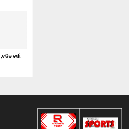
,ବଢିବ ବର୍ଷା