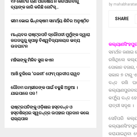
୧୬ କୋଟିର ଋଣ ପରିଷୋଧ ନ କରିପାରିବାରୁ
by
mahabharata
ବ୍ୟାଙ୍କ ଜାରି କରିଛି ନୋଟିସ୍…
SHARE
ଭୀମ ଭୋଇ ଭିନ୍ନକ୍ଷମ ସାମର୍ଥ୍ୟ ଶିବିର ଅନୁଷ୍ଠିତ
ମାନ୍ୟବର ରାଷ୍ଟ୍ରପତି ଦ୍ରୌପଦୀ ମୁର୍ମୁଙ୍କ ଦ୍ୱାରା
ଜଗଦଗୁରୁ କୃପାଳୁ ବିଶ୍ୱବିଦ୍ୟାଳୟର ଭବ୍ୟ
କଲ୍ୟାଣସିଂହପୁ
ଉଦଘାଟନ
ସମର୍ଥନ ଜଣାଇ ଦ
ରଖିଥିଲେ କଲ୍ୟ
ମହିଳାଙ୍କୁ ମିଳିବ ସୁନା କଏନ
ଦୋକାନ ବଜାର, ଗ
ଆଖି ବୁଜିଲେ ‘ଗଜନୀ’ ଫେମ୍ ପ୍ରଦୀପ ରାୱତ
ସକାଳ ୭ ଟାରୁ ଏ
ବନ୍ଦ ରଖି ଘର
ଗୌତମ ଗମ୍ଭୀରଙ୍କ ପାଇଁ ବଢୁଛି ଅଡୁଆ ।
କଲ୍ୟାଣପୁରବାସୀ
ଯାଇପାରେ ପଦ !
କର୍ଫ୍ୟୁ ବନ୍ଦ 
ରାତ୍ରୀ ସଦୃଶ ।
ରାଷ୍ଟ୍ରପତିଙ୍କୁ ଓଡ଼ିଶାର ହସ୍ତତନ୍ତ ଓ
ହସ୍ତଶିଳ୍ପର ସ୍ୱତନ୍ତ୍ର ଉପହାର ପ୍ରଦାନ କଲେ
ସେହିପରି କଲ୍ୟ
ରାଜ୍ୟପାଳ
କଲ୍ୟାଣସିଂହପୁ
କରାଯାଇଥିବା ଦ