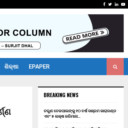
ସାମର୍ଥ୍ୟ ଶିବିର ଅନୁଷ୍ଠିତ
ମାନ୍ୟବର ର
Facebook
Twitter
Linke
Y
ଶିକ୍ଷା
EPAPER
BREAKING NEWS
ଣ୍ଣ
ତରୁଣ ତେଜପାଲଙ୍କୁ ୧୦ ବର୍ଷ ସଶ୍ରମ କାରାଦଣ୍ଡ
ଏବଂ ₹୫ ଲକ୍ଷ ଜରିମାନା…