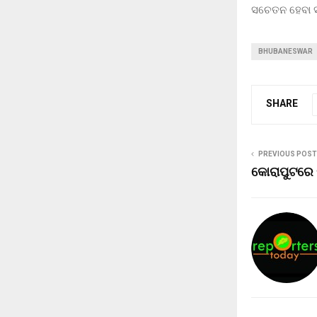
ସଚେତନ ହେବା ସହ
BHUBANESWAR
SHARE
PREVIOUS POST
କୋରାପୁଟରେ ନ