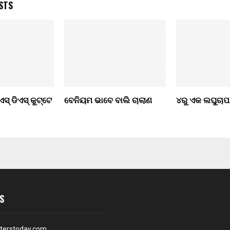
STS
ସ୍ ଡିଏସ୍ କୁଟ୍ଟେ
ବେନିୟମ ଭାବେ ବାଲି ଚାଲାଣ
୪ରୁ ଏକ ଲଘୁଚାପ 
S
terstoday.com