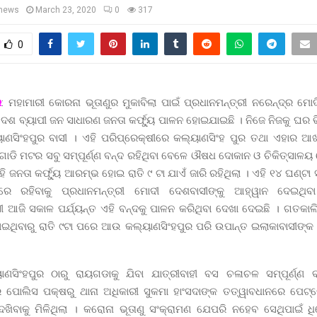
news
March 23, 2020
0
317
0
ର
: ମହାମାରୀ କୋରନା ଭୂତାଣୁର ମୁକାବିଲା ପାଇଁ ପ୍ରଧାନମନ୍ତ୍ରୀ ନରେନ୍ଦ୍ର ମୋ
େଶ ବ୍ୟାପୀ ଜନ ସାଧାରଣ ଜନତା କର୍ଫ୍ୟୁ ପାଳନ ହୋଇଯାଇଛି । ନିଜେ ନିଜକୁ ଘର 
ାଣସିଂହପୁର ବାସୀ । ଏହି ପରିପ୍ରେକ୍ଷୀରେ କଲ୍ୟାଣସିଂହ ପୁର ତଥା ଏହାର
ାଡି ମଟର ସବୁ ସମ୍ପୂର୍ଣ୍ଣ ବନ୍ଦ ରହିଥିବା ବେଳେ ଔଷଧ ଦୋକାନ ଓ ଚିକିତ୍ସାଳୟ 
ହି ଜନତା କର୍ଫ୍ୟୁ ଆରମ୍ଭ ହୋଇ ରାତି ୯ ଟା ଯାଏଁ ଜାରି ରହିଥିଲା । ଏହି ୧୪ ଘଣ୍ଟା
େ ରହିବାକୁ ପ୍ରଧାନମନ୍ତ୍ରୀ ମୋଦୀ ଦେଶବାସୀଙ୍କୁ ଆହ୍ୱାନ ଦେଇଥିବା
 ଆଜି ସକାଳ ପର୍ଯ୍ୟନ୍ତ ଏହି ବନ୍ଦକୁ ପାଳନ କରିଥିବା ଦେଖା ଦେଇଛି । ଗତକାଲ
ହୋଇଥିବାରୁ ରାତି ୯ଟା ପରେ ଆଉ କଲ୍ୟାଣସିଂହପୁର ପରି ଉପାନ୍ତ ଇଲାକାବାସୀଙ୍କ
ାଣସିଂହପୁର ଠାରୁ ରାୟଗଡାକୁ ଯିବା ଯାତ୍ରୀବାହୀ ବସ ଚଳାଚଳ ସମ୍ପୂର୍ଣ୍ଣ ବ
ର ପୋଲିସ ପକ୍ଷରୁ ଥାନା ଅଧିକାରୀ ସୁକମା ହାଂସଦାଙ୍କ ତତ୍ୱାବଧାନରେ ପେଟ୍ର
େଖିବାକୁ ମିଳିଥିଲା । କରୋନା ଭୂତାଣୁ ସଂକ୍ରାମଣ ଯେପରି ନହେବ ସେଥିପାଇଁ 