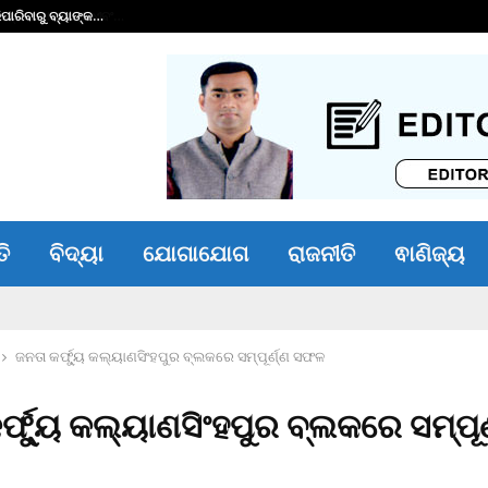
ାରିବାରୁ ବ୍ୟାଙ୍କ…
ଭୀମ ଭୋଇ ଭିନ୍ନକ୍ଷମ 
ତି
ବିଦ୍ୟା
ଯୋଗାଯୋଗ
ରାଜନୀତି
ଵାଣିଜ୍ୟ
ଜନତା କର୍ଫ୍ୟୁ କଲ୍ୟାଣସିଂହପୁର ବ୍ଲକରେ ସମ୍ପୂର୍ଣ୍ଣ ସଫଳ
୍ଫ୍ୟୁ କଲ୍ୟାଣସିଂହପୁର ବ୍ଲକରେ ସମ୍ପୂର୍