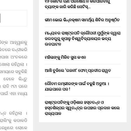
୧୬ କୋଟିର ଋଣ ପରିଷୋଧ ନ କରିପାରିବାରୁ
ବ୍ୟାଙ୍କ ଜାରି କରିଛି ନୋଟିସ୍…
ଭୀମ ଭୋଇ ଭିନ୍ନକ୍ଷମ ସାମର୍ଥ୍ୟ ଶିବିର ଅନୁଷ୍ଠିତ
ମାନ୍ୟବର ରାଷ୍ଟ୍ରପତି ଦ୍ରୌପଦୀ ମୁର୍ମୁଙ୍କ ଦ୍ୱାରା
ଜଗଦଗୁରୁ କୃପାଳୁ ବିଶ୍ୱବିଦ୍ୟାଳୟର ଭବ୍ୟ
ଦିଙ୍କ ଆହ୍ୱାନକୁ
ଉଦଘାଟନ
ଭିତରେ ବନ୍ଦୀକରି
 ଆଖପାଖ ଅଂଚଳରେ
ମହିଳାଙ୍କୁ ମିଳିବ ସୁନା କଏନ
ଖୋଲା ରହିଥିଲା ।
ଆଖି ବୁଜିଲେ ‘ଗଜନୀ’ ଫେମ୍ ପ୍ରଦୀପ ରାୱତ
 ସମୟରେ ସବୁକିଛି
 ବେଳେ କିନ୍ତୁ
ଗୌତମ ଗମ୍ଭୀରଙ୍କ ପାଇଁ ବଢୁଛି ଅଡୁଆ ।
ି ରାତି ୯ଟା ପରେ
ଯାଇପାରେ ପଦ !
 ପାଇଁ ଏହା ମଧ୍ୟ
ରାଷ୍ଟ୍ରପତିଙ୍କୁ ଓଡ଼ିଶାର ହସ୍ତତନ୍ତ ଓ
ହସ୍ତଶିଳ୍ପର ସ୍ୱତନ୍ତ୍ର ଉପହାର ପ୍ରଦାନ କଲେ
ନ୍ଦ ରହିଥିଲା ।
ରାଜ୍ୟପାଳ
ୋଲିଂକୁ କଡାକଡି
ଧିରେଧିରେ ଲୋକେ