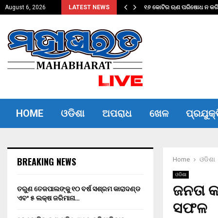
ଦଣ୍ଡ ଏବଂ…
୧୬ କୋଟିର ଋଣ ପରିଷୋଧ ନ କରିପ
August 6, 2026
LATEST NEWS
HOME
ଓଡିଶା
ଅପରାଧ
ଖେଳ
ପ୍ରଯୁକ୍
BREAKING NEWS
Home
ଓଡିଶା
ଓଡିଶା
ଜନତା କର
ତରୁଣ ତେଜପାଲଙ୍କୁ ୧୦ ବର୍ଷ ସଶ୍ରମ କାରାଦଣ୍ଡ
ଏବଂ ₹୫ ଲକ୍ଷ ଜରିମାନା…
ସଫଳ