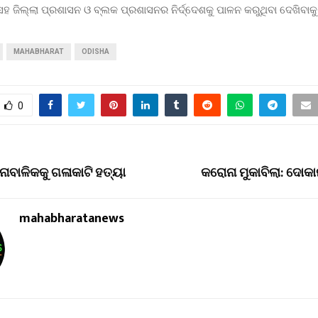
 ଜିଲ୍ଲା ପ୍ରଶାସନ ଓ ବ୍ଲକ ପ୍ରଶାସନର ନିର୍ଦ୍ଦେଶକୁ ପାଳନ କରୁଥିବା ଦେଖିବାକୁ ମ
MAHABHARAT
ODISHA
0
ାବାଳିକକୁ ଗଳାକାଟି ହତ୍ୟା
କରୋନା ମୁକାବିଲା: ଦୋକ
mahabharatanews