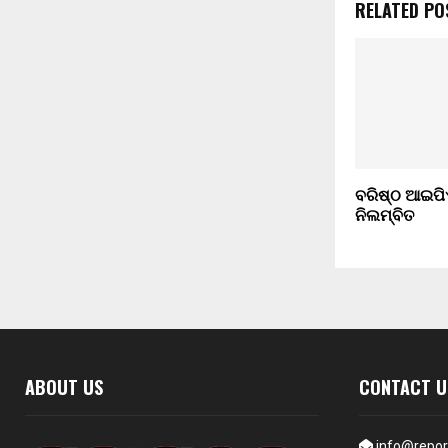
RELATED PO
ବରିଷ୍ଠ ଆଇପିଏ
ନିଲମ୍ବିତ
ABOUT US
CONTACT U
info@repor