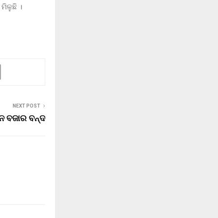
ିଳୁଛି ।
NEXT POST
ାନ ବଜାର ବନ୍ଦ