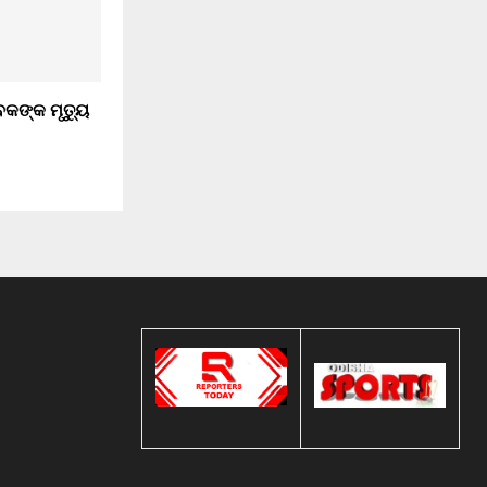
କଙ୍କ ମୃତ୍ୟୁ