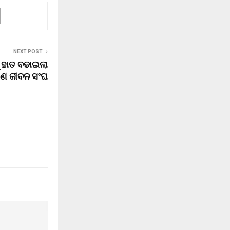
NEXT POST
 ହାତ ବଢାଇଲା
ୀଣ ଜୀବନ ସଂଘ