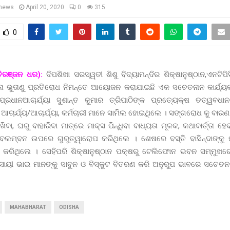
news
April 20, 2020
0
315
0
ତିରଞ୍ଜନ ଧର):
ଦିପଶିଖା ସରସ୍ୱତୀ ଶିଶୁ ବିଦ୍ୟାମନ୍ଦିର ଶିକ୍ଷାନୁଷ୍ଠାନ,ଏନଟିପ
ା ଭୁତାଣୁ ପ୍ରତିରୋଧ ନିମନ୍ତେ ଆୟୋଜନ କରାଯାଇଛି ଏକ ସଚେତନାନ କାର୍ଯ୍ୟକ
ନ ପ୍ରଧାନଆଚାର୍ଯ୍ୟା ସୁଶାନ୍ତ କୁମାର ତ୍ରିପାଠିଙ୍କ ପ୍ରତ୍ୟେକ୍ଷ ତତ୍ୱବଧ
 ଆଚାର୍ଯ୍ୟ/ଆଚାର୍ଯ୍ୟା, କର୍ମଚାରୀ ମାନେ ସାମିଲ ହୋଇଥିଲେ । ସଙ୍ଗରୋଧ କୁ ବାରଣ 
ଖିବା, ଘରୁ ବାହାରିବା ମାତ୍ରେ ମାକ୍ସ ପିନ୍ଧିବା ବାଧ୍ୟତା ମୂଳକ, କଥାବାର୍ତ୍ତା
ବଲମ୍ବନ ଉପରେ ଗୁରୁତ୍ୱାରୋପ କରିଥିଲେ । ଶେଷରେ ବସ୍ତି ବାସିନ୍ଦାଙ୍କୁ ମ
ଣ କରିଥିଲେ । ସେହିପରି ଶିକ୍ଷାନୁଷ୍ଠାନ ପକ୍ଷରୁ ଟେଲିଫୋନ ଭବନ ସମ୍ମୁଖର
ୟୀ ଭାଇ ମାନଙ୍କୁ ସାବୁନ ଓ ବିସ୍କୁଟ ବିତରଣ କରି ଅନୁରୁପ ଭାବରେ ସଚେତନତା ବ
MAHABHARAT
ODISHA