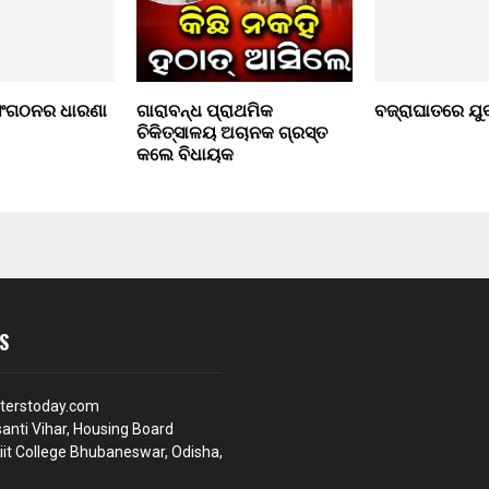
ସଂଗଠନର ଧାରଣା
ଗାରାବନ୍ଧ ପ୍ରାଥମିକ
ବଜ୍ରାଘାତରେ ଯୁବ
ଚିକିତ୍ସାଳୟ ଅଚାନକ ଗ୍ରସ୍ତ
କଲେ ବିଧାୟକ
S
terstoday.com
anti Vihar, Housing Board
iit College Bhubaneswar, Odisha,