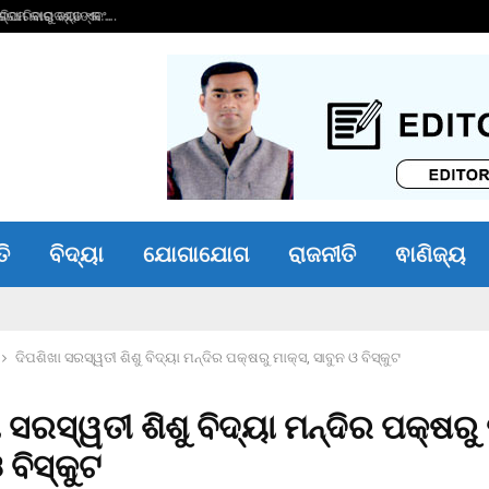
ାରିବାରୁ ବ୍ୟାଙ୍କ…
ଭୀମ ଭୋଇ ଭିନ୍ନକ୍ଷମ 
ତି
ବିଦ୍ୟା
ଯୋଗାଯୋଗ
ରାଜନୀତି
ଵାଣିଜ୍ୟ
ଦିପଶିଖା ସରସ୍ୱତୀ ଶିଶୁ ବିଦ୍ୟା ମନ୍ଦିର ପକ୍ଷରୁ ମାକ୍ସ, ସାବୁନ ଓ ବିସ୍କୁଟ
 ସରସ୍ୱତୀ ଶିଶୁ ବିଦ୍ୟା ମନ୍ଦିର ପକ୍ଷରୁ 
 ବିସ୍କୁଟ