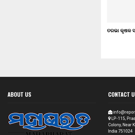
ତରଭା କୃଷକ 
ABOUT US
CONTACT U
info@repor
LP-115, Pras
Colony, Near K
India 751024