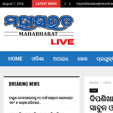
ଦଣ୍ଡ ଏବଂ…
୧୬ କୋଟିର ଋଣ ପରିଷୋଧ ନ କରିପ
August 7, 2026
LATEST NEWS
HOME
ଓଡିଶା
ଅପରାଧ
ଖେଳ
ପ୍ରଯୁକ୍
BREAKING NEWS
Home
ଓଡିଶା
ଓଡିଶା
ଦିପଶିଖା
ତରୁଣ ତେଜପାଲଙ୍କୁ ୧୦ ବର୍ଷ ସଶ୍ରମ କାରାଦଣ୍ଡ
ଏବଂ ₹୫ ଲକ୍ଷ ଜରିମାନା…
ସାବୁନ ଓ