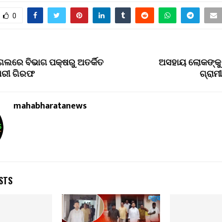
0
ଗଲରେ ବିଭାଗ ପକ୍ଷରୁ ଅତର୍କିତ
ଅସହାୟ ଲୋକଙ୍କୁ
କାରୀ ଗିରଫ
ଗ୍ରାମ
mahabharatanews
STS