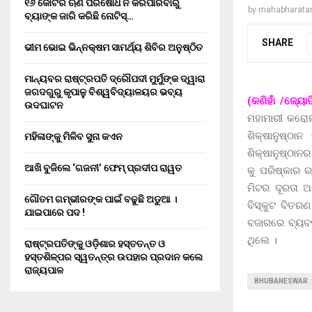
୧୬ କୋଟିର ଋଣ ପରିଷୋଧ ନ କରିପାରିବାରୁ
by
mahabharata
ବ୍ୟାଙ୍କ ଜାରି କରିଛି ନୋଟିସ୍…
SHARE
ଭୀମ ଭୋଇ ଭିନ୍ନକ୍ଷମ ସାମର୍ଥ୍ୟ ଶିବିର ଅନୁଷ୍ଠିତ
ମାନ୍ୟବର ରାଷ୍ଟ୍ରପତି ଦ୍ରୌପଦୀ ମୁର୍ମୁଙ୍କ ଦ୍ୱାରା
ଜଗଦଗୁରୁ କୃପାଳୁ ବିଶ୍ୱବିଦ୍ୟାଳୟର ଭବ୍ୟ
(କଣିହାଁ /ଜ୍ୟୋ
ଉଦଘାଟନ
ମହାମାରୀ କରୋନ
ଶିକ୍ଷାନୁଷ୍ଠା
ମହିଳାଙ୍କୁ ମିଳିବ ସୁନା କଏନ
ଶିକ୍ଷାନୁଷ୍ଠାନର
ଆଖି ବୁଜିଲେ ‘ଗଜନୀ’ ଫେମ୍ ପ୍ରଦୀପ ରାୱତ
କୁ ପରିଷ୍କାର ର
ମିଟର ଦୂରତା ଅ
ଗୌତମ ଗମ୍ଭୀରଙ୍କ ପାଇଁ ବଢୁଛି ଅଡୁଆ ।
ବିସ୍କୁଟ ବିତର
ଯାଇପାରେ ପଦ !
ବଜାରରେ ବ୍ୟବସା
ଥିଲେ ।
ରାଷ୍ଟ୍ରପତିଙ୍କୁ ଓଡ଼ିଶାର ହସ୍ତତନ୍ତ ଓ
ହସ୍ତଶିଳ୍ପର ସ୍ୱତନ୍ତ୍ର ଉପହାର ପ୍ରଦାନ କଲେ
ରାଜ୍ୟପାଳ
BHUBANESWAR