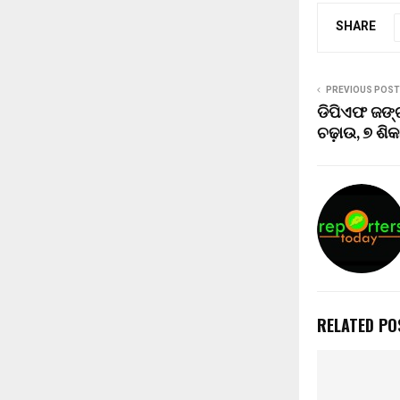
SHARE
PREVIOUS POST
ଡିପିଏଫ ଜଙ୍
ଚଢ଼ାଉ, ୭ ଶି
RELATED PO