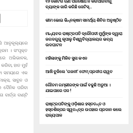
୧୬ କୋଟିର ଋଣ ପରିଷୋଧ ନ କରିପାରିବାରୁ
ବ୍ୟାଙ୍କ ଜାରି କରିଛି ନୋଟିସ୍…
ଭୀମ ଭୋଇ ଭିନ୍ନକ୍ଷମ ସାମର୍ଥ୍ୟ ଶିବିର ଅନୁଷ୍ଠିତ
ମାନ୍ୟବର ରାଷ୍ଟ୍ରପତି ଦ୍ରୌପଦୀ ମୁର୍ମୁଙ୍କ ଦ୍ୱାରା
ଜଗଦଗୁରୁ କୃପାଳୁ ବିଶ୍ୱବିଦ୍ୟାଳୟର ଭବ୍ୟ
ିସି ଆନୁକୂଲ୍ୟରେ
ଉଦଘାଟନ
୍ରମ । ସଂପୃକ୍ତ
ାନରେ ଅଭିଭାବକ,
ମହିଳାଙ୍କୁ ମିଳିବ ସୁନା କଏନ
କରିବା, ହାତ ମୁହଁ
ଆଖି ବୁଜିଲେ ‘ଗଜନୀ’ ଫେମ୍ ପ୍ରଦୀପ ରାୱତ
 ହେବା ସମୟରେ ଏକ
ାକ୍ସ, ସାବୁନ ଓ
ଗୌତମ ଗମ୍ଭୀରଙ୍କ ପାଇଁ ବଢୁଛି ଅଡୁଆ ।
େ ଦୈନିକ ପରିବା
ଯାଇପାରେ ପଦ !
ାର୍ତ୍ତା ବାଣ୍ଟି
ରାଷ୍ଟ୍ରପତିଙ୍କୁ ଓଡ଼ିଶାର ହସ୍ତତନ୍ତ ଓ
ହସ୍ତଶିଳ୍ପର ସ୍ୱତନ୍ତ୍ର ଉପହାର ପ୍ରଦାନ କଲେ
ରାଜ୍ୟପାଳ