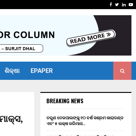
ସାମର୍ଥ୍ୟ ଶିବିର ଅନୁଷ୍ଠିତ
ମାନ୍ୟବର ର
Facebook
Twitter
Linke
Y
ଶିକ୍ଷା
EPAPER
BREAKING NEWS
ମାକ୍ସ,
ତରୁଣ ତେଜପାଲଙ୍କୁ ୧୦ ବର୍ଷ ସଶ୍ରମ କାରାଦଣ୍ଡ
ଏବଂ ₹୫ ଲକ୍ଷ ଜରିମାନା…