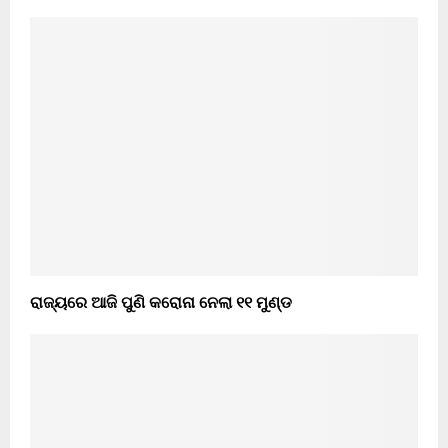
ରାଜ୍ୟରେ ଆଜି ପୁଣି କରୋନା ନେଲା ୧୧ ମୁଣ୍ଡ