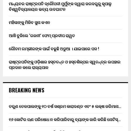
ମାନ୍ୟବର ରାଷ୍ଟ୍ରପତି ଦ୍ରୌପଦୀ ମୁର୍ମୁଙ୍କ ଦ୍ୱାରା ଜଗଦଗୁରୁ କୃପାଳୁ
ବିଶ୍ୱବିଦ୍ୟାଳୟର ଭବ୍ୟ ଉଦଘାଟନ
ମହିଳାଙ୍କୁ ମିଳିବ ସୁନା କଏନ
ଆଖି ବୁଜିଲେ ‘ଗଜନୀ’ ଫେମ୍ ପ୍ରଦୀପ ରାୱତ
ଗୌତମ ଗମ୍ଭୀରଙ୍କ ପାଇଁ ବଢୁଛି ଅଡୁଆ । ଯାଇପାରେ ପଦ !
ରାଷ୍ଟ୍ରପତିଙ୍କୁ ଓଡ଼ିଶାର ହସ୍ତତନ୍ତ ଓ ହସ୍ତଶିଳ୍ପର ସ୍ୱତନ୍ତ୍ର ଉପହାର
ପ୍ରଦାନ କଲେ ରାଜ୍ୟପାଳ
BREAKING NEWS
ତରୁଣ ତେଜପାଲଙ୍କୁ ୧୦ ବର୍ଷ ସଶ୍ରମ କାରାଦଣ୍ଡ ଏବଂ ₹୫ ଲକ୍ଷ ଜରିମାନା…
୧୬ କୋଟିର ଋଣ ପରିଷୋଧ ନ କରିପାରିବାରୁ ବ୍ୟାଙ୍କ ଜାରି କରିଛି ନୋଟିସ୍…