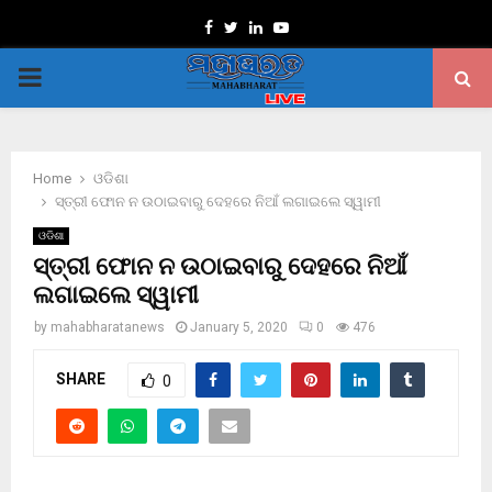
Facebook
Twitter
Linkedin
Youtube
PRIMARY
MENU
Home
ଓଡିଶା
ସ୍ତ୍ରୀ ଫୋନ ନ ଉଠାଇବାରୁ ଦେହରେ ନିଆଁ ଲଗାଇଲେ ସ୍ୱାମୀ
ଓଡିଶା
ସ୍ତ୍ରୀ ଫୋନ ନ ଉଠାଇବାରୁ ଦେହରେ ନିଆଁ
ଲଗାଇଲେ ସ୍ୱାମୀ
by
mahabharatanews
January 5, 2020
0
476
SHARE
0