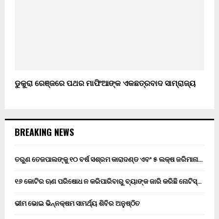
ଡୁକୁରା ରେଞ୍ଜରେ ପଥର ମାଫିଆଙ୍କ ଏକଛତ୍ରବାଦ ସାମ୍ରାଜ୍ୟ
BREAKING NEWS
ତରୁଣ ତେଜପାଲଙ୍କୁ ୧୦ ବର୍ଷ ସଶ୍ରମ କାରାଦଣ୍ଡ ଏବଂ ₹୫ ଲକ୍ଷ ଜରିମାନା…
୧୬ କୋଟିର ଋଣ ପରିଷୋଧ ନ କରିପାରିବାରୁ ବ୍ୟାଙ୍କ ଜାରି କରିଛି ନୋଟିସ୍…
ଭୀମ ଭୋଇ ଭିନ୍ନକ୍ଷମ ସାମର୍ଥ୍ୟ ଶିବିର ଅନୁଷ୍ଠିତ