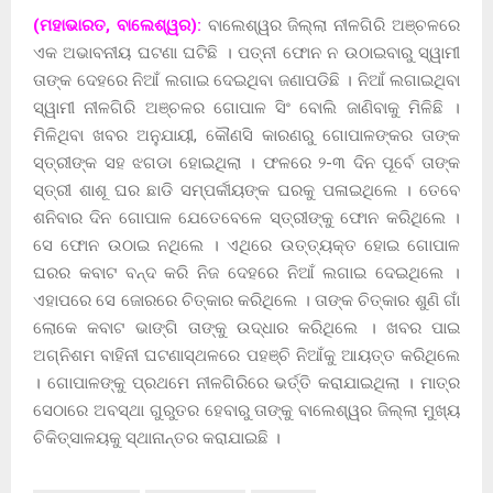
(ମହାଭାରତ, ବାଲେଶ୍ୱର):
ବାଲେଶ୍ୱର ଜିଲ୍ଲା ନୀଳଗିରି ଅଞ୍ଚଳରେ
ଏକ ଅଭାବନୀୟ ଘଟଣା ଘଟିଛି । ପତ୍ନୀ ଫୋନ ନ ଉଠାଇବାରୁ ସ୍ୱାମୀ
ତାଙ୍କ ଦେହରେ ନିଆଁ ଲଗାଇ ଦେଇଥିବା ଜଣାପଡିଛି । ନିଆଁ ଲଗାଇଥିବା
ସ୍ୱାମୀ ନୀଳଗିରି ଅଞ୍ଚଳର ଗୋପାଳ ସିଂ ବୋଲି ଜାଣିବାକୁ ମିଳିଛି ।
ମିଳିଥିବା ଖବର ଅନୁଯାୟୀ, କୌଣସି କାରଣରୁ ଗୋପାଳଙ୍କର ତାଙ୍କ
ସ୍ତ୍ରୀଙ୍କ ସହ ଝଗଡା ହୋଇଥିଲା । ଫଳରେ ୨-୩ ଦିନ ପୂର୍ବେ ତାଙ୍କ
ସ୍ତ୍ରୀ ଶାଶୂ ଘର ଛାଡି ସମ୍ପର୍କୀୟଙ୍କ ଘରକୁ ପଳାଇଥିଲେ । ତେବେ
ଶନିବାର ଦିନ ଗୋପାଳ ଯେତେବେଳେ ସ୍ତ୍ରୀଙ୍କୁ ଫୋନ କରିଥିଲେ ।
ସେ ଫୋନ ଉଠାଇ ନଥିଲେ । ଏଥିରେ ଉତ୍ତ୍ୟକ୍ତ ହୋଇ ଗୋପାଳ
ଘରର କବାଟ ବନ୍ଦ କରି ନିଜ ଦେହରେ ନିଆଁ ଲଗାଇ ଦେଇଥିଲେ ।
ଏହାପରେ ସେ ଜୋରରେ ଚିତ୍କାର କରିଥିଲେ । ତାଙ୍କ ଚିତ୍କାର ଶୁଣି ଗାଁ
ଲୋକେ କବାଟ ଭାଙ୍ଗି ତାଙ୍କୁ ଉଦ୍ଧାର କରିଥିଲେ । ଖବର ପାଇ
ଅଗ୍ନିଶମ ବାହିନୀ ଘଟଣାସ୍ଥଳରେ ପହଞ୍ଚି ନିଆଁକୁ ଆୟତ୍ତ କରିଥିଲେ
। ଗୋପାଳଙ୍କୁ ପ୍ରଥମେ ନୀଳଗିରିରେ ଭର୍ତ୍ତି କରାଯାଇଥିଲା । ମାତ୍ର
ସେଠାରେ ଅବସ୍ଥା ଗୁରୁତର ହେବାରୁ ତାଙ୍କୁ ବାଲେଶ୍ୱର ଜିଲ୍ଲା ମୁଖ୍ୟ
ଚିକିତ୍ସାଳୟକୁ ସ୍ଥାନାନ୍ତର କରାଯାଇଛି ।