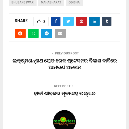
BHUBANESWAR
MAHABHARAT
ODISHA
SHARE
0
PREVIOUS POST
ଲକ୍ଷ୍ମଣନ୍ନାଥ ରୋଡ ରେଳ ଷ୍ଟେସନର ବିକାଶ ଦାବିରେ
ଆମରଣ ଅନଶନ
NEXT POST
ହାତୀ ଶାବକର ମୃତଦେହ ଉଦ୍ଧାର