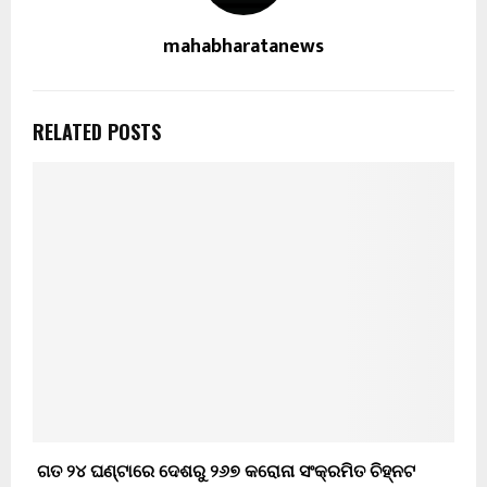
mahabharatanews
RELATED POSTS
ଗତ ୨୪ ଘଣ୍ଟାରେ ଦେଶରୁ ୨୬୭ କରୋନା ସଂକ୍ରମିତ ଚିହ୍ନଟ