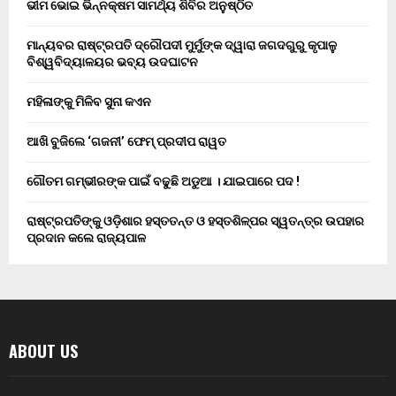
ଭୀମ ଭୋଇ ଭିନ୍ନକ୍ଷମ ସାମର୍ଥ୍ୟ ଶିବିର ଅନୁଷ୍ଠିତ
ମାନ୍ୟବର ରାଷ୍ଟ୍ରପତି ଦ୍ରୌପଦୀ ମୁର୍ମୁଙ୍କ ଦ୍ୱାରା ଜଗଦଗୁରୁ କୃପାଳୁ
ବିଶ୍ୱବିଦ୍ୟାଳୟର ଭବ୍ୟ ଉଦଘାଟନ
ମହିଳାଙ୍କୁ ମିଳିବ ସୁନା କଏନ
ଆଖି ବୁଜିଲେ ‘ଗଜନୀ’ ଫେମ୍ ପ୍ରଦୀପ ରାୱତ
ଗୌତମ ଗମ୍ଭୀରଙ୍କ ପାଇଁ ବଢୁଛି ଅଡୁଆ । ଯାଇପାରେ ପଦ !
ରାଷ୍ଟ୍ରପତିଙ୍କୁ ଓଡ଼ିଶାର ହସ୍ତତନ୍ତ ଓ ହସ୍ତଶିଳ୍ପର ସ୍ୱତନ୍ତ୍ର ଉପହାର
ପ୍ରଦାନ କଲେ ରାଜ୍ୟପାଳ
ABOUT US