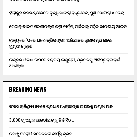
ହୀରାକୁଦ ଜଳଭଣ୍ଡାରରେ ବୃଦ୍ଧି ପାଇଲା ବନ୍ୟାଜଳ, ପୁଣି ଖୋଲିଲା ୪ ଗେଟ୍
ମେଟାକୁ ଭାରତ ସରକାରଙ୍କ କଡ଼ା ବାର୍ତ୍ତା,ମାନିବାକୁ ପଡ଼ିବ ଭାରତୀୟ ଆଇନ
ରାଜ୍ୟରେ ‘ଘରେ ଘରେ ତ୍ରିରଙ୍ଗା’ ଅଭିଯାନର ଶୁଭାରମ୍ଭ କଲେ
ମୁଖ୍ୟମନ୍ତ୍ରୀ
ଉତ୍ତର ଓଡ଼ିଶା ଉପରେ ସକ୍ରିୟ ଲଘୁଚାପ, ପ୍ରବଳରୁ ଅତିପ୍ରବଳ ବର୍ଷା
ଆଶଙ୍କା
BREAKING NEWS
ସଂସଦ ଚାଲିଥିବା ବେଳେ ପ୍ରଧାନମନ୍ତ୍ରୀଙ୍କ ଉପରକୁ ଅଣ୍ଡା ମାଡ…
3,000 ରୁ ଅଧିକ ଭାରତୀୟଙ୍କୁ ନିର୍ବାସିତ…
ତମାଖୁ ବିରୋଧୀ ସଚେତନତା କାର୍ଯ୍ୟକ୍ରମ