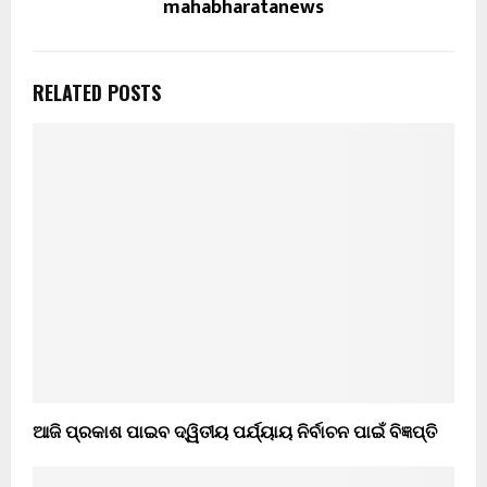
mahabharatanews
RELATED POSTS
ଆଜି ପ୍ରକାଶ ପାଇବ ଦ୍ୱିତୀୟ ପର୍ଯ୍ୟାୟ ନିର୍ବାଚନ ପାଇଁ ବିଜ୍ଞପ୍ତି