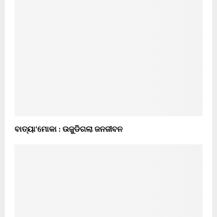
ବାତ୍ୟା‘ମୋକା : ଉଜୁଡିଗଲା ଜନଜୀବନ