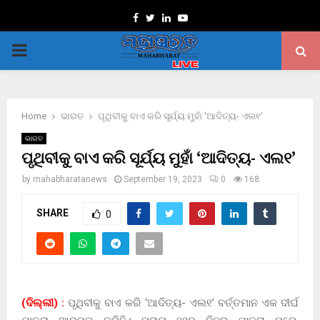
Facebook
Twitter
Linkedin
Youtube
PRIMARY
MENU
Home
ଭାରତ
ପୃଥିବୀକୁ ବାଏ କରି ସୂର୍ଯ୍ୟ ମୁହାଁ ‘ଆଦିତ୍ୟ- ଏଲ୧’
ଭାରତ
ପୃଥିବୀକୁ ବାଏ କରି ସୂର୍ଯ୍ୟ ମୁହାଁ ‘ଆଦିତ୍ୟ- ଏଲ୧’
by
mahabharatanews
September 19, 2023
0
168
SHARE
0
(ଦିଲ୍ଲୀ) :
ପୃଥିବୀକୁ ବାଏ କରି ‘ଆଦିତ୍ୟ- ଏଲ୧’ ବର୍ତ୍ତମାନ ଏକ ଦୀର୍ଘ