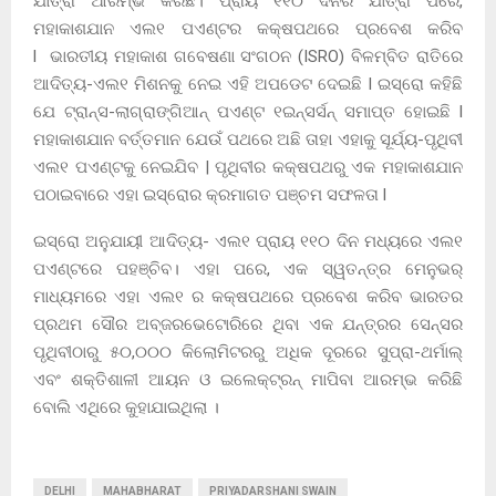
ଯାତ୍ରା ଆରମ୍ଭ କରିଛି। ପ୍ରାୟ ୧୧୦ ଦିନର ଯାତ୍ରା ପରେ,
ମହାକାଶଯାନ ଏଲ୧ ପଏଣ୍ଟର କକ୍ଷପଥରେ ପ୍ରବେଶ କରିବ
l ଭାରତୀୟ ମହାକାଶ ଗବେଷଣା ସଂଗଠନ (ISRO) ବିଳମ୍ବିତ ରାତିରେ
ଆଦିତ୍ୟ-ଏଲ୧ ମିଶନକୁ ନେଇ ଏହି ଅପଡେଟ ଦେଇଛି l ଇସ୍ରୋ କହିଛି
ଯେ ଟ୍ରାନ୍ସ-ଲାଗ୍ରାଙ୍ଗିଆନ୍ ପଏଣ୍ଟ ୧ଇନ୍ସର୍ସନ୍ ସମାପ୍ତ ହୋଇଛି l
ମହାକାଶଯାନ ବର୍ତ୍ତମାନ ଯେଉଁ ପଥରେ ଅଛି ତାହା ଏହାକୁ ସୂର୍ଯ୍ୟ-ପୃଥିବୀ
ଏଲ୧ ପଏଣ୍ଟକୁ ନେଇଯିବ | ପୃଥିବୀର କକ୍ଷପଥରୁ ଏକ ମହାକାଶଯାନ
ପଠାଇବାରେ ଏହା ଇସ୍ରୋର କ୍ରମାଗତ ପଞ୍ଚମ ସଫଳତା l
ଇସ୍ରୋ ଅନୁଯାୟୀ ଆଦିତ୍ୟ- ଏଲ୧ ପ୍ରାୟ ୧୧୦ ଦିନ ମଧ୍ୟରେ ଏଲ୧
ପଏଣ୍ଟରେ ପହଞ୍ଚିବ। ଏହା ପରେ, ଏକ ସ୍ୱତନ୍ତ୍ର ମେନୁଭର୍
ମାଧ୍ୟମରେ ଏହା ଏଲ୧ ର କକ୍ଷପଥରେ ପ୍ରବେଶ କରିବ ଭାରତର
ପ୍ରଥମ ସୌର ଅବ୍‌ଜରଭେଟୋରିରେ ଥିବା ଏକ ଯନ୍ତ୍ରର ସେନ୍ସର
ପୃଥିବୀଠାରୁ ୫୦,୦୦୦ କିଲୋମିଟରରୁ ଅଧିକ ଦୂରରେ ସୁପ୍ରା-ଥର୍ମାଲ୍
ଏବଂ ଶକ୍ତିଶାଳୀ ଆୟନ ଓ ଇଲେକ୍ଟ୍ରନ୍ ମାପିବା ଆରମ୍ଭ କରିଛି
ବୋଲି ଏଥିରେ କୁହାଯାଇଥିଲା ।
DELHI
MAHABHARAT
PRIYADARSHANI SWAIN