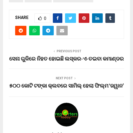
SHARE
0
PREVIOUS POST
ସେନା ଗୁଳିରେ ନିହତ ହୋଇଛି ଲସ୍କର-ଏ-ତଇବା କମାଣ୍ଡର
NEXT POST
୫୦୦ କୋଟି ଟଙ୍କା କ୍ଲବରେ ସାମିଲ୍ ହେଲା ଫିଲ୍ମ ‘ଜୱାନ’