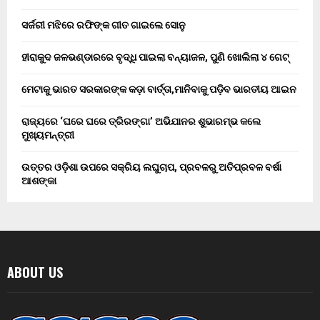
ସର୍ଜରୀ ମଝିରେ ରଫିଙ୍କ ଗୀତ ଗାଇଲେ ସୋନୁ
ହୀରାକୁଦ ଜଳଭଣ୍ଡାରରେ ବୃଦ୍ଧି ପାଇଲା ବନ୍ୟାଜଳ, ପୁଣି ଖୋଲିଲା ୪ ଗେଟ୍
ମେଟାକୁ ଭାରତ ସରକାରଙ୍କ କଡ଼ା ବାର୍ତ୍ତା,ମାନିବାକୁ ପଡ଼ିବ ଭାରତୀୟ ଆଇନ
ରାଜ୍ୟରେ ‘ଘରେ ଘରେ ତ୍ରିରଙ୍ଗା’ ଅଭିଯାନର ଶୁଭାରମ୍ଭ କଲେ
ମୁଖ୍ୟମନ୍ତ୍ରୀ
ଉତ୍ତର ଓଡ଼ିଶା ଉପରେ ସକ୍ରିୟ ଲଘୁଚାପ, ପ୍ରବଳରୁ ଅତିପ୍ରବଳ ବର୍ଷା
ଆଶଙ୍କା
ABOUT US