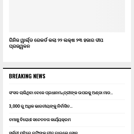
ଗିନିଜ ୱାର୍ଲ୍ଡ ରେକର୍ଡ କଲା ୨୨ ଲକ୍ଷ ୨୩ ହଜାର ଦୀପ
ପ୍ରଜ୍ୱଳନ
BREAKING NEWS
ସଂସଦ ଚାଲିଥିବା ବେଳେ ପ୍ରଧାନମନ୍ତ୍ରୀଙ୍କ ଉପରକୁ ଅଣ୍ଡା ମାଡ…
3,000 ରୁ ଅଧିକ ଭାରତୀୟଙ୍କୁ ନିର୍ବାସିତ…
ତମାଖୁ ବିରୋଧୀ ସଚେତନତା କାର୍ଯ୍ୟକ୍ରମ
ସର୍ଜରୀ ମଝିରେ ରଫିଙ୍କ ଗୀତ ଗାଇଲେ ସୋନୁ