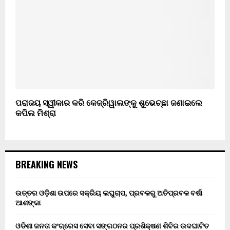
ପରାଜୟ ସ୍ୱୀକାର କରି କେଜ୍ରିୱାଲଙ୍କୁ ଶୁଭେଚ୍ଛା ଜଣାଇଲେ
କପିଲ ମିଶ୍ରା
BREAKING NEWS
ଉତ୍ତର ଓଡ଼ିଶା ଉପରେ ସକ୍ରିୟ ଲଘୁଚାପ, ପ୍ରବଳରୁ ଅତିପ୍ରବଳ ବର୍ଷା
ଆଶଙ୍କା
ଓଡିଶା ଜନତା କଂଗ୍ରେସ ସେବା ସଙ୍ଗଠନର ପ୍ରଶିକ୍ଷଣ ଶିବିର ଉଦଘାଟିତ