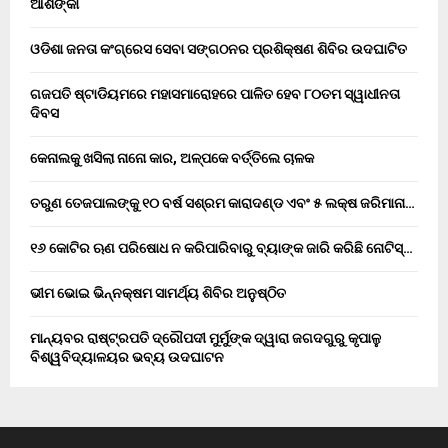
ଆଶଙ୍କା
ଓଡିଶା ଜନତା କଂଗ୍ରେସ ସେବା ସଙ୍ଗଠନର ପ୍ରଶିକ୍ଷଣ ଶିବିର ଉଦଘାଟିତ
ଗଜପତି ଷ୍ଟାଡିୟମରେ ମହାସମାରୋହରେ ପାଳିତ ହେବ ୮୦ତମ ସ୍ୱାଧୀନତା
ଦିବସ
କେନାଲକୁ ଖସିଲା ନାନୋ କାର, ଅଳ୍ପକେ ବର୍ତ୍ତିଲେ ଚାଳକ
ତରୁଣ ତେଜପାଲଙ୍କୁ ୧୦ ବର୍ଷ ସଶ୍ରମ କାରାଦଣ୍ଡ ଏବଂ ₹୫ ଲକ୍ଷ ଜରିମାନା…
୧୬ କୋଟିର ଋଣ ପରିଷୋଧ ନ କରିପାରିବାରୁ ବ୍ୟାଙ୍କ ଜାରି କରିଛି ନୋଟିସ୍…
ଭୀମ ଭୋଇ ଭିନ୍ନକ୍ଷମ ସାମର୍ଥ୍ୟ ଶିବିର ଅନୁଷ୍ଠିତ
ମାନ୍ୟବର ରାଷ୍ଟ୍ରପତି ଦ୍ରୌପଦୀ ମୁର୍ମୁଙ୍କ ଦ୍ୱାରା ଜଗଦଗୁରୁ କୃପାଳୁ
ବିଶ୍ୱବିଦ୍ୟାଳୟର ଭବ୍ୟ ଉଦଘାଟନ