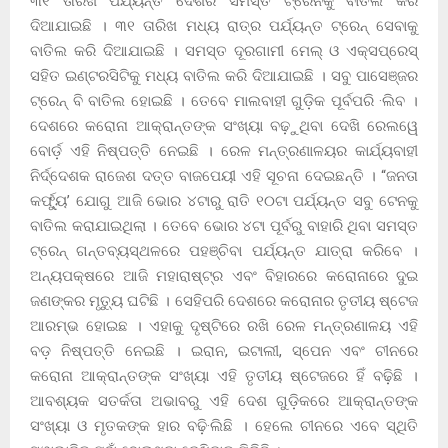
୩୧ ତାରିଖ ପର୍ଯ୍ୟନ୍ତ ଦେଶର ସମସ୍ତ ଟ୍ରେନକୁ ବାତିଲ କରି
ଦିଆଯାଇଛି । ୩୧ ତାରିଖ ମଧ୍ୟ ରାତ୍ର ପର୍ଯ୍ୟନ୍ତ ଟ୍ରେନ୍ ସେବାକୁ
ବାତିଲ କରି ଦିଆଯାଇଛି । ସମସ୍ତ ଦୂରଗାମୀ ମେଲ୍ ଓ ଏକ୍ସପ୍ରେସ୍
ସହିତ ଇଣ୍ଟରସିଟିକୁ ମଧ୍ୟ ବାତିଲ କରି ଦିଆଯାଇଛି । ସବୁ ପାସେଞ୍ଜର
ଟ୍ରେନ୍ ବି ବାତିଲ ହୋଇଛି । ତେବେ ମାଲବାହୀ ଗୁଡ଼ିକ ପୂର୍ବପରି ·ଲିବ ।
ଦେଶରେ କରୋନା ଆକ୍ରାନ୍ତଙ୍କ ସଂଖ୍ୟା ବଢ଼ୁଥିବା ଦେଖି ରେଲୱେ
ବୋର୍ଡ଼ ଏହି ନିଷ୍ପତ୍ତି ନେଇଛି । ରେଳ ମନ୍ତ୍ରଣାଳୟର କାର୍ଯ୍ୟବାହୀ
ନିର୍ଦ୍ଦେଶକ ରାଜେଶ ଦତ୍ତ ବାଜପେୟୀ ଏହି ସୂଚନା ଦେଇଛନ୍ତି । “ଜନତା
କର୍ଫ୍ୟୁ’ ଯୋଗୁ ଆଜି ଭୋର ୪ଟାରୁ ରାତି ୧୦ଟା ପର୍ଯ୍ୟନ୍ତ ସବୁ ଟେନକୁ
ବାତିଲ କରାଯାଇଥିଲା । ତେବେ ଭୋର ୪ଟା ପୂର୍ବରୁ ବାହାରି ଥିବା ସମସ୍ତ
ଟ୍ରେନ୍ ଗନ୍ତବ୍ୟସ୍ଥଳରେ ପହଞ୍ଚିବା ପର୍ଯ୍ୟନ୍ତ ଯାତ୍ରା କରିବେ ।
ଅନ୍ୟପକ୍ଷରେ ଆଜି ମହାରାଷ୍ଟ୍ର ଏବଂ ବିହାରରେ କରୋନାରେ ଦୁଇ
ଜଣଙ୍କର ମୃତ୍ୟୁ ଘଟିଛି । ସେହିପରି ଦେଶରେ କରୋନାର ତୃତୀୟ ଷ୍ଟେଜ
ଆରମ୍ଭ ହୋଇଛ । ଏହାକୁ ଦୃଷ୍ଟିରେ ରଖି ରେଳ ମନ୍ତ୍ରଣାଳୟ ଏହି
ବଡ଼ ନିଷ୍ପତ୍ତି ନେଇଛି । ଇରାନ, ଇଟାଲୀ, ସ୍ପେନ ଏବଂ ଚୀନରେ
କରୋନା ଆକ୍ରାନ୍ତଙ୍କ ସଂଖ୍ୟା ଏହି ତୃତୀୟ ଷ୍ଟେଜରେ ହିଁ ବଢ଼ିଛି ।
ଆବଶ୍ୟକ ସତର୍କତା ଅଭାବରୁ ଏହି ଦେଶ ଗୁଡ଼ିକରେ ଆକ୍ରାନ୍ତଙ୍କ
ସଂଖ୍ୟା ଓ ମୃତକଙ୍କ ହାର ବଢ଼ି·ଲିଛି । ହେଲେ ଚୀନରେ ଏବେ ସ୍ଥିତି