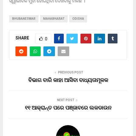
ସ୍ୱାଭାବିକ ମୁହାଁ ହୋଇଥିବା ଦେଖିବାକୁ ମିଳିଛି ।
BHUBANESWAR
MAHABHARAT
ODISHA
SHARE
0
PREVIOUS POST
ବିଭାଗ ବାରି କାହା ଆସିବା ବାଧ୍ୟତାମୂଳକ
NEXT POST
୧୧ ଆକ୍ରାନ୍ତ ପରେ ପଞ୍ଜାବରେ ଲକଡାଉନ