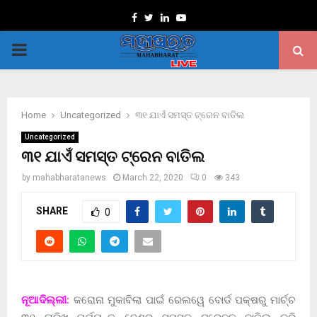
Facebook
Twitter
Linkedin
Youtube
PRIMARY
MENU
Home
Uncategorized
୩୧ ଯାଏଁ ସମସ୍ତ ଟ୍ରେନ ବାତିଲ
Uncategorized
୩୧ ଯାଏଁ ସମସ୍ତ ଟ୍ରେନ ବାତିଲ
by
mahabharatanews
March 22, 2020
0
343
SHARE
0
ନୂଆଦିଲ୍ଲୀ:
କରୋନା ମୁକାବିଲା ପାଇଁ ରେଲୱେ ବୋର୍ଡ ପକ୍ଷରୁ ମାର୍ଚ୍ଚ