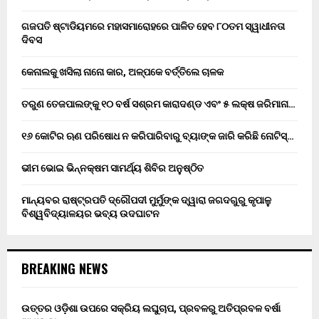
ଗଜପତି ଷ୍ଟାଡିୟମରେ ମହାସମାରୋହରେ ପାଳିତ ହେବ ୮୦ତମ ସ୍ୱାଧୀନତା
ଦିବସ
କେନାଲକୁ ଖସିଲା ନାନୋ କାର, ଅଳ୍ପକେ ବର୍ତ୍ତିଲେ ଚାଳକ
ତରୁଣ ତେଜପାଲଙ୍କୁ ୧୦ ବର୍ଷ ସଶ୍ରମ କାରାଦଣ୍ଡ ଏବଂ ₹୫ ଲକ୍ଷ ଜରିମାନା…
୧୬ କୋଟିର ଋଣ ପରିଷୋଧ ନ କରିପାରିବାରୁ ବ୍ୟାଙ୍କ ଜାରି କରିଛି ନୋଟିସ୍…
ଭୀମ ଭୋଇ ଭିନ୍ନକ୍ଷମ ସାମର୍ଥ୍ୟ ଶିବିର ଅନୁଷ୍ଠିତ
ମାନ୍ୟବର ରାଷ୍ଟ୍ରପତି ଦ୍ରୌପଦୀ ମୁର୍ମୁଙ୍କ ଦ୍ୱାରା ଜଗଦଗୁରୁ କୃପାଳୁ
ବିଶ୍ୱବିଦ୍ୟାଳୟର ଭବ୍ୟ ଉଦଘାଟନ
BREAKING NEWS
ଉତ୍ତର ଓଡ଼ିଶା ଉପରେ ସକ୍ରିୟ ଲଘୁଚାପ, ପ୍ରବଳରୁ ଅତିପ୍ରବଳ ବର୍ଷା