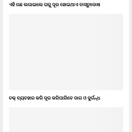
ଏହି ଗଛ ଲଗାଇଲେ ଘରୁ ଦୂର ହୋଇଥାଏ ବାସ୍ତୁଦୋଷ
ଚକ୍ ବ୍ୟବହାର କରି ଦୂର କରିପାରିବେ ଦାଗ ଓ ଦୁର୍ଗନ୍ଧ