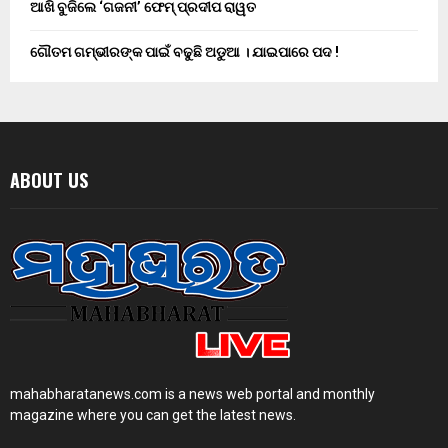
ଆଖି ବୁଜିଲେ ‘ଗଜନୀ’ ଫେମ୍ ପ୍ରଦୀପ ରାୱତ
ଗୌତମ ଗମ୍ଭୀରଙ୍କ ପାଇଁ ବଢୁଛି ଅଡୁଆ । ଯାଇପାରେ ପଦ !
ABOUT US
mahabharatanews.com is a news web portal and monthly
magazine where you can get the latest news.