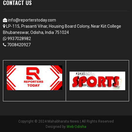
CONTACT US
info@reporterstoday.com
LP-115, Prasanti Vihar, Housing Board Colony, Near Kiit College
Bhubaneswar, Odisha, India 751024
9937028982
7008420927
Copyright © 2024 Mahabharata News | All Rights Reserved
Designed by
Web Odisha