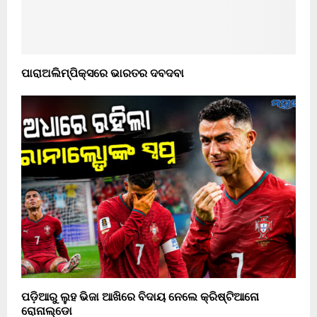
ପାରାଅଲିମ୍ପିକ୍ସରେ ଭାରତର ଦବଦବା
ପଡ଼ିଆରୁ ଲୁହ ଭିଜା ଆଖିରେ ବିଦାୟ ନେଲେ କ୍ରିଷ୍ଟିଆନୋ
ରୋନାଲ୍ଡୋ