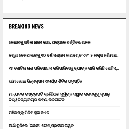
BREAKING NEWS
କେନାଲକୁ ଖସିଲା ନାନୋ କାର, ଅଳ୍ପକେ ବର୍ତ୍ତିଲେ ଚାଳକ
ତରୁଣ ତେଜପାଲଙ୍କୁ ୧୦ ବର୍ଷ ସଶ୍ରମ କାରାଦଣ୍ଡ ଏବଂ ₹୫ ଲକ୍ଷ ଜରିମାନା…
୧୬ କୋଟିର ଋଣ ପରିଷୋଧ ନ କରିପାରିବାରୁ ବ୍ୟାଙ୍କ ଜାରି କରିଛି ନୋଟିସ୍…
ଭୀମ ଭୋଇ ଭିନ୍ନକ୍ଷମ ସାମର୍ଥ୍ୟ ଶିବିର ଅନୁଷ୍ଠିତ
ମାନ୍ୟବର ରାଷ୍ଟ୍ରପତି ଦ୍ରୌପଦୀ ମୁର୍ମୁଙ୍କ ଦ୍ୱାରା ଜଗଦଗୁରୁ କୃପାଳୁ
ବିଶ୍ୱବିଦ୍ୟାଳୟର ଭବ୍ୟ ଉଦଘାଟନ
ମହିଳାଙ୍କୁ ମିଳିବ ସୁନା କଏନ
ଆଖି ବୁଜିଲେ ‘ଗଜନୀ’ ଫେମ୍ ପ୍ରଦୀପ ରାୱତ