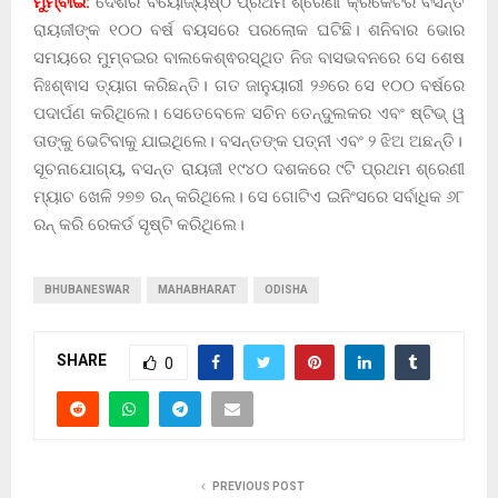
ମୁମ୍ବାଇ:
ଦେଶର ବୟୋଜ୍ୟଷ୍ଠ ପ୍ରଥମ ଶ୍ରେଣୀ କ୍ରିକେଟର ବସନ୍ତ
ରାୟଜୀଙ୍କ ୧୦୦ ବର୍ଷ ବୟସରେ ପରଲୋକ ଘଟିଛି। ଶନିବାର ଭୋର
ସମୟରେ ମୁମ୍ବଇର ବାଲକେଶ୍ଵରସ୍ଥିତ ନିଜ ବାସଭବନରେ ସେ ଶେଷ
ନିଃଶ୍ଵାସ ତ୍ୟାଗ କରିଛନ୍ତି। ଗତ ଜାନୁୟାରୀ ୨୬ରେ ସେ ୧୦୦ ବର୍ଷରେ
ପଦାର୍ପଣ କରିଥିଲେ। ସେତେବେଳେ ସଚିନ ତେନ୍ଦୁଲକର ଏବଂ ଷ୍ଟିଭ୍‌ ୱ
ତାଙ୍କୁ ଭେଟିବାକୁ ଯାଇଥିଲେ। ବସନ୍ତଙ୍କ ପତ୍ନୀ ଏବଂ ୨ ଝିଅ ଅଛନ୍ତି।
ସୂଚନାଯୋଗ୍ୟ, ବସନ୍ତ ରାୟଜୀ ୧୯୪୦ ଦଶକରେ ୯ଟି ପ୍ରଥମ ଶ୍ରେଣୀ
ମ୍ୟାଚ ଖେଳି ୨୭୭ ରନ୍‌ କରିଥିଲେ। ସେ ଗୋଟିଏ ଇନିଂସରେ ସର୍ବାଧିକ ୬୮
ରନ୍‌ କରି ରେକର୍ଡ ସୃଷ୍ଟି କରିଥିଲେ।
BHUBANESWAR
MAHABHARAT
ODISHA
SHARE
0
PREVIOUS POST