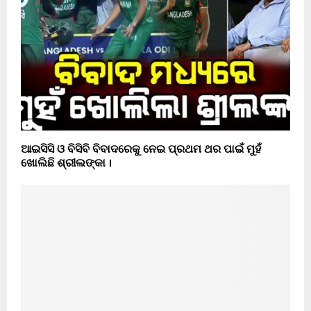
ଆଇସିସି ଓ ବିସିବି ବିବାଦରେକୁ ନେଇ ପ୍ରଥମ ଥର ପାଇଁ ମୁହଁ
ଖୋଲିଛି ଶ୍ରୀଲଙ୍କା ।