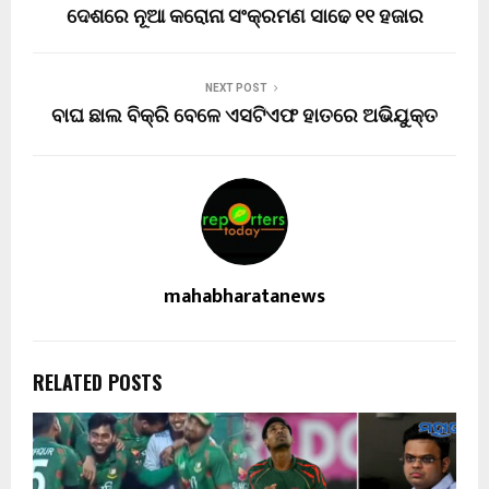
ଦେଶରେ ନୂଆ କରୋନା ସଂକ୍ରମଣ ସାଢେ ୧୧ ହଜାର
NEXT POST
ବାଘ ଛାଲ ବିକ୍ରି ବେଳେ ଏସଟିଏଫ ହାତରେ ଅଭିଯୁକ୍ତ
mahabharatanews
RELATED POSTS