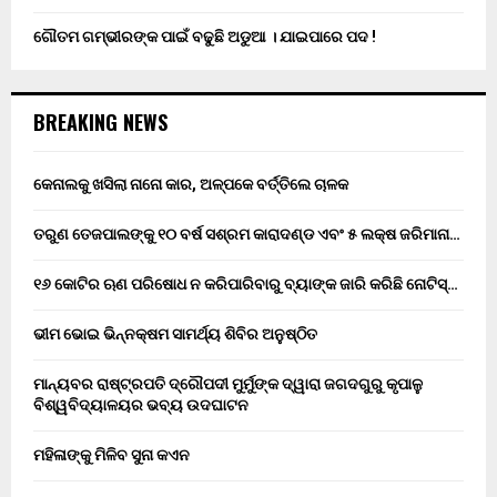
ଗୌତମ ଗମ୍ଭୀରଙ୍କ ପାଇଁ ବଢୁଛି ଅଡୁଆ । ଯାଇପାରେ ପଦ !
BREAKING NEWS
କେନାଲକୁ ଖସିଲା ନାନୋ କାର, ଅଳ୍ପକେ ବର୍ତ୍ତିଲେ ଚାଳକ
ତରୁଣ ତେଜପାଲଙ୍କୁ ୧୦ ବର୍ଷ ସଶ୍ରମ କାରାଦଣ୍ଡ ଏବଂ ₹୫ ଲକ୍ଷ ଜରିମାନା…
୧୬ କୋଟିର ଋଣ ପରିଷୋଧ ନ କରିପାରିବାରୁ ବ୍ୟାଙ୍କ ଜାରି କରିଛି ନୋଟିସ୍…
ଭୀମ ଭୋଇ ଭିନ୍ନକ୍ଷମ ସାମର୍ଥ୍ୟ ଶିବିର ଅନୁଷ୍ଠିତ
ମାନ୍ୟବର ରାଷ୍ଟ୍ରପତି ଦ୍ରୌପଦୀ ମୁର୍ମୁଙ୍କ ଦ୍ୱାରା ଜଗଦଗୁରୁ କୃପାଳୁ
ବିଶ୍ୱବିଦ୍ୟାଳୟର ଭବ୍ୟ ଉଦଘାଟନ
ମହିଳାଙ୍କୁ ମିଳିବ ସୁନା କଏନ