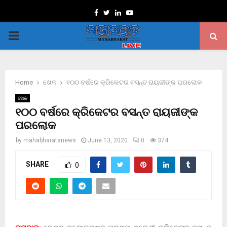
Facebook
Twitter
Linkedin
Youtube
PRIMARY
MENU
Home
ଖେଳ
୧୦୦ ବର୍ଷରେ କ୍ରିକେଟର ବସନ୍ତ ରାୟଜୀଙ୍କ ପରଲୋକ
ଖେଳ
୧୦୦ ବର୍ଷରେ କ୍ରିକେଟର ବସନ୍ତ ରାୟଜୀଙ୍କ
ପରଲୋକ
by
mahabharatanews
June 13, 2020
0
374
SHARE
0